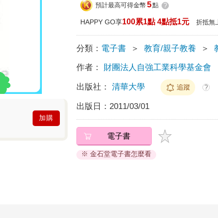
5
預計最高可得金幣
點
?
100累1點 4點抵1元
HAPPY GO享
折抵無
分類：
電子書
＞
教育/親子教養
＞
作者：
財團法人自強工業科學基金會
出版社：
清華大學
追蹤
?
出版日：
2011/03/01
加購
電子書
※ 金石堂電子書怎麼看