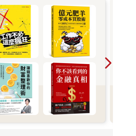
文
為扶
量能
家級
金典
進台
為
獎」
獎」
大獎