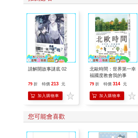
請解開故事謎底 02
北歐時間：世界第一幸
福國度教會我的事
213
314
79
折
特價
元
79
折
特價
元
加入購物車
加入購物車
您可能會喜歡