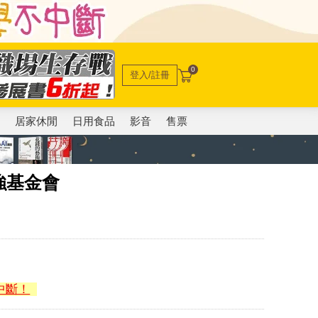
0
登入/註冊
電
居家休閒
日用食品
影音
售票
強基金會
中斷！