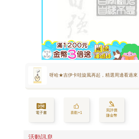
呀哈★吉伊卡哇旋風再起，精選周邊看過來
寫評價
電子書
喜歡+1
賺金幣
活動訊息