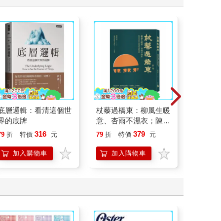
底層邏輯：看清這個世
杖藜過橋東：柳風生暖
叛逆玩家
界的底牌
意、杏雨不濕衣；陳亮
恭談以心轉境的適齡漫
316
379
79
折
特價
元
79
折
特價
元
79
折
想
加入購物車
加入購物車
加