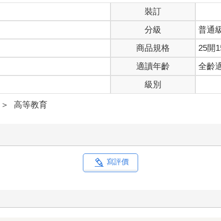
裝訂
分級
普通
商品規格
25開1
適讀年齡
全齡
級別
＞
高等教育
寫評價