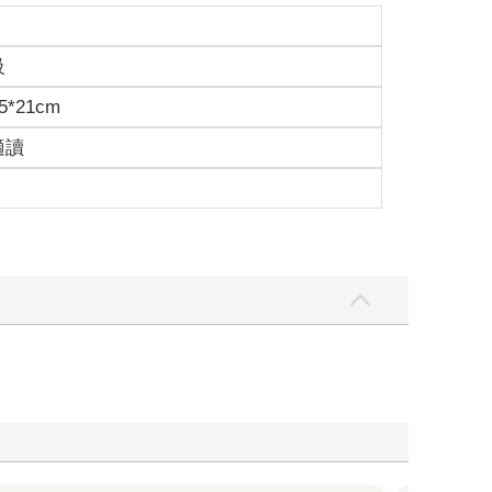
級
5*21cm
適讀