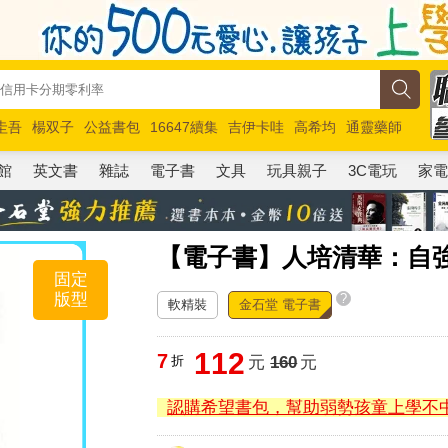
圭吾
楊双子
公益書包
16647續集
吉伊卡哇
高希均
通靈藥師
路邊攤新作
馬斯克
玩具總動員5
超慢跑
館
英文書
雜誌
電子書
文具
玩具親子
3C電玩
家
【電子書】人培清華：自
固定
版型
?
軟精裝
金石堂 電子書
112
7
折
元
160
元
認購希望書包，幫助弱勢孩童上學不