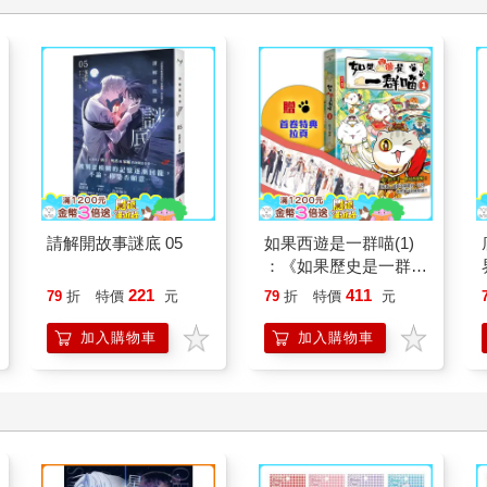
請解開故事謎底 05
如果西遊是一群喵(1)
：《如果歷史是一群
喵》作者最新力作，附
221
411
79
折
特價
元
79
折
特價
元
【首卷特典】拉頁
加入購物車
加入購物車