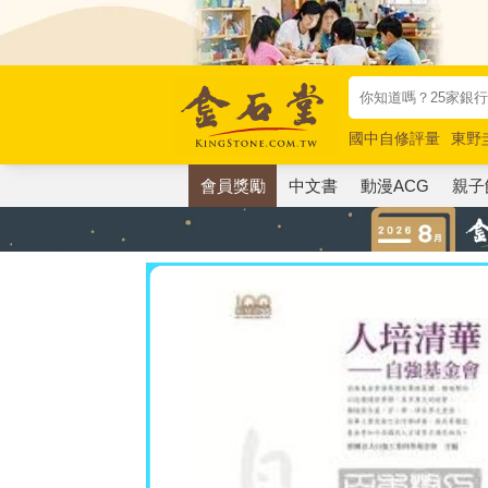
國中自修評量
東野
唯紅花綻放
奧德賽
會員獎勵
中文書
動漫ACG
親子