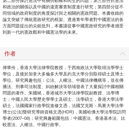
第二部分探討憲法中有關勞動權和民生的問題；第三部分對憲法
和政治的關係以及中國的違憲審查制度進行研究；第四部分從不
同領域的政府制度的角度探討與之相關的憲政問題。本書收錄的
論文突破了傳統憲政研究的框架。透過青年學者對中國憲法的各
方面問題提出的尖銳批判，本書讓從事中國憲政研究的學者感受
到新一代的憲政觀和中國憲法學的未來。
作者
傅華伶，香港大學法律學院教授，于西南政法大學取得法學學士
學位，及後於加拿大多倫多大學及約克大學分別取得碩士及博士
學位。研究興趣包括：公法、人權法、中國法律機構等，並在傳
播法、刑事司法制度、糾紛解決等領域發表了大量探討中國相關
問題的著作。朱國斌，香港城市大學法律學院副教授、法學博
士；中國人民大學歷史學學士及碩士、法學碩士，香港大學法學
碩士，法國國家行政學院進修文憑，法國艾克斯－馬賽大學法學
博士(公法)暨研究導師資格文憑(HDR)，美國哈佛大學法學院訪問
學者(2007–08)；研究興趣範圍包括：中國憲法、香港基本法、比
較憲法、人權法、中國行政學。