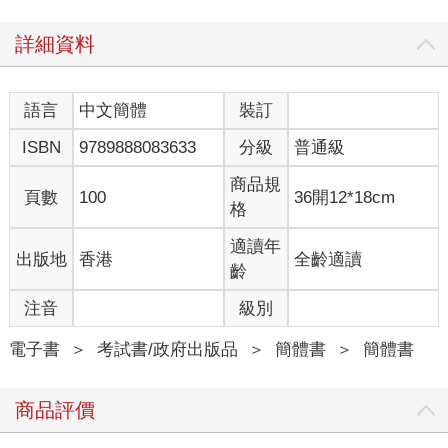
詳細資料
語言
中文簡體
裝訂
ISBN
9789888083633
分級
普通級
商品規
頁數
100
36開12*18cm
格
適讀年
出版地
香港
全齡適讀
齡
注音
級別
電子書
＞
考試書/政府出版品
＞
簡體書
＞
簡體書
商品評價