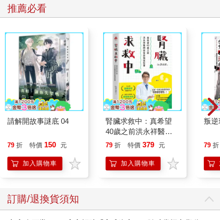
推薦必看
請解開故事謎底 04
腎臟求救中：真希望
叛逆
40歲之前洪永祥醫師
就告訴我這些事
150
379
79
折
特價
元
79
折
特價
元
79
折
加入購物車
加入購物車
訂購/退換貨須知