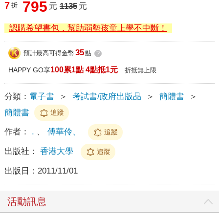
795
7
折
元
1135
元
認購希望書包，幫助弱勢孩童上學不中斷！
35
預計最高可得金幣
點
?
100累1點 4點抵1元
HAPPY GO享
折抵無上限
分類：
電子書
＞
考試書/政府出版品
＞
簡體書
＞
簡體書
追蹤
作者：
.
、
傅華伶、
追蹤
出版社：
香港大學
追蹤
出版日：
2011/11/01
活動訊息