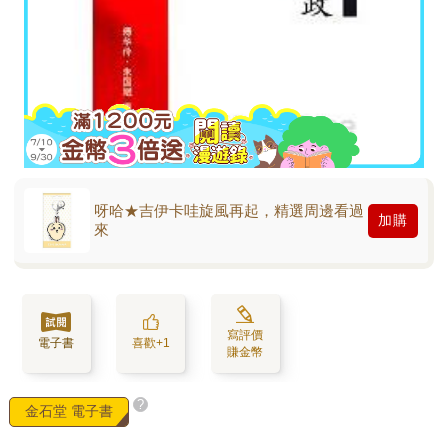
呀哈★吉伊卡哇旋風再起，精選周邊看過
加購
來
寫評價
電子書
喜歡+1
賺金幣
?
金石堂 電子書