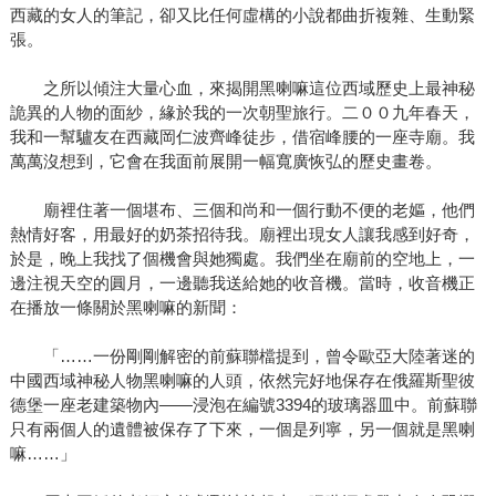
西藏的女人的筆記，卻又比任何虛構的小說都曲折複雜、生動緊
張。
之所以傾注大量心血，來揭開黑喇嘛這位西域歷史上最神秘
詭異的人物的面紗，緣於我的一次朝聖旅行。二００九年春天，
我和一幫驢友在西藏岡仁波齊峰徒步，借宿峰腰的一座寺廟。我
萬萬沒想到，它會在我面前展開一幅寬廣恢弘的歷史畫卷。
廟裡住著一個堪布、三個和尚和一個行動不便的老嫗，他們
熱情好客，用最好的奶茶招待我。廟裡出現女人讓我感到好奇，
於是，晚上我找了個機會與她獨處。我們坐在廟前的空地上，一
邊注視天空的圓月，一邊聽我送給她的收音機。當時，收音機正
在播放一條關於黑喇嘛的新聞：
「……一份剛剛解密的前蘇聯檔提到，曾令歐亞大陸著迷的
中國西域神秘人物黑喇嘛的人頭，依然完好地保存在俄羅斯聖彼
德堡一座老建築物內——浸泡在編號3394的玻璃器皿中。前蘇聯
只有兩個人的遺體被保存了下來，一個是列寧，另一個就是黑喇
嘛……」