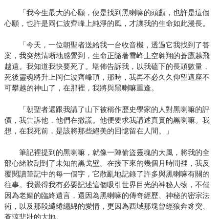
「我今生最大的心願，便是找到黑喇嘛的頭顱，也許是這個
心願，也許是岡仁波齊峰上純淨的風，才讓我的生命如此漫長。
「今天，一位朝聖者送給我一台收音機，透過它我找到了答
案，我突然清晰地感覺到，生命正隨著雪峰上空翱翔的蒼鷹越飛
越遠。我知道我快要死了。堪佈告訴我，以我磕下的長頭數量，
死後靈魂將升上岡仁波齊峰頂，那時，我再不必久久仰望這座不
可攀越的神山了，在那裡，我將與黑喇嘛重逢。
「朝聖者還跟我講了山下被稱作歷史學家的人對黑喇嘛的評
價，我告訴他，他們在撒謊。他便要求我講述真實的黑喇嘛。我
想，在我死前，是該將那些絕美的回憶留在人間。」
筆記裡提到的黑喇嘛，就像一陣偷盜靈魂的大風，將我的全
部心緒吹刮到了未知的黑戈壁。在接下來的幾個月時間裡，我反
覆閱讀筆記中的每一個字，它散亂地記錄了許多與黑喇嘛有關的
往事。我覺得我有必要記述這個吸引世界目光的神秘人物，不僅
因為老嫗的臨終遺言，還因為黑喇嘛的傳奇經歷、神秘的密宗法
術，以及那段繾綣纏綿的愛情，更因為西域那塊曾經狼奔豸突、
蒼涼悲壯的大地。