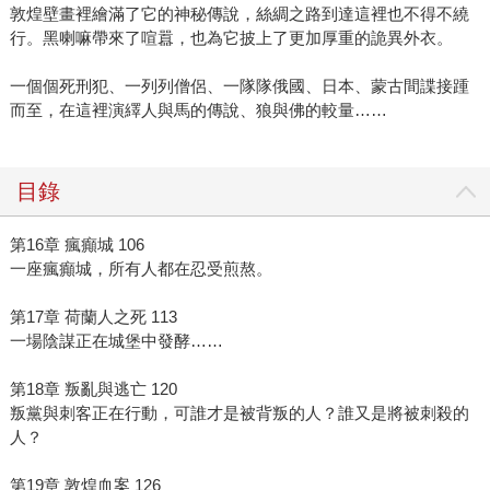
敦煌壁畫裡繪滿了它的神秘傳說，絲綢之路到達這裡也不得不繞
行。黑喇嘛帶來了喧囂，也為它披上了更加厚重的詭異外衣。
一個個死刑犯、一列列僧侶、一隊隊俄國、日本、蒙古間諜接踵
而至，在這裡演繹人與馬的傳說、狼與佛的較量……
目錄
第16章 瘋癲城 106
一座瘋癲城，所有人都在忍受煎熬。
第17章 荷蘭人之死 113
一場陰謀正在城堡中發酵……
第18章 叛亂與逃亡 120
叛黨與刺客正在行動，可誰才是被背叛的人？誰又是將被刺殺的
人？
第19章 敦煌血案 126