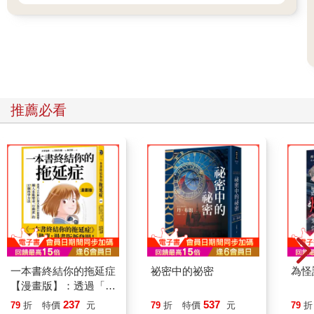
推薦必看
一本書終結你的拖延症
祕密中的祕密
為怪
【漫畫版】：透過「小
行動」打開大腦的行動
237
537
79
折
特價
元
79
折
特價
元
79
折