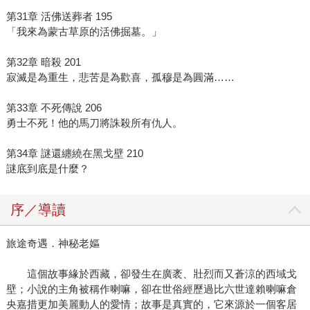
第31章 活佛送葬者 195
「我來為蒙古草原的活佛掘墓。」
第32章 暗殺 201
寂滅是為重生，悲苦是為歡喜，孤穆是為圓滿……
第33章 不死傳說 206
勇士不死！他的馬刀將誅殺所有仇人。
第34章 謎還纏繞在黑戈壁 210
謎底到底是什麼？
序／導讀
旅途奇遇．神秘老嫗
這個故事緣於西藏，卻發生在廣袤、壯烈而又蒼涼的西域戈
壁；小說的主角被稱作喇嘛，卻在世俗經歷過比六世達賴喇嘛倉
央嘉措更加美麗動人的愛情；故事是真實的，它來源於一個客居