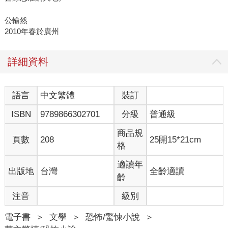
公輸然
2010年春於廣州
詳細資料
語言
中文繁體
裝訂
ISBN
9789866302701
分級
普通級
商品規
頁數
208
25開15*21cm
格
適讀年
出版地
台灣
全齡適讀
齡
注音
級別
電子書
＞
文學
＞
恐怖/驚悚小說
＞