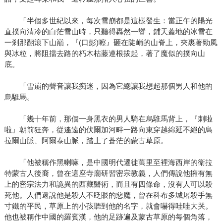
「半個多世紀以來，每次雪崩都是這樣發生：當正午的陽光
直撲向清冷的白茫雪山時，只聽得轟然一響，鋪天蓋地的冰雪在
一剎那翻滾下山巔，『(口彭)嚓』砸在陡峭的山脊上，夾裹著勁風
與冰粒，將阻擋去路的朽木枯藤連根拔起，著了魔似的撲向山
底。
「雪崩的聲音讓我痴迷，因為它總讓我想起那個男人和他的
烏騅馬。
「幾十年前，那個一身黑衣的男人騎在烏騅馬背上，『刺啦
啦』朝前狂奔，從遙遠的伏爾加河畔一路向東穿越綿延不絕的烏
拉爾山脈、阿爾泰山脈，踏上了蒼茫的蒙古草原。
「他被稱作黑喇嘛，是中國明代遷徙萬里至裡海西岸的衛拉
特蒙古人後裔，曾在這座寺廟研習密宗教義，人們傳說他擁有無
上的密宗法力和詭異的西藏醫術，而且有四條命，沒有人可以殺
死他。人們還說他是殺人不眨眼的惡魔，曾在科布多城屠殺手無
寸鐵的平民，草原上的小孩聽到他的名字，就會嚇得哇哇大哭。
他也被稱作中國的羅賓漢，他的足跡遍及蒙古草原的每個角落，