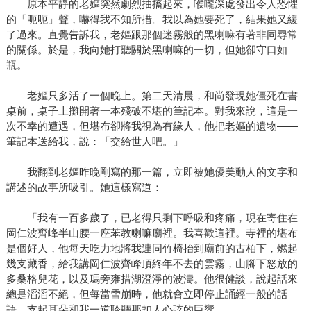
原本平靜的老嫗突然劇烈抽搐起來，喉嚨深處發出令人恐懼
的「呃呃」聲，嚇得我不知所措。我以為她要死了，結果她又緩
了過來。直覺告訴我，老嫗跟那個迷霧般的黑喇嘛有著非同尋常
的關係。於是，我向她打聽關於黑喇嘛的一切，但她卻守口如
瓶。
老嫗只多活了一個晚上。第二天清晨，和尚發現她僵死在書
桌前，桌子上攤開著一本殘破不堪的筆記本。對我來說，這是一
次不幸的遭遇，但堪布卻將我視為有緣人，他把老嫗的遺物——
筆記本送給我，說：「交給世人吧。」
我翻到老嫗昨晚剛寫的那一篇，立即被她優美動人的文字和
講述的故事所吸引。她這樣寫道：
「我有一百多歲了，已老得只剩下呼吸和疼痛，現在寄住在
岡仁波齊峰半山腰一座苯教喇嘛廟裡。我喜歡這裡。寺裡的堪布
是個好人，他每天吃力地將我連同竹椅抬到廟前的古柏下，燃起
幾支藏香，給我講岡仁波齊峰頂終年不去的雲霧，山腳下怒放的
多桑格兒花，以及瑪旁雍措湖澄淨的波濤。他很健談，說起話來
總是滔滔不絕，但每當雪崩時，他就會立即停止誦經一般的話
語，支起耳朵和我一道聆聽那扣人心弦的巨響。