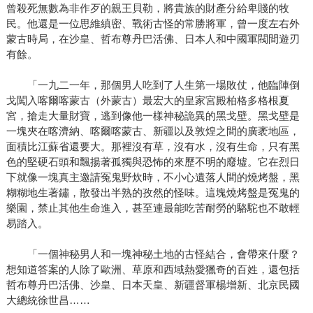
曾殺死無數為非作歹的親王貝勒，將貴族的財產分給卑賤的牧
民。他還是一位思維縝密、戰術古怪的常勝將軍，曾一度左右外
蒙古時局，在沙皇、哲布尊丹巴活佛、日本人和中國軍閥間遊刃
有餘。
「一九二一年，那個男人吃到了人生第一場敗仗，他臨陣倒
戈闖入喀爾喀蒙古（外蒙古）最宏大的皇家宮殿柏格多格根夏
宮，搶走大量財寶，逃到像他一樣神秘詭異的黑戈壁。黑戈壁是
一塊夾在喀濟納、喀爾喀蒙古、新疆以及敦煌之間的廣袤地區，
面積比江蘇省還要大。那裡沒有草，沒有水，沒有生命，只有黑
色的堅硬石頭和飄揚著孤獨與恐怖的來歷不明的廢墟。它在烈日
下就像一塊真主邀請冤鬼野炊時，不小心遺落人間的燒烤盤，黑
糊糊地生著鏽，散發出半熟的孜然的怪味。這塊燒烤盤是冤鬼的
樂園，禁止其他生命進入，甚至連最能吃苦耐勞的駱駝也不敢輕
易踏入。
「一個神秘男人和一塊神秘土地的古怪結合，會帶來什麼？
想知道答案的人除了歐洲、草原和西域熱愛獵奇的百姓，還包括
哲布尊丹巴活佛、沙皇、日本天皇、新疆督軍楊增新、北京民國
大總統徐世昌……