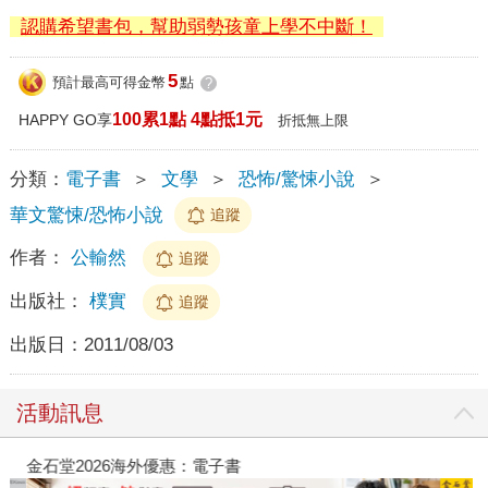
認購希望書包，幫助弱勢孩童上學不中斷！
5
預計最高可得金幣
點
?
100累1點 4點抵1元
HAPPY GO享
折抵無上限
分類：
電子書
＞
文學
＞
恐怖/驚悚小說
＞
華文驚悚/恐怖小說
追蹤
作者：
公輸然
追蹤
出版社：
樸實
追蹤
出版日：
2011/08/03
活動訊息
金石堂2026海外優惠：電子書