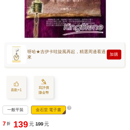
呀哈★吉伊卡哇旋風再起，精選周邊看過
加購
來
寫評價
喜歡+1
賺金幣
?
一般平裝
金石堂 電子書
139
7
折
元
199
元