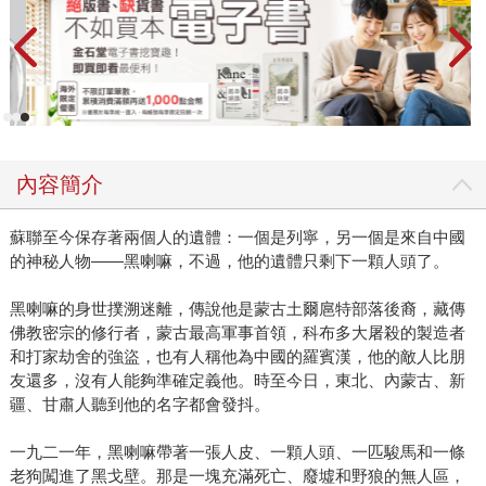
內容簡介
蘇聯至今保存著兩個人的遺體：一個是列寧，另一個是來自中國
的神秘人物——黑喇嘛，不過，他的遺體只剩下一顆人頭了。
黑喇嘛的身世撲溯迷離，傳說他是蒙古土爾扈特部落後裔，藏傳
佛教密宗的修行者，蒙古最高軍事首領，科布多大屠殺的製造者
和打家劫舍的強盜，也有人稱他為中國的羅賓漢，他的敵人比朋
友還多，沒有人能夠準確定義他。時至今日，東北、內蒙古、新
疆、甘肅人聽到他的名字都會發抖。
一九二一年，黑喇嘛帶著一張人皮、一顆人頭、一匹駿馬和一條
老狗闖進了黑戈壁。那是一塊充滿死亡、廢墟和野狼的無人區，