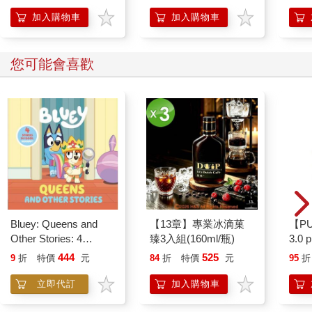
開關，懶人也能變身
「行動派」的37個科
加入購物車
加入購物車
學方法
您可能會喜歡
Bluey: Queens and
【13章】專業冰滴菓
【P
Other Stories: 4
臻3入組(160ml/瓶)
3.0
Stories in 1 Book.
粉 
444
525
9
折
特價
元
84
折
特價
元
95
折
Hooray!
立即代訂
加入購物車