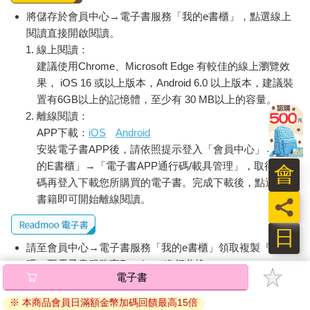
將儲存於會員中心→電子書服務「我的e書櫃」，點選線上
閱讀直接開啟閱讀。
線上閱讀：
建議使用Chrome、Microsoft Edge 有較佳的線上瀏覽效
果， iOS 16 或以上版本，Android 6.0 以上版本，建議裝
置有6GB以上的記憶體，至少有 30 MB以上的容量。
離線閱讀：
APP下載：
iOS
Android
安裝電子書APP後，請依照提示登入「會員中心」→「我
的E書櫃」→「電子書APP通行碼/載具管理」，取得通行
會
碼再登入下載您所購買的電子書。完成下載後，點選任一
書籍即可開始離線閱讀。
員
日
請至會員中心→電子書服務「我的e書櫃」領取複製『兌換
碼』至電子書服務商Readmoo進行兌換。
電子書
退換貨須知：
※ 本商品會員日滿額金幣加碼回饋最高15倍
因版權保護，您在金石堂所購買的電子書僅能以金石堂專屬