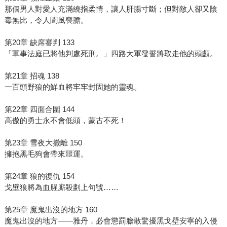
那個男人對愛人充滿繞指柔情，讓人肝腸寸斷；但對敵人卻又陰
毒無比，令人聞風喪膽。
第20章 缺席審判 133
「軍事法庭已將他判處死刑。」四路大軍發誓將取走他的頭顱。
第21章 招魂 138
一百頭野狼的鮮血將牢牢封固她的靈魂。
第22章 四面合圍 144
高傲的勇士永不會低頭，蒙古不死！
第23章 雪夜大撤離 150
擁抱黑毛狗會帶來噩運。
第24章 狼的復仇 154
戈壁狼將為血腥廝殺劃上句號……
第25章 魔鬼出沒的地方 160
魔鬼出沒的地方——雅丹，必會懲罰膽敢驚擾黑戈壁安寧的入侵