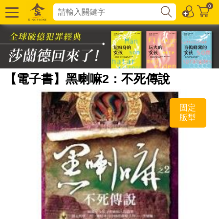
0
【電子書】黑喇嘛2：不死傳說
固定
版型