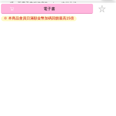
碼』至電子書服務商Readmoo進行兌換。
電子書
退換貨須知：
※ 本商品會員日滿額金幣加碼回饋最高15倍
因版權保護，您在金石堂所購買的電子書僅能以金石堂專屬
的閱讀軟體開啟閱讀，無法以其他閱讀器或直接下載檔案。
依據「消費者保護法」第19條及行政院消費者保護處公告之
「通訊交易解除權合理例外情事適用準則」，非以有形媒介
提供之數位內容或一經提供即為完成之線上服務，經消費者
事先同意始提供。（如：電子書、電子雜誌、下載版軟體、
虛擬商品…等），
不受「網購服務需提供七日鑑賞期」的限
制
。為維護您的權益，建議您先使用「試閱」功能後再付款
購買。