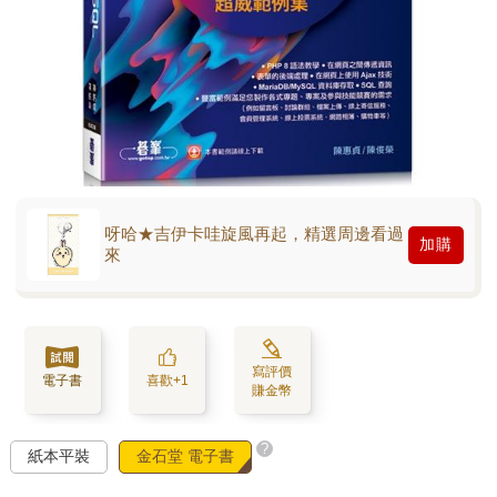
呀哈★吉伊卡哇旋風再起，精選周邊看過
加購
來
寫評價
電子書
喜歡+1
賺金幣
?
紙本平裝
金石堂 電子書