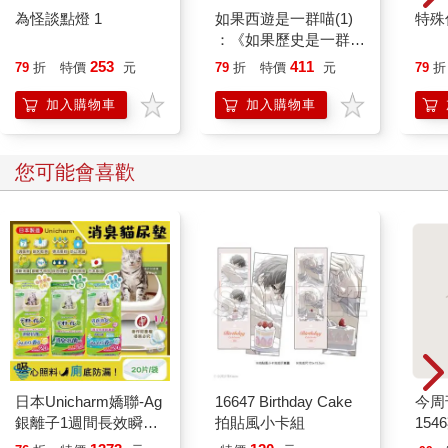
為怪談點燈 1
如果西遊是一群喵(1)
特殊傳
：《如果歷史是一群
喵》作者最新力作，附
253
411
79
折
特價
元
79
折
特價
元
79
折
【首卷特典】拉頁
加入購物車
加入購物車
您可能會喜歡
日本Unicharm嬌聯-Ag
16647 Birthday Cake
今周
銀離子1週間長效瞬吸
拍貼風小卡組
154
乾爽寵物消臭大師貓尿