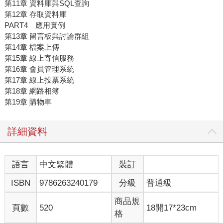
第11章 資料庫與SQL查詢
第12章 存取資料庫
PART4 應用實例
第13章 留言板與討論群組
第14章 檔案上傳
第15章 線上寄信服務
第16章 會員管理系統
第17章 線上投票系統
第18章 網路相簿
第19章 購物車
詳細資料
語言
中文繁體
裝訂
ISBN
9786263240179
分級
普通級
商品規
頁數
520
18開17*23cm
格