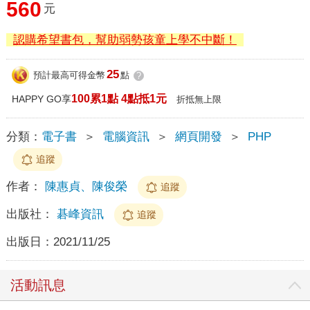
560
元
認購希望書包，幫助弱勢孩童上學不中斷！
25
預計最高可得金幣
點
?
100累1點 4點抵1元
HAPPY GO享
折抵無上限
分類：
電子書
＞
電腦資訊
＞
網頁開發
＞
PHP
追蹤
作者：
陳惠貞、陳俊榮
追蹤
出版社：
碁峰資訊
追蹤
出版日：
2021/11/25
活動訊息