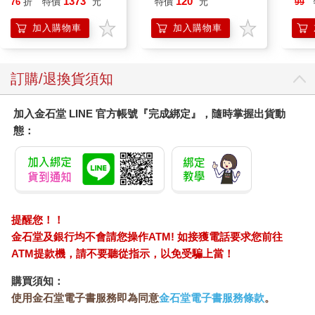
1373
120
76
折
特價
元
特價
元
99
墊20片/袋(大容量吸水
防滲漏貓尿布/可觀察
加入購物車
加入購物車
尿色貓潔墊補充包/本
品不含貓砂盆)
訂購/退換貨須知
加入金石堂 LINE 官方帳號『完成綁定』，隨時掌握出貨動
態：
提醒您！！
金石堂及銀行均不會請您操作ATM! 如接獲電話要求您前往
ATM提款機，請不要聽從指示，以免受騙上當！
購買須知：
使用金石堂電子書服務即為同意
金石堂電子書服務條款
。