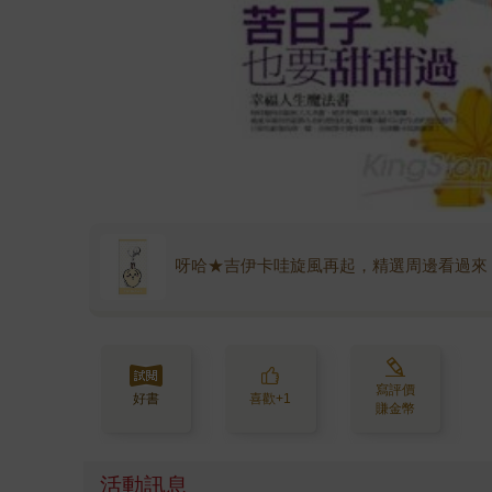
呀哈★吉伊卡哇旋風再起，精選周邊看過來
寫評價
好書
喜歡+1
賺金幣
活動訊息