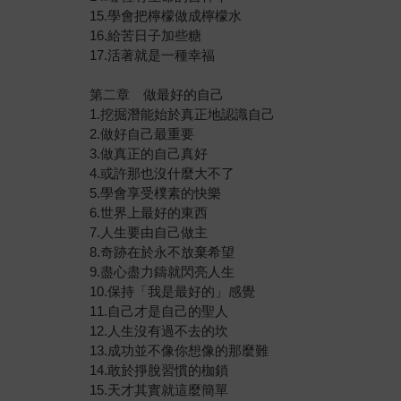
15.學會把檸檬做成檸檬水
16.給苦日子加些糖
17.活著就是一種幸福
第二章 做最好的自己
1.挖掘潛能始於真正地認識自己
2.做好自己最重要
3.做真正的自己真好
4.或許那也沒什麼大不了
5.學會享受樸素的快樂
6.世界上最好的東西
7.人生要由自己做主
8.奇跡在於永不放棄希望
9.盡心盡力鑄就閃亮人生
10.保持「我是最好的」感覺
11.自己才是自己的聖人
12.人生沒有過不去的坎
13.成功並不像你想像的那麼難
14.敢於掙脫習慣的枷鎖
15.天才其實就這麼簡單