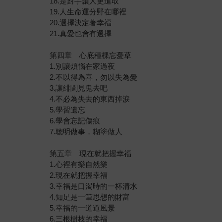
18.是對手讓人更進取
19.人生命運分野在哪裡
20.選擇決定著幸福
21.真愛也會有選擇
第四章 心底種棵忘憂草
1.別讓煩惱在家過夜
2.不以得為喜，勿以失為憂
3.讓緋聞見鬼去吧
4.不必為失去的東西掉淚
5.學習遺忘
6.學會忘記傷痕
7.聰明做事，糊塗做人
第五章 現在就把握幸福
1.心裡有樂自然樂
2.現在就把握幸福
3.幸福是口渴時的一杯清水
4.知足是一筆思想的財富
5.幸福的一道道風景
6.三根樹枝的幸福