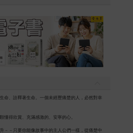
吃一點〉第二波
金石堂2026海
生命、詮釋著生命。一個未經歷痛楚的人，必然對幸
顆懂得欣賞、充滿感激的、安寧的心。
升－－只要你能像故事中的主人公們一樣，從痛楚中