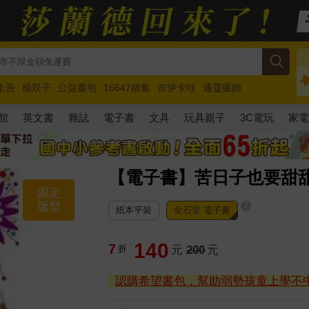
圭吾
楊双子
公益書包
16647續集
吉伊卡哇
通靈藥師
路邊攤新作
馬斯克
玩具總動員5
超慢跑
館
英文書
雜誌
電子書
文具
玩具親子
3C電玩
家
【電子書】苦日子也要甜
固定
版型
?
紙本平裝
金石堂 電子書
140
7
折
元
200
元
認購希望書包，幫助弱勢孩童上學不