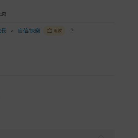
上限
成長
＞
自信/快樂
追蹤
?