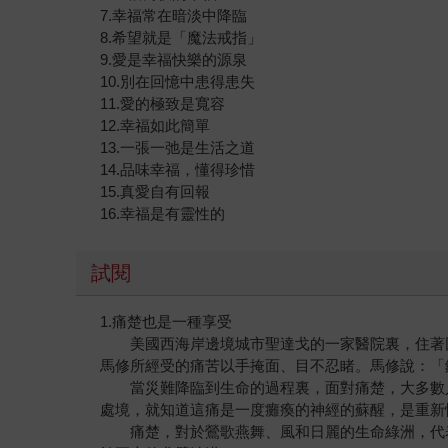
7.幸福常在暗淡中降臨
8.希望就是「魔法戒指」
9.愛是幸福快樂的源泉
10.別在回憶中患得患失
11.愛的極致是寬容
12.幸福如此簡單
13.一張一弛是生活之道
14.品味幸福，懂得珍惜
15.真愛自有回報
16.幸福是有靈性的
試閱
1.痛楚也是一種享受
美國西海岸邊境城市聖達戈的一家醫院裏，住著因
馬修所經受的痛苦以手掩面、目不忍睹。馬修說：「
當災難降臨到生命的過程裏，面對痛楚，大多數人
處境，就知道這痛是一度癱瘓的神經的蘇醒，是重新
痛楚，對於鶯歌燕舞、風和日麗的生命綠洲，代表