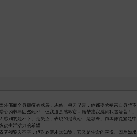
外傷而全身癱瘓的威廉．馬修。每天早晨，他都要承受來自身體不
鑽心的刺痛固然難忍，但我還是感激它－痛楚讓我感到我還活著！」
感到的是不幸、是失望，表現的是哀怨、是頹廢。而馬修從痛楚中
恢復生活活力的希望
著殘酷與不幸，但對於麻木無知覺，它又是生命的喜悅。因為如果