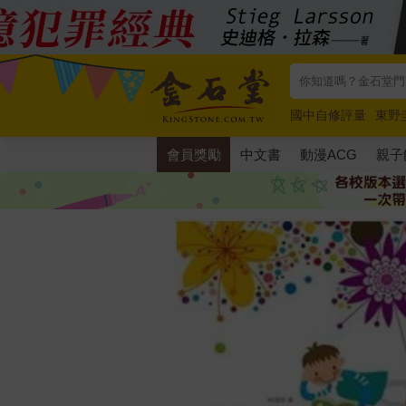
國中自修評量
東野
唯紅花綻放
奧德賽
會員獎勵
中文書
動漫ACG
親子