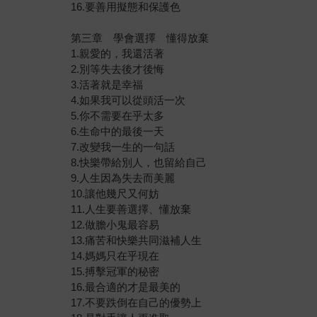
16.要善用擬態和保護色
第三章 學會選擇 懂得放棄
1.親愛的，我還活著
2.別等失去後才後悔
3.活著就是幸福
4.如果我可以從頭活一次
5.你不需要在乎太多
6.生命中的最後一天
7.改變我一生的一句話
8.快樂帶給別人，也留給自己
9.人生因為失去而美麗
10.讓他幾尺又何妨
11.人生要善選擇、懂放棄
12.做膽小鬼最容易
13.痛苦和快樂共同滋補人生
14.媽媽只在乎現在
15.搏擊冠軍的秘密
16.最合適的才是最美的
17.不要跌倒在自己的優勢上