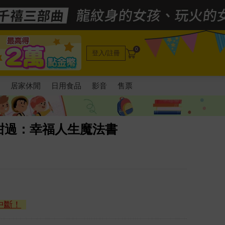
0
登入/註冊
電
居家休閒
日用食品
影音
售票
甜過：幸福人生魔法書
中斷！