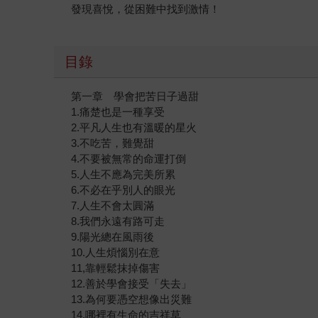
發現喜悅，從困難中找到激情！
目錄
第一章 學會把苦日子過甜
1.痛楚也是一種享受
2.平凡人生也有溫暖的星火
3.不吃苦，難覺甜
4.不要被無常的命運打倒
5.人生不應為完美所累
6.不必在乎別人的眼光
7.人生不會太圓滿
8.我們永遠有路可走
9.陽光總在風雨後
10.人生煩惱別在意
11,靠輕鬆抹掉傷害
12.善於學會接受「失去」
13.為何要憑空想像出災難
14.哪裡有生命的吉祥草