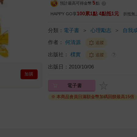
5
預計最高可得金幣
點
?
100累1點 4點抵1元
HAPPY GO享
折抵無
分類：
電子書
＞
心理勵志
＞
自我
作者：
何清源
追蹤
出版社：
樸實
追蹤
?
出版日：
2010/10/06
加購
電子書
※ 本商品會員日滿額金幣加碼回饋最高15倍