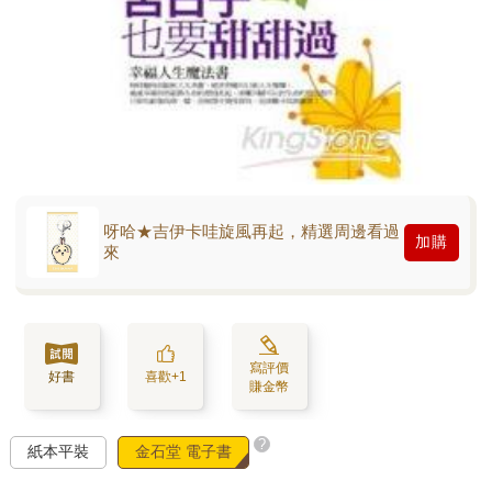
呀哈★吉伊卡哇旋風再起，精選周邊看過
加購
來
寫評價
好書
喜歡+1
賺金幣
?
紙本平裝
金石堂 電子書