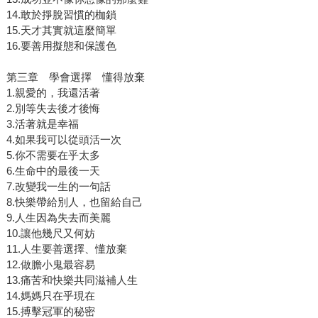
14.敢於掙脫習慣的枷鎖
15.天才其實就這麼簡單
16.要善用擬態和保護色
第三章 學會選擇 懂得放棄
1.親愛的，我還活著
2.別等失去後才後悔
3.活著就是幸福
4.如果我可以從頭活一次
5.你不需要在乎太多
6.生命中的最後一天
7.改變我一生的一句話
8.快樂帶給別人，也留給自己
9.人生因為失去而美麗
10.讓他幾尺又何妨
11.人生要善選擇、懂放棄
12.做膽小鬼最容易
13.痛苦和快樂共同滋補人生
14.媽媽只在乎現在
15.搏擊冠軍的秘密