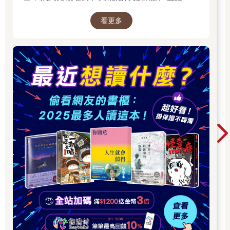
們企盼得到刺激和浪漫，卻不曾發現，自己忽略了多少的驚喜和
的方法。所以我寫了這本書。」──蔡康永。
感動。用心感受一下那些最平凡、最細微的事物吧，它們同樣能
看更多
2025網友們心靈療癒都在看這些↓↓↓↓
夠帶給我們心靈的滿足。
3.不吃苦，難覺甜
有一群弟子要出去朝聖，師父拿出一根苦瓜，對弟子們說：「隨
身帶著這個苦瓜，記得把它浸泡在每一條你們經過的聖河，並且
把它帶進你們所朝拜的聖殿，放在聖桌上供奉，並朝拜它。」
弟子們走過許多聖河、聖殿，並依照師父的教導去做。回來
以後，他們把苦瓜交給師父，師父叫他們把苦瓜煮熟，當作晚
餐。
晚餐的時候，師父吃了一口，然後語重心長地說：「奇怪
呀！泡過這麼多聖水，進過這麼多聖殿，這苦瓜竟然沒有變
甜。」弟子聽了，好幾位立刻開悟了。
這真是一個動人的教化，苦瓜的本質是苦的，不會因聖水、
聖殿而改變；情愛是苦的，由情愛產生的生命本質也是苦的，這
一點，即使是修行者也不可能改變，何況是凡夫俗子！
曾經嘗過情感與生命的大苦的人，並不能告訴別人失戀是該
歡喜的事，因為它就是那麼苦，這一個層次是永不會變的。可是
不吃苦瓜的人，永遠不會知道苦瓜是苦的。一般人只要有苦的準
備，煮熟了這苦瓜，吃它的時候第一口苦，第二三口就不會那麼