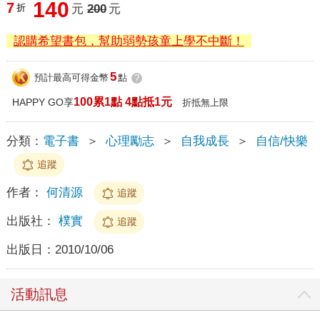
140
7
折
元
200
元
認購希望書包，幫助弱勢孩童上學不中斷！
5
預計最高可得金幣
點
?
100累1點 4點抵1元
HAPPY GO享
折抵無上限
分類：
電子書
＞
心理勵志
＞
自我成長
＞
自信/快樂
追蹤
作者：
何清源
追蹤
出版社：
樸實
追蹤
出版日：
2010/10/06
活動訊息