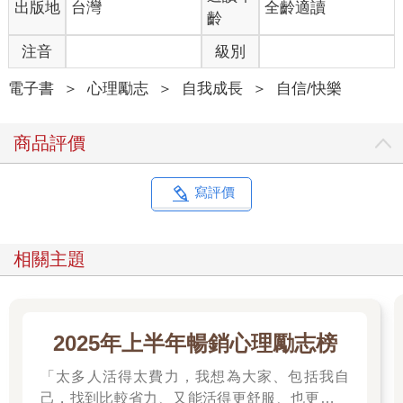
出版地
台灣
全齡適讀
齡
2.平凡人生也有溫暖的星火
王初到美國時，在華人街的餐館裏打工。他的工作十分繁
注音
級別
重，工資卻很低。每天的晚餐，都是將白天客人們吃剩的飯菜放
進微波爐熱一熱，然後湊合著狼吞虎嚥下去。那時，他對生活很
電子書
＞
心理勵志
＞
自我成長
＞
自信/快樂
失望，也看不到幸福的蹤影。 一個下著寒雨的夜晚，王
像往常一樣，端出熱好的殘羹剩飯準備填飽肚子。這時，隔壁的
商品評價
老伯恰好過來串門子，同是貧窮的人，王便請老伯和他一塊吃
飯。
王將剩菜中惟一一塊牛肉夾給老伯。老伯吃下，感歎道：
寫評價
「年輕人，你的筷子很溫暖呀。」
其實，那只是滾燙的菜將熱傳給筷子而已。王頓時生出無限
多的感觸：一雙簡簡單單的筷子，一點點筷子尖上的溫暖，竟可
相關主題
以讓老人感歎，而他卻從未體會到。 王感到心中的不滿和抑
鬱一掃殆盡。他開始積極地投入到與從前一樣的工作中，並獲得
了從未有過的快樂。
我們總是在有意無意地拒絕平凡、拒絕細微。我們習慣讚美
2025年上半年暢銷心理勵志榜
豐盛的筵席，卻不懂得品嘗清粥小菜的美味；我們習慣歌頌豐功
偉績，卻不懂得發現平凡人生中的閃光點；我們盲目追逐著最耀
「太多人活得太費力，我想為大家、包括我自
眼的光彩，卻不曾發現自己錯過了多少微弱但卻溫暖的星火；我
己，找到比較省力、又能活得更舒服、也更滿足