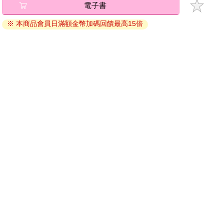
電子書
退換貨須知：
※ 本商品會員日滿額金幣加碼回饋最高15倍
因版權保護，您在金石堂所購買的電子書僅能以金石堂專屬
的閱讀軟體開啟閱讀，無法以其他閱讀器或直接下載檔案。
依據「消費者保護法」第19條及行政院消費者保護處公告之
「通訊交易解除權合理例外情事適用準則」，非以有形媒介
提供之數位內容或一經提供即為完成之線上服務，經消費者
事先同意始提供。（如：電子書、電子雜誌、下載版軟體、
虛擬商品…等），
不受「網購服務需提供七日鑑賞期」的限
制
。為維護您的權益，建議您先使用「試閱」功能後再付款
購買。