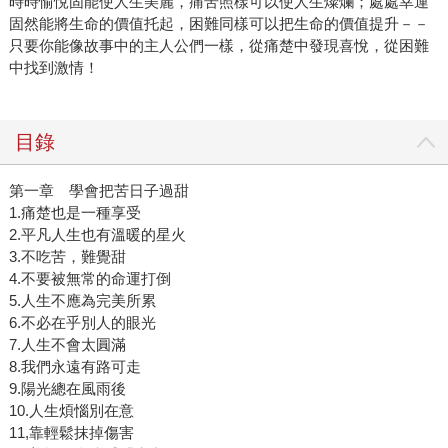
時時愉悅固能使人生美麗，痛苦照樣可以使人生燦爛；處處幸運
固然能將生命的價值托起，困難同樣可以把生命的價值提升－－
只要你能像故事中的主人公們一樣，從痛楚中發現喜悅，從困難
中找到激情！
目錄
第一章 學會把苦日子過甜
1.痛楚也是一種享受
2.平凡人生也有溫暖的星火
3.不吃苦，難覺甜
4.不要被無常的命運打倒
5.人生不應為完美所累
6.不必在乎別人的眼光
7.人生不會太圓滿
8.我們永遠有路可走
9.陽光總在風雨後
10.人生煩惱別在意
11,靠輕鬆抹掉傷害