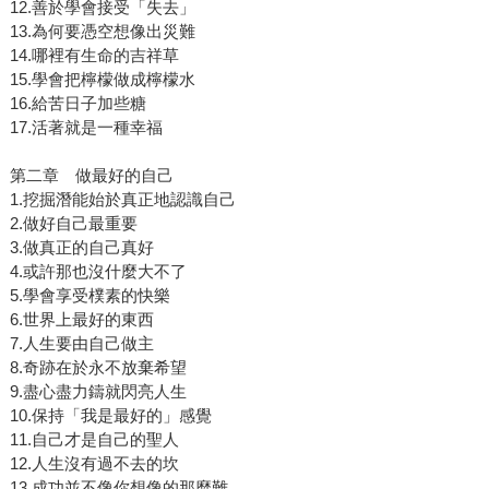
12.善於學會接受「失去」
13.為何要憑空想像出災難
14.哪裡有生命的吉祥草
15.學會把檸檬做成檸檬水
16.給苦日子加些糖
17.活著就是一種幸福
第二章 做最好的自己
1.挖掘潛能始於真正地認識自己
2.做好自己最重要
3.做真正的自己真好
4.或許那也沒什麼大不了
5.學會享受樸素的快樂
6.世界上最好的東西
7.人生要由自己做主
8.奇跡在於永不放棄希望
9.盡心盡力鑄就閃亮人生
10.保持「我是最好的」感覺
11.自己才是自己的聖人
12.人生沒有過不去的坎
13.成功並不像你想像的那麼難