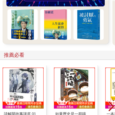
苦了！對待我們的生命與情愛也是這樣的。
苦難和創痛讓你消沉、頹廢，有時甚至會使你想到了自殺，
但當你咬緊牙關挺過來的時候，你會感到全世界都在友好地向你
微笑。你用你的經歷向世人闡明了自己。這同品嘗咖啡一模一
樣，而相比之下，歡娛是多麼的短暫和淺薄，彷彿池塘裏的蜻蜒
點水、浮光掠影，不曾留下絲毫的痕跡。
苦瓜是苦的，人們卻愛吃它；良藥是苦的，人們卻離不開
它。
推薦必看
請解開故事謎底 01
如果歷史是一群喵
一本