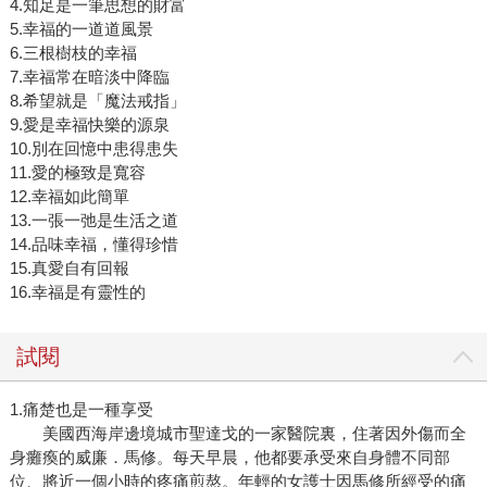
4.知足是一筆思想的財富
5.幸福的一道道風景
6.三根樹枝的幸福
7.幸福常在暗淡中降臨
8.希望就是「魔法戒指」
9.愛是幸福快樂的源泉
10.別在回憶中患得患失
11.愛的極致是寬容
12.幸福如此簡單
13.一張一弛是生活之道
14.品味幸福，懂得珍惜
15.真愛自有回報
16.幸福是有靈性的
試閱
1.痛楚也是一種享受
美國西海岸邊境城市聖達戈的一家醫院裏，住著因外傷而全
身癱瘓的威廉．馬修。每天早晨，他都要承受來自身體不同部
位、將近一個小時的疼痛煎熬。年輕的女護士因馬修所經受的痛