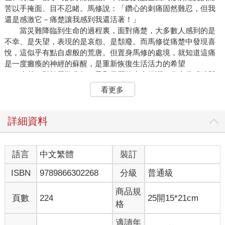
苦以手掩面、目不忍睹。馬修說：「鑽心的刺痛固然難忍，但我
還是感激它－痛楚讓我感到我還活著！」
當災難降臨到生命的過程裏，面對痛楚，大多數人感到的是
不幸、是失望，表現的是哀怨、是頹廢。而馬修從痛楚中發現喜
悅，這似乎有點自虐般的荒唐。但置身馬修的處境，就知道這痛
是一度癱瘓的神經的蘇醒，是重新恢復生活活力的希望
痛楚，對於鶯歌燕舞、風和日麗的生命綠洲，代表著殘酷與
不幸，但對於麻木無知覺，它又是生命的喜悅。因為如果痛楚感
看更多
是一處斷壁殘垣的話，無知無覺的麻木則無異於死寂的戈壁沙
漠。
自從潘朵拉魔盒打開後，人就要面對太多的痛。我們不能讚
詳細資料
美痛楚，但它作為生命的一種感覺，從一個對立的角度激勵著生
命、詮釋著生命。一個未經歷痛楚的人，必然對幸福缺乏判斷能
力；一個不能感知痛苦的人，同樣對追求缺乏方向感。
語言
中文繁體
裝訂
時時愉悅固能使人生美麗，痛苦照樣可以使人生燦爛；處處
ISBN
9789866302268
分級
普通級
幸運固然能將生命的價值托起，困難同樣可以把生命的價值提升
－只要你能像馬修一樣，從痛楚中發現喜悅，從困難中找到激
商品規
情！
頁數
224
25開15*21cm
格
痛，證明你生命的存在，會讓你珍惜；痛，會讓你不停努力，讓
你活得更精彩！
適讀年