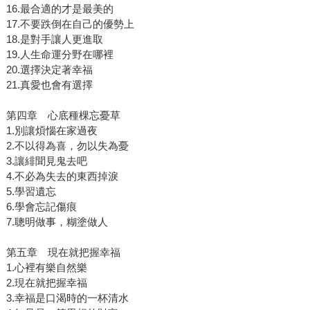
16.最合適的才是最美的
17.不要跌倒在自己的優勢上
18.是對手讓人更進取
19.人生命運分野在哪裡
20.選擇決定著幸福
21.真愛也會有選擇
第四章 心底種棵忘憂草
1.別讓煩惱在家過夜
2.不以得為喜，勿以失為憂
3.讓緋聞見鬼去吧
4.不必為失去的東西掉淚
5.學習遺忘
6.學會忘記傷痕
7.聰明做事，糊塗做人
第五章 現在就把握幸福
1.心裡有樂自然樂
2.現在就把握幸福
3.幸福是口渴時的一杯清水