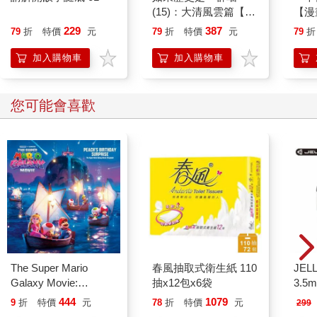
(15)：大清風雲篇【萌
【漫
貓漫畫學歷史】
行動
229
387
79
折
特價
元
79
折
特價
元
79
折
開關
「行
加入購物車
加入購物車
學方
您可能會喜歡
The Super Mario
春風抽取式衛生紙 110
JEL
Galaxy Movie:
抽x12包x6袋
3.
Peach`s Birthday
式耳機
444
1079
9
折
特價
元
78
折
特價
元
299
Surprise: The Super