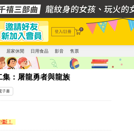
0
登入/註冊
電
居家休閒
日用食品
影音
售票
二集：屠龍勇者與龍族
 電子書
中斷！