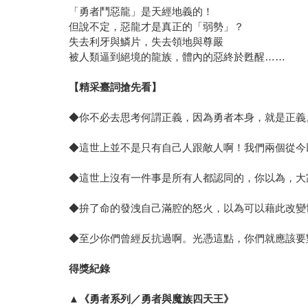
「勇者鬥惡龍」是天經地義的！
但說不定，惡龍才是真正的「弱勢」？
失去利牙與鱗片，失去領地與尊嚴
被人類逼到絕境的龍族，體內的惡終於甦醒……
【精采臺詞搶先看】
◆你不必去思考何謂正義，因為勇者本身，就是正義
◆這世上並不是只有自己人跟敵人啊！我們兩個從今
◆這世上沒有一件事是所有人都認同的，你以為，大
◆拚了命的發洩自己滿腔的怒火，以為可以藉此改變
◆至少你們曾經反抗過啊。光憑這點，你們就應該要
得獎紀錄
▲
《勇者系列／勇者與魔族四天王》