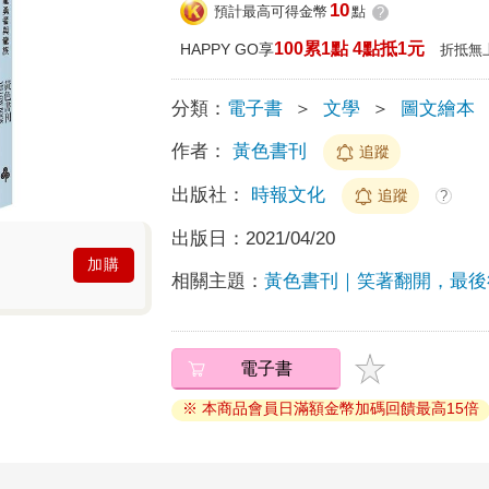
10
預計最高可得金幣
點
?
100累1點 4點抵1元
HAPPY GO享
折抵無
分類：
電子書
＞
文學
＞
圖文繪本
作者：
黃色書刊
追蹤
出版社：
時報文化
追蹤
?
出版日：
2021/04/20
加購
相關主題：
黃色書刊｜笑著翻開，最後
電子書
※ 本商品會員日滿額金幣加碼回饋最高15倍