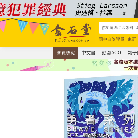
國中自修評量
東野
唯紅花綻放
奧德賽
會員獎勵
中文書
動漫ACG
親子