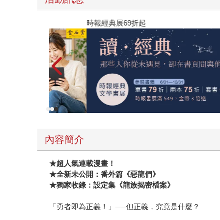
時報經典展69折起
內容簡介
★
超人氣連載漫畫！
★
全新未公開：番外篇《惡龍們》
★
獨家收錄：設定集《龍族揭密檔案》
「勇者即為正義！」──但正義，究竟是什麼？