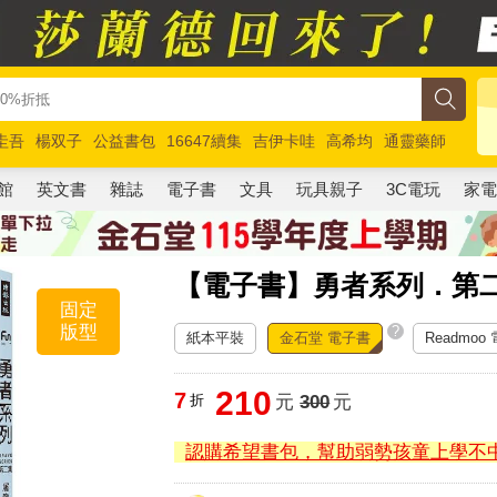
圭吾
楊双子
公益書包
16647續集
吉伊卡哇
高希均
通靈藥師
路邊攤新作
馬斯克
玩具總動員5
超慢跑
館
英文書
雜誌
電子書
文具
玩具親子
3C電玩
家
【電子書】勇者系列．第
固定
版型
?
紙本平裝
金石堂 電子書
Readmoo
210
7
折
元
300
元
認購希望書包，幫助弱勢孩童上學不