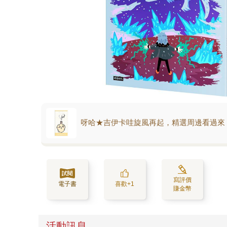
呀哈★吉伊卡哇旋風再起，精選周邊看過來
寫評價
電子書
喜歡+1
賺金幣
活動訊息