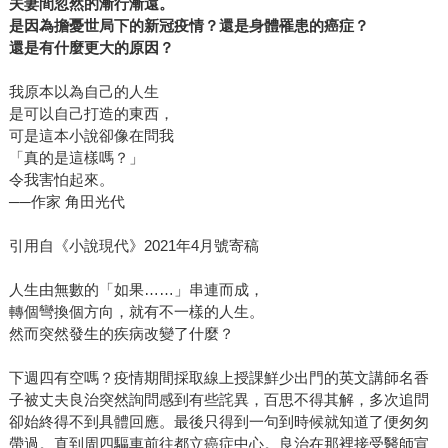
夫妻間忽然的漸行漸遠。
是因為擔憂世局下的新冠疫情？還是身體罹患的癌症？
還是有什麼更大的原因？
我原本以為自己的人生
是可以自己打造的東西，
可是這本小說卻像在問我
「真的是這樣嗎？」
令我害怕起來。
──作家 角田光代
引用自《小說現代》2021年4月號寄稿
人生由無數的「如果……」串連而成，
轉個彎換個方向，就有不一樣的人生。
然而突然發生的疾病改變了什麼？
下週四有空嗎？疫情期間採取線上授課鮮少出門的英文講師名香
子被丈夫良治突然詢問感到有些詫異，百思不得其解，多次追問
卻始終得不到具體回應。最後只得到一句到時候就知道了便匆匆
帶過。直到周四驅車前往都立癌症中心。良治在那裡接受醫師宣