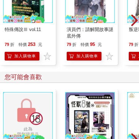
特殊傳說Ⅲ vol.11
演員們：請解開故事謎
叛逆
底外傳
253
95
79
折
特價
元
79
折
特價
元
79
折
加入購物車
加入購物車
您可能會喜歡