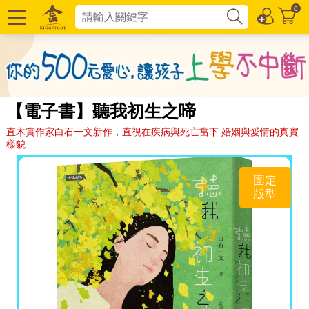
0
【電子書】聽我初生之啼
直木賞作家白石一文新作，直視在疾病與死亡當下 婚姻與愛情的真實
樣貌
固定
版型