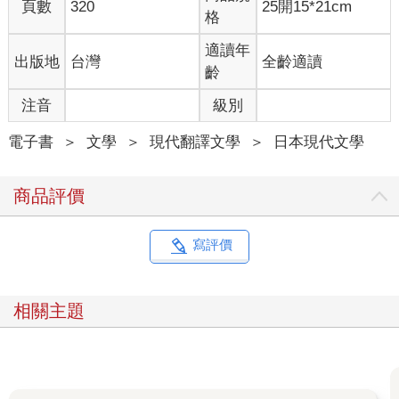
頁數
320
25開15*21cm
格
適讀年
出版地
台灣
全齡適讀
齡
注音
級別
電子書
＞
文學
＞
現代翻譯文學
＞
日本現代文學
商品評價
寫評價
相關主題