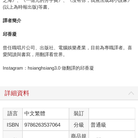
之海》、《一億元的分手費》、《沒有你，我無法成為小說家》
(以上為時報出版)等書。
譯者簡介
邱香凝
曾任職唱片公司、出版社、電腦娛樂產業，目前為專職譯者。喜
愛閱讀與書寫，用翻譯看世界。
Instagram：hsianghsiang3.0 做翻譯的邱香凝
詳細資料
語言
中文繁體
裝訂
ISBN
9786263537064
分級
普通級
商品規