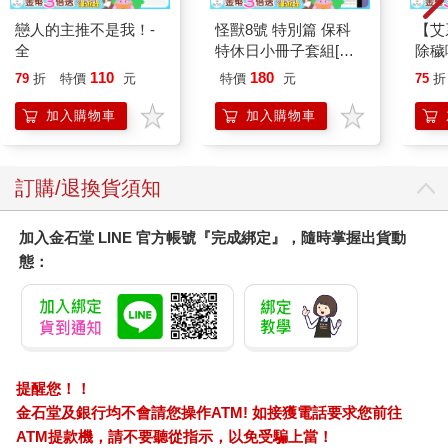
戀人的主推不是我！-
怪獸8號 特別篇 保科
【艾
全
特休日小冊子套組[限
除穢
加購]
平安
110
180
79
折
特價
元
特價
元
75
折
抹草
另有
加入購物車
加入購物車
訂購/退換貨須知
加入金石堂 LINE 官方帳號『完成綁定』，隨時掌握出貨動
態：
提醒您！！
金石堂及銀行均不會請您操作ATM! 如接獲電話要求您前往
ATM提款機，請不要聽從指示，以免受騙上當！