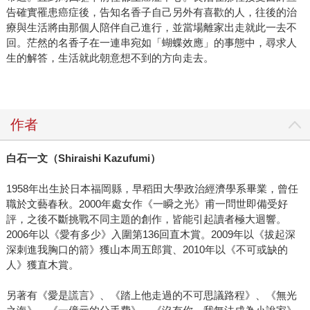
告確實罹患癌症後，告知名香子自己另外有喜歡的人，往後的治
療與生活將由那個人陪伴自己進行，並當場離家出走就此一去不
回。茫然的名香子在一連串宛如「蝴蝶效應」的事態中，尋求人
生的解答，生活就此朝意想不到的方向走去。
作者
白石一文（
Shiraishi Kazufumi
）
1958年出生於日本福岡縣，早稻田大學政治經濟學系畢業，曾任
職於文藝春秋。2000年處女作《一瞬之光》甫一問世即備受好
評，之後不斷挑戰不同主題的創作，皆能引起讀者極大迴響。
2006年以《愛有多少》入圍第136回直木賞。2009年以《拔起深
深刺進我胸口的箭》獲山本周五郎賞、2010年以《不可或缺的
人》獲直木賞。
另著有《愛是謊言》、《踏上他走過的不可思議路程》、《無光