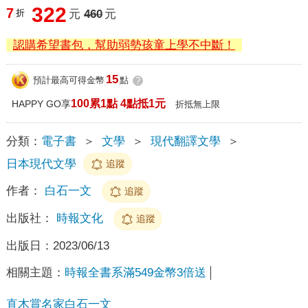
322
7
折
元
460
元
認購希望書包，幫助弱勢孩童上學不中斷！
15
預計最高可得金幣
點
?
100累1點 4點抵1元
HAPPY GO享
折抵無上限
分類：
電子書
＞
文學
＞
現代翻譯文學
＞
日本現代文學
追蹤
作者：
白石一文
追蹤
出版社：
時報文化
追蹤
出版日：
2023/06/13
相關主題：
時報全書系滿549金幣3倍送
直木賞名家白石一文