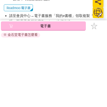
請至會員中心→電子書服務「我的e書櫃」領取複製『兌換
碼』至電子書服務商Readmoo進行兌換。
電子書
退換貨須知：
※ 金石堂電子書怎麼看
因版權保護，您在金石堂所購買的電子書僅能以金石堂專屬
的閱讀軟體開啟閱讀，無法以其他閱讀器或直接下載檔案。
依據「消費者保護法」第19條及行政院消費者保護處公告之
「通訊交易解除權合理例外情事適用準則」，非以有形媒介
提供之數位內容或一經提供即為完成之線上服務，經消費者
事先同意始提供。（如：電子書、電子雜誌、下載版軟體、
虛擬商品…等），
不受「網購服務需提供七日鑑賞期」的限
制
。為維護您的權益，建議您先使用「試閱」功能後再付款
購買。