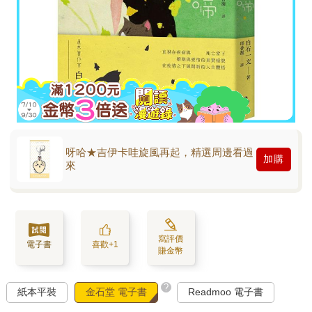
呀哈★吉伊卡哇旋風再起，精選周邊看過
加購
來
寫評價
電子書
喜歡+1
賺金幣
?
紙本平裝
金石堂 電子書
Readmoo 電子書