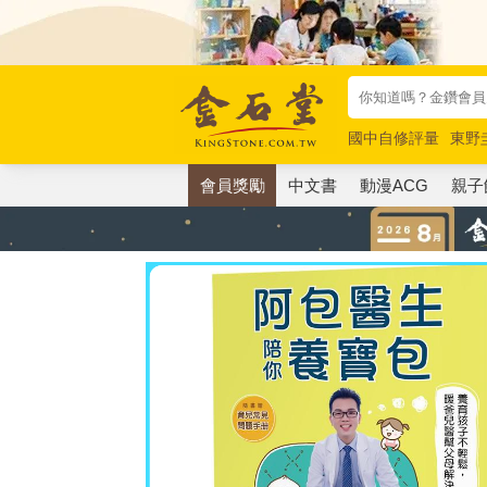
國中自修評量
東野
唯紅花綻放
奧德賽
會員獎勵
中文書
動漫ACG
親子