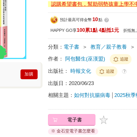
認購希望書包，幫助弱勢孩童上學不
10
預計最高可得金幣
點
?
100累1點 4點抵1元
HAPPY GO享
折抵無
分類：
電子書
＞
教育／親子教養
＞
作者：
阿包醫生(巫漢盟)
追蹤
出版社：
時報文化
追蹤
?
加購
出版日：
2020/06/23
相關主題：
如何對抗腸病毒
2025秋
電子書
※ 金石堂電子書怎麼看