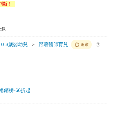
中斷！
上限
0-3歲嬰幼兒
＞
跟著醫師育兒
追蹤
?
季暢銷榜-66折起