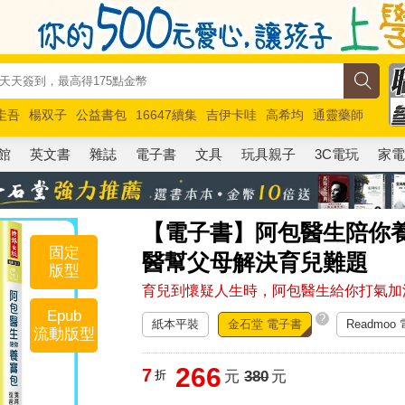
圭吾
楊双子
公益書包
16647續集
吉伊卡哇
高希均
通靈藥師
路邊攤新作
馬斯克
玩具總動員5
超慢跑
館
英文書
雜誌
電子書
文具
玩具親子
3C電玩
家
【電子書】阿包醫生陪你
固定
醫幫父母解決育兒難題
版型
育兒到懷疑人生時，阿包醫生給你打氣加
Epub
?
紙本平裝
金石堂 電子書
Readmoo
流動版型
266
7
折
元
380
元