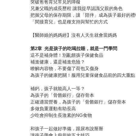
突破爸爸育兒常見的障礙
兄兼父職的成長歷程 讓我提早認識父親的角色
把握父母的保存期限，讓「陪伴」成為孩子最好的禮
「間接育兒」也是種支持與幫忙的方式
【醫師娘的媽媽經】沒有人天生就會當媽媽
第2章 光是孩子的吃喝拉睡，就是一門學問
這不是補身體！別亂餵孩子保健食品
補進健康，還是補進危險？
瞭解內容物，不要傷了荷包又傷身
為孩子的健康把關！服用兒童保健食品前的四大重點
補鈣，孩子就能高人一等？
為孩子的「骨骼銀行」儲存骨本
正確適當營養，為孩子的「骨骼銀行」儲存骨本
多做負重運動有助長高
少吃會抑制生長激素的NG食物
和孩子一起做好準備，跟尿布說掰掰
讓孩子學會上廁所的五大技巧