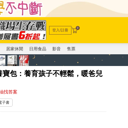
0
登入/註冊
電
居家休閒
日用食品
影音
售票
養寶包：養育孩子不輕鬆，暖爸兒
油找答案
 電子書