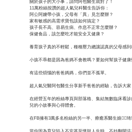
關於孩子的大小事，請問阿包醫生就對了！
11萬粉絲按讚的超人氣兒科醫生告訴你：
阿公阿嬤帶小孩，父母有「異」見怎麼辦？
家有敏感的高需求寶包該如何搞定？
孩子長不高、容易生病、作息不正常怎麼辦？
保健食品，該怎麼吃才能安全又健康？
養育孩子真的不輕鬆，種種壓力總讓認真的父母感到
小孩不乖都是因為爸媽不會教嗎？要如何幫孩子健康
有這些煩惱的爸爸媽媽，你們並不孤單。
超人氣兒醫阿包醫生分享新手爸爸的經驗，告訴大家
在經營五年的粉絲專頁與部落格、集結無數臨床看診
兒的小故事與心得體會。
在FB擁有3萬多名粉絲的另一半、療癒系醫生娘
當你因為育兒陷入不安甚至懷疑人生時，不妨翻開這