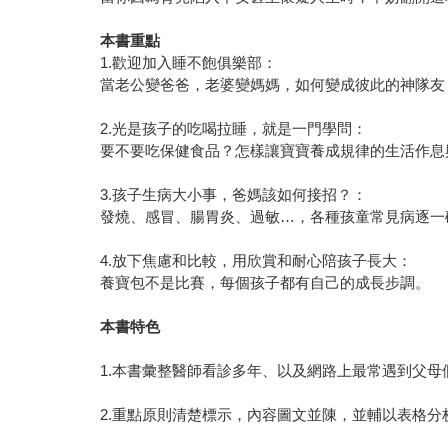
本書重點
1.歡迎加入睡不飽俱樂部：
當老公變爸爸，老婆變媽媽，如何變成彼此的神隊友
2.光是孩子的吃喝拉睡，就是一門學問：
要不要吃保健食品？怎樣讓寶寶養成規律的生活作息
3.孩子生病大小事，爸媽該如何接招？：
發燒、感冒、腸胃炎、過敏…，各種孩童常見病逐一
4.放下焦慮和比較，用欣賞和耐心陪孩子長大：
養寶包不是比賽，每個孩子都有自己的成長步調。
本書特色
1.本書彙整醫師看診多年、以及網路上最常遇到父
2.重點原則清楚標示，內容圖文並陳，並輔以表格