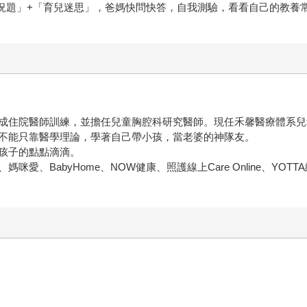
狀況題」+「育兒迷思」，爸媽快問快答，自我測驗，看看自己的教養
成住院醫師訓練，並擔任兒童胸腔科研究醫師。現任禾馨醫療體系兒
不能只靠醫學理論，學著自己帶小孩，當老婆的神隊友。
孩子的點點滴滴。
、BabyHome、NOW健康、照護線上Care Online、YOT