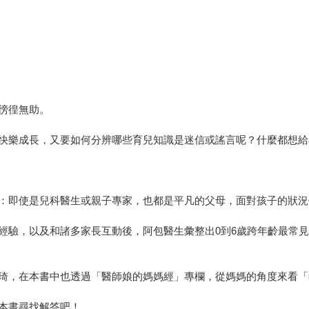
徬徨無助。
快樂成長，又要如何分辨哪些育兒知識是迷信或謠言呢？什麼都想給
：即使是兒科醫生或親子專家，也都是平凡的父母，面對孩子的狀況
經驗，以及和諸多家長互動後，阿包醫生彙整出0到6歲跨年齡最常
琦琦，在本書中也透過「醫師娘的媽媽經」專欄，從媽媽的角度來看
本書尋找解答吧！