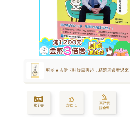
呀哈★吉伊卡哇旋風再起，精選周邊看過來
寫評價
電子書
喜歡+1
賺金幣