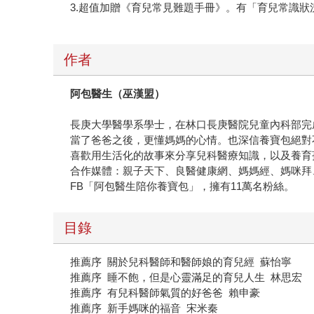
3.超值加贈《育兒常見難題手冊》。有「育兒常識
作者
阿包醫生（巫漢盟）
長庚大學醫學系學士，在林口長庚醫院兒童內科部完
當了爸爸之後，更懂媽媽的心情。也深信養寶包絕對
喜歡用生活化的故事來分享兒科醫療知識，以及養育
合作媒體：親子天下、良醫健康網、媽媽經、媽咪拜、媽咪愛
FB「阿包醫生陪你養寶包」，擁有11萬名粉絲。
目錄
推薦序 關於兒科醫師和醫師娘的育兒經 蘇怡寧
推薦序 睡不飽，但是心靈滿足的育兒人生 林思宏
推薦序 有兒科醫師氣質的好爸爸 賴申豪
推薦序 新手媽咪的福音 宋米秦