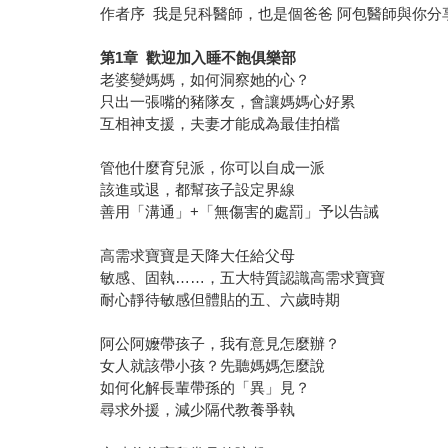
作者序 我是兒科醫師，也是個爸爸 阿包醫師與你分
第1章 歡迎加入睡不飽俱樂部
老婆變媽媽，如何洞察她的心？
只出一張嘴的豬隊友，會讓媽媽心好累
互相神支援，夫妻才能成為最佳拍檔
管他什麼育兒派，你可以自成一派
該進或退，都幫孩子設定界線
善用「溝通」+「無傷害的處罰」予以告誡
高需求寶寶是天降大任給父母
敏感、固執……，五大特質認識高需求寶寶
耐心靜待敏感但體貼的五、六歲時期
阿公阿嬤帶孩子，我有意見怎麼辦？
女人就該帶小孩？先聽媽媽怎麼說
如何化解長輩帶孫的「異」見？
尋求外援，減少隔代教養爭執