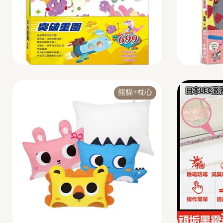
熊貓+枕心