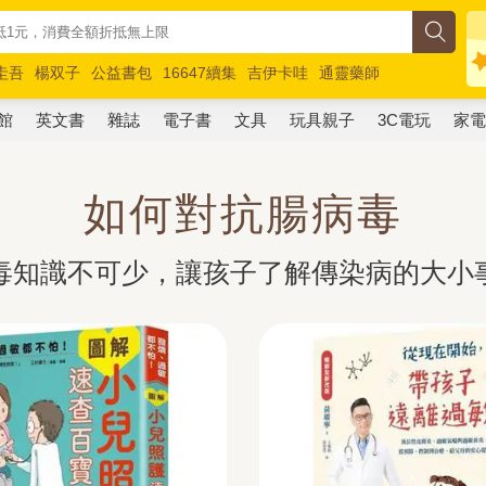
圭吾
楊双子
公益書包
16647續集
吉伊卡哇
通靈藥師
路邊攤新作
馬斯克
玩具總動員5
超慢跑
館
英文書
雜誌
電子書
文具
玩具親子
3C電玩
家
如何對抗腸病毒
毒知識不可少，讓孩子了解傳染病的大小