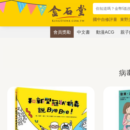
國中自修評量
東野
唯紅花綻放
奧德賽
會員獎勵
中文書
動漫ACG
親子
病