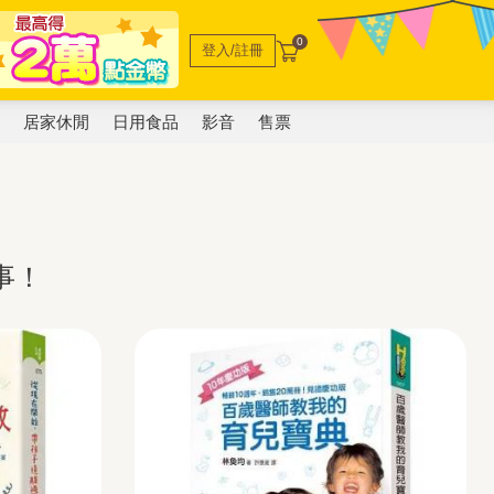
0
登入/註冊
電
居家休閒
日用食品
影音
售票
事！