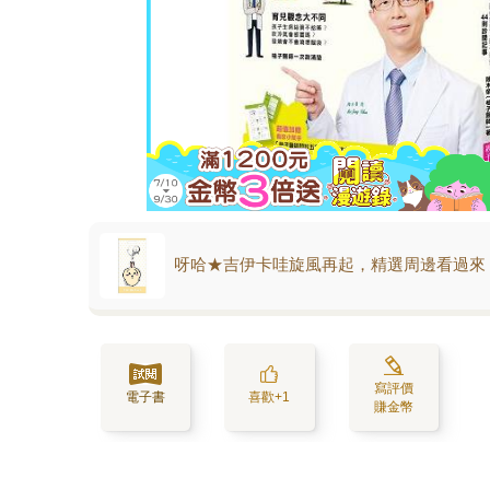
呀哈★吉伊卡哇旋風再起，精選周邊看過來
寫評價
電子書
喜歡+1
賺金幣