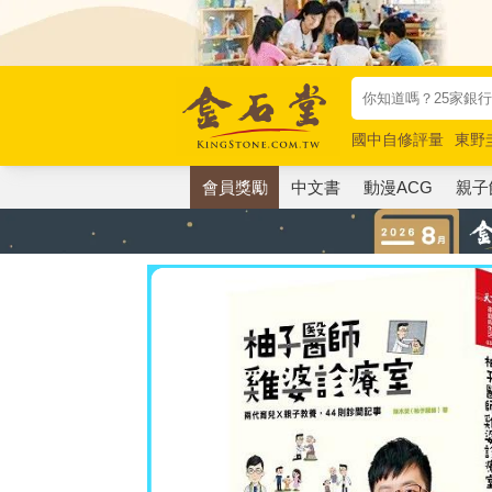
國中自修評量
東野
唯紅花綻放
奧德賽
會員獎勵
中文書
動漫ACG
親子