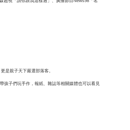
森超視「請你跟我這樣過」、廣播節目News98「名
，更是親子天下嚴選部落客。
帶孩子們玩手作，報紙、雜誌等相關媒體也可以看見