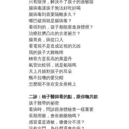
只有除溼，解決不了孩子的過敏咳
腸病毒讓孩子無法好吃好喝
腸病毒到底要隔離多久？
嘴巴破洞就是腸病毒？
看得到的，孩子都能塞進身體裡？
治療肚臍凸出的古老祕方？
腸胃炎，病從口入
看電視不是造成近視的元凶
我的孩子大雞晚啼
轉骨方是長高的萬靈丹
氣管比較弱，就是氣喘嗎
天上月娘割孩子的耳朵
醜不拉嘰的嬰兒帽
怎麼能不坐在安全座椅上
二診：柚子醫師看的點，跟你嘸共款
孩子難帶的祕密
看病時，問診跟身體檢查一樣重要
長期用藥，會依賴藥物嗎？
感冒還是過敏，傻傻分不清？
沒有出門，為什麼還會生病？