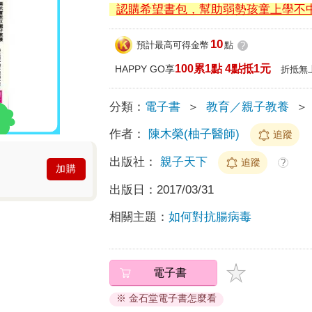
認購希望書包，幫助弱勢孩童上學不
10
預計最高可得金幣
點
?
100累1點 4點抵1元
HAPPY GO享
折抵無
分類：
電子書
＞
教育／親子教養
＞
作者：
陳木榮(柚子醫師)
追蹤
出版社：
親子天下
追蹤
?
加購
出版日：
2017/03/31
相關主題：
如何對抗腸病毒
電子書
※ 金石堂電子書怎麼看