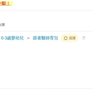
中斷！
上限
0-3歲嬰幼兒
＞
跟著醫師育兒
追蹤
?