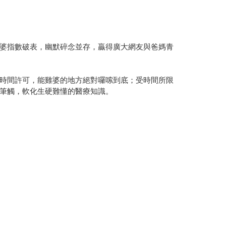
婆指數破表，幽默碎念並存，贏得廣大網友與爸媽青
時間許可，能雞婆的地方絕對囉嗦到底；受時間所限
筆觸，軟化生硬難懂的醫療知識。