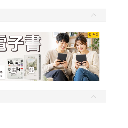
吃一點〉第二波
金石堂2026海