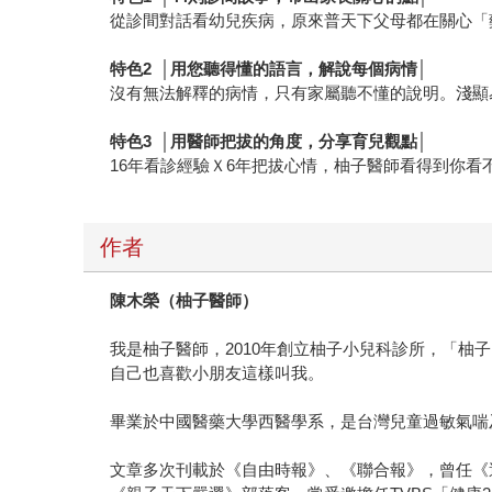
從診間對話看幼兒疾病，原來普天下父母都在關心「
特色
2 │
用您聽得懂的語言，解說每個病情
│
沒有無法解釋的病情，只有家屬聽不懂的說明。淺顯
特色
3 │
用醫師把拔的角度，分享育兒觀點
│
16年看診經驗Ｘ6年把拔心情，柚子醫師看得到你看
作者
陳木榮（柚子醫師）
我是柚子醫師，2010年創立柚子小兒科診所，「
自己也喜歡小朋友這樣叫我。
畢業於中國醫藥大學西醫學系，是台灣兒童過敏氣喘
文章多次刊載於《自由時報》、《聯合報》，曾任《過