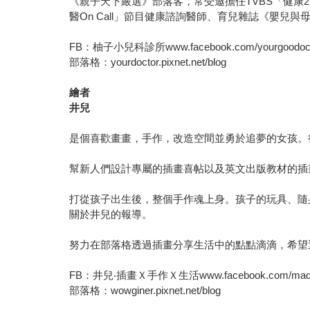
《親子天下嚴選》部落客，常受邀擔任TVBS「健康
醫On Call」節目健康諮詢醫師、育兒雜誌《嬰兒與母親
FB：柚子小兒科診所www.facebook.com/yourgoodoctor
部落格：yourdoctor.pixnet.net/blog
繪者
井兒
是個喜歡畫畫，手作，改造空間並勇於追夢的女孩。
幫新人們設計專屬的插畫喜帖以及英文出版教材的插畫
打從孩子出生後，整個手作魂上身。孩子的玩具、隨
關於井兒的報導。
努力在部落格透過插畫分享生活中的點點滴滴，希望
FB：井兒‧插畫Ｘ手作Ｘ生活www.facebook.com/made.in.
部落格：wowginer.pixnet.net/blog