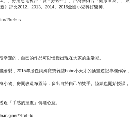
2.0」、好消息電視台「愛＋好醫生」、台灣藝術台「健康看我」、東
》評比2012、2013、2014、2016全國小兒科好醫師。
/?fref=ts
很幸運的，自己的作品可以慢慢出現在大家的生活裡。
繪製，2015年擔任媽媽寶寶雜誌bobo小天才的插畫遊記專欄作家
身小物、房間改造布置等，多出自於自己的雙手。陸續也開始授課，
透過「手感的溫度」傳遞心意。
giner/?fref=ts