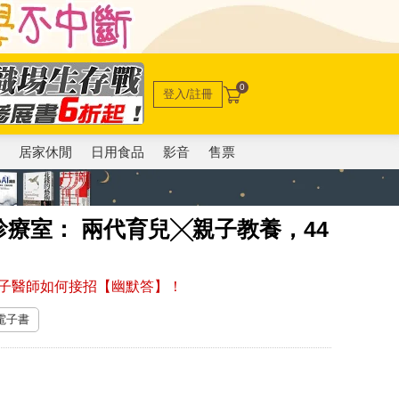
0
登入/註冊
電
居家休閒
日用食品
影音
售票
療室： 兩代育兒╳親子教養，44
子醫師如何接招【幽默答】！
 電子書