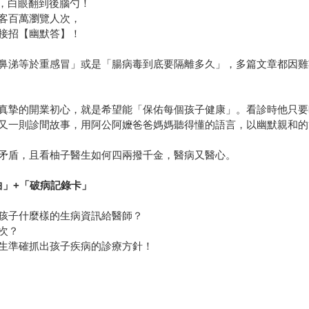
X，白眼翻到後腦勺！
客百萬瀏覽人次，
接招【幽默答】！
鼻涕等於重感冒」或是「腸病毒到底要隔離多久」，多篇文章都因雞
真摯的開業初心，就是希望能「保佑每個孩子健康」。看診時他只要
又一則診間故事，用阿公阿嬤爸爸媽媽聽得懂的語言，以幽默親和的
矛盾，且看柚子醫生如何四兩撥千金，醫病又醫心。
曲」
+
「破病記錄卡」
孩子什麼樣的生病資訊給醫師？
次？
生準確抓出孩子疾病的診療方針！