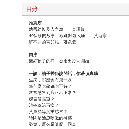
目錄
推薦序
幼吾幼以及人之幼 黃璟隆
44個診間故事，歡迎對號入座 黃瑽寧
解不開的育兒結 鄭凱云
自序
醫好孩子的病，從走出診間開始
一診：柚子醫師說的話，你著頂真聽
生病，都麼會有第一次
為什麼吃藥都吃不好？
常常感冒到底正不正常？
感冒管很寬？
消炎藥治百病？
黃鼻涕等於重感冒？
時間是治療咳嗽的神藥
發燒，原來是這麼一回事