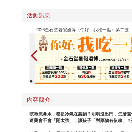
活動訊息
春光ｘ奇幻基地｜全書系展
內容簡介
咳嗽流鼻水，都是冷氣在惹禍？明明沒出門，怎麼還
這藥會不會「開太強」，讓孩子「對藥物有依賴」？