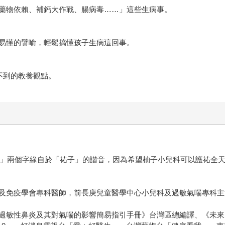
藥物依賴、補鈣大作戰、腸病毒……」這些生病事。
易懂的譬喻，輕鬆搞懂孩子生病這回事。
不到的教養觀點。
柚子」兩個字緣自於「祐子」的諧音，因為希望柚子小兒科可以護祐全
及免疫學會專科醫師，前長庚兒童醫學中心小兒科及過敏氣喘專科主
敏性鼻炎及其對氣喘的影響簡易指引手冊》台灣區總編譯、《未來Fa