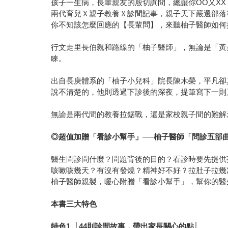
孩子一生病，長輩親友的殷切詢問，總讓你OO又X
兩代育兒Ｘ親子教養Ｘ診間記事，親子天下嚴選部落
你不知該怎麼回應的【長輩問】，來聽柚子醫師如何
行文走里長伯親和路線的「柚子醫師」，無論是「黃
睞。
出自長庚體系的「柚子小兒科」院長陳木榮，平凡卻
說不清楚的，他則透過下診後的深夜，提筆寫下一則
無論是兩代間的教養拉鋸戰，還是家校親子間的難解
◎
超值加贈「看診小幫手」
──
柚子醫師「問診五部
醫生問診問什麼？問題背後的目的？看診時要先提供
咳嗽咳幾天？有沒有發燒？精神好不好？拉肚子拉幾
柚子醫師親製，暖心附贈「看診小幫手」，幫你的醫
本書三大特色
特色
1 │44
則診間故事，帶出家長關心的點
│