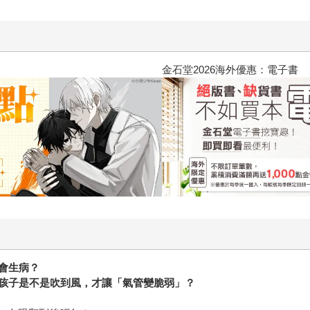
2026金石堂暑假漫博〈你好，我
會生病？
孩子是不是吹到風，才讓「氣管變脆弱」？