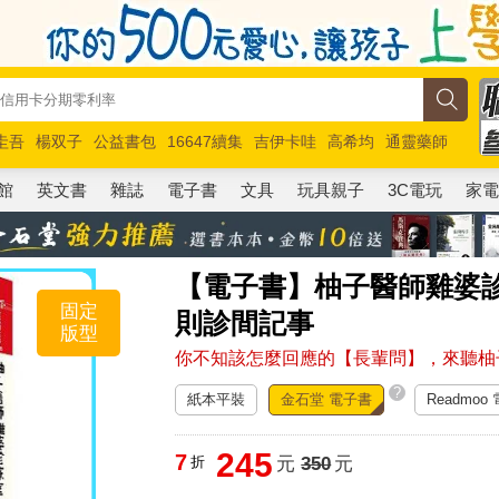
圭吾
楊双子
公益書包
16647續集
吉伊卡哇
高希均
通靈藥師
路邊攤新作
馬斯克
玩具總動員5
超慢跑
館
英文書
雜誌
電子書
文具
玩具親子
3C電玩
家
【電子書】柚子醫師雞婆診
固定
則診間記事
版型
你不知該怎麼回應的【長輩問】，來聽柚
?
紙本平裝
金石堂 電子書
Readmoo
245
7
折
元
350
元