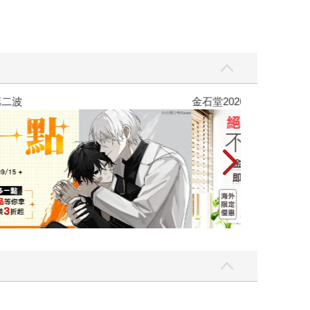
吃一點〉第二波
金石堂2026海