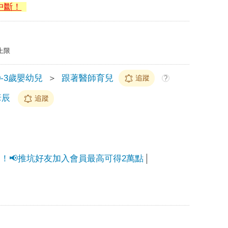
中斷！
上限
0-3歲嬰幼兒
＞
跟著醫師育兒
追蹤
?
彥辰
追蹤
能力！📢推坑好友加入會員最高可得2萬點