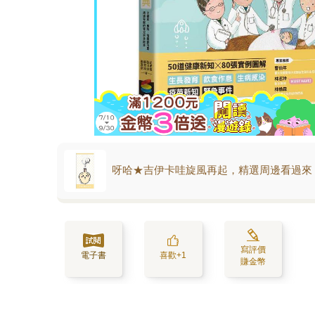
呀哈★吉伊卡哇旋風再起，精選周邊看過來
寫評價
電子書
喜歡+1
賺金幣