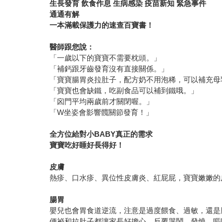
生長發育 飲食作息 生病感染 疫苗新知 緊急事件
通通有解
一本滿載保護力的速查百寶書！
醫師跟您說：
「一歲以下的寶寶不需要枕頭。」
「補鈣跟牙齒發育沒有直接關係。」
「寶寶腸胃炎拉肚子，配方奶不用泡稀，可以補充母
「寶寶也會缺鐵，吃副食品可以補到鐵哦。」
「囟門平均兩歲前才關閉喔。」
「W坐姿會影響髖關節發育！」
全方位給對小
BABY
真正的需求
寶寶吃好睡好長得好！
皮膚
熱疹、口水疹、異位性皮膚炎、紅屁屁，寶寶嫩嫩的
腸胃
嬰兒也會胃食道逆流，注意是過度餵食、過敏，還是
便祕和拉肚子都讓家長好擔心，反覆哭鬧、發燒、嘔