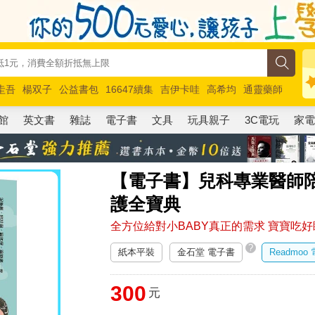
圭吾
楊双子
公益書包
16647續集
吉伊卡哇
高希均
通靈藥師
路邊攤新作
馬斯克
玩具總動員5
超慢跑
館
英文書
雜誌
電子書
文具
玩具親子
3C電玩
家
【電子書】兒科專業醫師陪
護全寶典
全方位給對小BABY真正的需求 寶寶吃
?
紙本平裝
金石堂 電子書
Readmoo
300
元