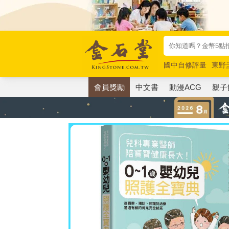
國中自修評量
東野
唯紅花綻放
奧德賽
會員獎勵
中文書
動漫ACG
親子