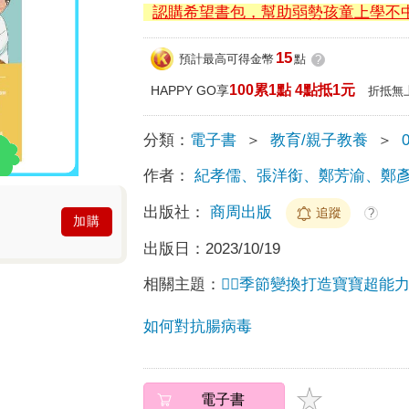
認購希望書包，幫助弱勢孩童上學不
15
預計最高可得金幣
點
?
100累1點 4點抵1元
HAPPY GO享
折抵無
分類：
電子書
＞
教育/親子教養
＞
作者：
紀孝儒、張洋銜、鄭芳渝、鄭
出版社：
商周出版
追蹤
?
加購
出版日：
2023/10/19
相關主題：
🐱‍🏍季節變換打造寶寶超
如何對抗腸病毒
電子書