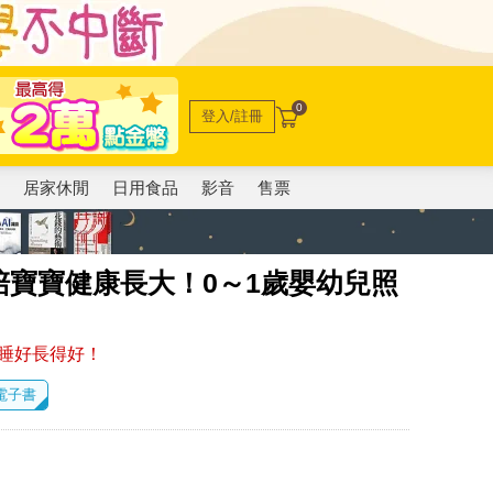
0
登入/註冊
電
居家休閒
日用食品
影音
售票
寶寶健康長大！0～1歲嬰幼兒照
好睡好長得好！
 電子書