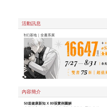
活動訊息
春光ｘ奇幻基地｜全書系展
內容簡介
50
道健康新知 X 80張實例圖解