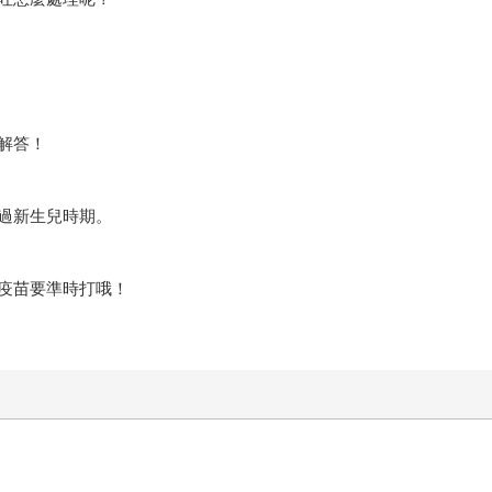
解答！
過新生兒時期。
疫苗要準時打哦！