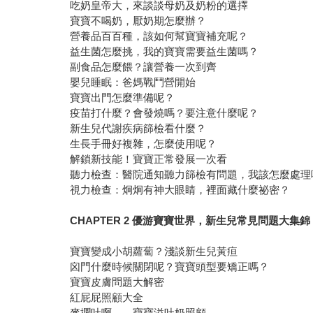
吃奶皇帝大，來談談母奶及奶粉的選擇
寶寶不喝奶，厭奶期怎麼辦？
營養品百百種，該如何幫寶寶補充呢？
益生菌怎麼挑，我的寶寶需要益生菌嗎？
副食品怎麼餵？讓營養一次到齊
嬰兒睡眠：爸媽戰鬥營開始
寶寶出門怎麼準備呢？
疫苗打什麼？會發燒嗎？要注意什麼呢？
新生兒代謝疾病篩檢看什麼？
生長手冊好複雜，怎麼使用呢？
解鎖新技能！寶寶正常發展一次看
聽力檢查：醫院通知聽力篩檢有問題，我該怎麼處理
視力檢查：炯炯有神大眼睛，裡面藏什麼祕密？
CHAPTER 2 優游寶寶世界，新生兒常見問題大集錦
寶寶變成小胡蘿蔔？淺談新生兒黃疸
囟門什麼時候關閉呢？寶寶頭型要矯正嗎？
寶寶皮膚問題大解密
紅屁屁照顧大全
麥擱吐啊⋯⋯寶寶溢吐奶照顧