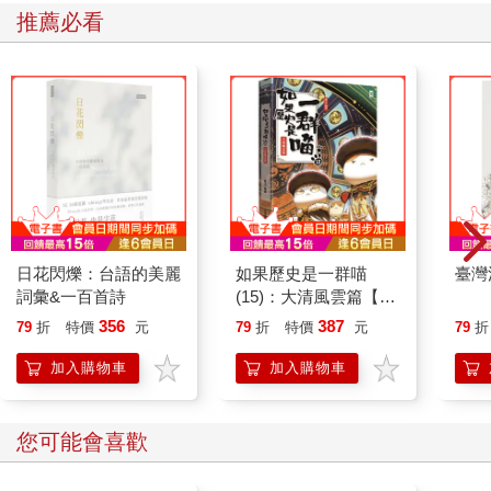
推薦必看
日花閃爍：台語的美麗
如果歷史是一群喵
臺灣
詞彙&一百首詩
(15)：大清風雲篇【萌
貓漫畫學歷史】
356
387
79
折
特價
元
79
折
特價
元
79
折
加入購物車
加入購物車
您可能會喜歡