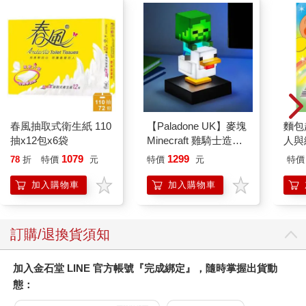
春風抽取式衛生紙 110
【Paladone UK】麥塊
麵包
抽x12包x6袋
Minecraft 雞騎士造型
人與
ICON小夜燈
平裝
1079
1299
78
折
特價
元
特價
元
特價
加入購物車
加入購物車
訂購/退換貨須知
加入金石堂 LINE 官方帳號『完成綁定』，隨時掌握出貨動
態：