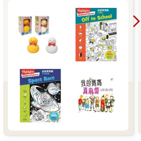
守約的接回孩子 好好的渡這個時期，爸爸媽媽和
孩子一起迎接成長的過程！真是太好了！ 🎉金石
堂開學季！爸媽好輕鬆教你一站購足！文具、書
包、書套參展品全面5折起！👉文具滿777送80
元電子禮券 👉全站商品滿1200回饋4%金幣