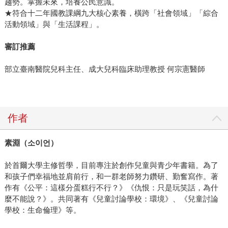
趨勢。掌握未來，培養公民意識。
★符合十二年國教課綱九大核心素養，橫跨「社會領域」「綜合
活動領域」與「生活課程」。
審訂推薦
部立臺南醫院兒科主任、成大兒科臨床助理教授 何宗憲醫師
作者
素淵（
소이언
）
於首爾大學主修哲學，目前專注於創作兒童與青少年書籍。為了
和孩子們幸福地並肩前行，和一群老師努力鑽研、勤奮寫作。著
作有《公平：這樣分蛋糕行不行？》《仇恨：只是玩笑話，為什
麼不能說？》。共同著有《兒童討論學校：環境》、《兒童討論
學校：生命倫理》等。