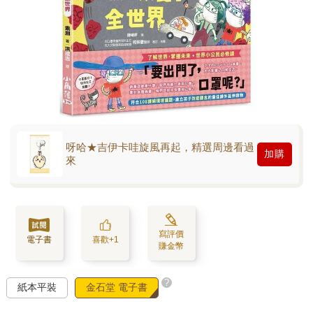
呀哈★吉伊卡哇旋風再起，精選周邊看過
加購
來
寫評價
電子書
喜歡+1
賺金幣
?
紙本平裝
金石堂 電子書