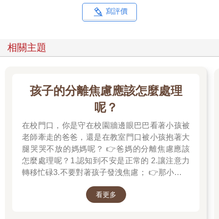
寫評價
相關主題
孩子的分離焦慮應該怎麼處理
呢？
在校門口，你是守在校園牆邊眼巴巴看著小孩被
老師牽走的爸爸，還是在教室門口被小孩抱著大
腿哭哭不放的媽媽呢？ 👉爸媽的分離焦慮應該
怎麼處理呢？1.認知到不安是正常的 2.讓注意力
轉移忙碌3.不要對著孩子發洩焦慮； 👉那小朋友
該如何適應過渡期呢？1.可給予適當的安撫玩具
看更多
也許是熟悉的玩偶增加安全感 2.與孩子分開時請
好好堅定道別不可哄騙,並保證會回到身邊3.準時