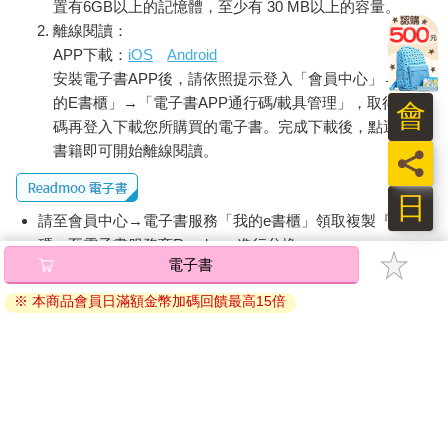
置有6GB以上的記憶體，至少有 30 MB以上的容量。
離線閱讀：
APP下載：
iOS
Android
安裝電子書APP後，請依照提示登入「會員中心」→「我
的E書櫃」→「電子書APP通行碼/載具管理」，取得通行
會
碼再登入下載您所購買的電子書。完成下載後，點選任一
書籍即可開始離線閱讀。
員
日
請至會員中心→電子書服務「我的e書櫃」領取複製『兌換
碼』至電子書服務商Readmoo進行兌換。
電子書
退換貨須知：
※ 本商品會員日滿額金幣加碼回饋最高15倍
因版權保護，您在金石堂所購買的電子書僅能以金石堂專屬
的閱讀軟體開啟閱讀，無法以其他閱讀器或直接下載檔案。
依據「消費者保護法」第19條及行政院消費者保護處公告之
「通訊交易解除權合理例外情事適用準則」，非以有形媒介
提供之數位內容或一經提供即為完成之線上服務，經消費者
事先同意始提供。（如：電子書、電子雜誌、下載版軟體、
虛擬商品…等），
不受「網購服務需提供七日鑑賞期」的限