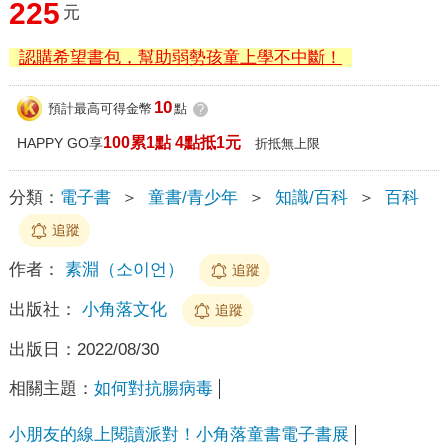
225
元
認購希望書包，幫助弱勢孩童上學不中斷！
10
預計最高可得金幣
點
?
100累1點 4點抵1元
HAPPY GO享
折抵無上限
分類：
電子書
＞
童書/青少年
＞
知識/百科
＞
百科
追蹤
作者：
素淵（소이언）
追蹤
出版社：
小角落文化
追蹤
出版日：
2022/08/30
相關主題：
如何對抗腸病毒
小朋友的線上閱讀派對！小角落童書電子書展