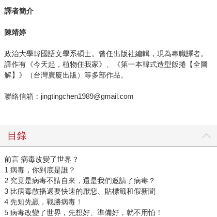
譯者簡介
陳靖婷
政治大學韓國語文學系碩士。曾任出版社編輯，現為專職譯者。
譯作有《今天起，植物住我家》、《第一本韓式造型飯捲【全圖
解】》（台灣廣廈出版）等多部作品。
聯絡信箱：jingtingchen1989@gmail.com
目錄
前言 病毒改變了世界？
1 病毒，你到底是誰？
2 究竟是病毒不請自來，還是我們邀請了病毒？
3 比病毒散播還要快速的厭惡、貼標籤和假新聞
4 先知先贏，戰勝病毒！
5 病毒改變了世界，先想好、準備好，就不用怕！