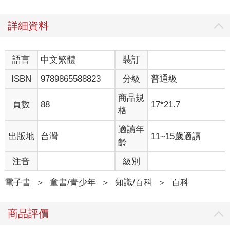
詳細資料
語言
中文繁體
裝訂
ISBN
9789865588823
分級
普通級
商品規
頁數
88
17*21.7
格
適讀年
出版地
台灣
11~15歲適讀
齡
注音
級別
電子書
＞
童書/青少年
＞
知識/百科
＞
百科
商品評價