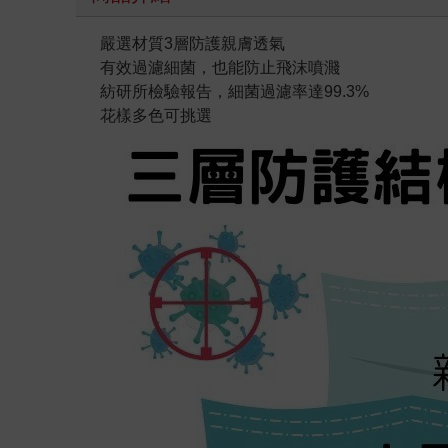
嚴選材質3層防護
親膚透氣
有效過濾細菌，也能防止飛沫噴濺
紡研所檢驗報告，細菌過濾率達99.3%
花樣多色可挑選