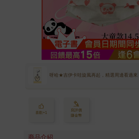
呀哈★吉伊卡哇旋風再起，精選周邊看過來
寫評價
喜歡+1
賺金幣
商品介紹