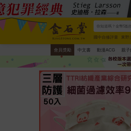
國中自修評量
東野
唯紅花綻放
奧德賽
會員獎勵
中文書
動漫ACG
親子