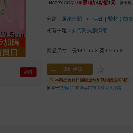
100累1點 4點抵1元
HAPPY GO享
折抵無
分類：
居家休閒
＞
保健｜醫材｜防
相關主題：
如何對抗腸病毒
商品尺寸：
長14.5cm X 寬9.5cm X
貨到通知
加購
※ 本商品會員日滿額金幣加碼回饋最高8倍
搶購一空
預訂門市商品
門市庫存
大量採購