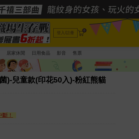
0
登入/註冊
電
居家休閒
日用食品
影音
售票
滅菌)-兒童款(印花50入)-粉紅熊貓
中斷！