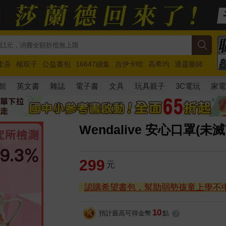
圭吾
楊双子
公益書包
16647續集
吉伊卡哇
高希均
通靈藥師
路邊攤新作
馬斯克
玩具總動員5
超慢跑
館
英文書
雜誌
電子書
文具
玩具親子
3C電玩
家
Wendalive 安心口罩(未
299
元
認購希望書包，幫助弱勢孩童上學不
10
預計最高可得金幣
點
?