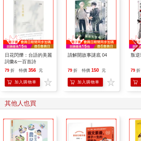
日花閃爍：台語的美麗
請解開故事謎底 04
叛逆
詞彙&一百首詩
356
150
79
折
特價
元
79
折
特價
元
79
折
加入購物車
加入購物車
其他人也買