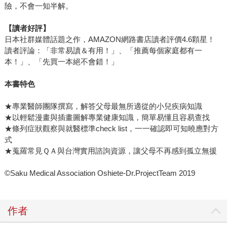
險，不會一知半解。
【讀者好評】
日本社群媒體話題之作，AMAZON網路書店讀者評價4.6顆星！
讀者評論：「非常易讀＆有用！」、「推薦每個家庭都有一
本！」、「先買一本絕不會錯！」
本書特色
★專業醫師團隊撰寫，解答父母最無所適從的小兒疾病知識
★以輕鬆漫畫與插畫圖解專業健康知識，簡單易懂且容易查找
★條列症狀觀察與就醫標準check list，一一確認即可知曉應對方
式
★蒐羅常見ＱＡ與台灣實用諮詢資源，讓父母不再感到孤立無援
©Saku Medical Association Oshiete-Dr.ProjectTeam 2019
作者