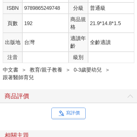
ISBN
9789865249748
分級
普通級
商品規
頁數
192
21.9*14.8*1.5
格
適讀年
出版地
台灣
全齡適讀
齡
注音
級別
中文書
＞
教育/親子教養
＞
0-3歲嬰幼兒
＞
跟著醫師育兒
商品評價
寫評價
相關主題