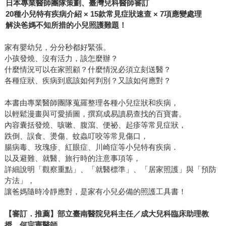
日本專業醫師團隊策劃、臺灣兒科醫師審訂
20
種小兒特有疾病介紹 × 15款常見症狀速查 × 7項應變處理
解決爸媽不知所措的小兒照護難題！
家有嬰幼兒，分分秒都好緊張。
小孩發燒、沒有活力，該怎麼辦？
什麼情況可以在家照顧？什麼情況必須立刻送醫？
各種症狀、疾病到底該如何判別？又該如何應對？
本書由專業醫師團隊蒐羅整理各種小兒症狀和疾病，
以輕鬆漫畫與可愛插圖，撰寫成易讀易查找的百寶書。
內容囊括發燒、咳嗽、腹瀉、便祕、起疹等常見症狀，
跌倒、誤食、燙傷、蚊蟲叮咬等常見傷口，
腸病毒、玫瑰疹、紅眼症、川崎症等小兒特有疾病．
以及避難、就醫、旅行時的注意事項等，
詳細說明「觀察重點」、「就醫標準」、「居家照護」與「預防
方法」，
讓爸媽隨時冷靜應對，是家有小兒必備的照護工具書！
【審訂．推薦】部立臺南醫院兒科主任／成大兒科臨床助理教
授 何宗憲醫師