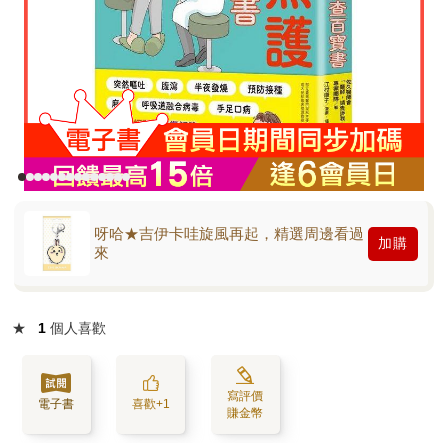
呀哈★吉伊卡哇旋風再起，精選周邊看過
加購
來
★
1
個人喜歡
寫評價
電子書
喜歡+1
賺金幣