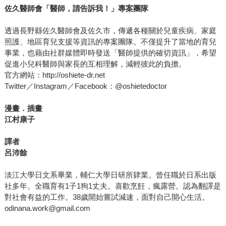
佐久醫師會「醫師，請告訴我！」專案團隊
透過長野縣佐久醫師會及佐久市，傳遞各種關於兒童疾病、家庭
照護、地區育兒支援等資訊的專案團隊。不僅提升了當地的育兒
事業，也藉由社群媒體即時發送「醫師提供的確切資訊」，希望
促進小兒科醫師與家長的互相理解，減輕彼此的負擔。
官方網站：http://oshiete-dr.net
Twitter／Instagram／Facebook：@oshietedoctor
漫畫．插畫
江村康子
譯者
呂沛餘
淡江大學日文系畢業，輔仁大學日研所肄業。曾任職於日系出版
社多年。全職育有1子1狗1丈夫。喜歡烹飪，瘋露營。認為翻譯是
對社會有益的工作。38歲開始嘗試減速，面對自己開心生活。
odinana.work@gmail.com