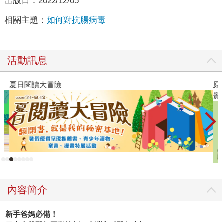
出版日：
2022/12/05
相關主題：
如何對抗腸病毒
活動訊息
夏日閱讀大冒險
原
覺
內容簡介
新手爸媽必備！