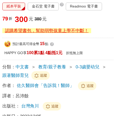
?
紙本平裝
金石堂 電子書
Readmoo 電子書
300
79
折
元
380
元
認購希望書包，幫助弱勢孩童上學不中斷！
15
預計最高可得金幣
點
?
100累1點 4點抵1元
HAPPY GO享
折抵無上限
分類：
中文書
＞
教育/親子教養
＞
0-3歲嬰幼兒
＞
跟著醫師育兒
追蹤
作者：
佐久醫師會「告訴我！醫師」
追蹤
譯者：
呂沛餘
出版社：
台灣角川
追蹤