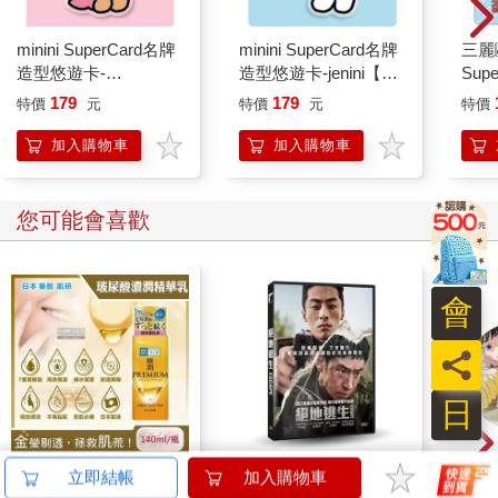
minini SuperCard名牌
minini SuperCard名牌
三麗
造型悠遊卡-
造型悠遊卡-jenini【受
Sup
chonini【受託代銷】
託代銷】
大耳
179
179
特價
元
特價
元
特價
加入購物車
加入購物車
您可能會喜歡
會
員
日
日本ROHTO樂敦-
絕地逃生 DVD
驀然
立即結帳
加入購物車