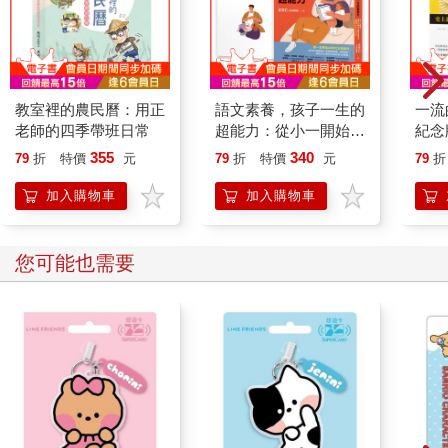
教室裡的農民曆：用正
語文素養，孩子一生的
一流
老師的四季帶班日常
超能力：從小一開始，
紀念
練就AI時代必備的競爭
服力
355
340
79
折
特價
元
79
折
特價
元
79
折
力（隨書附家長引導手
冊）
加入購物車
加入購物車
您可能也需要