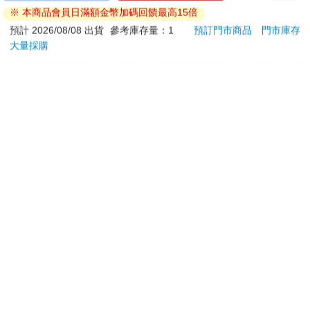
HADALABO肌研極潤
※ 本商品會員日滿額金幣加碼回饋最高15倍
金緻7重玻尿酸高效保
976
399
65
折
特價
元
特價
元
特價
濕潤澤特濃精華乳液
預計 2026/08/08 出貨
參考庫存量：1
預訂門市商品
門市庫存
140ml/金瓶(Premium
大量採購
加入購物車
加入購物車
臉部肌膚護理乳霜,素
顏保養乾肌水凝乳)
訂購/退換貨須知
加入金石堂 LINE 官方帳號『完成綁定』，隨時掌握出貨動
態：
提醒您！！
金石堂及銀行均不會請您操作ATM! 如接獲電話要求您前往
ATM提款機，請不要聽從指示，以免受騙上當！
退換貨須知：