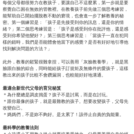
每個父母都很努力在教孩子，要讓自己不這麼累，第一步就是要
察覺自己困在無效的管教裡。在教養孩子前先做三個思考練習，
能幫助自己開始擺脫教不動的窘境，也會進一步了解教養的秘
密。第一個練習是：「孩子是先接受到你的訊息，還是你的情
緒？」第二個思考練習是：「孩子是感受到你在批評他，還是感
受到你希望他變好？」第三個思考練習是：「當孩子一直在犯同
樣的錯時，我們是否能體會他當下的感覺？是否有好好地引導他
找到解決問題的方法？」
此外，教養的鬆緊很難拿捏，可以善用「灰臉教養學」，就是黑
臉跟白臉的綜合，同時能給孩子訂規矩及無條件的愛孩子，這樣
教出來的孩子比較不會鑽漏洞，也較能好好地溝通。
最適合新世代父母的育兒秘笈
＊為什麼總是調皮搗蛋？孩子不是討罵，而是在討玩。
＊跟你最像的孩子，就是最難教的孩子。想要改變孩子，父母先
改變自己。
＊媽媽們，不是妳不夠好。是太累了！該停止自責的負能量。
最科學的教養法則