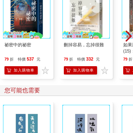
祕密中的祕密
刪掉容易，忘掉很難
如果
(1
貓漫
537
332
79
折
特價
元
79
折
特價
元
79
折
加入購物車
加入購物車
您可能也需要