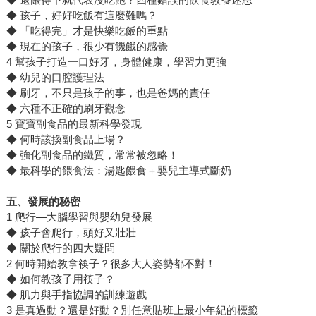
◆ 孩子，好好吃飯有這麼難嗎？
◆ 「吃得完」才是快樂吃飯的重點
◆ 現在的孩子，很少有饑餓的感覺
4 幫孩子打造一口好牙，身體健康，學習力更強
◆ 幼兒的口腔護理法
◆ 刷牙，不只是孩子的事，也是爸媽的責任
◆ 六種不正確的刷牙觀念
5 寶寶副食品的最新科學發現
◆ 何時該換副食品上場？
◆ 強化副食品的鐵質，常常被忽略！
◆ 最科學的餵食法：湯匙餵食＋嬰兒主導式斷奶
五、發展的秘密
1 爬行—大腦學習與嬰幼兒發展
◆ 孩子會爬行，頭好又壯壯
◆ 關於爬行的四大疑問
2 何時開始教拿筷子？很多大人姿勢都不對！
◆ 如何教孩子用筷子？
◆ 肌力與手指協調的訓練遊戲
3 是真過動？還是好動？別任意貼班上最小年紀的標籤