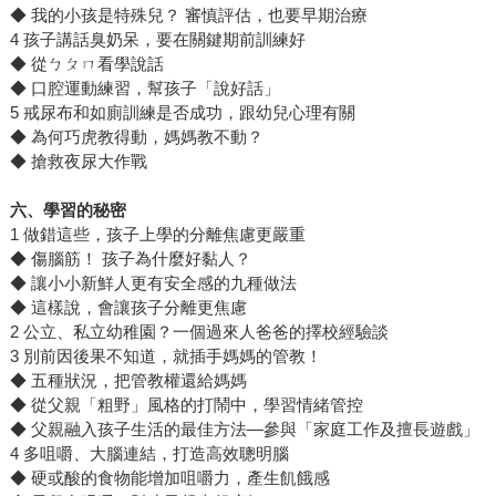
◆ 我的小孩是特殊兒？ 審慎評估，也要早期治療
4 孩子講話臭奶呆，要在關鍵期前訓練好
◆ 從ㄅㄆㄇ看學說話
◆ 口腔運動練習，幫孩子「說好話」
5 戒尿布和如廁訓練是否成功，跟幼兒心理有關
◆ 為何巧虎教得動，媽媽教不動？
◆ 搶救夜尿大作戰
六、學習的秘密
1 做錯這些，孩子上學的分離焦慮更嚴重
◆ 傷腦筋！ 孩子為什麼好黏人？
◆ 讓小小新鮮人更有安全感的九種做法
◆ 這樣說，會讓孩子分離更焦慮
2 公立、私立幼稚園？一個過來人爸爸的擇校經驗談
3 別前因後果不知道，就插手媽媽的管教！
◆ 五種狀況，把管教權還給媽媽
◆ 從父親「粗野」風格的打鬧中，學習情緒管控
◆ 父親融入孩子生活的最佳方法—參與「家庭工作及擅長遊戲」
4 多咀嚼、大腦連結，打造高效聰明腦
◆ 硬或酸的食物能增加咀嚼力，產生飢餓感