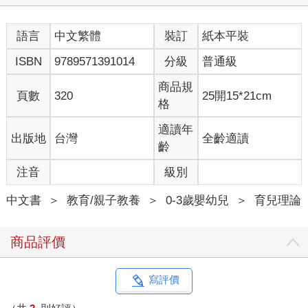
語言
中文繁體
裝訂
紙本平裝
ISBN
9789571391014
分級
普通級
商品規
頁數
320
25開15*21cm
格
適讀年
出版地
台灣
全齡適讀
齡
注音
級別
中文書
＞
教育/親子教養
＞
0-3歲嬰幼兒
＞
育兒理論
商品評價
寫評價