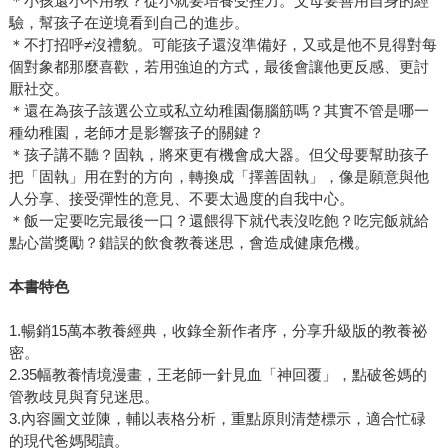
＊小孩還小不用教？從小就要培養受挫力。父母要善用自身的經
驗，幫孩子在逆境看到自己的進步。
＊不打招呼≠沒禮貌。可能孩子還沒準備好，又或是他不見得對每
個對象都那麼喜歡，若用強迫的方式，最後會讓他更反感、更討
厭社交。
＊還在為孩子該選公立或私立幼稚園傷腦筋嗎？其實不管是哪一
種幼稚園，老師才是影響孩子的關鍵？
＊孩子講不聽？固執，將來更有機會成大器。但父母要幫助孩子
把「固執」用在對的方向，轉換成「擇善固執」，像是願意與他
人分享、接受彈性的意見、不要太過度的自我中心。
＊飯一定要吃完最後一口？還餵得下就代表沒吃飽？吃完飯就給
點心當獎勵？錯誤的飲食教養迷思，會造成健康危機。
本書特色
1.暢銷15萬本教養經典，收錄全新作者序，分享升級版的教養祕
密。
2.35幅教養情境漫畫，王老師一針見血「神回覆」，點破爸媽的
管教歧見與育兒迷思。
3.內容圖文並陳，輔以表格分析，重點原則清楚標示，適合忙碌
的現代爸媽閱讀。