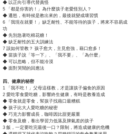
◆ 以正向引導代替責怪
5 「都是你害的！」為什麼孩子老愛怪別人？
◆ 遷怒，有時候是教出來的，最後就變成壞習慣
6 「我現在就要！」缺乏耐性、不能等待的孩子，將來不容易成
功
◆ 先別急著吃棉花糖！
◆ 缺乏耐性的五大訓練法
7 該如何管教？ 孩子愈大，主見愈強，藉口愈多！
◆ 當孩子說「等一下」、「我不要」、「為什麼」
◆ 可以忽略，但不能冷漠
◆ 面對哭鬧的回應法
四、健康的秘密
1 「我不吃！」父母這樣教，才是讓孩子偏食的原因
2 愛吃零食愛吃糖，影響終生健康，有時是教養造成
◆ 零食就是零食，幫孩子找藉口最糟糕
◆ 孩子比大人愛吃糖的秘密
◆ 巧克力影響成長，咖啡因比甜更嚴重
◆ 零食及糖，養出學習力低落及脾氣差的孩子
3 飯，一定要吃完最後一口？限制，將造成健康的危機
◆ 還餵得下就代表沒吃飽？四種錯誤的飲食教養迷思