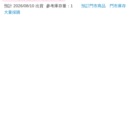
退換貨須知：
預計 2026/08/10 出貨
參考庫存量：1
預訂門市商品
門市庫存
大量採購
**提醒您，鑑賞期不等於試用期，退回商品須為全新狀態**
依據「消費者保護法」第19條及行政院消費者保護處公告之
「通訊交易解除權合理例外情事適用準則」，以下商品購買
後，除商品本身有瑕疵外，將不提供7天的猶豫期：
易於腐敗、保存期限較短或解約時即將逾期。（如：生
鮮食品）
依消費者要求所為之客製化給付。（客製化商品）
報紙、期刊或雜誌。（含MOOK、外文雜誌）
經消費者拆封之影音商品或電腦軟體。
非以有形媒介提供之數位內容或一經提供即為完成之線
上服務，經消費者事先同意始提供。（如：電子書、電
子雜誌、下載版軟體、虛擬商品…等）
已拆封之個人衛生用品。（如：內衣褲、刮鬍刀、除毛
刀…等）
若非上列種類商品，均享有到貨7天的猶豫期（含例假
日）。
辦理退換貨時，商品（組合商品恕無法接受單獨退貨）必須