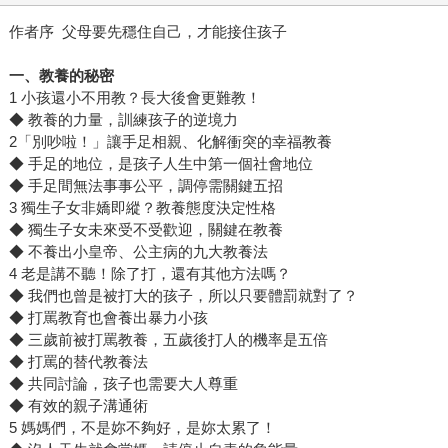
作者序 父母要先穩住自己，才能接住孩子
一、教養的秘密
1 小孩還小不用教？長大後會更難教！
◆ 教養的力量，訓練孩子的逆境力
2「別吵啦！」讓手足相親、化解衝突的幸福教養
◆ 手足的地位，是孩子人生中第一個社會地位
◆ 手足間無法事事公平，調停需關鍵五招
3 獨生子女非嬌即縱？教養態度決定性格
◆ 獨生子女未來受不受歡迎，關鍵在教養
◆ 不養出小皇帝、公主病的九大教養法
4 老是講不聽！除了打，還有其他方法嗎？
◆ 我們也曾是被打大的孩子，所以只要體罰就對了？
◆ 打罵教育也會養出暴力小孩
◆ 三歲前被打罵教養，五歲後打人的機率是五倍
◆ 打罵的替代教養法
◆ 共同討論，孩子也需要大人尊重
◆ 有效的親子溝通術
5 媽媽們，不是妳不夠好，是妳太累了！