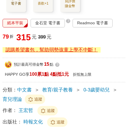
寫評價
電子書
喜歡+1
賺金幣
?
紙本平裝
金石堂 電子書
Readmoo 電子書
315
79
折
元
399
元
認購希望書包，幫助弱勢孩童上學不中斷！
15
預計最高可得金幣
點
?
100累1點 4點抵1元
HAPPY GO享
折抵無上限
分類：
中文書
＞
教育/親子教養
＞
0-3歲嬰幼兒
＞
育兒理論
追蹤
作者：
王宏哲
追蹤
出版社：
時報文化
追蹤