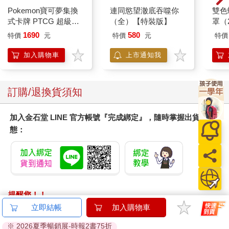
Pokemon寶可夢集換
連同慾望澈底吞噬你
雙色
式卡牌 PTCG 超級進
（全）【特裝版】
罩（
化 擴充包 綠寶石風暴
1690
580
特價
元
特價
元
特價
（+隨機彈3包）
加入購物車
上市通知我
訂購/退換貨須知
加入金石堂 LINE 官方帳號『完成綁定』，隨時掌握出貨動
態：
提醒您！！
金石堂及銀行均不會請您操作ATM! 如接獲電話要求您前往
立即結帳
加入購物車
ATM提款機，請不要聽從指示，以免受騙上當！
※ 2026夏季暢銷展-時報2書75折