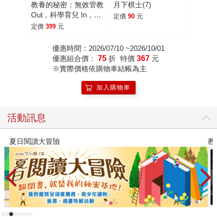
教養的秘密：無效管教
月下棋士(7)
Out，科學育兒 In，兒
定價
90
元
童發展專家王宏哲的新
定價
399
元
世代教養術(全新作者
序15萬冊暢銷版)
優惠時間：2026/07/10 ~2026/10/01
優惠組合價：
75
折
特價
367
元
※實際價格依購物車結帳為主
加入購物車
活動訊息
夏日閱讀大冒險
教