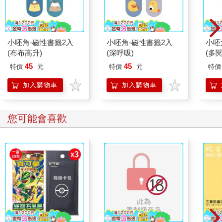
小呸角-磁性書籤2入
小呸角-磁性書籤2入
小呸
(布布高升)
(深呼吸)
(多閱
45
45
特價
元
特價
元
特價
加入購物車
加入購物車
您可能會喜歡