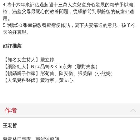
4.將十六年來評估過超過十三萬人次兒童身心發展的精華予以濃
縮，涵蓋父母最關心的教養問題，從學齡前到學齡後的孩童都適
用。
5.附贈5０張幸福教養療癒便條貼，寫下夫妻溝通的意見、孩子今
天的好表現。
好評推薦
【知名女主持人】嚴立婷
【網路紅人】Nico品筠＆Kim京燁（那對夫妻）
【暢銷親子作家】彭菊仙、陳安儀、張美蘭（小熊媽）
【人氣兒科醫師】黃瑽寧、黃立心
作者
王宏哲
兒童發展專家、職能治療師。