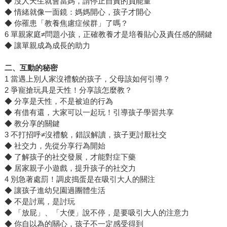
◆ 沒人天生就會當媽，請停止自責的負能量
◆ 情緒就像一面鏡：媽媽開心，孩子才開心
◆ 你罹患「教養焦慮症候群」了嗎？
6 單親家庭≠問題小孩，正確教養才是培養貼心及責任感的關鍵
◆ 讓單親成為成長的助力
二、互動的秘密
1 當遇上別人家沒禮貌的孩子，父母該如何引導？
2 爭寵搶玩具是天性！分享該怎麼教？
◆ 分享是天性，不是被迫的行為
◆ 有借有還，大家可以一起玩！引導孩子學習共享
◆ 教分享的關鍵
3 不打招呼≠沒禮貌，錯誤解讀，孩子更討厭社交
◆ 社交力，先從分享行為開始
◆ 了解孩子的社交發展，才能對症下藥
◆ 居家親子小遊戲，提升孩子的社交力
4 別急著處罰！調皮搗蛋是在吸引大人的關注
◆ 讓孩子進幼兒園過團體生活
◆ 不是討罵，是討玩
◆ 「放屁」、「大便」說不停，是要吸引大人的注意力
◆ 你自以為的關心，孩子不一定感受得到