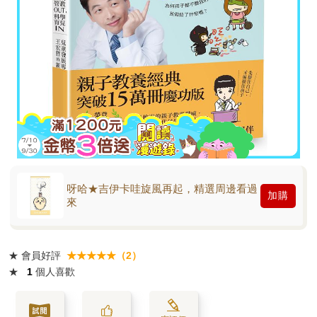
呀哈★吉伊卡哇旋風再起，精選周邊看過
加購
來
★
會員好評
★★★★★（2）
★
1
個人喜歡