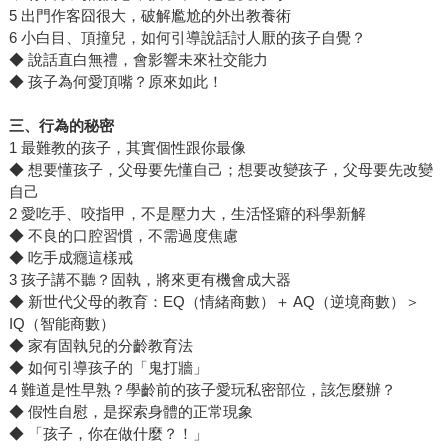
5 出門作客囧很大，破解尷尬的外出教養術
6 小白目、頂撞兒，如何引導說話討人厭的孩子自覺？
◆ 說話直白無禮，會影響未來社交能力
◆ 孩子為何愛頂嘴？原來如此！
三、行為的秘密
1 最難教的孩子，其實個性跟你最像
◆ 想要懂孩子，父母要先懂自己；想要改變孩子，父母要先改變
自己
2 愛吃手、咬指甲，不是壓力大，生活怪癖的科學新解
◆ 不良的口腔習慣，不需過度焦慮
◆ 吃手成癮這樣戒
3 孩子講不聽？固執，將來更有機會成大器
◆ 新世代父母的教育：EQ（情緒商數）＋ AQ（逆境商數）＞
IQ（智能商數）
◆ 家有固執兒的分齡教育法
◆ 如何引導孩子的「鬼打牆」
4 難道是性早熟？學齡前的孩子愛玩私密部位，該怎麼辦？
◆ 假性自慰，是探索身體的正常現象
◆ 「孩子，你在做什麼？！」