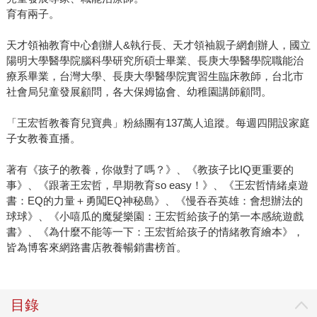
育有兩子。
天才領袖教育中心創辦人&執行長、天才領袖親子網創辦人，國立
陽明大學醫學院腦科學研究所碩士畢業、長庚大學醫學院職能治
療系畢業，台灣大學、長庚大學醫學院實習生臨床教師，台北市
社會局兒童發展顧問，各大保姆協會、幼稚園講師顧問。
「王宏哲教養育兒寶典」粉絲團有137萬人追蹤。每週四開設家庭
子女教養直播。
著有《孩子的教養，你做對了嗎？》、《教孩子比IQ更重要的
事》、《跟著王宏哲，早期教育so easy！》、《王宏哲情緒桌遊
書：EQ的力量＋勇闖EQ神秘島》、《慢吞吞英雄：會想辦法的
球球》、《小嘻瓜的魔髮樂園：王宏哲給孩子的第一本感統遊戲
書》、《為什麼不能等一下：王宏哲給孩子的情緒教育繪本》，
皆為博客來網路書店教養暢銷書榜首。
目錄