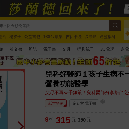
圭吾
楊双子
公益書包
16647續集
吉伊卡哇
高希均
通靈藥師
路邊攤新作
馬斯克
玩具總動員5
超慢跑
館
英文書
雜誌
電子書
文具
玩具親子
3C電玩
家
兒科好醫師１孩子生病不
營養功能醫學
父母不再束手無策！兒科醫師分享陪伴之
?
紙本平裝
金石堂 電子書
315
9
折
元
350
元