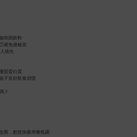
咖啡因飲料
⑦避免過敏原
個人衛生
優質蛋白質
孩子良好飲食習慣
良嗎？
改善，創造快樂用餐氛圍