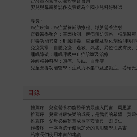
台灣基因營養功能醫學會會員
嬰兒與母親雜誌多次票選為全國小兒科好醫師
專長 :
癌症疾病：癌症營養輔助療程、靜脈營養注射
營養醫學整合：基因檢測、疾病預防策略、精準醫療
排毒功能異常：肝臟排毒、重金屬及塑化劑檢測與排
免疫異常：自體免疫、過敏、氣喘、異位性皮膚炎、
睡眠障礙：睡眠呼吸中止症診斷及治療
神經精神科學：頭痛、失眠、自閉症
兒童營養功能醫學：注意力不集中及過動症、妥瑞氏
目錄
推薦序 兒童營養功能醫學的最佳入門書 周思源
推薦序 兒童健康快樂的成長，是我們的希望 黃碧
推薦序 父母必備孩童成長平安寶典 劉博仁
作者序 一本為孩子健康加分的實用醫學工具書
給家長們使用本書的建議