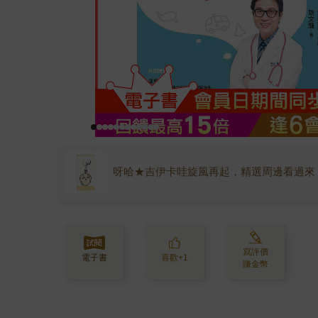
呀哈★吉伊卡哇旋風再起，精選周邊看過來
寫評價
電子書
喜歡+1
賺金幣