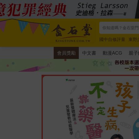
國中自修評量
東野
唯紅花綻放
奧德賽
會員獎勵
中文書
動漫ACG
親子