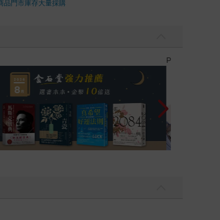
商品
門市庫存
大量採購
PUGO噗果聰