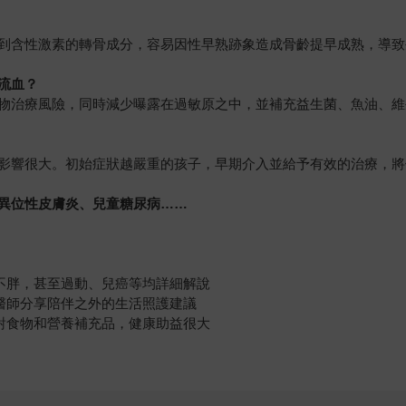
到含性激素的轉骨成分，容易因性早熟跡象造成骨齡提早成熟，導致
流血？
物治療風險，同時減少曝露在過敏原之中，並補充益生菌、魚油、維
影響很大。初始症狀越嚴重的孩子，早期介入並給予有效的治療，將
異位性皮膚炎、兒童糖尿病……
吃不胖，甚至過動、兒癌等均詳細解說
醫師分享陪伴之外的生活照護建議
吃對食物和營養補充品，健康助益很大