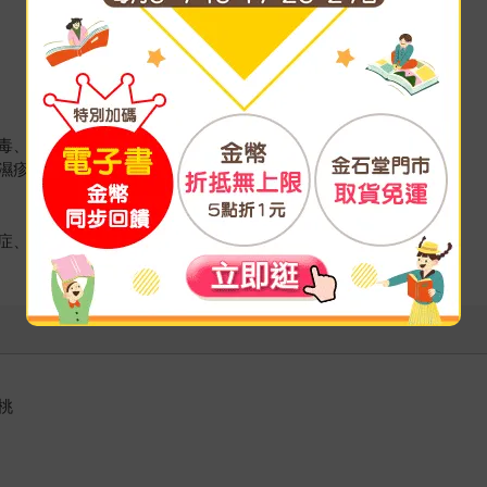
毒、
濕疹、免疫力失調、急慢性過敏原檢測
症、體重過輕過重、癲癇、身高不足
桃