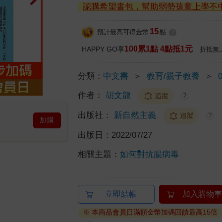
認購希望書包，幫助弱勢孩童上學不
15
預計最高可得金幣
點
?
100累1點 4點抵1元
HAPPY GO享
折抵無
分類：
中文書
＞
教育/親子教養
＞
作者：
胡文龍
追蹤
?
出版社：
新自然主義
追蹤
?
加購
出版日：
2022/07/27
相關主題：
如何對抗腸病毒
立即結帳
加入購物車
※ 本商品會員日滿額金幣加碼回饋最高15倍