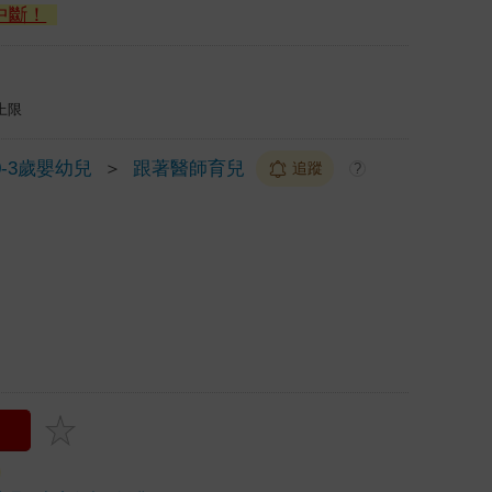
中斷！
上限
0-3歲嬰幼兒
＞
跟著醫師育兒
追蹤
?