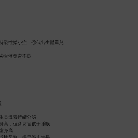
特發性矮小症 ④低出生體重兒
④骨骼發育不良
道
生長激素持續分泌
身高，但會坊害孩子睡眠
童身高
成性早熟、提早停止生長