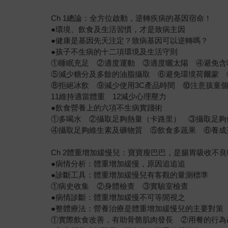
Ch 1總論：全方位啟動，逆轉疾病的基因宿命！
●環境、飲食及生活習慣，才是致病主因
●健康是基因先天注定？致病基因可以逆轉嗎？
●孩子不生病的十二項環境及生活守則
①睡眠充足 ②適度運動 ③適度曬太陽 ④避免含
⑤減少糖分及多餘的油脂攝取 ⑥避免環境荷爾蒙 
⑧拒絕冰飲 ⑨減少使用3C產品時間 ⑩注意孩童
11維持適當體重 12減少心理壓力
●飲食營養上的六項不生病實踐術
①多喝水 ②攝取足夠熱量（卡路里） ③攝取足夠
④攝取足夠維生素及礦物質 ⑤飲食多蔬果 ⑥養成
Ch 2體重增加緩慢兒：寶寶瘦巴巴，是腸胃吸收不
●病情分析：體重增加緩慢，原因追追追
●診斷工具：體重增加緩慢兒有客觀的量測標準
①病史收集 ②身體檢查 ③實驗室檢查
●病情診斷：體重增加緩慢不可等閒視之
●整體療法：營養治療是體重增加緩慢兒的主要對策
①實際飲食改善，有助骨骼肌肉發長 ②用餐的行為