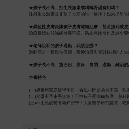
★
孩子長不高，打生長激素或喝轉骨湯有用嗎？
注射生長激素並非孩子長高的唯一選擇！如果提早吃
★異位性皮膚炎讓孩子皮膚乾粗紅癢，甚至抓到破皮
治療目標在於減緩發癢不適、防止急性發作及減少藥
★
老師說我的孩子過動，我該怎辦？
過動症是一種慢性疾病，積極治療與否對往後的人生
★
孩子長不高、瘦巴巴、尿床、自閉、過動，難治的
本書特色
(一)超實用家庭醫學手冊！看似小問題的長不高、
(二)父母不再束手無策！不捨孩子受病痛折磨，兒科
(三)不用藥的營養新知醫學！大量醫學研究證實，