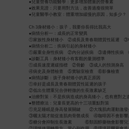
●兒童營養功能醫學：更多增加體重的營養素
●效果見證：只要用對方法，改善過瘦很簡單
●兒童醫學小教室：體重增加緩慢的原因，知多少？
Ch 3身材矮小：孩子，我要你長得比我高大
●病情分析一：成長的正常變異
①家族性身材矮小 ②成長及青春期體質性延遲 ③
●病情分析二：疾病引起的身材矮小
①嚴重全身性疾病 ②內分泌疾病 ③遺傳性疾病 
●診斷工具：身材矮小有客觀的量測標準
①成長速度遲緩指標 ②骨齡 ③成人的預測身高
④病史及身體檢查 ⑤實驗室檢查 ⑥影像檢查
●病情診斷：孩子身材矮小的真正原因
①幸好是成長及青春期體質性延遲的孩子
②低出生體重兒合併輕微的生長激素缺乏
●治療對策：不是疾病造成的身高矮小，也有應對之
●整體療法：兒童長更高的十三項重點對策
①充足睡眠是身高發展關鍵 ②大塊肌肉運動激發
③曬太陽才能促進肌肉骨骼成長 ④咖啡因不會影響
⑤糖分會抑制生長激素 ⑥類固醇藥物會影響兒
⑦謹慎使用轉骨方，當心副作用 ⑧環境荷爾蒙會造