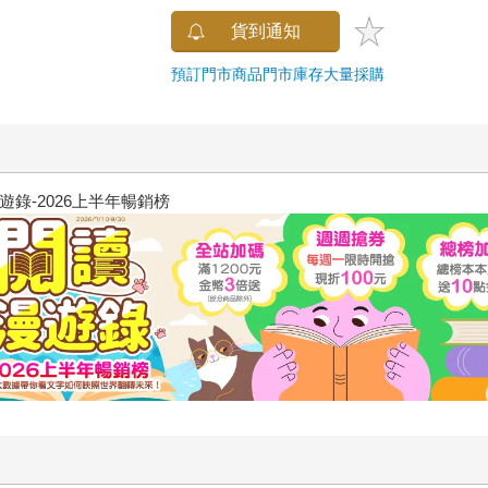
貨到通知
預訂門市商品
門市庫存
大量採購
飢餓遊戲前傳贈早優券