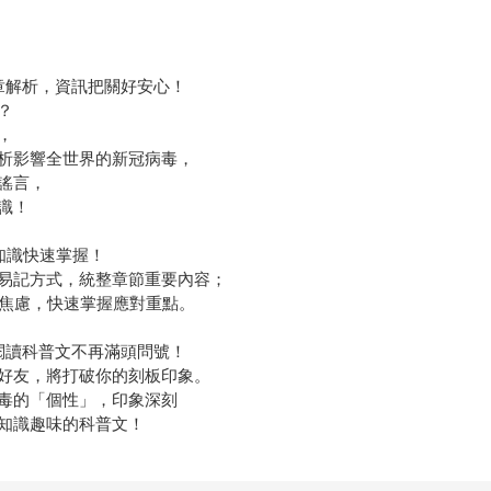
章解析，資訊把關好安心！
？
，
析影響全世界的新冠病毒，
謠言，
識！
知識快速掌握！
易記方式，統整章節重要內容；
解焦慮，快速掌握應對重點。
閱讀科普文不再滿頭問號！
好友，將打破你的刻板印象。
毒的「個性」，印象深刻
知識趣味的科普文！