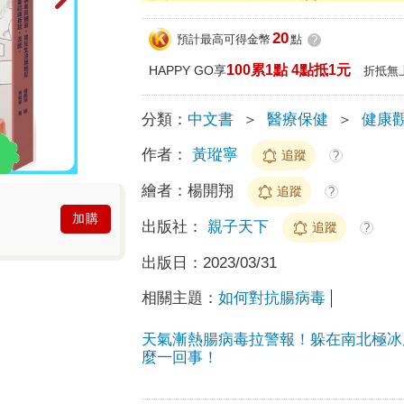
20
預計最高可得金幣
點
?
100累1點 4點抵1元
HAPPY GO享
折抵無
分類：
中文書
＞
醫療保健
＞
健康
作者：
黃瑽寧
追蹤
?
繪者：
楊開翔
追蹤
?
加購
出版社：
親子天下
追蹤
?
出版日：
2023/03/31
相關主題：
如何對抗腸病毒
天氣漸熱腸病毒拉警報！躲在南北極冰
麼一回事！