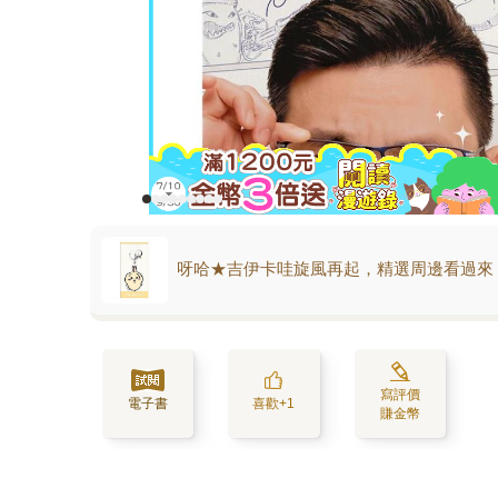
呀哈★吉伊卡哇旋風再起，精選周邊看過來
寫評價
電子書
喜歡+1
賺金幣