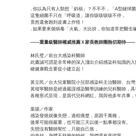
․你以為只有人類想「斜槓」？不不不，「A型鏈球
這隻細菌不只在「呼吸道」讓你咳咳咳咳不停，
竟然還會跑到皮膚上作怪！
․如果要來個病毒「火氣」大比拚，你知道常把醫生
——重量級醫師權威推薦Ｘ家長教師圈熱切期待——
林氏璧／前台大感染科醫師
此書誠可謂是非常棒的深入淺出介紹感染科知識的入
確健康觀念要從小建立起！
黃立民／台大兒童醫院小兒部感染科主治醫師、台灣
黃瑽寧醫師是經過嚴謹感染醫學訓練的兒科醫師，具
各種形式呈現，是當代兒科網紅。我與他多年共事，
葉揚／作家
感染發燒就像失戀，過程痛楚，原因千萬種，
後果可能很嚴重，也可能三天以後一點事都沒有。
失戀沒有醫師幫忙，只能自己熬，
但幸好，身體不舒服的時候，我們還有黃瑽寧。