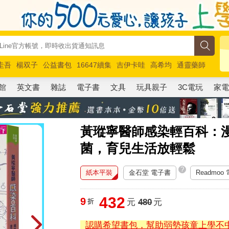
圭吾
楊双子
公益書包
16647續集
吉伊卡哇
高希均
通靈藥師
路邊攤新作
馬斯克
玩具總動員5
超慢跑
館
英文書
雜誌
電子書
文具
玩具親子
3C電玩
家
黃瑽寧醫師感染輕百科：
菌，育兒生活放輕鬆
?
紙本平裝
金石堂 電子書
Readmoo
432
9
折
元
480
元
認購希望書包，幫助弱勢孩童上學不