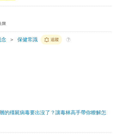
上限
觀念
＞
保健常識
追蹤
?
層的殭屍病毒要出沒了？讓毒林高手帶你瞭解怎