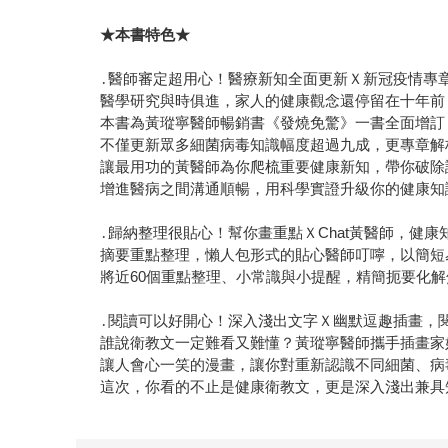
★本書特色★
․醫師審定超用心！醫療新知全面更新Ｘ新冠疫情專
醫學研究與時俱進，家人的健康觀念還停留在十年前
本書為黃瑽寧醫師暢銷書《發燒免驚》一書全面增訂
不僅更新眾多細菌病毒知識幅度超過九成，更專章解
讓最用功的黃醫師為你爬梳重要健康新知，帶你破除
增進醫病之間溝通順暢，用科學實證升級你的健康知
․歸納整理很貼心！幫你畫重點ＸChat黃醫師，健康
摘要重點整理，懶人包形式的貼心醫師叮嚀，以簡短
將近60個重點整理、小常識與小提醒，精簡扼要化
․閱讀可以好開心！深入淺出文字Ｘ幽默逗趣插畫，
誰說衛教文一定難看又難懂？黃瑽寧醫師攜手插畫家
讓人會心一笑的漫畫，讓你對重新認識不同細菌、病
這次，你看的不止是健康衛教文，更是深入淺出兼具