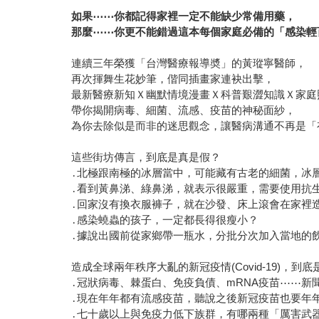
如果⋯⋯你都記得家裡一定不能缺少常備用藥，
那麼⋯⋯你更不能錯過這本每個家庭必備的「感染輕
連續三年榮獲「台灣醫療報導奬」的黃瑽寧醫師，
再次揮舞生花妙筆，偕同插畫家連袂出擊，
最新醫療新知Ｘ幽默情境漫畫Ｘ科普艱澀知識Ｘ家庭
帶你揭開病毒、細菌、流感、疫苗的神秘面紗，
為你去除似是而非的迷思觀念，讓醫病溝通不再是「
這些街坊傳言，到底是真是假？
․北極跟南極的冰層當中，可能藏有古老的細菌，冰
․看到黃鼻涕、綠鼻涕，就表示很嚴重，需要使用抗
․回家沒有換衣服褲子，就在沙發、床上滾會在家裡
․感染蟯蟲的孩子，一定都長得很瘦小？
․據說出國前從家鄉帶一瓶水，分批分次加入當地的
造成全球兩年秩序大亂的新冠疫情(Covid-19)，到
․冠狀病毒、棘蛋白、免疫負債、mRNA疫苗⋯⋯新
․現在年年都有流感疫苗，聽說之後新冠疫苗也要年
․七十歲以上與免疫力低下族群，有哪兩種「厲害武