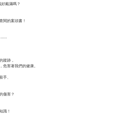
戴好戴滿嗎？
查閱的案頭書！
⋯⋯
的蹤跡，
，危害著我們的健康。
殺手、
的傷害？
知識！