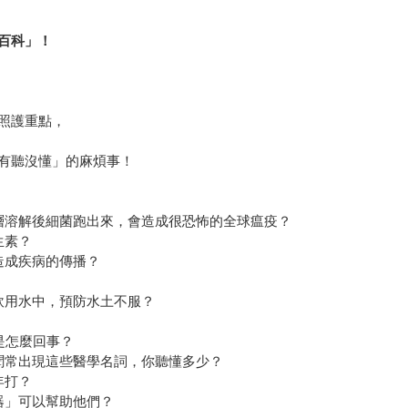
百科」！
照護重點，
有聽沒懂」的麻煩事！
層溶解後細菌跑出來，會造成很恐怖的全球瘟疫？
生素？
造成疾病的傳播？
飲用水中，預防水土不服？
底是怎麼回事？
聞常出現這些醫學名詞，你聽懂多少？
年打？
器」可以幫助他們？