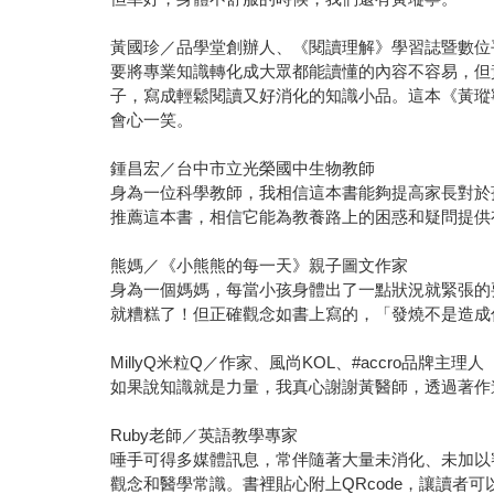
黃國珍／品學堂創辦人、《閱讀理解》學習誌暨數位
要將專業知識轉化成大眾都能讀懂的內容不容易，但
子，寫成輕鬆閱讀又好消化的知識小品。這本《黃瑽
會心一笑。
鍾昌宏／台中市立光榮國中生物教師
身為一位科學教師，我相信這本書能夠提高家長對於
推薦這本書，相信它能為教養路上的困惑和疑問提供
熊媽／《小熊熊的每一天》親子圖文作家
身為一個媽媽，每當小孩身體出了一點狀況就緊張的
就糟糕了！但正確觀念如書上寫的，「發燒不是造成
MillyQ米粒Q／作家、風尚KOL、#accro品牌主理人
如果說知識就是力量，我真心謝謝黃醫師，透過著作
Ruby老師／英語教學專家
唾手可得多媒體訊息，常伴隨著大量未消化、未加以
觀念和醫學常識。書裡貼心附上QRcode，讓讀者