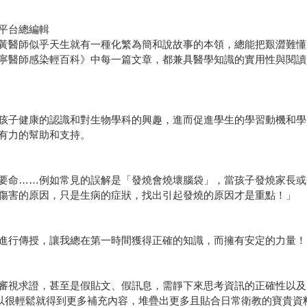
平台總編輯
黃醫師似乎天生就有一種化繁為簡和說故事的本領，總能把艱澀難懂
寧醫師感染輕百科》中每一篇文章，都兼具醫學知識的實用性與閱讀
孩子健康的認識和對生物學科的興趣，進而促進學生的學習動機和學
有力的幫助和支持。
要命……例如常見的誤解是「發燒會燒壞腦袋」，當孩子發燒家長或
傷害的原因，只是生病的症狀，找出引起發燒的原因才是重點！」
進行傳授，讓我總在第一時間獲得正確的知識，而擁有安定的力量！
審視求證，甚至是假貼文、假訊息，需靜下來思考資訊的正確性以及
可以很輕鬆就得到更多補充內容，堆疊出更多且貼合日常衛教的寶貴資