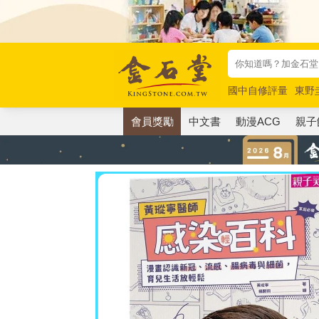
國中自修評量
東野
唯紅花綻放
奧德賽
會員獎勵
中文書
動漫ACG
親子