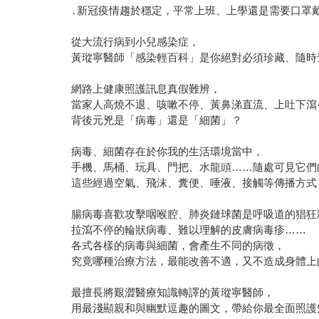
․新冠疫情趨於穩定，平常上班、上學還是需要口罩
從大流行病到小兒感染症，
黃瑽寧醫師「感染輕百科」是你絕對必須珍藏、隨時
網路上健康照護訊息真假難辨，
當家人高燒不退、咳嗽不停、黃鼻涕直流、上吐下瀉
背後元兇是「病毒」還是「細菌」？
病毒、細菌存在於你我的生活環境當中，
手機、馬桶、玩具、門把、水龍頭……隨處可見它們
這些經過空氣、飛沫、糞便、唾液、接觸等傳播方式
腸病毒喜歡攻擊咽喉腔、肺炎鏈球菌是呼吸道的猖狂
拉瀉不停的輪狀病毒、難以理解的皮膚病毒疹……
各式各樣的病毒與細菌，會產生不同的病徵，
究竟哪種治療方法，最能改善不適，又不造成身體上
最擅長將艱澀醫療知識轉譯的黃瑽寧醫師，
用最淺顯親和與幽默逗趣的圖文，帶給你最全面照護