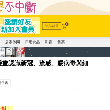
0
登入/註冊
電
居家休閒
日用食品
影音
售票
漫畫認識新冠、流感、腸病毒與細
 電子書
中斷！