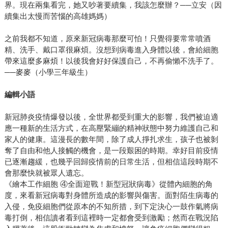
界。現在兩集看完，她又吵著要續集，我該怎麼辦？──立安（因
續集出太慢而苦惱的高雄媽媽）
之前我都不知道，原來新冠病毒那麼可怕！只覺得要常常噴酒
精、洗手、戴口罩很麻煩。沒想到病毒進入身體以後，會給細胞
帶來這麼多麻煩！以後我會好好保護自己，不再偷懶不洗手了。
──麥麥（小學三年級生）
編輯小語
新冠肺炎疫情爆發以後，全世界都受到重大的影響，我們被迫適
應一種新的生活方式，在高壓緊繃的精神狀態中努力維護自己和
家人的健康。這漫長的數年間，除了成人掙扎求生，孩子也被剝
奪了自由和他人接觸的機會，是一段艱困的時期。幸好目前疫情
已逐漸趨緩，也幾乎回歸疫情前的日常生活，但相信這段時期不
會那麼快就被眾人遺忘。
《繪本工作細胞 ④全面迎戰！新型冠狀病毒》從體內細胞的角
度，來看新冠病毒對身體所造成的影響與傷害。面對陌生病毒的
入侵，免疫細胞們從原本的不知所措，到下定決心一鼓作氣將病
毒打倒，相信讀者看到這裡時一定都會受到激勵；然而在戰況陷