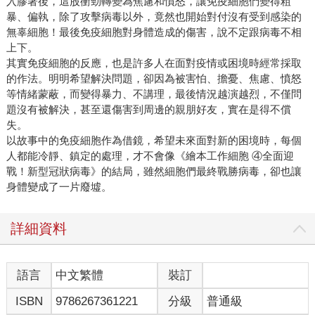
入膠著後，這股衝勁轉變為焦慮和憤怒，讓免疫細胞們變得粗
暴、偏執，除了攻擊病毒以外，竟然也開始對付沒有受到感染的
無辜細胞！最後免疫細胞對身體造成的傷害，說不定跟病毒不相
上下。
其實免疫細胞的反應，也是許多人在面對疫情或困境時經常採取
的作法。明明希望解決問題，卻因為被害怕、擔憂、焦慮、憤怒
等情緒蒙蔽，而變得暴力、不講理，最後情況越演越烈，不僅問
題沒有被解決，甚至還傷害到周邊的親朋好友，實在是得不償
失。
以故事中的免疫細胞作為借鏡，希望未來面對新的困境時，每個
人都能冷靜、鎮定的處理，才不會像《繪本工作細胞 ④全面迎
戰！新型冠狀病毒》的結局，雖然細胞們最終戰勝病毒，卻也讓
身體變成了一片廢墟。
詳細資料
語言
中文繁體
裝訂
ISBN
9786267361221
分級
普通級