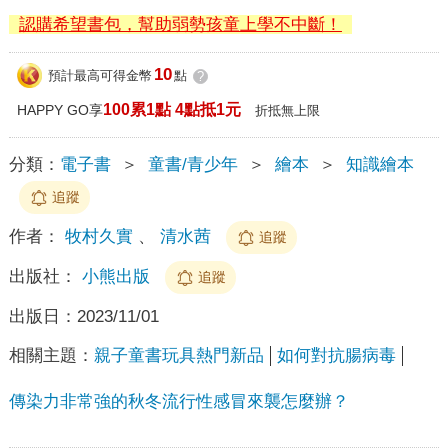
認購希望書包，幫助弱勢孩童上學不中斷！
10
預計最高可得金幣
點
?
100累1點 4點抵1元
HAPPY GO享
折抵無上限
分類：
電子書
＞
童書/青少年
＞
繪本
＞
知識繪本
追蹤
作者：
牧村久實
、
清水茜
追蹤
出版社：
小熊出版
追蹤
出版日：
2023/11/01
相關主題：
親子童書玩具熱門新品
如何對抗腸病毒
傳染力非常強的秋冬流行性感冒來襲怎麼辦？