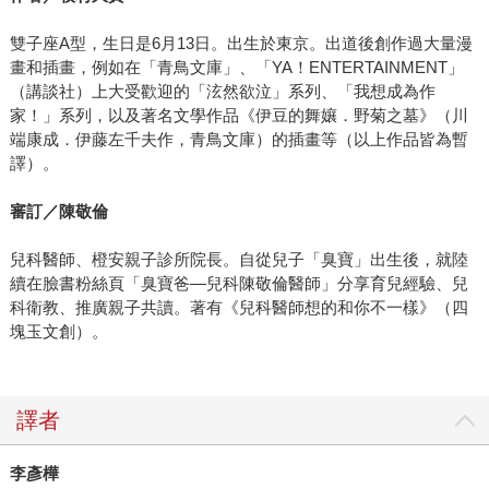
雙子座A型，生日是6月13日。出生於東京。出道後創作過大量漫
畫和插畫，例如在「青鳥文庫」、「YA！ENTERTAINMENT」
（講談社）上大受歡迎的「泫然欲泣」系列、「我想成為作
家！」系列，以及著名文學作品《伊豆的舞孃．野菊之墓》（川
端康成．伊藤左千夫作，青鳥文庫）的插畫等（以上作品皆為暫
譯）。
審訂／
陳敬倫
兒科醫師、橙安親子診所院長。自從兒子「臭寶」出生後，就陸
續在臉書粉絲頁「臭寶爸—兒科陳敬倫醫師」分享育兒經驗、兒
科衛教、推廣親子共讀。著有《兒科醫師想的和你不一樣》（四
塊玉文創）。
譯者
李彥樺