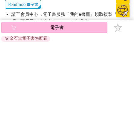
請至會員中心→電子書服務「我的e書櫃」領取複製『兌換
碼』至電子書服務商Readmoo進行兌換。
電子書
退換貨須知：
※ 金石堂電子書怎麼看
因版權保護，您在金石堂所購買的電子書僅能以金石堂專屬
的閱讀軟體開啟閱讀，無法以其他閱讀器或直接下載檔案。
依據「消費者保護法」第19條及行政院消費者保護處公告之
「通訊交易解除權合理例外情事適用準則」，非以有形媒介
提供之數位內容或一經提供即為完成之線上服務，經消費者
事先同意始提供。（如：電子書、電子雜誌、下載版軟體、
虛擬商品…等），
不受「網購服務需提供七日鑑賞期」的限
制
。為維護您的權益，建議您先使用「試閱」功能後再付款
購買。