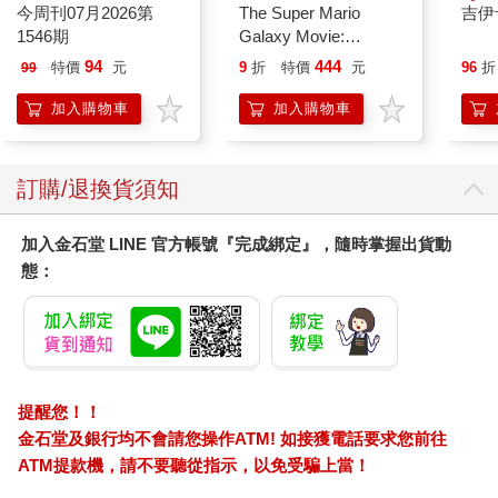
今周刊07月2026第
The Super Mario
吉伊
1546期
Galaxy Movie:
Peach`s Birthday
94
444
特價
元
9
折
特價
元
96
折
99
Surprise: The Super
Mario Galaxy Movie
加入購物車
加入購物車
Storybook
訂購/退換貨須知
加入金石堂 LINE 官方帳號『完成綁定』，隨時掌握出貨動
態：
提醒您！！
金石堂及銀行均不會請您操作ATM! 如接獲電話要求您前往
ATM提款機，請不要聽從指示，以免受騙上當！