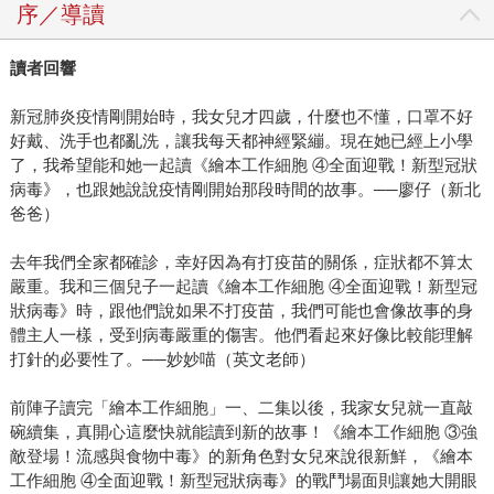
序／導讀
讀者回響
新冠肺炎疫情剛開始時，我女兒才四歲，什麼也不懂，口罩不好
好戴、洗手也都亂洗，讓我每天都神經緊繃。現在她已經上小學
了，我希望能和她一起讀《繪本工作細胞 ④全面迎戰！新型冠狀
病毒》，也跟她說說疫情剛開始那段時間的故事。──廖仔（新北
爸爸）
去年我們全家都確診，幸好因為有打疫苗的關係，症狀都不算太
嚴重。我和三個兒子一起讀《繪本工作細胞 ④全面迎戰！新型冠
狀病毒》時，跟他們說如果不打疫苗，我們可能也會像故事的身
體主人一樣，受到病毒嚴重的傷害。他們看起來好像比較能理解
打針的必要性了。──妙妙喵（英文老師）
前陣子讀完「繪本工作細胞」一、二集以後，我家女兒就一直敲
碗續集，真開心這麼快就能讀到新的故事！《繪本工作細胞 ③強
敵登場！流感與食物中毒》的新角色對女兒來說很新鮮，《繪本
工作細胞 ④全面迎戰！新型冠狀病毒》的戰鬥場面則讓她大開眼