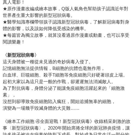
真人電影！
★原作漫畫改編成繪本故事，Q版人氣角色幫助孩子認識近年對
世界產生重大影響的新型冠狀病毒。
★醫學知識專欄帶領孩子認識新型冠狀病毒，了解新冠病毒對身
體的影響，以及該如何降低受感染的機率。
★每篇皆為獨立故事，就算沒看過原作漫畫或動畫，也可以享受
閱讀樂趣！
〈新型冠狀病毒〉
這天身體被一種從未見過的奇妙病毒入侵了。
記憶細胞無法提供情報，B細胞的抗體也毫無作用，
白血球、巨噬細胞、殺手T細胞等免疫細胞只好硬著頭皮上場。
起初大家以為這只是一般的作戰，卻遲遲無法消滅敵人。
為了對抗病毒，身體分泌了能讓免疫細胞活躍起來的「細胞激
素」，
沒想到卻導致免疫細胞陷入瘋狂，開始追捕無辜的細胞，
演變為一場幾乎毀滅身體的大災難……
《繪本工作細胞 ④全面迎戰！新型冠狀病毒》收錄精采刺激的故
事〈新型冠狀病毒〉。2020年開始席捲全球的新冠肺炎疫情，讓
許多孩子被迫在病毒的陰影下成長，對於成為日常生活一部分的