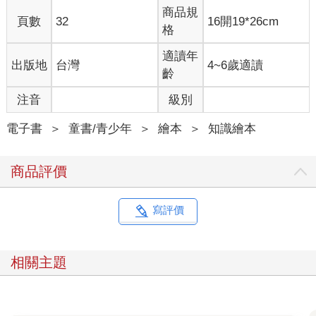
商品規
頁數
32
16開19*26cm
格
適讀年
出版地
台灣
4~6歲適讀
齡
注音
級別
電子書
＞
童書/青少年
＞
繪本
＞
知識繪本
商品評價
寫評價
相關主題