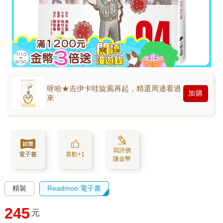
呀哈★吉伊卡哇旋風再起，精選周邊看過
加購
來
寫評價
電子書
喜歡+1
賺金幣
精裝
Readmoo 電子書
245
元