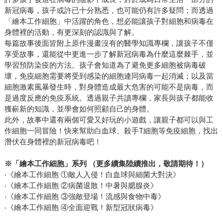
新冠病毒，孩子或許已十分熟悉，也可能仍有許多疑問；而透過
「繪本工作細胞」中活躍的角色，想必能讓孩子對細胞和病毒在
身體裡的活動，有更深刻的認識與了解。
每篇故事後面皆附上原作漫畫沒有的醫學知識專欄，讓孩子不僅
享受故事，還能從中更進一步了解新冠病毒為什麼這麼棘手，並
學習預防染疫的方法。孩子會知道為了避免更多細胞被病毒破
壞，免疫細胞需要將受到感染的細胞連同病毒一起消滅；以及當
細胞激素風暴發生時，對身體造成最大危害的可能不是病毒，而
是過度反應的免疫系統。透過親子共讀專欄，家長與孩子都能收
獲嶄新的知識，並學會如何照顧自己的身體。
此外，故事中還有兩個可愛又好玩的小遊戲，讓親子都可以與工
作細胞一同冒險！快來幫助白血球、殺手T細胞等免疫細胞，找出
潛伏在身體裡的新冠病毒吧！
※
「繪本工作細胞」系列 （更多續集陸續推出，敬請期待！）
‧《繪本工作細胞 ①敵人入侵！白血球與細菌大對決》
‧《繪本工作細胞 ②病菌退散！中暑與腮腺炎》
‧《繪本工作細胞 ③強敵登場！流感與食物中毒》
‧《繪本工作細胞 ④全面迎戰！新型冠狀病毒》