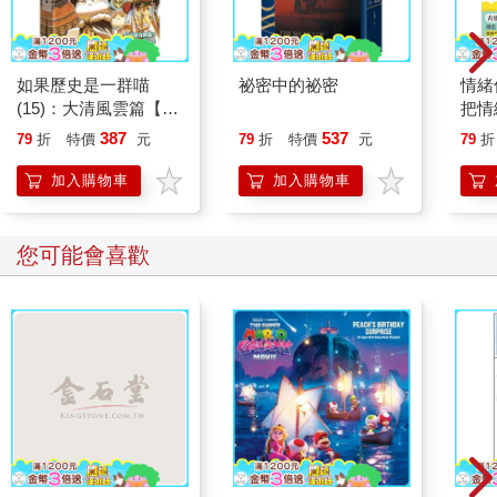
如果歷史是一群喵
祕密中的祕密
情緒
(15)：大清風雲篇【萌
把情
貓漫畫學歷史】
誰都
387
537
79
折
特價
元
79
折
特價
元
79
折
加入購物車
加入購物車
您可能會喜歡