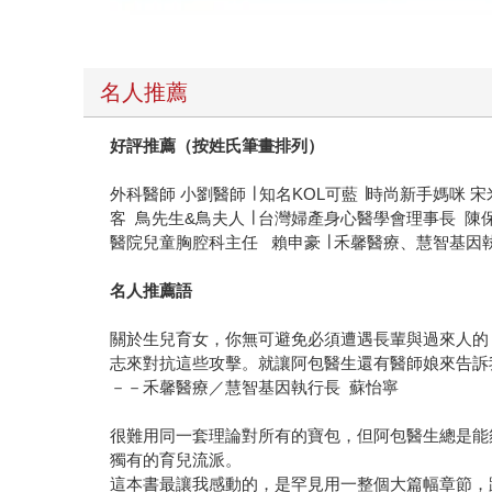
名人推薦
好評推薦（按姓氏筆畫排列）
外科醫師 小劉醫師 ∣ 知名KOL可藍 ∣時尚新手媽咪 
客 鳥先生&鳥夫人 ∣ 台灣婦產身心醫學會理事長 陳保仁
醫院兒童胸腔科主任 賴申豪 ∣ 禾馨醫療、慧智基因
名人推薦語
關於生兒育女，你無可避免必須遭遇長輩與過來人的
志來對抗這些攻擊。就讓阿包醫生還有醫師娘來告訴
－－禾馨醫療／慧智基因執行長 蘇怡寧
很難用同一套理論對所有的寶包，但阿包醫生總是能
獨有的育兒流派。
這本書最讓我感動的，是罕見用一整個大篇幅章節，