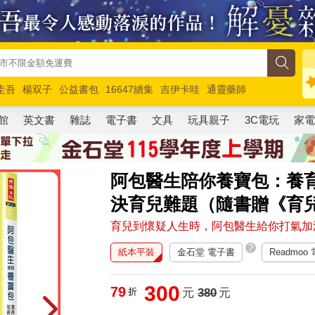
圭吾
楊双子
公益書包
16647續集
吉伊卡哇
通靈藥師
路邊攤新作
馬斯克
玩具總動員5
超慢跑
館
英文書
雜誌
電子書
文具
玩具親子
3C電玩
家
阿包醫生陪你養寶包：養
決育兒難題（隨書贈《育
育兒到懷疑人生時，阿包醫生給你打氣加
?
紙本平裝
金石堂 電子書
Readmoo
300
79
折
元
380
元