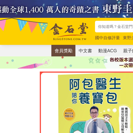
國中自修評量
東野
唯紅花綻放
奧德賽
會員獎勵
中文書
動漫ACG
親子