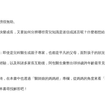
徬徨無助。
快樂成長，又要如何分辨哪些育兒知識是迷信或謠言呢？什麼都想給
：即使是兒科醫生或親子專家，也都是平凡的父母，面對孩子的狀況
經驗，以及和諸多家長互動後，阿包醫生彙整出0到6歲跨年齡最常
琦琦，在本書中也透過「醫師娘的媽媽經」專欄，從媽媽的角度來看
本書尋找解答吧！