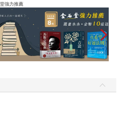
PUGO噗果聰