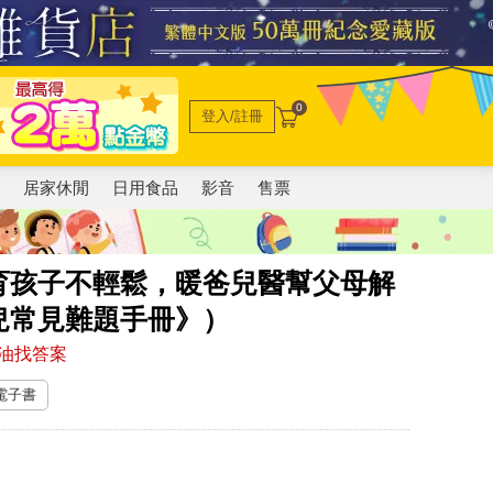
0
登入/註冊
電
居家休閒
日用食品
影音
售票
育孩子不輕鬆，暖爸兒醫幫父母解
兒常見難題手冊》）
油找答案
 電子書