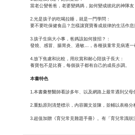
當老公變爸爸，老婆變媽媽，如何變成彼此的神隊友
2.光是孩子的吃喝拉睡，就是一門學問：
要不要吃保健食品？怎樣讓寶寶養成規律的生活作息
3.孩子生病大小事，爸媽該如何接招？：
發燒、感冒、腸胃炎、過敏…，各種孩童常見病逐一
4.放下焦慮和比較，用欣賞和耐心陪孩子長大：
養寶包不是比賽，每個孩子都有自己的成長步調。
本書特色
1.本書彙整醫師看診多年、以及網路上最常遇到父
2.重點原則清楚標示，內容圖文並陳，並輔以表格
3.超值加贈《育兒常見難題手冊》。有「育兒常識