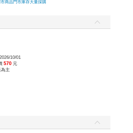
門市商品
門市庫存
大量採購
026/10/01
價
570
元
帳為主