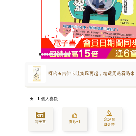
呀哈★吉伊卡哇旋風再起，精選周邊看過來
★
1
個人喜歡
寫評價
電子書
喜歡+1
賺金幣