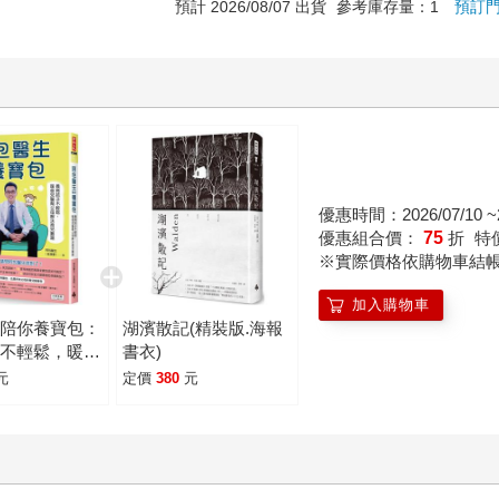
預計 2026/08/07 出貨
參考庫存量：1
預訂
優惠時間：2026/07/10 ~2
優惠組合價：
75
折
特
※實際價格依購物車結
加入購物車
生陪你養寶包：
湖濱散記(精裝版.海報
子不輕鬆，暖爸
書衣)
父母解決育兒難
元
定價
380
元
書贈《育兒常見
冊》）