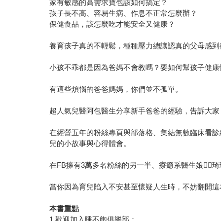
家有敏感的高需求寶包該如何搞定？
孩子長不高、容易生病、作息不正常怎麼辦？
保健食品，該怎麼吃才能安全又健康？
養育孩子真的不輕鬆，種種壓力總讓認真的父母感到
小孩不乖都是因為爸媽不會教嗎？要如何幫孩子健康
有這些煩惱的爸爸媽媽，你們並不孤單。
超人氣兒醫阿包醫生分享新手爸爸的經驗，告訴大家
在經營五年的粉絲專頁與部落格、集結無數臨床看診
兒的小故事與心得體會。
在FB擁有3萬多名粉絲的另一半、療癒系醫生娘
當你因為育兒陷入不安甚至懷疑人生時，不妨翻開這
本書重點
1.歡迎加入睡不飽俱樂部：