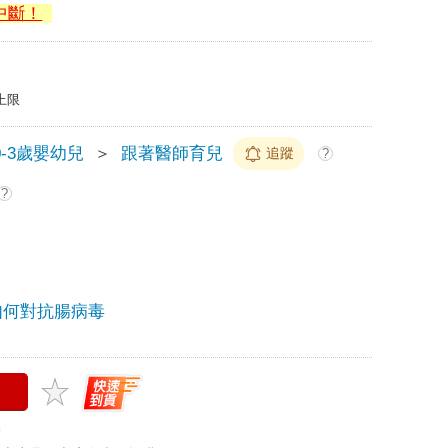
中斷！
上限
0-3歲嬰幼兒
＞
跟著醫師育兒
追蹤
?
?
如何對抗腸病毒