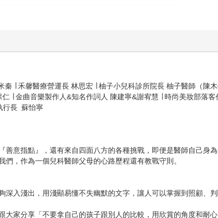
宋米秦 ∣ 禾馨醫療營運長 林思宏 ∣ 柚子小兒科診所院長 柚子醫師（陳木
 ∣ 金曲音樂製作人&知名作詞人 陳建寧&謝宥慧 ∣ 時尚美妝部落客作家
執行長 蘇怡寧
『善意指點』，還有來自四面八方的各種挑戰，即便是醫師自己身為
我們，作為一個兒科醫師父母的心路歷程還有教戰守則。
夠深入淺出，用淺顯易懂不失幽默的文字，讓人可以掌握到照顧、判
跟大家分享「不要拿自己的孩子跟別人的比較，用欣賞的角度和耐心