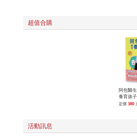
超值合購
阿包醫
養育孩
兒醫幫
定價
380
題（隨
難題手
活動訊息