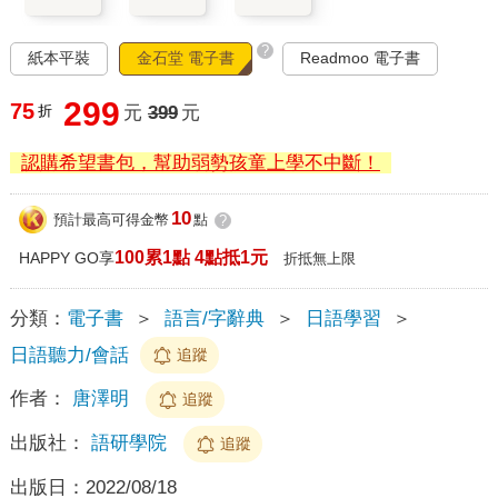
?
紙本平裝
金石堂 電子書
Readmoo 電子書
299
75
折
元
399
元
認購希望書包，幫助弱勢孩童上學不中斷！
10
預計最高可得金幣
點
?
100累1點 4點抵1元
HAPPY GO享
折抵無上限
分類：
電子書
＞
語言/字辭典
＞
日語學習
＞
日語聽力/會話
追蹤
作者：
唐澤明
追蹤
出版社：
語研學院
追蹤
出版日：
2022/08/18