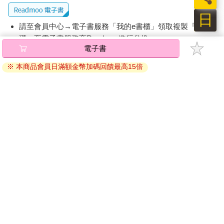
日
請至會員中心→電子書服務「我的e書櫃」領取複製『兌換
碼』至電子書服務商Readmoo進行兌換。
電子書
退換貨須知：
※ 本商品會員日滿額金幣加碼回饋最高15倍
因版權保護，您在金石堂所購買的電子書僅能以金石堂專屬
的閱讀軟體開啟閱讀，無法以其他閱讀器或直接下載檔案。
依據「消費者保護法」第19條及行政院消費者保護處公告之
「通訊交易解除權合理例外情事適用準則」，非以有形媒介
提供之數位內容或一經提供即為完成之線上服務，經消費者
事先同意始提供。（如：電子書、電子雜誌、下載版軟體、
虛擬商品…等），
不受「網購服務需提供七日鑑賞期」的限
制
。為維護您的權益，建議您先使用「試閱」功能後再付款
購買。