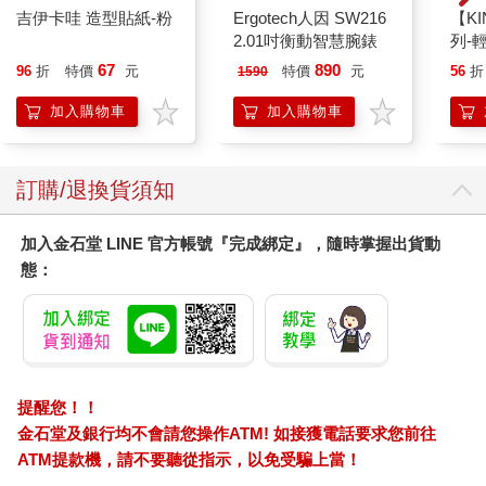
吉伊卡哇 造型貼紙-粉
Ergotech人因 SW216
【KI
2.01吋衡動智慧腕錶
列-
平煎
67
890
96
折
特價
元
特價
元
56
折
1590
加入購物車
加入購物車
訂購/退換貨須知
加入金石堂 LINE 官方帳號『完成綁定』，隨時掌握出貨動
態：
提醒您！！
金石堂及銀行均不會請您操作ATM! 如接獲電話要求您前往
ATM提款機，請不要聽從指示，以免受騙上當！