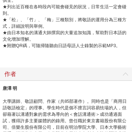
俱全。
★列出近百種在各時段內可能會碰見的狀況，日常生活一定會碰
到。
★「松」、「竹」、「梅」三種類別，將敬語的運用分為三種方
式，詳細說明與舉例。
★由日本知名的溝通大師撰寫的大量追加知識，幫助對日本語的
文化增加理解。
★附贈QR碼，可隨掃隨聽由日語母語人士錄製的示範MP3。
作者
唐澤 明
大學講師、敬語顧問、作家（共85部著作）。同時也是「商用日
語敬語檢定」的理事。學生時代是個不擅言詞容易怯場的人，但
卻藉著以溝通對象的需求為導向的＜會話溝通術＞成功通過面
試，獲得許多主要媒體的的錄用。曾任職於東京書籍股份有限公
司、倍樂生股份有限公司，目前在明治學院大學、日本大學藝術