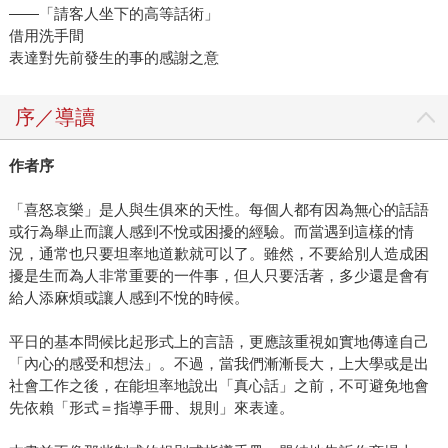
——「請客人坐下的高等話術」
借用洗手間
表達對先前發生的事的感謝之意
序／導讀
作者序
「喜怒哀樂」是人與生俱來的天性。每個人都有因為無心的話語
或行為舉止而讓人感到不悅或困擾的經驗。而當遇到這樣的情
況，通常也只要坦率地道歉就可以了。雖然，不要給別人造成困
擾是生而為人非常重要的一件事，但人只要活著，多少還是會有
給人添麻煩或讓人感到不悅的時候。
平日的基本問候比起形式上的言語，更應該重視如實地傳達自己
「內心的感受和想法」。不過，當我們漸漸長大，上大學或是出
社會工作之後，在能坦率地說出「真心話」之前，不可避免地會
先依賴「形式＝指導手冊、規則」來表達。