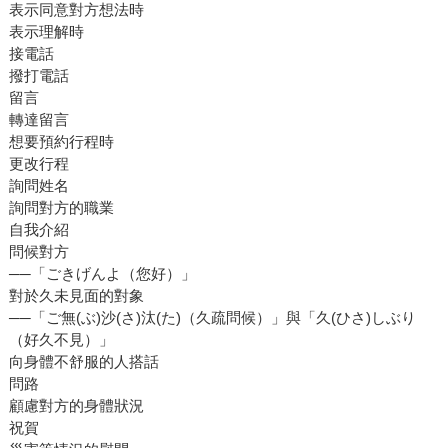
表示同意對方想法時
表示理解時
接電話
撥打電話
留言
轉達留言
想要預約行程時
更改行程
詢問姓名
詢問對方的職業
自我介紹
問候對方
──「ごきげんよ（您好）」
對於久未見面的對象
──「ご無(ぶ)沙(さ)汰(た)（久疏問候）」與「久(ひさ)しぶり
（好久不見）」
向身體不舒服的人搭話
問路
顧慮對方的身體狀況
祝賀