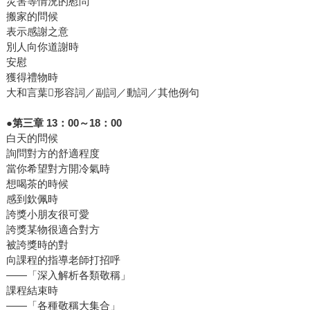
災害等情況的慰問
搬家的問候
表示感謝之意
別人向你道謝時
安慰
獲得禮物時
大和言葉形容詞／副詞／動詞／其他例句
●第三章 13：00～18：00
白天的問候
詢問對方的舒適程度
當你希望對方開冷氣時
想喝茶的時候
感到欽佩時
誇獎小朋友很可愛
誇獎某物很適合對方
被誇獎時的對
向課程的指導老師打招呼
——「深入解析各類敬稱」
課程結束時
——「各種敬稱大集合」