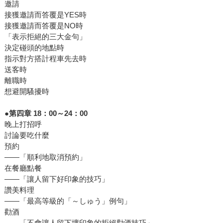
邀請
接獲邀請而答覆是YES時
接獲邀請而答覆是NO時
「表示拒絕的三大金句」
決定碰頭的地點時
指示對方搭計程車先去時
送客時
離職時
想避開騷擾時
●第四章 18：00～24：00
晚上打招呼
討論要吃什麼
預約
——「順利地取消預約」
在餐廳點餐
——「讓人留下好印象的技巧」
讚美料理
——「最高等級的「～しゅう」例句」
勸酒
——「不會讓人留下壞印象的拒絕勸酒技巧」