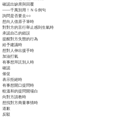
確認出缺席與回覆
——千萬別用！ＮＧ例句
詢問是否要去○○
想向人借原子筆時
對對方的言行舉止感到生氣時
承認自己的錯誤
提醒對方失態的行為
給予建議時
想對人伸出援手時
加油打氣
有事想拜託別人時
確認
催促
表示拒絕時
有事想開口提問時
較溫和的提問開場白
向對方請教時
想找對方商量事情時
道歉
反駁