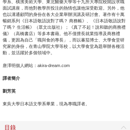
學系、橫濱美術大學、東北醫藥大學等十九所大專院校開設求職
面試講座，而他對教學所投注的熱情也讓他深受歡迎。另外，他
也以溝通顧問的身份在各大企業舉辦演講及研討會。著作有十萬
暢銷系列《日本語敬語說對了嗎？ 商務帳》、《日本語敬語說對
了嗎？ 生活帳》（眾文出版社）；《真了不起！說和聽的商務禮
儀》（高橋書店）等多本書藉。他不僅擅長就業指導及商務禮
儀，更因為自己「職與食的專長」，而以蕃茄博士、大學食堂研
究家的身份，在青山學院大學等校，以大學食堂為題舉辦各種活
動，並活躍於多個領域中。
唐澤明個人網站：akira-dream.com
譯者簡介
劉芳英
東吳大學日本語文學系畢業，現為專職譯者。
目錄