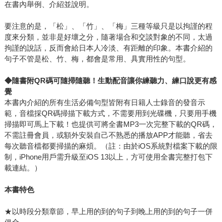
在書內舉例、介紹並說明。
要注意的是，「松」、「竹」、「梅」三種等級只是以拘謹的程
度來分類，並非是好壞之分，隨著場合和交談對象的不同，太過
拘謹的說話，反而會給日本人冷淡、有距離的印象。本書介紹的
句子不管是松、竹、梅，都會是常用、具實用性的句型。
◆
隨書附QR碼可隨掃隨聽！生動配音讓你練聽力、練口說更有感
覺
本書內介紹的所有生活必備句型皆附有日籍人士錄音的發音示
範，音檔採QR碼掃描下載方式，不需要用到光碟機，只要用手機
掃描即可馬上下載！也提供可將全書MP3一次完整下載的QR碼，
不需註冊會員，或額外安裝自己不熟悉的播放APP才能聽，省去
每次聽音檔都要掃描的麻煩。（註：由於iOS系統對檔案下載的限
制，iPhone用戶需升級至iOS 13以上，方可使用全書完整打包下
載連結。）
本書特色
★以時段分類章節，早上用的到的句子到晚上用的到的句子一併