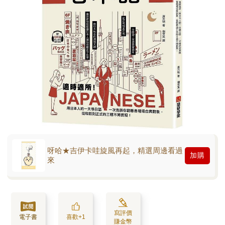
呀哈★吉伊卡哇旋風再起，精選周邊看過
加購
來
寫評價
電子書
喜歡+1
賺金幣