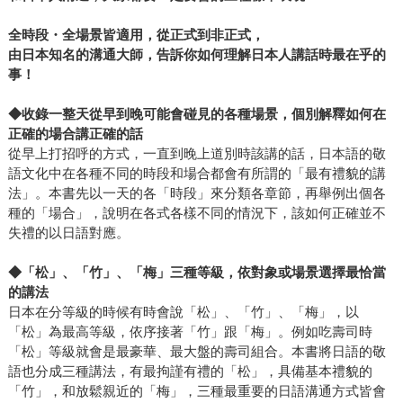
全時段・全場景皆適用，從正式到非正式，
由日本知名的溝通大師，告訴你如何理解日本人講話時最在乎的
事！
◆
收錄一整天從早到晚可能會碰見的各種場景，個別解釋如何在
正確的場合講正確的話
從早上打招呼的方式，一直到晚上道別時該講的話，日本語的敬
語文化中在各種不同的時段和場合都會有所謂的「最有禮貌的講
法」。本書先以一天的各「時段」來分類各章節，再舉例出個各
種的「場合」，說明在各式各樣不同的情況下，該如何正確並不
失禮的以日語對應。
◆
「松」、「竹」、「梅」三種等級，依對象或場景選擇最恰當
的講法
日本在分等級的時候有時會說「松」、「竹」、「梅」，以
「松」為最高等級，依序接著「竹」跟「梅」。例如吃壽司時
「松」等級就會是最豪華、最大盤的壽司組合。本書將日語的敬
語也分成三種講法，有最拘謹有禮的「松」，具備基本禮貌的
「竹」，和放鬆親近的「梅」，三種最重要的日語溝通方式皆會