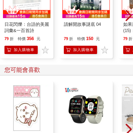
日花閃爍：台語的美麗
請解開故事謎底 04
如果
詞彙&一百首詩
(1
貓漫
356
150
79
折
特價
元
79
折
特價
元
79
折
加入購物車
加入購物車
您可能會喜歡