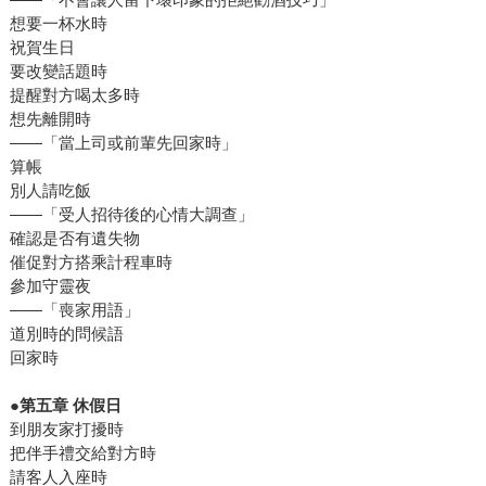
想要一杯水時
祝賀生日
要改變話題時
提醒對方喝太多時
想先離開時
——「當上司或前輩先回家時」
算帳
別人請吃飯
——「受人招待後的心情大調查」
確認是否有遺失物
催促對方搭乘計程車時
參加守靈夜
——「喪家用語」
道別時的問候語
回家時
●第五章 休假日
到朋友家打擾時
把伴手禮交給對方時
請客人入座時