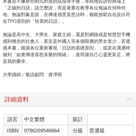
本書並不像那些制式的規則或指導手冊，單純地告訴你商場上
「正確的日語」該怎麼說，而是著重在教導各位無論在何時何
地、無論對象是誰，在傳達感受及想法時，都能放鬆自在說出符
合TPO原則的「恰當的日語」。
無論是高中生、大學生、家庭主婦，還是對網路或是智慧型手機
感到倦怠的社會人，甚至是外國人等各個階層的男女老少，若透
過本書，能讓各位重新審視「日語的基礎原則」，或是在溝通時
做到「如實傳達喜怒哀樂的情緒」，進而讓自己心靈更富足，將
是我的榮幸。
大學講師／敬語顧問 唐澤明
詳細資料
語言
中文繁體
裝訂
ISBN
9786269546664
分級
普通級