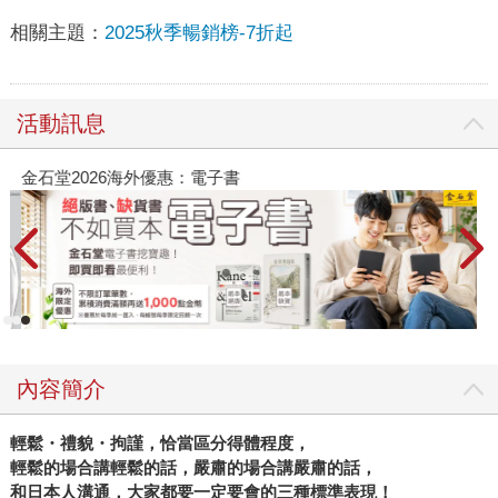
相關主題：
2025秋季暢銷榜-7折起
活動訊息
金石堂2026海外優惠：電子書
內容簡介
輕鬆・禮貌・拘謹，恰當區分得體程度，
輕鬆的場合講輕鬆的話，嚴肅的場合講嚴肅的話，
和日本人溝通，大家都要一定要會的三種標準表現！