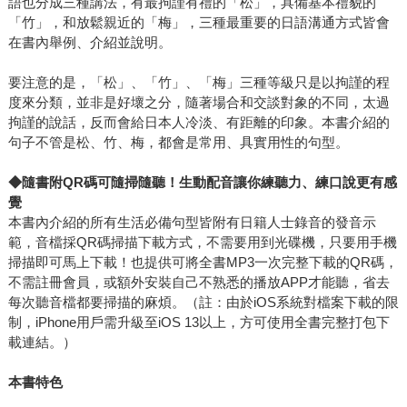
語也分成三種講法，有最拘謹有禮的「松」，具備基本禮貌的
「竹」，和放鬆親近的「梅」，三種最重要的日語溝通方式皆會
在書內舉例、介紹並說明。
要注意的是，「松」、「竹」、「梅」三種等級只是以拘謹的程
度來分類，並非是好壞之分，隨著場合和交談對象的不同，太過
拘謹的說話，反而會給日本人冷淡、有距離的印象。本書介紹的
句子不管是松、竹、梅，都會是常用、具實用性的句型。
◆
隨書附QR碼可隨掃隨聽！生動配音讓你練聽力、練口說更有感
覺
本書內介紹的所有生活必備句型皆附有日籍人士錄音的發音示
範，音檔採QR碼掃描下載方式，不需要用到光碟機，只要用手機
掃描即可馬上下載！也提供可將全書MP3一次完整下載的QR碼，
不需註冊會員，或額外安裝自己不熟悉的播放APP才能聽，省去
每次聽音檔都要掃描的麻煩。（註：由於iOS系統對檔案下載的限
制，iPhone用戶需升級至iOS 13以上，方可使用全書完整打包下
載連結。）
本書特色