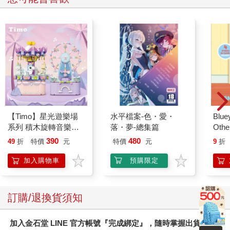
【Timo】星光遊樂場
水平檔案-色・愛・
Blue
系列 積木旋轉音樂盒
落・夢-總集篇
Other
禮物
Stori
390
480
49
折
特價
元
特價
元
9
折
Hoor
加入購物車
預購限定
訂購/退換貨須知
加入金石堂 LINE 官方帳號『完成綁定』，隨時掌握出貨動