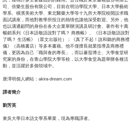
司、倍樂生股份有限公司，目前在明治學院大學、日本大學藝術
學系、橫濱美術大學、東北醫藥大學等十九所大專院校開設求職
面試講座，而他對教學所投注的熱情也讓他深受歡迎。另外，他
也以溝通顧問的身份在各大企業舉辦演講及研討會。著作有十萬
暢銷系列《日本語敬語說對了嗎？ 商務帳》、《日本語敬語說對
了嗎？ 生活帳》（眾文出版社）；《真了不起！說和聽的商務禮
儀》（高橋書店）等多本書藉。他不僅擅長就業指導及商務禮
儀，更因為自己「職與食的專長」，而以蕃茄博士、大學食堂研
究家的身份，在青山學院大學等校，以大學食堂為題舉辦各種活
動，並活躍於多個領域中。
唐澤明個人網站：akira-dream.com
譯者簡介
劉芳英
東吳大學日本語文學系畢業，現為專職譯者。