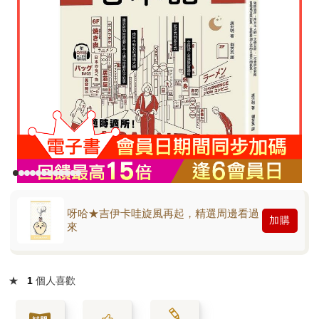
呀哈★吉伊卡哇旋風再起，精選周邊看過
加購
來
★
1
個人喜歡