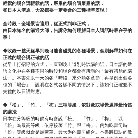
輕鬆的場合講輕鬆的話，嚴肅的場合講嚴肅的話，
和日本人溝通，大家都要一定要會的三種標準表現！
全時段・全場景皆適用，從正式到非正式，
由日本知名的溝通大師，告訴你如何理解日本人講話時最在乎的
事！
◆
收錄一整天從早到晚可能會碰見的各種場景，個別解釋如何在
正確的場合講正確的話
從早上打招呼的方式，一直到晚上道別時該講的話，日本語的敬
語文化中在各種不同的時段和場合都會有所謂的「最有禮貌的講
法」。本書先以一天的各「時段」來分類各章節，再舉例出個各
種的「場合」，說明在各式各樣不同的情況下，該如何正確並不
失禮的以日語對應。
◆
「松」、「竹」、「梅」三種等級，依對象或場景選擇最恰當
的講法
日本在分等級的時候有時會說「松」、「竹」、「梅」，以
「松」為最高等級，依序接著「竹」跟「梅」。例如吃壽司時
「松」等級就會是最豪華、最大盤的壽司組合。本書將日語的敬