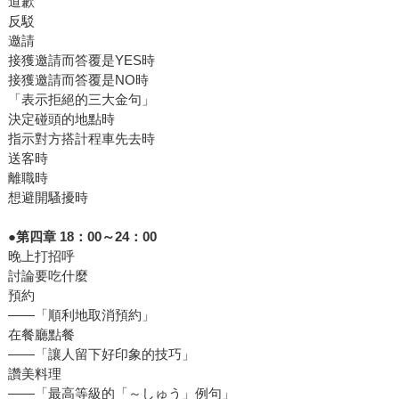
道歉
反駁
邀請
接獲邀請而答覆是YES時
接獲邀請而答覆是NO時
「表示拒絕的三大金句」
決定碰頭的地點時
指示對方搭計程車先去時
送客時
離職時
想避開騷擾時
●第四章 18：00～24：00
晚上打招呼
討論要吃什麼
預約
——「順利地取消預約」
在餐廳點餐
——「讓人留下好印象的技巧」
讚美料理
——「最高等級的「～しゅう」例句」