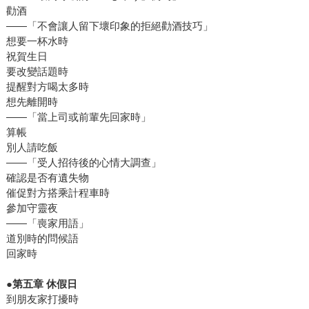
勸酒
——「不會讓人留下壞印象的拒絕勸酒技巧」
想要一杯水時
祝賀生日
要改變話題時
提醒對方喝太多時
想先離開時
——「當上司或前輩先回家時」
算帳
別人請吃飯
——「受人招待後的心情大調查」
確認是否有遺失物
催促對方搭乘計程車時
參加守靈夜
——「喪家用語」
道別時的問候語
回家時
●第五章 休假日
到朋友家打擾時