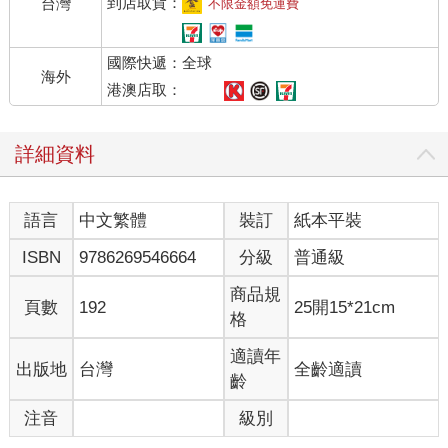
到店取貨：
台灣
不限金額免運費
國際快遞：全球
海外
港澳店取：
詳細資料
語言
中文繁體
裝訂
紙本平裝
ISBN
9786269546664
分級
普通級
商品規
頁數
192
25開15*21cm
格
適讀年
出版地
台灣
全齡適讀
齡
注音
級別