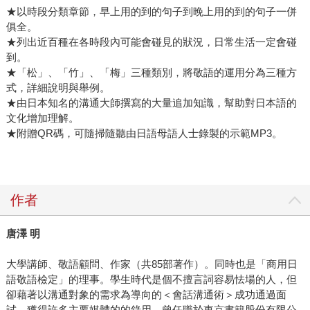
★以時段分類章節，早上用的到的句子到晚上用的到的句子一併
俱全。
★列出近百種在各時段內可能會碰見的狀況，日常生活一定會碰
到。
★「松」、「竹」、「梅」三種類別，將敬語的運用分為三種方
式，詳細說明與舉例。
★由日本知名的溝通大師撰寫的大量追加知識，幫助對日本語的
文化增加理解。
★附贈QR碼，可隨掃隨聽由日語母語人士錄製的示範MP3。
作者
唐澤 明
大學講師、敬語顧問、作家（共85部著作）。同時也是「商用日
語敬語檢定」的理事。學生時代是個不擅言詞容易怯場的人，但
卻藉著以溝通對象的需求為導向的＜會話溝通術＞成功通過面
試，獲得許多主要媒體的的錄用。曾任職於東京書籍股份有限公