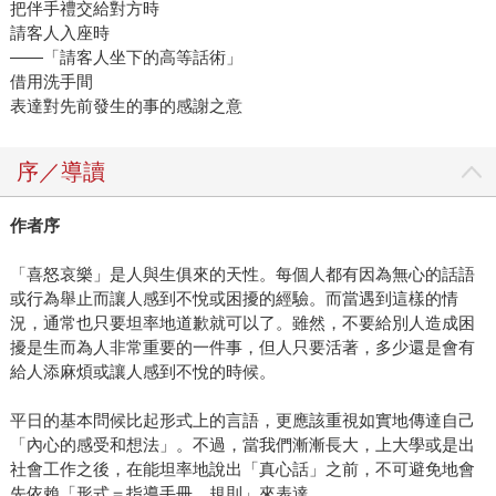
把伴手禮交給對方時
請客人入座時
——「請客人坐下的高等話術」
借用洗手間
表達對先前發生的事的感謝之意
序／導讀
作者序
「喜怒哀樂」是人與生俱來的天性。每個人都有因為無心的話語
或行為舉止而讓人感到不悅或困擾的經驗。而當遇到這樣的情
況，通常也只要坦率地道歉就可以了。雖然，不要給別人造成困
擾是生而為人非常重要的一件事，但人只要活著，多少還是會有
給人添麻煩或讓人感到不悅的時候。
平日的基本問候比起形式上的言語，更應該重視如實地傳達自己
「內心的感受和想法」。不過，當我們漸漸長大，上大學或是出
社會工作之後，在能坦率地說出「真心話」之前，不可避免地會
先依賴「形式＝指導手冊、規則」來表達。