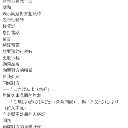
請對方再說一次
應和
表示同意對方想法時
表示理解時
接電話
撥打電話
留言
轉達留言
想要預約行程時
更改行程
詢問姓名
詢問對方的職業
自我介紹
問候對方
──「ごきげんよ（您好）」
對於久未見面的對象
──「ご無(ぶ)沙(さ)汰(た)（久疏問候）」與「久(ひさ)しぶり
（好久不見）」
向身體不舒服的人搭話
問路
顧慮對方的身體狀況