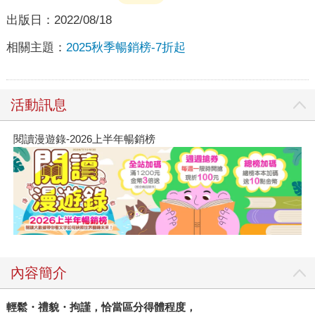
出版日：
2022/08/18
相關主題：
2025秋季暢銷榜-7折起
活動訊息
閱讀漫遊錄-2026上半年暢銷榜
內容簡介
輕鬆・禮貌・拘謹，恰當區分得體程度，