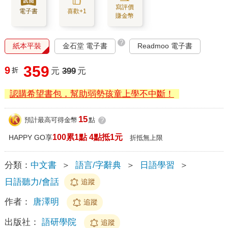
寫評價
電子書
喜歡+1
賺金幣
?
紙本平裝
金石堂 電子書
Readmoo 電子書
359
9
折
元
399
元
認購希望書包，幫助弱勢孩童上學不中斷！
15
預計最高可得金幣
點
?
100累1點 4點抵1元
HAPPY GO享
折抵無上限
分類：
中文書
＞
語言/字辭典
＞
日語學習
＞
日語聽力/會話
追蹤
作者：
唐澤明
追蹤
出版社：
語研學院
追蹤