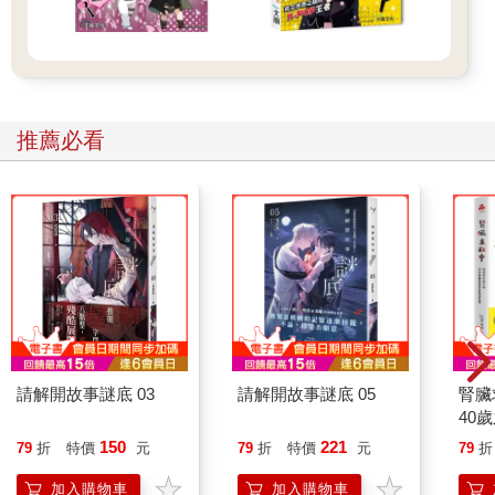
推薦必看
請解開故事謎底 03
請解開故事謎底 05
腎臟
40
就告
150
221
79
折
特價
元
79
折
特價
元
79
折
加入購物車
加入購物車