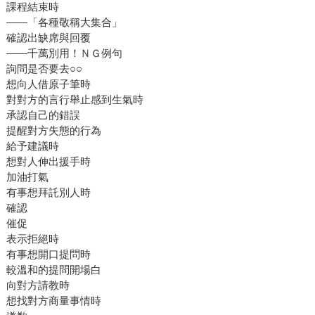
課程結束時
——「各種敬稱大集合」
確認出缺席與回覆
——千萬別用！ＮＧ例句
詢問是否要去○○
想向人借原子筆時
對對方的言行舉止感到生氣時
承認自己的錯誤
提醒對方失態的行為
給予建議時
想對人伸出援手時
加油打氣
有事想拜託別人時
確認
催促
表示拒絕時
有事想開口提問時
較溫和的提問開場白
向對方請教時
想找對方商量事情時