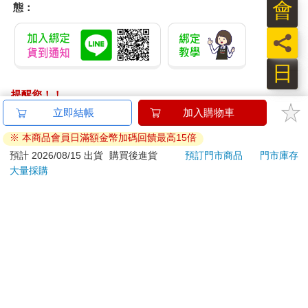
會
態：
員
日
提醒您！！
金石堂及銀行均不會請您操作ATM! 如接獲電話要求您前往
立即結帳
加入購物車
ATM提款機，請不要聽從指示，以免受騙上當！
※ 本商品會員日滿額金幣加碼回饋最高15倍
退換貨須知：
預計 2026/08/15 出貨
購買後進貨
預訂門市商品
門市庫存
大量採購
**提醒您，鑑賞期不等於試用期，退回商品須為全新狀態**
依據「消費者保護法」第19條及行政院消費者保護處公告之
「通訊交易解除權合理例外情事適用準則」，以下商品購買
後，除商品本身有瑕疵外，將不提供7天的猶豫期：
易於腐敗、保存期限較短或解約時即將逾期。（如：生
鮮食品）
依消費者要求所為之客製化給付。（客製化商品）
報紙、期刊或雜誌。（含MOOK、外文雜誌）
經消費者拆封之影音商品或電腦軟體。