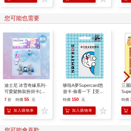
您可能也需要
迪士尼 冰雪奇緣系列-
哆啦A夢Supercard悠
三麗
可愛髮飾裝扮掛卡(藍
遊卡-偷看一下【受託
Sup
色)
代銷】
布丁
55
150
7
折
特價
元
特價
元
特價
加入購物車
加入購物車
您可能會喜歡