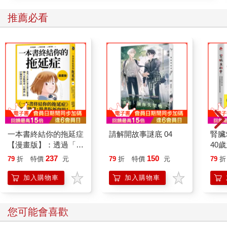
推薦必看
一本書終結你的拖延症
請解開故事謎底 04
腎臟
【漫畫版】：透過「小
40
行動」打開大腦的行動
就告
237
150
79
折
特價
元
79
折
特價
元
79
折
開關，懶人也能變身
「行動派」的37個科
加入購物車
加入購物車
學方法
您可能會喜歡