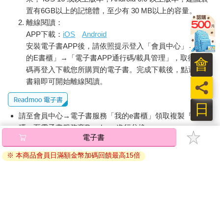
置有6GB以上的記憶體，至少有 30 MB以上的容量。
離線閱讀：
APP下載：
iOS
Android
安裝電子書APP後，請依照提示登入「會員中心」→「我
的E書櫃」→「電子書APP通行碼/載具管理」，取得通行
會
碼再登入下載您所購買的電子書。完成下載後，點選任一
書籍即可開始離線閱讀。
員
日
請至會員中心→電子書服務「我的e書櫃」領取複製『兌換
碼』至電子書服務商Readmoo進行兌換。
電子書
退換貨須知：
※ 本商品會員日滿額金幣加碼回饋最高15倍
因版權保護，您在金石堂所購買的電子書僅能以金石堂專屬
的閱讀軟體開啟閱讀，無法以其他閱讀器或直接下載檔案。
依據「消費者保護法」第19條及行政院消費者保護處公告之
「通訊交易解除權合理例外情事適用準則」，非以有形媒介
提供之數位內容或一經提供即為完成之線上服務，經消費者
事先同意始提供。（如：電子書、電子雜誌、下載版軟體、