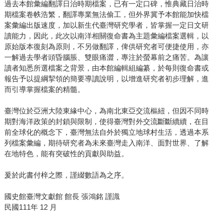
過去本館彙編翻譯日治時期檔案，已有一定口碑，惟典藏日治時
期檔案卷帙浩繁，翻譯專業無法偷工，但外界冀予本館能加快檔
案彙編出版速度，加以新生代臺灣研究學者，皆掌握一定日文研
讀能力，因此，此次以南洋相關復命書為主題彙編檔案選輯，以
原始版本復刻為原則，不另做翻譯，俾供研究者可便捷使用，亦
一解過去學者頭昏腦脹、雙眼痛澀，專注於螢幕前之痛苦。為讓
讀者知悉所選檔案之背景，由本館編輯組編纂，於每則復命書或
報告予以提綱挈領的簡要導讀說明，以增進研究者初步理解，進
而引導掌握檔案的精髓。
臺灣位於亞洲大陸東緣中心，為南北東亞交流樞紐，但因不同時
期對海洋政策的封鎖與限制，使得臺灣對外交流斷斷續續，在目
前全球化的概念下，臺灣無法自外於獨立地球村生活，透過本系
列檔案彙編，期待研究者為未來臺灣走入南洋、面對世界、了解
在地特色，能有突破性的貢獻與助益。
爰於此書付梓之際，謹綴數語為之序。
國史館臺灣文獻館 館長 張鴻銘 謹識
民國111年 12 月