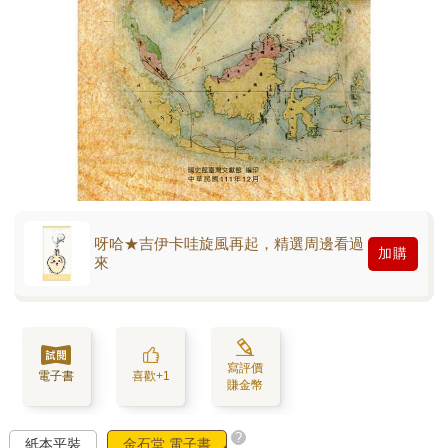
呀哈★吉伊卡哇旋風再起，精選周邊看過
加購
來
寫評價
電子書
喜歡+1
賺金幣
?
紙本平裝
金石堂 電子書