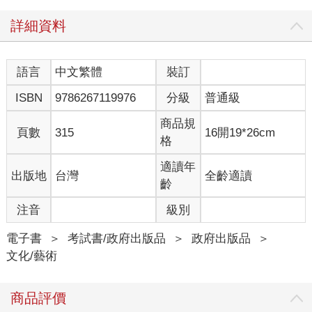
詳細資料
語言
中文繁體
裝訂
ISBN
9786267119976
分級
普通級
商品規
頁數
315
16開19*26cm
格
適讀年
出版地
台灣
全齡適讀
齡
注音
級別
電子書
＞
考試書/政府出版品
＞
政府出版品
＞
文化/藝術
商品評價