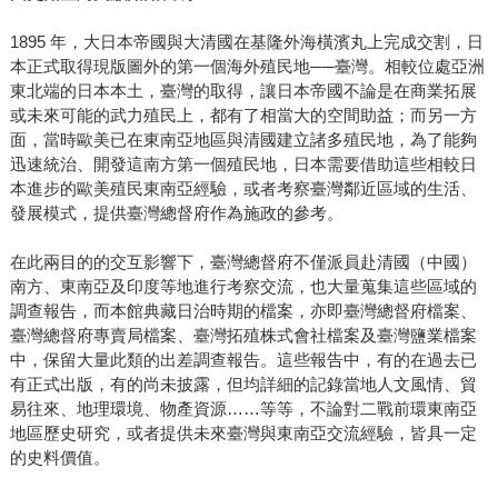
1895 年，大日本帝國與大清國在基隆外海橫濱丸上完成交割，日
本正式取得現版圖外的第一個海外殖民地──臺灣。相較位處亞洲
東北端的日本本土，臺灣的取得，讓日本帝國不論是在商業拓展
或未來可能的武力殖民上，都有了相當大的空間助益；而另一方
面，當時歐美已在東南亞地區與清國建立諸多殖民地，為了能夠
迅速統治、開發這南方第一個殖民地，日本需要借助這些相較日
本進步的歐美殖民東南亞經驗，或者考察臺灣鄰近區域的生活、
發展模式，提供臺灣總督府作為施政的參考。
在此兩目的的交互影響下，臺灣總督府不僅派員赴清國（中國）
南方、東南亞及印度等地進行考察交流，也大量蒐集這些區域的
調查報告，而本館典藏日治時期的檔案，亦即臺灣總督府檔案、
臺灣總督府專賣局檔案、臺灣拓殖株式會社檔案及臺灣鹽業檔案
中，保留大量此類的出差調查報告。這些報告中，有的在過去已
有正式出版，有的尚未披露，但均詳細的記錄當地人文風情、貿
易往來、地理環境、物產資源……等等，不論對二戰前環東南亞
地區歷史研究，或者提供未來臺灣與東南亞交流經驗，皆具一定
的史料價值。