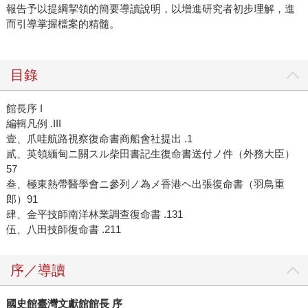
報告予以提綱挈領的簡要導讀說明，以增進研究者初步理解，進
而引導掌握檔案的精髓。
目錄
館長序 I
編輯凡例 .III
壹、爪哇航路視察復命書商船會社提出 .1
貳、英領緬甸ニ關スル柴田書記生復命書送付ノ件（外務大臣）
57
叁、極東熱帶醫學會ニ參列ノ為メ香港ヘ出張復命書（羽鳥重
郎）91
肆、金平技師南洋林業調查復命書 .131
伍、八田技師復命書 .211
序／導讀
國史館臺灣文獻館館長 序