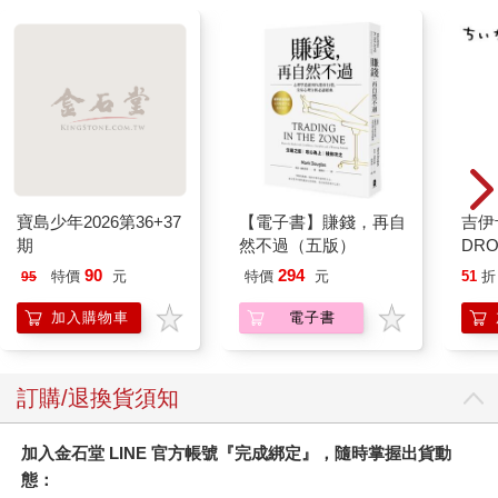
寶島少年2026第36+37
【電子書】賺錢，再自
吉伊
期
然不過（五版）
DR
水晶
90
294
特價
元
特價
元
51
折
95
貼紙
兔兔 
加入購物車
電子書
訂購/退換貨須知
加入金石堂 LINE 官方帳號『完成綁定』，隨時掌握出貨動
態：