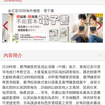
金石堂2026海外優惠：電子書
內容簡介
日治時期，臺灣總督府派員赴清國（中國）南方、東南亞及印度
等地進行考察交流，大量蒐集這些區域的調查報告。國史館臺灣
文獻館典藏日治時期的檔案，亦即臺灣總督府檔案、臺灣總督府
專賣局檔案、臺灣拓殖株式會社檔案及臺灣鹽業檔案中，保留大
量此類的出差調查報告，詳細的記錄當地人文風情、貿易往來、
地理環境、物產資源……等等。本書以南洋相關復命書為主題彙
編檔案選輯，以原始版本復刻為原則，不另做翻譯，俾供研究者
可便捷使用。另為讓讀者知悉所選檔案之背景，於每則復命書或