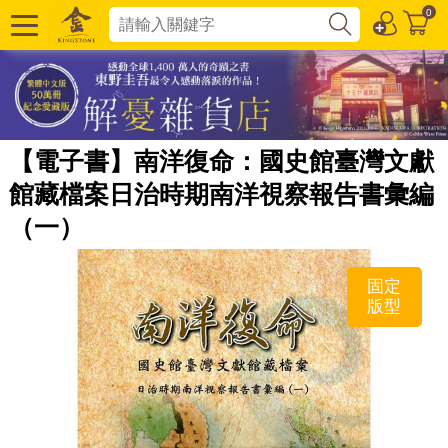
0
【電子書】南洋復命：國史館臺灣文獻
館藏檔案日治時期南洋視察報告書彙編
（一）
固定
版型