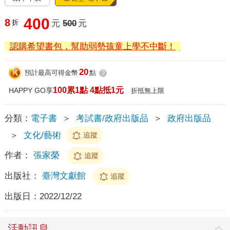
400
8
折
元
500
元
認購希望書包，幫助弱勢孩童上學不中斷！
20
預計最高可得金幣
點
?
100累1點 4點抵1元
HAPPY GO享
折抵無上限
分類：
電子書
＞
考試書/政府出版品
＞
政府出版品
＞
文化/藝術
追蹤
作者：
張家榮
追蹤
出版社：
臺灣文獻館
追蹤
出版日：
2022/12/22
活動訊息