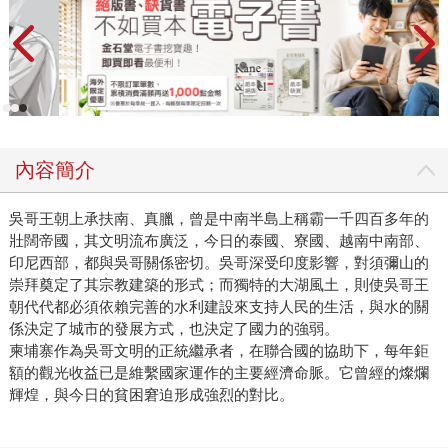
內容簡介
吳哥王朝上承扶南、真臘，曾是中南半島上稱霸一千四百多年的
壯闊帝國，其文明流布廣泛，今日的泰國、寮國、越南中南部、
印尼西部，都與吳哥關係密切。吳哥深受印度影響，對須彌山的
崇拜奠定了其宗教建築的形式；而獨特的大湖風土，則使吳哥王
朝代代都必須依賴完善的水利建設來支持人民的生活，與水的關
係決定了城市的發展方式，也決定了國力的強弱。
柬埔寨作為吳哥文明的正統繼承者，在聯合國的協助下，每年鉅
額的觀光收益已是維繫國家運作的主要經濟命脈。它曾經的燦爛
輝煌，與今日的貧困窘迫形成強烈的對比。