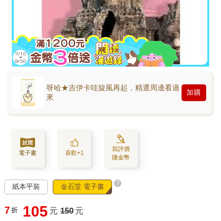
呀哈★吉伊卡哇旋風再起，精選周邊看過
加購
來
寫評價
電子書
喜歡+1
賺金幣
?
紙本平裝
金石堂 電子書
105
7
折
元
150
元