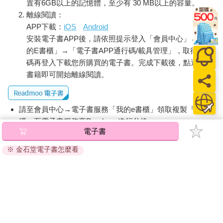
置有6GB以上的記憶體，至少有 30 MB以上的容量。
離線閱讀：
APP下載：
iOS
Android
安裝電子書APP後，請依照提示登入「會員中心」→「我
的E書櫃」→「電子書APP通行碼/載具管理」，取得通行
碼再登入下載您所購買的電子書。完成下載後，點選任一
書籍即可開始離線閱讀。
請至會員中心→電子書服務「我的e書櫃」領取複製『兌換
碼』至電子書服務商Readmoo進行兌換。
電子書
退換貨須知：
※ 金石堂電子書怎麼看
因版權保護，您在金石堂所購買的電子書僅能以金石堂專屬
的閱讀軟體開啟閱讀，無法以其他閱讀器或直接下載檔案。
依據「消費者保護法」第19條及行政院消費者保護處公告之
「通訊交易解除權合理例外情事適用準則」，非以有形媒介
提供之數位內容或一經提供即為完成之線上服務，經消費者
事先同意始提供。（如：電子書、電子雜誌、下載版軟體、
虛擬商品…等），
不受「網購服務需提供七日鑑賞期」的限