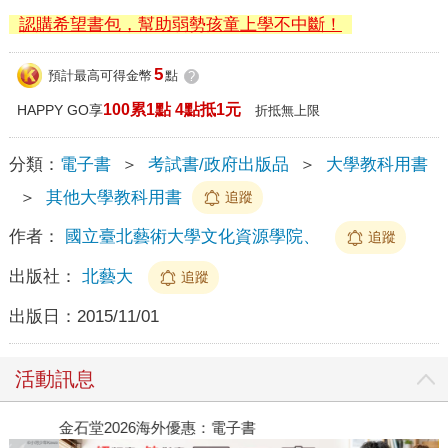
認購希望書包，幫助弱勢孩童上學不中斷！
5
預計最高可得金幣
點
?
100累1點 4點抵1元
HAPPY GO享
折抵無上限
分類：
電子書
＞
考試書/政府出版品
＞
大學教科用書
＞
其他大學教科用書
追蹤
作者：
國立臺北藝術大學文化資源學院、
追蹤
出版社：
北藝大
追蹤
出版日：
2015/11/01
活動訊息
金石堂2026海外優惠：電子書