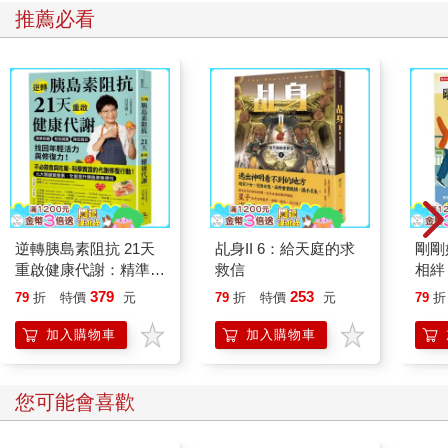
推薦必看
逆轉胰島素阻抗 21天
乩身II 6：給天庭的求
剛剛
重啟健康代謝：精準控
救信
相絆
糖、有效減重、降低發
要的
379
253
79
折
特價
元
79
折
特價
元
79
折
炎，找回年輕活力與修
復力！
加入購物車
加入購物車
您可能會喜歡