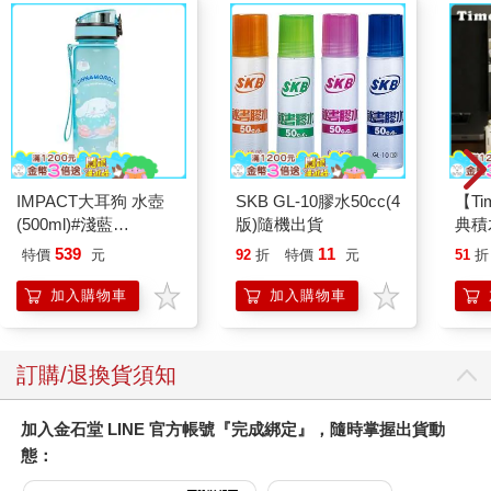
IMPACT大耳狗 水壺
SKB GL-10膠水50cc(4
【T
(500ml)#淺藍
版)隨機出貨
典積
IMCMB01LB
539
11
特價
元
92
折
特價
元
51
折
加入購物車
加入購物車
訂購/退換貨須知
加入金石堂 LINE 官方帳號『完成綁定』，隨時掌握出貨動
態：