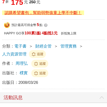
175
7
折
元
250
元
認購希望書包，幫助弱勢孩童上學不中斷！
5
預計最高可得金幣
點
?
100累1點 4點抵1元
HAPPY GO享
折抵無上限
分類：
電子書
＞
財經企管
＞
管理實務
＞
人力資源管理
追蹤
作者：
周理弘
追蹤
出版社：
樸實
追蹤
出版日：
2008/03/26
活動訊息