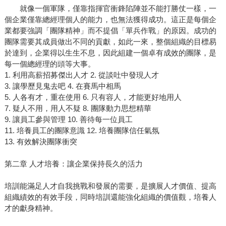
就像一個軍隊，僅靠指揮官衝鋒陷陣並不能打勝仗一樣，一
個企業僅靠總經理個人的能力，也無法獲得成功。這正是每個企
業都要強調「團隊精神」而不提倡「單兵作戰」的原因。成功的
團隊需要其成員做出不同的貢獻，如此一來，整個組織的目標易
於達到，企業得以生生不息，因此組建一個卓有成效的團隊，是
每一個總經理的頭等大事。
1. 利用高薪招募傑出人才 2. 從談吐中發現人才
3. 讓學歷見鬼去吧 4. 在賽馬中相馬
5. 人各有才，重在使用 6. 只有容人，才能更好地用人
7. 疑人不用，用人不疑 8. 團隊動力思想精華
9. 讓員工參與管理 10. 善待每一位員工
11. 培養員工的團隊意識 12. 培養團隊信任氣氛
13. 有效解決團隊衝突
第二章 人才培養：讓企業保持長久的活力
培訓能滿足人才自我挑戰和發展的需要，是擴展人才價值、提高
組織績效的有效手段，同時培訓還能強化組織的價值觀，培養人
才的獻身精神。