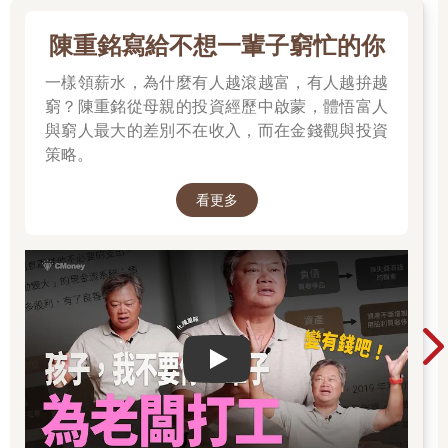
陳重銘寫給不想一輩子窮忙的你
一樣領薪水，為什麼有人越滾越富，有人越拚越
窮？陳重銘從母親的投資經歷中啟蒙，體悟富人
與窮人最大的差別不在收入，而在金錢觀與投資
策略。
看更多
Play video