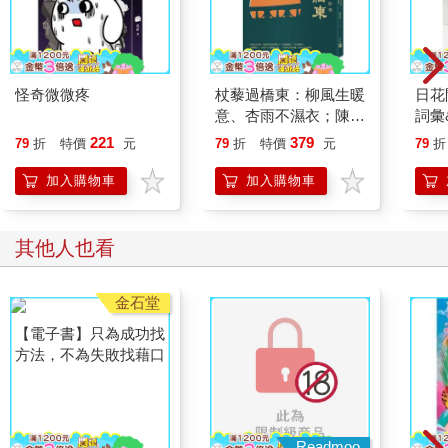
怪奇微微疼
杖藜過橋東：柳風生暖
日花
意、杏雨不濕衣；陳亮
詞彙
恭談以心轉境的適齡漫
221
379
79
折
特價
元
79
折
特價
元
79
折
想
加入購物車
加入購物車
其他人也看
金石堂
Readmoo