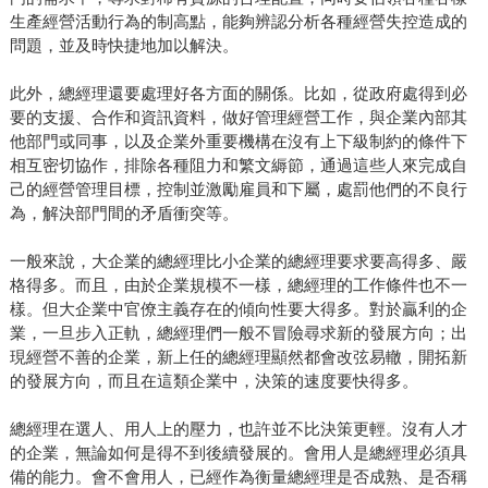
生產經營活動行為的制高點，能夠辨認分析各種經營失控造成的
問題，並及時快捷地加以解決。
此外，總經理還要處理好各方面的關係。比如，從政府處得到必
要的支援、合作和資訊資料，做好管理經營工作，與企業內部其
他部門或同事，以及企業外重要機構在沒有上下級制約的條件下
相互密切協作，排除各種阻力和繁文縟節，通過這些人來完成自
己的經營管理目標，控制並激勵雇員和下屬，處罰他們的不良行
為，解決部門間的矛盾衝突等。
一般來說，大企業的總經理比小企業的總經理要求要高得多、嚴
格得多。而且，由於企業規模不一樣，總經理的工作條件也不一
樣。但大企業中官僚主義存在的傾向性要大得多。對於贏利的企
業，一旦步入正軌，總經理們一般不冒險尋求新的發展方向；出
現經營不善的企業，新上任的總經理顯然都會改弦易轍，開拓新
的發展方向，而且在這類企業中，決策的速度要快得多。
總經理在選人、用人上的壓力，也許並不比決策更輕。沒有人才
的企業，無論如何是得不到後續發展的。會用人是總經理必須具
備的能力。會不會用人，已經作為衡量總經理是否成熟、是否稱