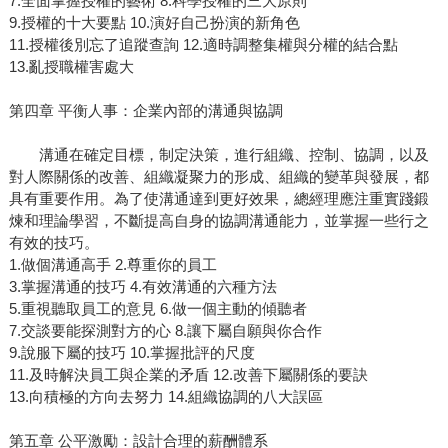
7.全面掌握授權的藝術 8.科學授權的三大原則
9.授權的十大要點 10.演好自己扮演的新角色
11.授權後別忘了追蹤查詢 12.適時調整集權與分權的結合點
13.亂授職權害處大
第四章 平衡人事：企業內部的溝通與協調
溝通在確定目標，制定決策，進行組織、控制、協調，以及
對人際關係的改善、組織凝聚力的形成、組織的變革與發展，都
具有重要作用。為了使溝通達到更好效果，總經理應注重實踐鍛
煉和理論學習，不斷提高自身的協調溝通能力，並掌握一些行之
有效的技巧。
1.做個溝通高手 2.尊重你的員工
3.掌握溝通的技巧 4.有效溝通的六種方法
5.重視聽取員工的意見 6.做一個主動的傾聽者
7.交談要能探測對方的心 8.讓下屬自願與你合作
9.說服下屬的技巧 10.掌握批評的尺度
11.及時解決員工與企業的矛盾 12.改善下屬關係的要訣
13.向積極的方向去努力 14.組織協調的八大誤區
第五章 公平激勵：設計合理的薪酬體系