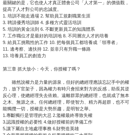
最關鍵的是，它也使人才真正體會公司「人才第一」的價值觀，
提高了人才對公司的忠誠度。
1. 培訓不能走過場 2. 幫助員工規劃職業生涯
3. 聘請優秀培訓師 4. 多種方式靈活培訓
5. 培訓的黃金法則 6. 不斷更新員工的知識體系
7. 工作職位才是最好的培訓地 8. 不同層次人才的培養
9. 給員工挑戰性的工作 10. 把每個員工都培養成「領導者」
11. 邊考察、邊扶持 12. 並非只有升職一條路
13. 培養員工的創造力
第三章 抓大放小：今天，你授權了嗎？
雖然說權力是力量的源泉，但好的總經理應該忘記手中的權
力，放下官架子，因為權力有時只會招來對方的反感，助長其逆
反心理，使總經理失去依賴。遠離群眾的總經理，也就成了無本
之木、無源之水。任何總經理，即使智力、精力再超群，也不可
能獨攬一切，授權是大勢所趨，是明智之舉。
1.專斷獨行是管理的大忌 2.濫權最終導致失權
3.認識授權的必要性 4.做好授權前的準備工作
5.讓下屬自主地處理事務 6.財勢造英雄