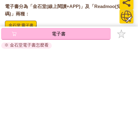
電子書分為「金石堂(線上閱讀+APP)」及「Readmoo(兌換
碼)」兩種：
電子書
將儲存於會員中心→電子書服務「我的e書櫃」，點選線上
閱讀直接開啟閱讀。
※ 金石堂電子書怎麼看
線上閱讀：
建議使用Chrome、Microsoft Edge 有較佳的線上瀏覽效
果， iOS 16 或以上版本，Android 6.0 以上版本，建議裝
置有6GB以上的記憶體，至少有 30 MB以上的容量。
離線閱讀：
APP下載：
iOS
Android
安裝電子書APP後，請依照提示登入「會員中心」→「我
的E書櫃」→「電子書APP通行碼/載具管理」，取得通行
碼再登入下載您所購買的電子書。完成下載後，點選任一
書籍即可開始離線閱讀。