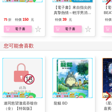
【電子書】只為成功找
【電子書】來自指尖的
【電
方法，不為失敗找藉口
真摯熱情～輕浮男消防
BE
員帶著熱烈眼神擁抱我
（3
150
39
75
折
特價
元
特價
元
特價
～(第28話)
電子書
電子書
您可能會喜歡
連同慾望澈底吞噬你
龍貓 BD
《星
（全）【特裝版】
嘉賓