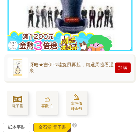
呀哈★吉伊卡哇旋風再起，精選周邊看過
加購
來
寫評價
電子書
喜歡+1
賺金幣
?
紙本平裝
金石堂 電子書