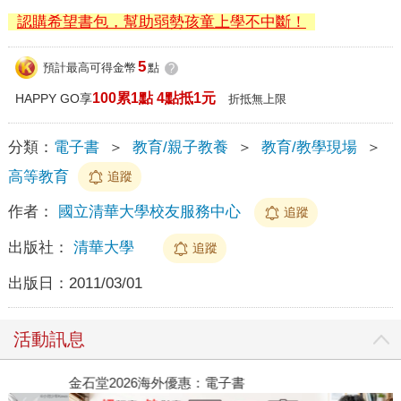
認購希望書包，幫助弱勢孩童上學不中斷！
5
預計最高可得金幣
點
?
100累1點 4點抵1元
HAPPY GO享
折抵無上限
分類：
電子書
＞
教育/親子教養
＞
教育/教學現場
＞
高等教育
追蹤
作者：
國立清華大學校友服務中心
追蹤
出版社：
清華大學
追蹤
出版日：
2011/03/01
活動訊息
金石堂2026海外優惠：電子書