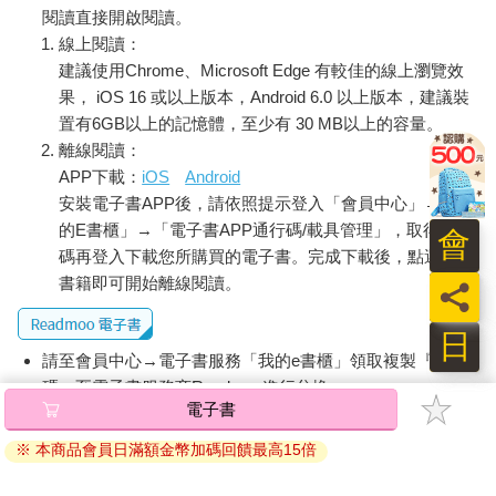
閱讀直接開啟閱讀。
線上閱讀：
建議使用Chrome、Microsoft Edge 有較佳的線上瀏覽效
果， iOS 16 或以上版本，Android 6.0 以上版本，建議裝
置有6GB以上的記憶體，至少有 30 MB以上的容量。
離線閱讀：
APP下載：
iOS
Android
安裝電子書APP後，請依照提示登入「會員中心」→「我
的E書櫃」→「電子書APP通行碼/載具管理」，取得通行
會
碼再登入下載您所購買的電子書。完成下載後，點選任一
書籍即可開始離線閱讀。
員
日
請至會員中心→電子書服務「我的e書櫃」領取複製『兌換
碼』至電子書服務商Readmoo進行兌換。
電子書
退換貨須知：
※ 本商品會員日滿額金幣加碼回饋最高15倍
因版權保護，您在金石堂所購買的電子書僅能以金石堂專屬
的閱讀軟體開啟閱讀，無法以其他閱讀器或直接下載檔案。