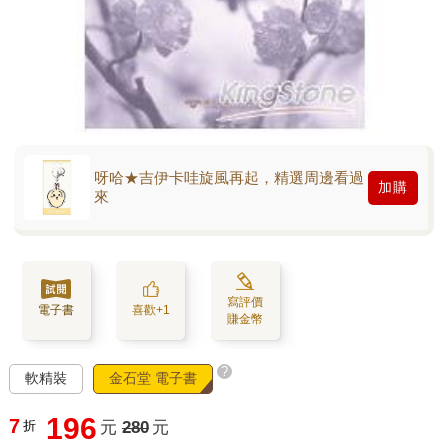
呀哈★吉伊卡哇旋風再起，精選周邊看過
加購
來
寫評價
電子書
喜歡+1
賺金幣
?
軟精裝
金石堂 電子書
196
7
折
元
280
元