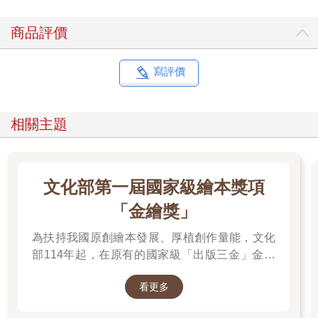
商品評價
寫評價
相關主題
文化部第一屆國家級繪本獎項
「金繪獎」
為扶持我國原創繪本發展、厚植創作量能，文化
部114年起，在原有的國家級「出版三金」金鼎
獎、金漫獎、金典獎外，新增「金繪獎」，希望
看更多
促進台灣圖文出版的多元發展。獎項分為「特別
貢獻獎」、「繪本新人獎」、「繪本編輯獎」、