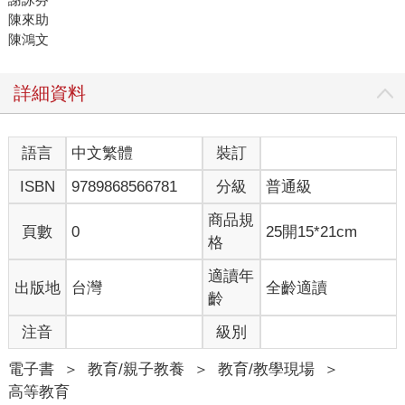
陳來助
陳鴻文
詳細資料
語言
中文繁體
裝訂
ISBN
9789868566781
分級
普通級
商品規
頁數
0
25開15*21cm
格
適讀年
出版地
台灣
全齡適讀
齡
注音
級別
電子書
＞
教育/親子教養
＞
教育/教學現場
＞
高等教育