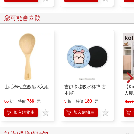
您可能會喜歡
山毛櫸站立飯匙-3入組
吉伊卡哇吸水杯墊(古
【Ko
本屋)
大廈扇
788
180
66
折
特價
元
9
折
特價
元
1250
加入購物車
加入購物車