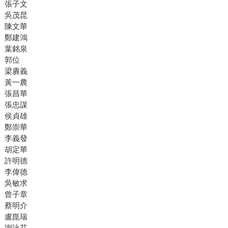
張子文
吳茂昆
陳文華
鄭建鴻
葉銘泉
郭位
梁賡義
黃一農
張昌華
張忠謀
侯貞雄
鄭崇華
李義發
胡定華
許明德
李偉德
吳敏求
曾子章
蔡明介
盧崑瑞
謝詠芬