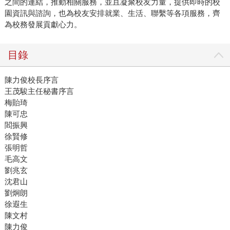
之間的連結，推動相關服務，並且凝聚校友力量，提供即時的校
園資訊與諮詢，也為校友安排就業、生活、聯繫等各項服務，齊
為校務發展貢獻心力。
目錄
陳力俊校長序言
王茂駿主任秘書序言
梅貽琦
陳可忠
閻振興
徐賢修
張明哲
毛高文
劉兆玄
沈君山
劉炯朗
徐遐生
陳文村
陳力俊