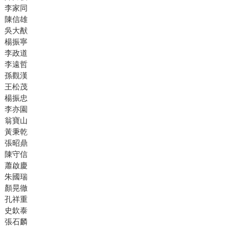
李家同
陳信雄
吳大猷
楊振寧
李政道
李遠哲
孫觀漢
王松茂
楊振忠
李亦園
翁寶山
黃秉乾
張昭鼎
陳守信
蕭啟慶
朱國瑞
顏晃徹
孔祥重
史欽泰
張石麟