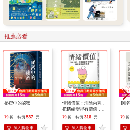
推薦必看
祕密中的祕密
情緒價值：消除內耗，
刪掉
把情緒變得有價值，跟
誰都能自在相處
537
316
79
折
特價
元
79
折
特價
元
79
折
加入購物車
加入購物車