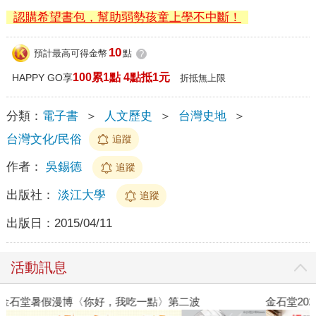
認購希望書包，幫助弱勢孩童上學不中斷！
10
預計最高可得金幣
點
?
100累1點 4點抵1元
HAPPY GO享
折抵無上限
分類：
電子書
＞
人文歷史
＞
台灣史地
＞
台灣文化/民俗
追蹤
作者：
吳錫德
追蹤
出版社：
淡江大學
追蹤
出版日：
2015/04/11
活動訊息
金石堂2026海外優惠：電子書