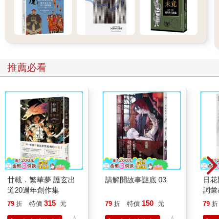
推薦必看
廿載．繁華夢 護玄出
請解開故事謎底 03
日花
道20週年創作集
詞彙
315
150
79
折
特價
元
79
折
特價
元
79
折