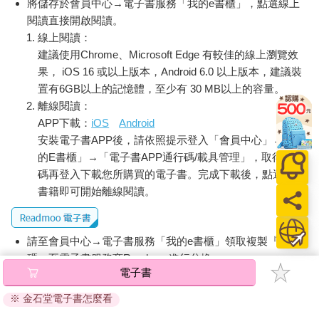
將儲存於會員中心→電子書服務「我的e書櫃」，點選線上
閱讀直接開啟閱讀。
線上閱讀：
建議使用Chrome、Microsoft Edge 有較佳的線上瀏覽效
果， iOS 16 或以上版本，Android 6.0 以上版本，建議裝
置有6GB以上的記憶體，至少有 30 MB以上的容量。
離線閱讀：
APP下載：
iOS
Android
安裝電子書APP後，請依照提示登入「會員中心」→「我
的E書櫃」→「電子書APP通行碼/載具管理」，取得通行
碼再登入下載您所購買的電子書。完成下載後，點選任一
書籍即可開始離線閱讀。
請至會員中心→電子書服務「我的e書櫃」領取複製『兌換
碼』至電子書服務商Readmoo進行兌換。
電子書
退換貨須知：
※ 金石堂電子書怎麼看
因版權保護，您在金石堂所購買的電子書僅能以金石堂專屬
的閱讀軟體開啟閱讀，無法以其他閱讀器或直接下載檔案。