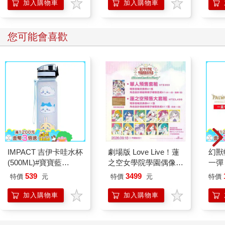
加入購物車
加入購物車
您可能會喜歡
IMPACT 吉伊卡哇水杯
劇場版 Love Live！蓮
幻獸
(500ML)#寶寶藍
之空女學院學園偶像俱
一彈 
IMCHB01LB
樂部 Bloom Garden
Pal
539
3499
特價
元
特價
元
特價
Party蓮之空預售大套
盒）
組
加入購物車
加入購物車