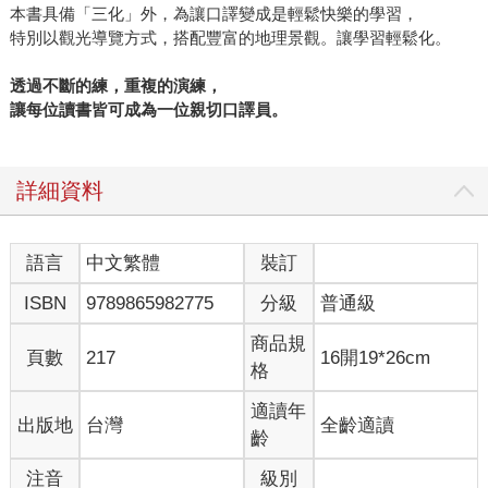
本書具備「三化」外，為讓口譯變成是輕鬆快樂的學習，
特別以觀光導覽方式，搭配豐富的地理景觀。讓學習輕鬆化。
透過不斷的練，重複的演練，
讓每位讀書皆可成為一位親切口譯員。
詳細資料
語言
中文繁體
裝訂
ISBN
9789865982775
分級
普通級
商品規
頁數
217
16開19*26cm
格
適讀年
出版地
台灣
全齡適讀
齡
注音
級別