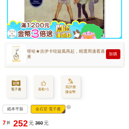
呀哈★吉伊卡哇旋風再起，精選周邊看過
加購
來
寫評價
電子書
喜歡+1
賺金幣
?
紙本平裝
金石堂 電子書
252
7
折
元
360
元