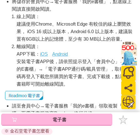
將儲存於會員中心→電子書服務「我的e書櫃」，點選線上
閱讀直接開啟閱讀。
線上閱讀：
建議使用Chrome、Microsoft Edge 有較佳的線上瀏覽效
果， iOS 16 或以上版本，Android 6.0 以上版本，建議裝
置有6GB以上的記憶體，至少有 30 MB以上的容量。
離線閱讀：
APP下載：
iOS
Android
安裝電子書APP後，請依照提示登入「會員中心」→「我
的E書櫃」→「電子書APP通行碼/載具管理」，取得通行
碼再登入下載您所購買的電子書。完成下載後，點選任一
書籍即可開始離線閱讀。
請至會員中心→電子書服務「我的e書櫃」領取複製『兌換
碼』至電子書服務商Readmoo進行兌換。
電子書
退換貨須知：
※ 金石堂電子書怎麼看
因版權保護，您在金石堂所購買的電子書僅能以金石堂專屬
的閱讀軟體開啟閱讀，無法以其他閱讀器或直接下載檔案。