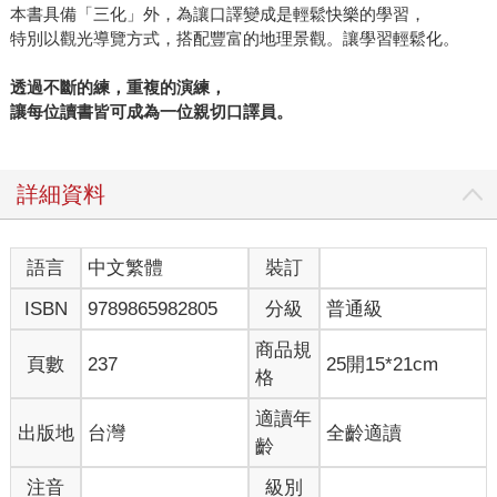
本書具備「三化」外，為讓口譯變成是輕鬆快樂的學習，
特別以觀光導覽方式，搭配豐富的地理景觀。讓學習輕鬆化。
透過不斷的練，重複的演練，
讓每位讀書皆可成為一位親切口譯員。
詳細資料
語言
中文繁體
裝訂
ISBN
9789865982805
分級
普通級
商品規
頁數
237
25開15*21cm
格
適讀年
出版地
台灣
全齡適讀
齡
注音
級別