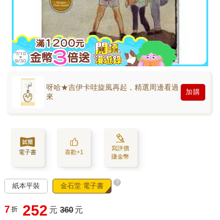
呀哈★吉伊卡哇旋風再起，精選周邊看過
加購
來
寫評價
電子書
喜歡+1
賺金幣
?
紙本平裝
金石堂 電子書
252
7
折
元
360
元