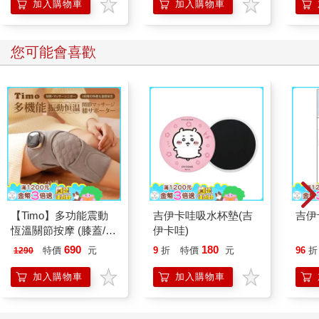
加入購物車
加入購物車
您可能會喜歡
【Timo】多功能震動
吉伊卡哇吸水杯墊(吉
吉伊
恆溫關節按摩 (膝蓋/
伊卡哇)
肩/手肘通用) 無線充電
690
180
特價
元
9
折
特價
元
96
折
1290
加熱護膝 智能震動護
膝熱敷 【單入組】
加入購物車
加入購物車