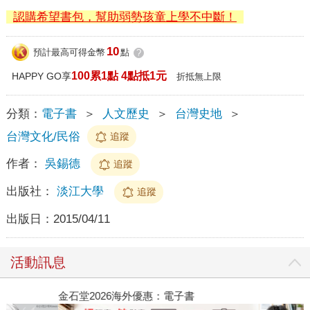
認購希望書包，幫助弱勢孩童上學不中斷！
10
預計最高可得金幣
點
?
100累1點 4點抵1元
HAPPY GO享
折抵無上限
分類：
電子書
＞
人文歷史
＞
台灣史地
＞
台灣文化/民俗
追蹤
作者：
吳錫德
追蹤
出版社：
淡江大學
追蹤
出版日：
2015/04/11
活動訊息
金石堂2026海外優惠：電子書