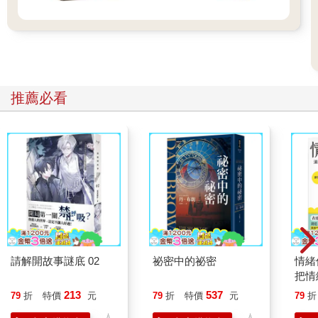
推薦必看
請解開故事謎底 02
祕密中的祕密
情緒
把情
誰都
213
537
79
折
特價
元
79
折
特價
元
79
折