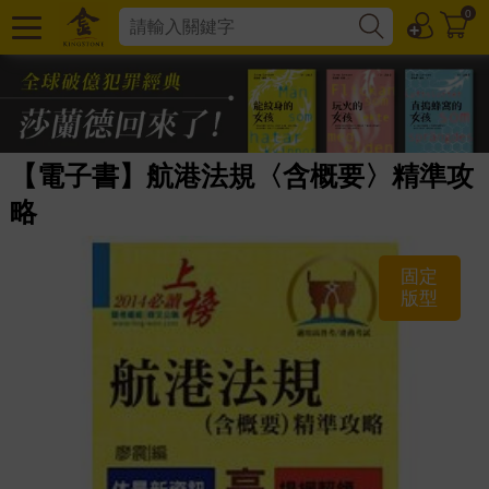
0
【電子書】航港法規〈含概要〉精準攻
略
固定
版型