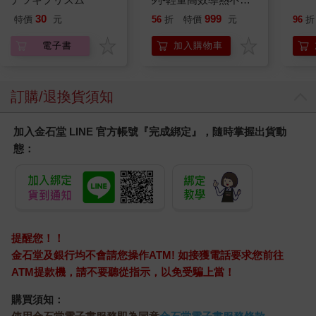
平煎鍋30cm
30
999
特價
元
56
折
特價
元
96
折
電子書
加入購物車
訂購/退換貨須知
加入金石堂 LINE 官方帳號『完成綁定』，隨時掌握出貨動
態：
提醒您！！
金石堂及銀行均不會請您操作ATM! 如接獲電話要求您前往
ATM提款機，請不要聽從指示，以免受騙上當！
購買須知：