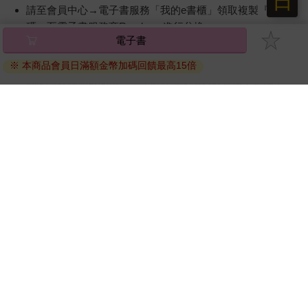
日
請至會員中心→電子書服務「我的e書櫃」領取複製『兌換
碼』至電子書服務商Readmoo進行兌換。
電子書
退換貨須知：
※ 本商品會員日滿額金幣加碼回饋最高15倍
因版權保護，您在金石堂所購買的電子書僅能以金石堂專屬
的閱讀軟體開啟閱讀，無法以其他閱讀器或直接下載檔案。
依據「消費者保護法」第19條及行政院消費者保護處公告之
「通訊交易解除權合理例外情事適用準則」，非以有形媒介
提供之數位內容或一經提供即為完成之線上服務，經消費者
事先同意始提供。（如：電子書、電子雜誌、下載版軟體、
虛擬商品…等），
不受「網購服務需提供七日鑑賞期」的限
制
。為維護您的權益，建議您先使用「試閱」功能後再付款
購買。