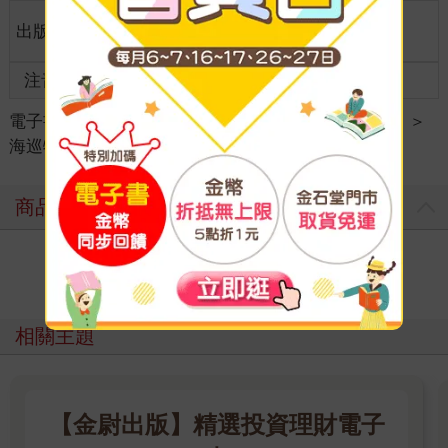
適讀年
出版地
台灣
全齡適讀
齡
注音
級別
電子書
＞
考試書/政府出版品
＞
公務人員/高普考
＞
海巡特考
商品評價
寫評價
相關主題
【金尉出版】精選投資理財電子