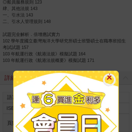
◎船員服務規則 123
肆、其他法規 143
一、引水法 143
二、引水人管理規則 148
試題完全解析．倍增應試實力
102 學年度國立臺灣海洋大學研究所碩士班暨碩士在職專班招生
考試試題 157
103 年航運行政《航港法規》模擬試題 164
103 年航運行政《航港法規概要》模擬試題 171
詳細資料
語言
中文繁體
裝訂
ISBN
9789574549016
分級
普通級
商品規
頁數
0
18開17*23cm
格