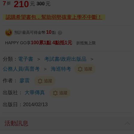
210
7
折
元
300
元
認購希望書包，幫助弱勢孩童上學不中斷！
10
預計最高可得金幣
點
?
100累1點 4點抵1元
HAPPY GO享
折抵無上限
分類：
電子書
＞
考試書/政府出版品
＞
公務人員/高普考
＞
海巡特考
追蹤
作者：
廖震
追蹤
出版社：
大華傳真
追蹤
出版日：
2014/02/13
活動訊息