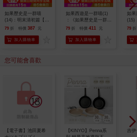
如果歷史是一群喵
如果西遊是一群喵(1)
如果
(14)：明末清初篇【萌
：《如果歷史是一群
(1
貓漫畫學歷史】
喵》作者最新力作，附
貓漫
387
411
79
折
特價
元
79
折
特價
元
79
折
【首卷特典】拉頁
加入購物車
加入購物車
您可能會喜歡
【電子書】池田夏希
【KINYO】Penna系
吉伊
ナツキプリズム
列-輕量高效導熱不沾