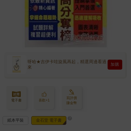
呀哈★吉伊卡哇旋風再起，精選周邊看過
加購
來
寫評價
電子書
喜歡+1
賺金幣
?
紙本平裝
金石堂 電子書