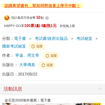
認購希望書包，幫助弱勢孩童上學不中斷！
10
預計最高可得金幣
點
?
100累1點 4點抵1元
HAPPY GO享
折抵無上限
分類：
電子書
＞
考試書/政府出版品
＞
考試秘笈
＞
國家考試秘笈
追蹤
作者：
寧遠、周文蒂
追蹤
出版社：
大華傳真
追蹤
出版日：
2017/05/22
活動訊息
金石堂2026海外優惠：電子書