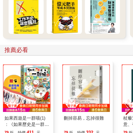
推薦必看
如果西遊是一群喵(1)
刪掉容易，忘掉很難
杖藜
：《如果歷史是一群
意、
喵》作者最新力作，附
恭談
411
332
79
折
特價
元
79
折
特價
元
79
折