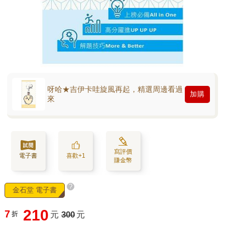
呀哈★吉伊卡哇旋風再起，精選周邊看過
加購
來
寫評價
電子書
喜歡+1
賺金幣
?
金石堂 電子書
210
7
折
元
300
元