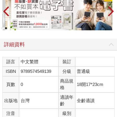
詳細資料
語言
中文繁體
裝訂
ISBN
9789574549139
分級
普通級
商品規
頁數
0
18開17*23cm
格
適讀年
出版地
台灣
全齡適讀
齡
注音
級別