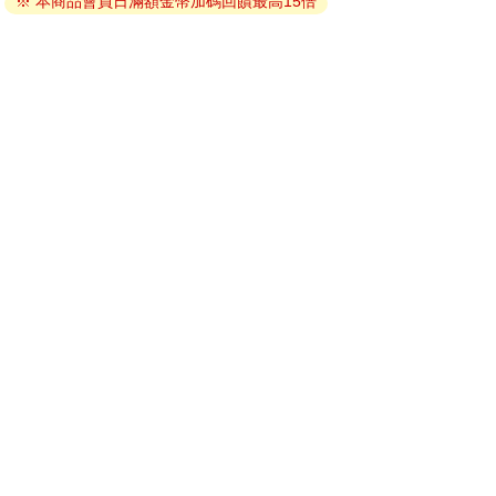
※ 本商品會員日滿額金幣加碼回饋最高15倍
因版權保護，您在金石堂所購買的電子書僅能以金石堂專屬
的閱讀軟體開啟閱讀，無法以其他閱讀器或直接下載檔案。
依據「消費者保護法」第19條及行政院消費者保護處公告之
「通訊交易解除權合理例外情事適用準則」，非以有形媒介
提供之數位內容或一經提供即為完成之線上服務，經消費者
事先同意始提供。（如：電子書、電子雜誌、下載版軟體、
虛擬商品…等），
不受「網購服務需提供七日鑑賞期」的限
制
。為維護您的權益，建議您先使用「試閱」功能後再付款
購買。