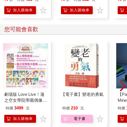
【首卷特典】拉頁
想
加入購物車
加入購物車
您可能會喜歡
劇場版 Love Live！蓮
【電子書】變老的勇氣
【Pa
之空女學院學園偶像俱
Min
樂部 Bloom Garden
IC
3499
210
特價
元
特價
元
特價
Party蓮之空預售大套
組
加入購物車
電子書