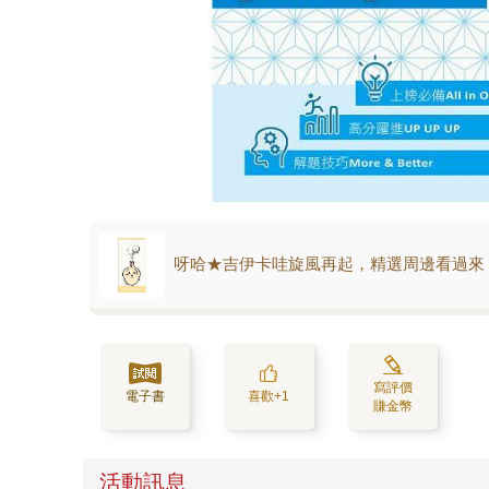
呀哈★吉伊卡哇旋風再起，精選周邊看過來
寫評價
電子書
喜歡+1
賺金幣
活動訊息