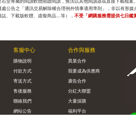
金石堂專屬的閱讀軟體開啟閱讀，無法以其他閱讀器或直接下載檔案
保護處公告之「通訊交易解除權合理例外情事適用準則」，非以有形媒
雜誌、下載版軟體、虛擬商品…等），
不受「網購服務需提供七日鑑
客服中心
合作與服務
購物說明
異業合作
付款方式
我要成為供應商
寄送方式
廣告合作
售後服務
分紅大聯盟
聯絡我們
大量採購
網站公告
福利平台
B2B供應鏈平台
Admin