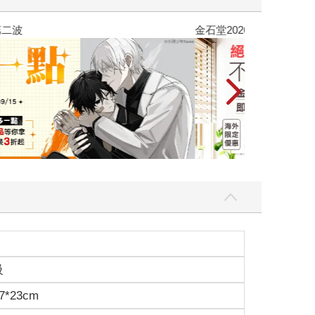
吃一點〉第二波
金石堂2026海
級
7*23cm