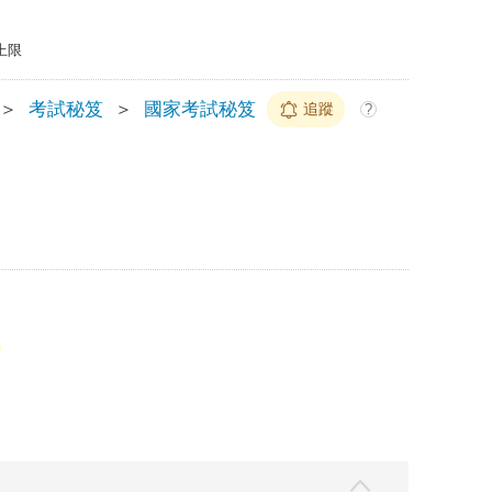
上限
＞
考試秘笈
＞
國家考試秘笈
追蹤
?