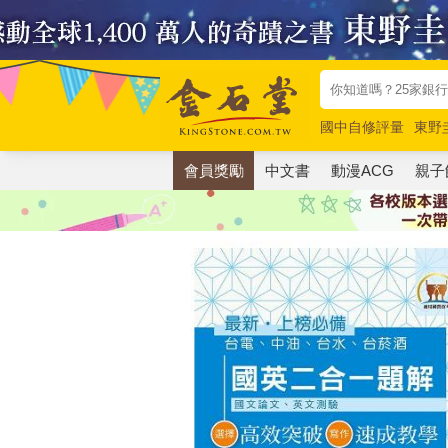
國中自修評量
東野
唯紅花綻放
奧德賽
會員獎勵
中文書
動漫ACG
親子