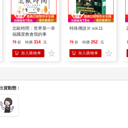
北歐時間：世界第一幸
特殊傳說Ⅲ vol.11
福國度教會我的事
314
252
79
折
特價
元
79
折
特價
元
加入購物車
加入購物車
握出貨動態：