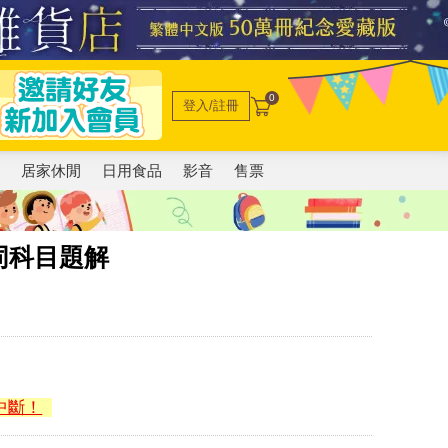
0
登入/註冊
電
居家休閒
日用食品
影音
售票
同科目題解
中斷！