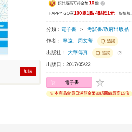
10
預計最高可得金幣
點
?
100累1點 4點抵1元
HAPPY GO享
折抵無
分類：
電子書
＞
考試書/政府出版品
作者：
寧遠、周文蒂
追蹤
出版社：
大華傳真
追蹤
?
出版日：
2017/05/22
加購
電子書
※ 本商品會員日滿額金幣加碼回饋最高15倍