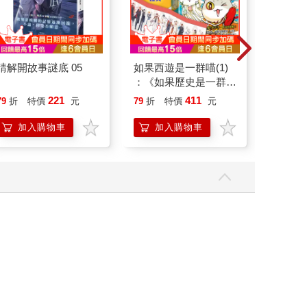
請解開故事謎底 05
如果西遊是一群喵(1)
情緒價
：《如果歷史是一群
把情緒
喵》作者最新力作，附
誰都能
221
411
79
折
特價
元
79
折
特價
元
79
折
【首卷特典】拉頁
加入購物車
加入購物車
加