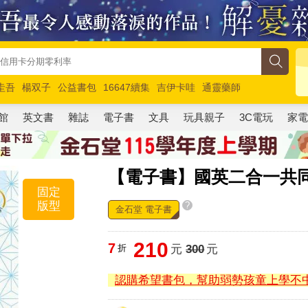
圭吾
楊双子
公益書包
16647續集
吉伊卡哇
通靈藥師
路邊攤新作
馬斯克
玩具總動員5
超慢跑
館
英文書
雜誌
電子書
文具
玩具親子
3C電玩
家
【電子書】國英二合一共
固定
版型
?
金石堂 電子書
210
7
折
元
300
元
認購希望書包，幫助弱勢孩童上學不