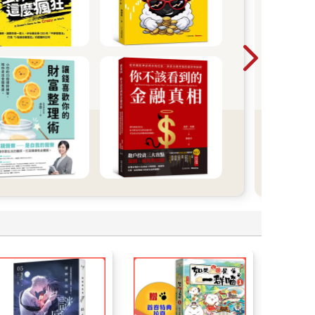
教師甄
面7