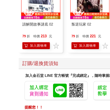
請解開故事謎底 02
叛逆玩家 02
213
221
79
折
特價
元
79
折
特價
元
加入購物車
加入購物車
訂購/退換貨須知
加入金石堂 LINE 官方帳號『完成綁定』，隨時掌
提醒您！！