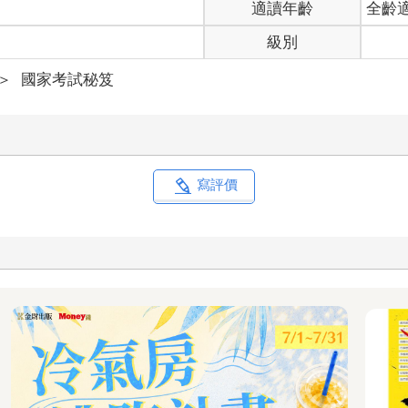
適讀年齡
全齡
級別
＞
國家考試秘笈
寫評價