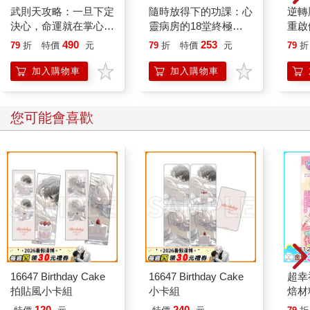
武則天攻略：一旦下定
隨時放得下的功課：心
逆轉
決心，命運就在掌心！
靈病房的18堂終極學
重啟
【作者親簽版】
分
糖、
490
253
79
折
特價
元
79
折
特價
元
79
折
炎，
復力
加入購物車
加入購物車
您可能會喜歡
16647 Birthday Cake
16647 Birthday Cake
超幸
拍貼風小卡組
小卡組
焙材
愛配
120
240