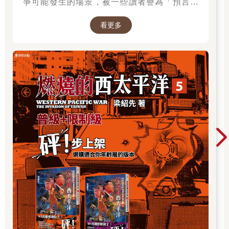
爭可能發生的場景，被一些讀者譽為「預言之
書」。 作者是退役少校梁紹先(毛球老師)，本作
看更多
品在CCC連載中。第五集為最新級數，買就抽作
者親簽書，詳細辦法請到書籍頁面查看。