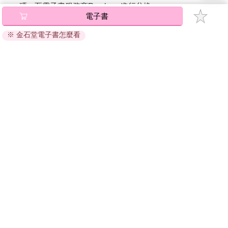
碼』至電子書服務商Readmoo進行兌換。
電子書
退換貨須知：
※ 金石堂電子書怎麼看
因版權保護，您在金石堂所購買的電子書僅能以金石堂專屬
的閱讀軟體開啟閱讀，無法以其他閱讀器或直接下載檔案。
依據「消費者保護法」第19條及行政院消費者保護處公告之
「通訊交易解除權合理例外情事適用準則」，非以有形媒介
提供之數位內容或一經提供即為完成之線上服務，經消費者
事先同意始提供。（如：電子書、電子雜誌、下載版軟體、
虛擬商品…等），
不受「網購服務需提供七日鑑賞期」的限
制
。為維護您的權益，建議您先使用「試閱」功能後再付款
購買。