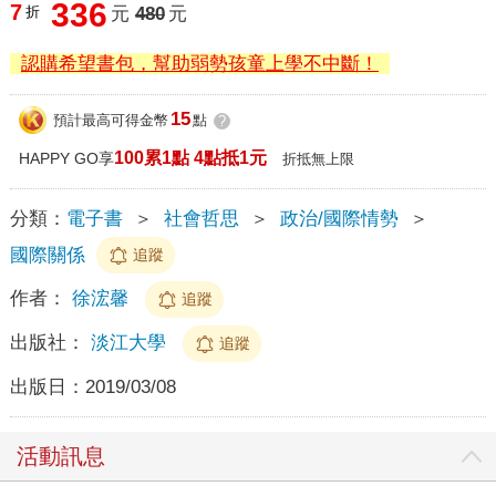
336
7
折
元
480
元
認購希望書包，幫助弱勢孩童上學不中斷！
15
預計最高可得金幣
點
?
100累1點 4點抵1元
HAPPY GO享
折抵無上限
分類：
電子書
＞
社會哲思
＞
政治/國際情勢
＞
國際關係
追蹤
作者：
徐浤馨
追蹤
出版社：
淡江大學
追蹤
出版日：
2019/03/08
活動訊息