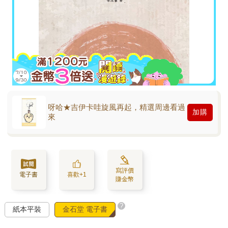
呀哈★吉伊卡哇旋風再起，精選周邊看過
加購
來
寫評價
電子書
喜歡+1
賺金幣
?
紙本平裝
金石堂 電子書