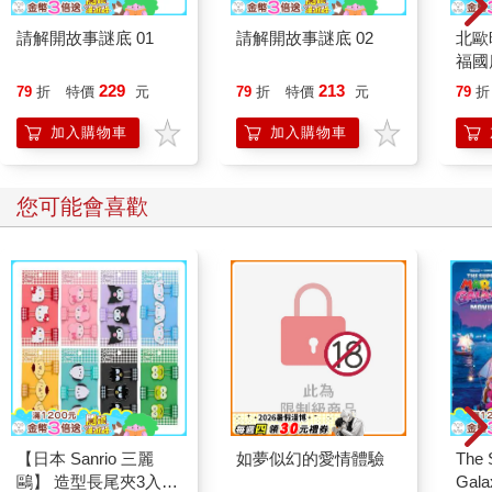
請解開故事謎底 01
請解開故事謎底 02
北歐
福國
229
213
79
折
特價
元
79
折
特價
元
79
折
加入購物車
加入購物車
您可能會喜歡
【日本 Sanrio 三麗
如夢似幻的愛情體驗
The 
鷗】 造型長尾夾3入組
Gala