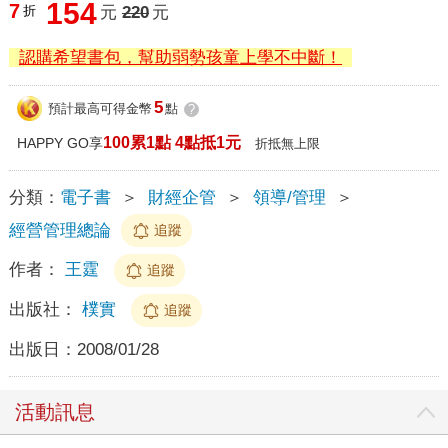
154
7
折
元
220
元
認購希望書包，幫助弱勢孩童上學不中斷！
5
預計最高可得金幣
點
?
100累1點 4點抵1元
HAPPY GO享
折抵無上限
分類：
電子書
＞
財經企管
＞
領導/管理
＞
經營管理總論
追蹤
作者：
王霆
追蹤
出版社：
樸實
追蹤
出版日：
2008/01/28
活動訊息