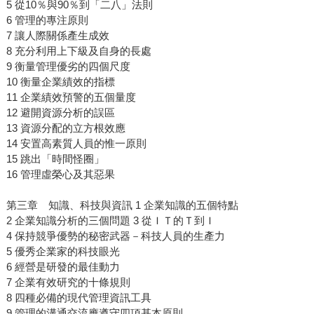
5 從10％與90％到「二八」法則
6 管理的專注原則
7 讓人際關係產生成效
8 充分利用上下級及自身的長處
9 衡量管理優劣的四個尺度
10 衡量企業績效的指標
11 企業績效預警的五個量度
12 避開資源分析的誤區
13 資源分配的立方根效應
14 安置高素質人員的惟一原則
15 跳出「時間怪圈」
16 管理虛榮心及其惡果
第三章 知識、科技與資訊 1 企業知識的五個特點
2 企業知識分析的三個問題 3 從ＩＴ的Ｔ到Ｉ
4 保持競爭優勢的秘密武器－科技人員的生產力
5 優秀企業家的科技眼光
6 經營是研發的最佳動力
7 企業有效研究的十條規則
8 四種必備的現代管理資訊工具
9 管理的溝通交流應遵守四項基本原則