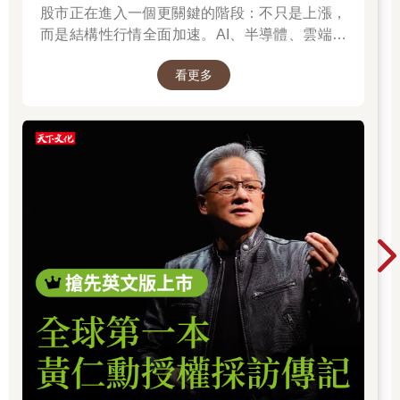
股市正在進入一個更關鍵的階段：不只是上漲，
而是結構性行情全面加速。AI、半導體、雲端運
算與高階製造，正成為資金長期追逐的主軸，推
看更多
動全球科技基礎建設持續升級。尤其台灣憑藉晶
片製造與AI供應鏈核心地位，正站在這波成長浪
潮的關鍵樞紐上。而在這場浪潮中，有一個名字
你不得不認識：黃仁勳（NVIDIA），他正在定義
AI算力時代的規則，而台積電則是全球晶片製造
的核心引擎。從AI晶片、資料中心到記憶體與伺
服器，整條產業鏈正在被重新定價，帶動企業獲
利與出口預期同步上修。這不只是股市行情，而
是一次世界趨勢的重組：AI正在重寫產業分工，
也正在改變資本流向與全球經濟結構。