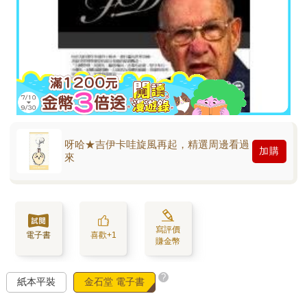
呀哈★吉伊卡哇旋風再起，精選周邊看過
加購
來
寫評價
電子書
喜歡+1
賺金幣
?
紙本平裝
金石堂 電子書