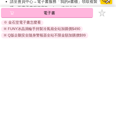
請至會員中心→電子書服務「我的e書櫃」領取複製『兌換
碼』至電子書服務商Readmoo進行兌換。
電子書
退換貨須知：
※ 金石堂電子書怎麼看
因版權保護，您在金石堂所購買的電子書僅能以金石堂專屬
※ FUNY冰晶渦輪手持製冷風扇全站加購價$490
的閱讀軟體開啟閱讀，無法以其他閱讀器或直接下載檔案。
依據「消費者保護法」第19條及行政院消費者保護處公告之
※ Q版企鵝安全隨身警報器全站不限金額加購價$99
「通訊交易解除權合理例外情事適用準則」，非以有形媒介
提供之數位內容或一經提供即為完成之線上服務，經消費者
事先同意始提供。（如：電子書、電子雜誌、下載版軟體、
虛擬商品…等），
不受「網購服務需提供七日鑑賞期」的限
制
。為維護您的權益，建議您先使用「試閱」功能後再付款
購買。