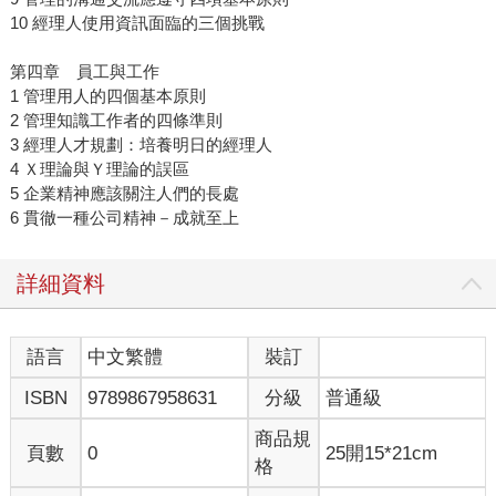
10 經理人使用資訊面臨的三個挑戰
第四章 員工與工作
1 管理用人的四個基本原則
2 管理知識工作者的四條準則
3 經理人才規劃：培養明日的經理人
4 Ｘ理論與Ｙ理論的誤區
5 企業精神應該關注人們的長處
6 貫徹一種公司精神－成就至上
詳細資料
語言
中文繁體
裝訂
ISBN
9789867958631
分級
普通級
商品規
頁數
0
25開15*21cm
格