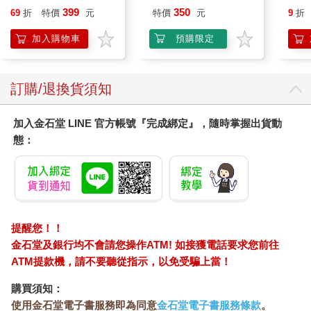
(8款可選) 凱蒂貓 Hello
Peac
399
350
69
折
特價
元
特價
元
9
折
Kitty 庫洛米 布丁狗 酷
Surpri
企鵝
Mari
加入購物車
預購限定
Stor
訂購/退換貨須知
加入金石堂 LINE 官方帳號『完成綁定』，隨時掌握出貨動
態：
提醒您！！
金石堂及銀行均不會請您操作ATM! 如接獲電話要求您前往
ATM提款機，請不要聽從指示，以免受騙上當！
購買須知：
使用金石堂電子書服務即為同意
金石堂電子書服務條款
。