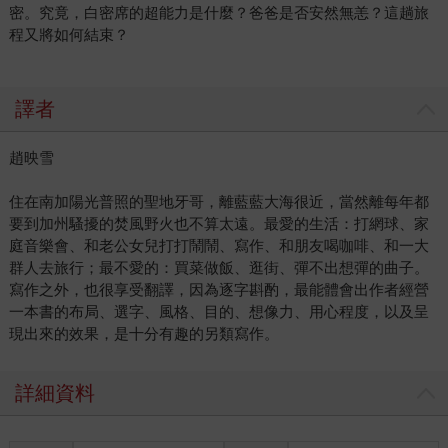
密。究竟，白密席的超能力是什麼？爸爸是否安然無恙？這趟旅
程又將如何結束？
譯者
趙映雪
住在南加陽光普照的聖地牙哥，離藍藍大海很近，當然離每年都
要到加州騷擾的焚風野火也不算太遠。最愛的生活：打網球、家
庭音樂會、和老公女兒打打鬧鬧、寫作、和朋友喝咖啡、和一大
群人去旅行；最不愛的：買菜做飯、逛街、彈不出想彈的曲子。
寫作之外，也很享受翻譯，因為逐字斟酌，最能體會出作者經營
一本書的布局、選字、風格、目的、想像力、用心程度，以及呈
現出來的效果，是十分有趣的另類寫作。
詳細資料