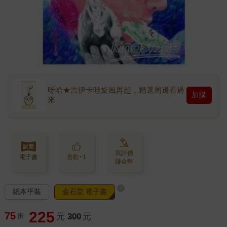
呀哈★吉伊卡哇旋風再起，精選周邊看過
加購
來
寫評價
電子書
喜歡+1
賺金幣
?
紙本平裝
金石堂 電子書
225
75
折
元
300
元