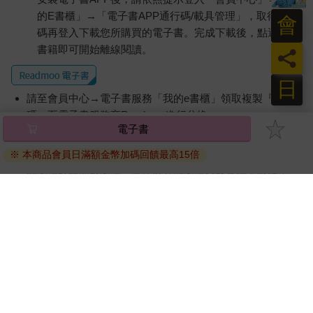
的E書櫃」→「電子書APP通行碼/載具管理」，取得通行
會
碼再登入下載您所購買的電子書。完成下載後，點選任一
書籍即可開始離線閱讀。
員
日
請至會員中心→電子書服務「我的e書櫃」領取複製『兌換
碼』至電子書服務商Readmoo進行兌換。
電子書
退換貨須知：
※ 本商品會員日滿額金幣加碼回饋最高15倍
因版權保護，您在金石堂所購買的電子書僅能以金石堂專屬
的閱讀軟體開啟閱讀，無法以其他閱讀器或直接下載檔案。
依據「消費者保護法」第19條及行政院消費者保護處公告之
「通訊交易解除權合理例外情事適用準則」，非以有形媒介
提供之數位內容或一經提供即為完成之線上服務，經消費者
事先同意始提供。（如：電子書、電子雜誌、下載版軟體、
虛擬商品…等），
不受「網購服務需提供七日鑑賞期」的限
制
。為維護您的權益，建議您先使用「試閱」功能後再付款
購買。