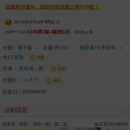
認購希望書包，幫助弱勢孩童上學不中斷！
10
預計最高可得金幣
點
?
100累1點 4點抵1元
HAPPY GO享
折抵無上限
分類：
電子書
＞
童書/青少年
＞
橋梁書/兒童故事
＞
奇幻/冒險
追蹤
作者：
英格麗．羅
追蹤
出版社：
小天下
追蹤
出版日：
2009/09/26
活動訊息
金石堂2026海外優惠：電子書