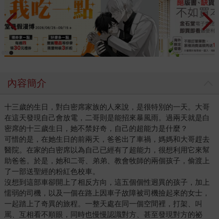
內容簡介
十三歲的生日，對白密席家族的人來說，是很特別的一天。大哥
在這天發現自己會放電，二哥則是能招來暴風雨。過兩天就是白
密席的十三歲生日，她不禁好奇，自己的超能力是什麼？
可惜的是，在她生日的前兩天，爸爸出了車禍，媽媽和大哥趕去
醫院。在家的白密席以為自己已經有了超能力，很想利用它來幫
助爸爸。於是，她和二哥、弟弟、教會牧師的兩個孩子，偷渡上
了一部送聖經的粉紅色校車。
沒想到這部車卻開上了相反方向，這五個個性迥異的孩子，加上
懦弱的司機，以及一個在路上因車子故障被司機撿起來的女士，
一起踏上了奇異的旅程。一整天處在同一個空間裡，打架、叫
罵、互相看不順眼，同時也慢慢認識對方、甚至發現對方的祕