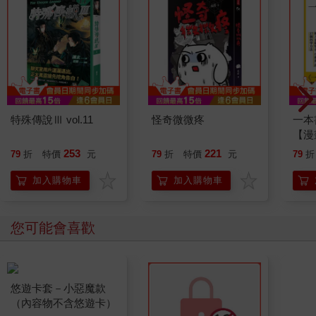
特殊傳說Ⅲ vol.11
怪奇微微疼
一本
【漫
行動
253
221
79
折
特價
元
79
折
特價
元
79
折
開關
「行
加入購物車
加入購物車
學方
您可能會喜歡
悠遊卡套－小惡魔款
（內容物不含悠遊卡）