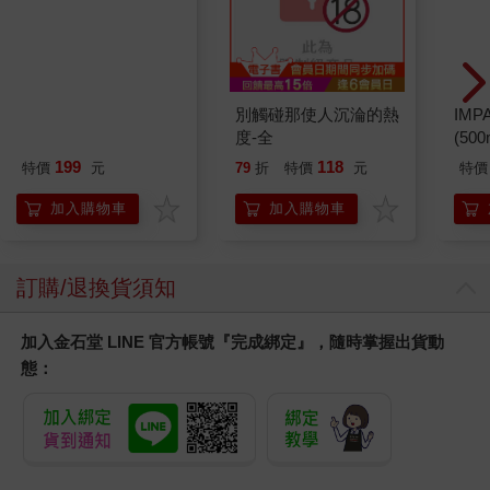
別觸碰那使人沉淪的熱
IM
度-全
(50
IMC
199
118
特價
元
79
折
特價
元
特價
加入購物車
加入購物車
訂購/退換貨須知
加入金石堂 LINE 官方帳號『完成綁定』，隨時掌握出貨動
態：