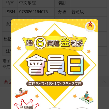
語言
中文繁體
裝訂
ISBN
9789862164075
分級
普通級
商品規
頁數
280
25開15*21cm
格
適讀年
出版地
台灣
11~15歲適讀
齡
注音
級別
電子書
＞
童書/青少年
＞
橋梁書/兒童故事
＞
奇幻/冒險
商品評價
寫評價