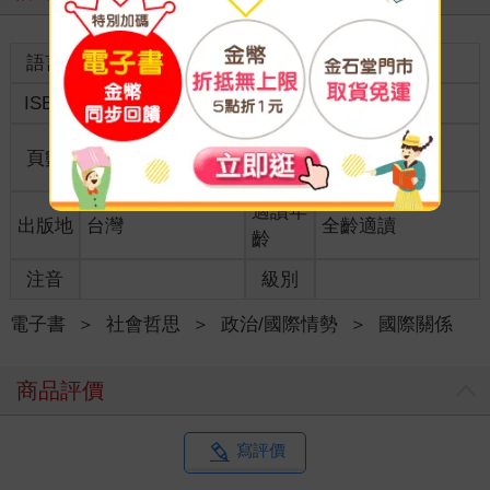
語言
中文繁體
裝訂
ISBN
9789865608651
分級
普通級
商品規
頁數
236
18開17*23cm
格
適讀年
出版地
台灣
全齡適讀
齡
注音
級別
電子書
＞
社會哲思
＞
政治/國際情勢
＞
國際關係
商品評價
寫評價