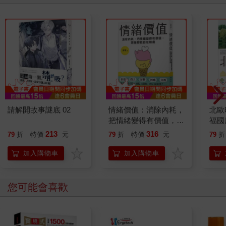
請解開故事謎底 02
情緒價值：消除內耗，
北歐
把情緒變得有價值，跟
福國
誰都能自在相處
213
316
79
折
特價
元
79
折
特價
元
79
折
加入購物車
加入購物車
您可能會喜歡