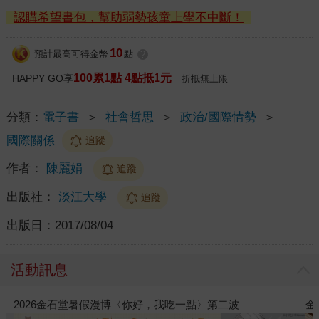
認購希望書包，幫助弱勢孩童上學不中斷！
10
預計最高可得金幣
點
?
100累1點 4點抵1元
HAPPY GO享
折抵無上限
分類：
電子書
＞
社會哲思
＞
政治/國際情勢
＞
國際關係
追蹤
作者：
陳麗娟
追蹤
出版社：
淡江大學
追蹤
出版日：
2017/08/04
活動訊息
金石堂2026海外優惠：電子書