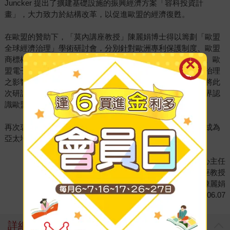
Juncker 提出了擴建基礎設施的振興經濟方案「容科投資計
畫」，大力致力於結構改革，以促進歐盟的經濟復甦。
在歐盟的贊助下，「莫內講座教授」陳麗娟博士得以籌劃「歐盟
全球經濟治理」學術研討會，分別針對歐洲專利保護制度、歐盟
商標權保護、歐元的未來、歐美民用航空器補貼之爭端解決、歐
盟電子商務發展、歐盟群眾募資法制、以及歐盟在全球金融治理
之影響力，鉅細靡遺探討歐盟經濟法制的發展新趨勢。本書將此
次研討會論文集結成冊，有助於國內學術界、產業界、商業界認
識歐盟經濟法制及其在全球經濟治理之影響力。
再次衷心感謝歐盟的贊助，使得淡江大學歐洲聯盟研究中心成為
亞太地區歐盟法研究的重鎮。
淡江大學歐洲聯盟研究中心主任
莫內講座教授
陳麗娟
2017.06.07
詳細資料