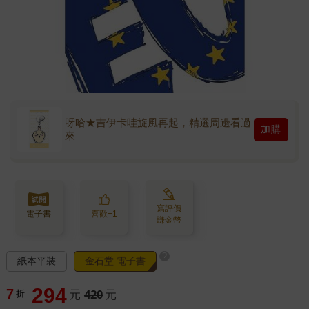
呀哈★吉伊卡哇旋風再起，精選周邊看過
加購
來
寫評價
電子書
喜歡+1
賺金幣
?
紙本平裝
金石堂 電子書
294
7
折
元
420
元