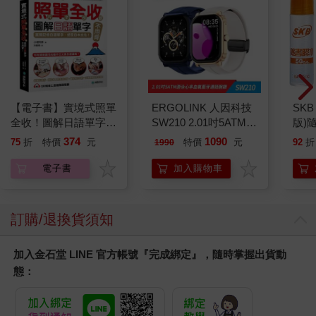
【電子書】實境式照單
ERGOLINK 人因科技
SKB
全收！圖解日語單字不
SW210 2.01吋5ATM游
版)
用背：照片單字全部收
泳心率血氧藍牙通話腕
374
1090
75
折
特價
元
特價
元
92
折
1990
錄！全場景1500張實
錶
境圖解，讓生活中的人
電子書
加入購物車
事時地物成為你的日文
老師！
訂購/退換貨須知
加入金石堂 LINE 官方帳號『完成綁定』，隨時掌握出貨動
態：