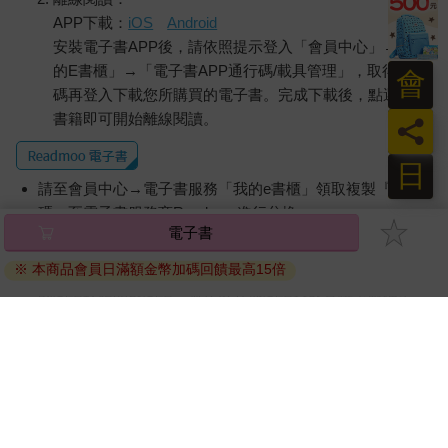
APP下載：
iOS
Android
安裝電子書APP後，請依照提示登入「會員中心」→「我
的E書櫃」→「電子書APP通行碼/載具管理」，取得通行
會
碼再登入下載您所購買的電子書。完成下載後，點選任一
書籍即可開始離線閱讀。
員
日
請至會員中心→電子書服務「我的e書櫃」領取複製『兌換
碼』至電子書服務商Readmoo進行兌換。
電子書
退換貨須知：
※ 本商品會員日滿額金幣加碼回饋最高15倍
因版權保護，您在金石堂所購買的電子書僅能以金石堂專屬
的閱讀軟體開啟閱讀，無法以其他閱讀器或直接下載檔案。
依據「消費者保護法」第19條及行政院消費者保護處公告之
「通訊交易解除權合理例外情事適用準則」，非以有形媒介
提供之數位內容或一經提供即為完成之線上服務，經消費者
事先同意始提供。（如：電子書、電子雜誌、下載版軟體、
虛擬商品…等），
不受「網購服務需提供七日鑑賞期」的限
制
。為維護您的權益，建議您先使用「試閱」功能後再付款