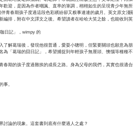
年歡迎，是因為作者嘲諷、直率的筆調，栩栩如生的呈現青少年無所
陪伴青春期孩子度過這段色彩繽紛卻又糗事連連的歲月。英文原文淺
新編排，附在中文譯文之後。希望讀者在哈哈大笑之餘，也能收到英
遜咖日記」，wimpy 的
入了解葛瑞後，發現他很普通，愛耍小聰明，但緊要關頭也願意為朋
名為「葛瑞的囧日記」，希望捕捉到年輕孩子無厘頭、懊惱等種種不
青春期的孩子度過難挨的成長之路。身為父母的我們，其實也很適合
的事。
界討論的現象。這套書到底有什麼過人之處？