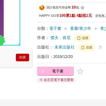
10
預計最高可得金幣
點
?
100累1點 4點抵1元
HAPPY GO享
折抵無
分類：
電子書
＞
童書/青少年
＞
青
作者：
傑夫．肯尼
追蹤
出版社：
未來出版社
追蹤
?
出版日：
2018/12/20
加購
電子書
※ 金石堂電子書怎麼看