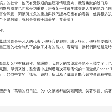
的社會，他們有受歡迎的無厘頭情境喜劇、機智幽默的脫口秀、場場爆滿的搞
幽默與風趣也同樣受到重視，培養某一種會笑或讓別人笑的能力也同
富含深意，閱讀所扛負的重擔與我們認為它應有的意義，使得很多孩
至不是教導，就只是讓孩子讀著笑、笑著讀？
性。
葛瑞其實是平凡人的代表，他很容易犯錯、讓人很囧。他很想要聽話
肅正經的社會制約下的孩子才有的能力。看葛瑞，讓我們回想起兒時
既親切又很有挑戰性。翻譯時，我最大的希望就是能不只譯文字，也
舉例來說，整套書中提到過幾次葛瑞痛恨的一個遊戲Cheese Tou
類似中文的「抓鬼」遊戲，所以為了讓讀者能心領神會這種被抓到的恐慌
望所有「葛瑞的囧日記」的中文讀者都能笑著閱讀、笑著學習、笑著