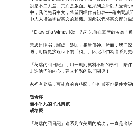
說是不二人選。其次是版面。這系列之所以大受青少
中，我們先看中文，希望回歸作者初衷──藉由閱讀
中大大增強學習英文的動機。因此我們將英文部分重
「Diary of a Wimpy Kid」系列先前在臺灣命名為「
意思是懦弱，譯成「遜咖」相當傳神。然而，我們深
遜，可能更接近時下的「囧」。因此我們為這系列更
「葛瑞的囧日記」，用一則則笑料不斷的事件，陪伴
走進他們的內心，建立和諧的親子關係！
家裡有葛瑞，可能真的有些囧，但何嘗不也是件幸福
譯者序
最不平凡的平凡男孩
胡培菱
「葛瑞的囧日記」這系列在美國的成功，一直是出版