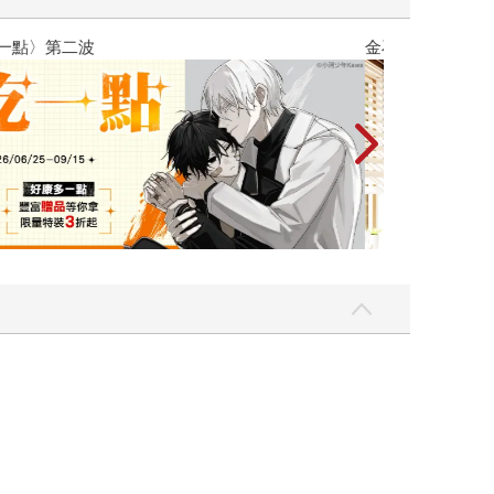
吃一點〉第二波
金石堂2026海