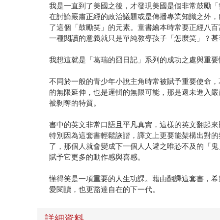
我是一直到了美國之後，才發現美國是個非常鼓勵「笑」
在討論嚴肅正經的政治議題或是傳播專業知識之外，
了這個「鼓勵笑」的元素。童書繪本時常要正經八百
一種閱讀的意義就只是單純教導孩子「怎麼笑」？甚
我想這就是「葛瑞的囧日記」系列的成功之處與重要
不同於一般的青少年小說主角時常被賦予重要使命，
的無限延伸，也是邏輯的無限可能，那是還未進入嚴
被剝奪的特質。
書中的英文非常口語且平凡真實，這樣的英文翻起來
特別因為這套書輕鬆詼諧，譯文上更要能架構出對的氛圍。
了，那個人就會變成下一個人人避之唯恐不及的「鬼」，
賦予它更多的動作感與喜感。
懂得笑是一項重要的人生功課。藉由翻譯這套書，希
愛閱讀，也更豁達自在的下一代。
詳細資料