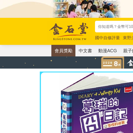
國中自修評量
東野
唯紅花綻放
奧德賽
會員獎勵
中文書
動漫ACG
親子