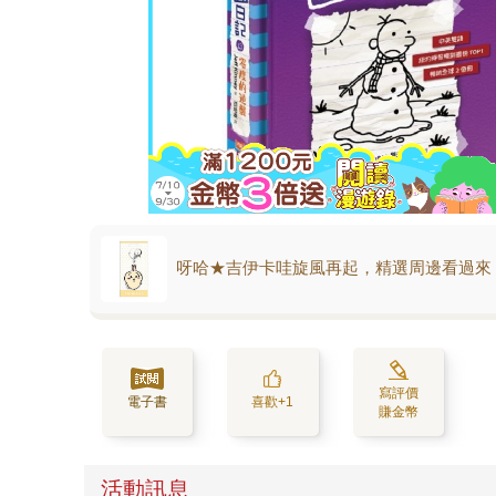
呀哈★吉伊卡哇旋風再起，精選周邊看過來
寫評價
電子書
喜歡+1
賺金幣
活動訊息