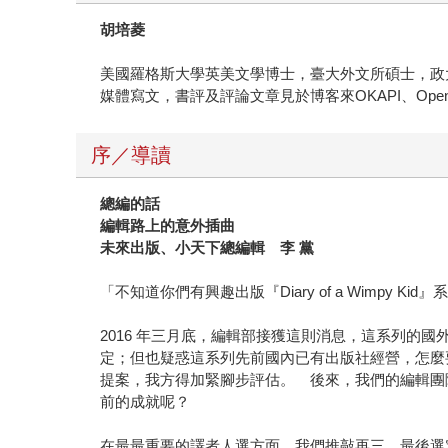
胡培菱
美國羅格斯大學英美文學博士，臺大外文所碩士，政
媒體寫文，書評及評論文章見於博客來OKAPI、Op
序／導讀
總編的話
編輯路上的意外插曲
未來出版、小天下總編輯 李
黨
「不知道你們有興趣出版『Diary of a Wimpy Kid
2016 年三月底，編輯部接獲這則消息，這系列
定；但也疑惑這系列先前國內已有出版社經營，怎麼
提案，我方得加緊腳步評估。 後來，我們的編輯團
前的成就呢？
在最最重要的譯者人選方面，我們推敲再三，最後選