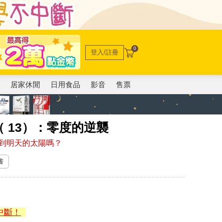
0
登入/註冊
電
居家休閒
日用食品
影音
售票
 13）：零度的逆襲
到明天的太陽嗎？
書
中斷！