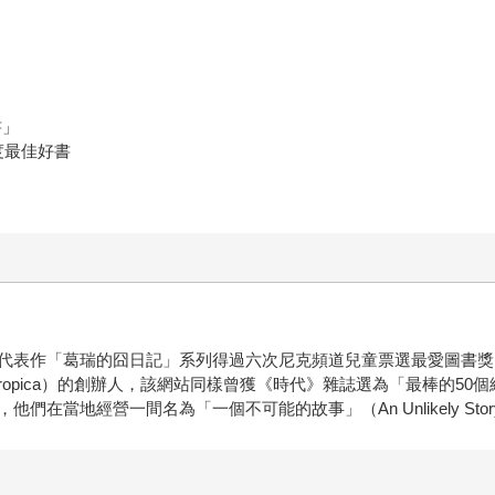
書」
s年度最佳好書
代表作「葛瑞的囧日記」系列得過六次尼克頻道兒童票選最愛圖書獎
ropica）的創辦人，該網站同樣曾獲《時代》雜誌選為「最棒的50
在當地經營一間名為「一個不可能的故事」（An Unlikely Sto