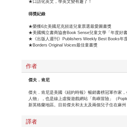
★口語化英文，學英文變有趣了！
得獎紀錄
★榮獲6次美國尼克頻道兒童票選最愛圖書獎
★美國獨立書商協會Book Sense兒童文學「年度好
★《出版人週刊》Publishers Weekly Best Book
★Borders Original Voices最佳童書獎
作者
傑夫．肯尼
傑夫．肯尼是美國《紐約時報》暢銷書榜冠軍作家，
人物」，也是線上虛擬遊戲網站「島嶼冒險」（Popt
新英格蘭地區。目前傑夫和太太及兩個兒子住在麻州，他們
譯者