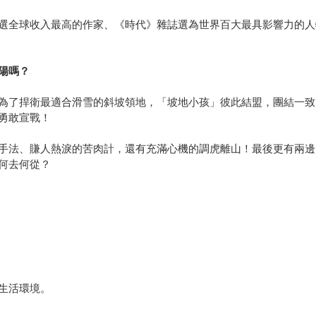
選全球收入最高的作家、《時代》雜誌選為世界百大最具影響力的人
陽嗎？
為了捍衛最適合滑雪的斜坡領地，「坡地小孩」彼此結盟，團結一致
勇敢宣戰！
手法、賺人熱淚的苦肉計，還有充滿心機的調虎離山！最後更有兩邊
何去何從？
生活環境。