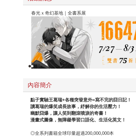
春光ｘ奇幻基地｜全書系展
內容簡介
點子實驗王葛瑞+各種突發意外=寫不完的囧日記！
讀葛瑞的爆笑成長故事，紓解你的生活壓力！
幽默囧爆，讓人笑到翻滾噴淚的奇書！
漫畫式圖像，無障礙學習口語化、生活化英文！
◎全系列書籍全球印量超過200,000,000本