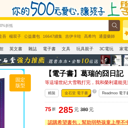
圭吾
楊双子
公益書包
16647續集
吉伊卡哇
高希均
通靈藥師
路邊攤新作
馬斯克
玩具總動員5
超慢跑
館
英文書
雜誌
電子書
文具
玩具親子
3C電玩
家
【電子書】葛瑞的囧日記（
固定
等這場世紀大雪戰打完，我和榮利還能見
版型
?
精裝
金石堂 電子書
Readmoo 電子
285
75
折
元
380
元
認購希望書包，幫助弱勢孩童上學不