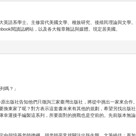
大英語系學士。主修當代美國文學、種族研究、後殖民理論與文學。
enbook閱讀誌網站，以及各大報章雜誌與媒體。現定居美國。
』系列嗎？」
的國外原出版社告知他們只徵詢三家臺灣出版社，將從中挑出一家來合
要換東家了呢？對方表示這套書未來有其他的規劃，希望另找出版社
隊幸運接手編製這系列，所要面對的挑戰也是空前的。先前版本無論
定由胡培菱老師擔綱。胡老師平常就關注出版生態，文筆絕佳；再加