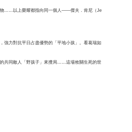
物……以上榮耀都指向同一個人――傑夫．肯尼（Je
，強力對抗平日占盡優勢的「平地小孩」。看葛瑞如
的共同敵人「野孩子」來攪局……這場攸關生死的世