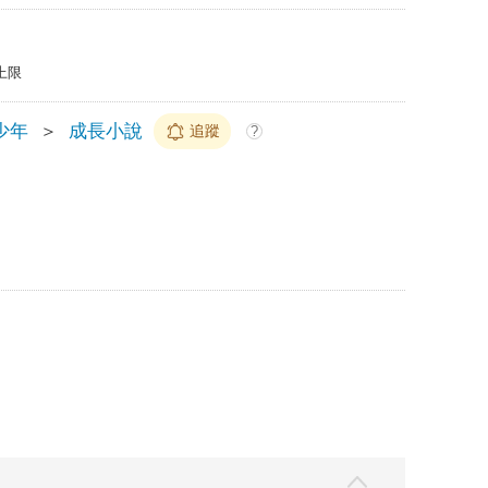
上限
少年
＞
成長小說
追蹤
?