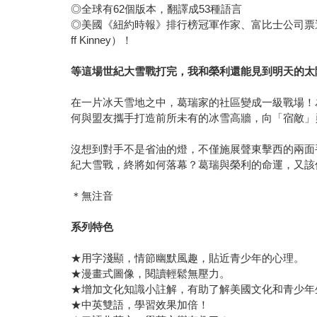
◎全球有62個版本，翻譯成53種語言
◎美國《紐約時報》排行榜冠軍作家、富比士公司票
ff Kinney）！
等這場世紀大雪戰打完，我和榮利還能見到明天的太
在一片冰天雪地之中，葛瑞家的社區變成一級戰場！
何與盟友攜手打造前所未有的冰雪高牆，向「宿敵」
沒想到對手不是省油的燈，不僅施展聲東擊西的兩面
紀大雪戰，終將如何落幕？葛瑞與榮利的命運，又該
＊無注音
系列特色
★用字淺顯，情節幽默風趣，貼近青少年的心理。
★漫畫式圖像，閱讀輕鬆無壓力。
★增加文化知識小註解，有助了解美國文化和青少年
★中英雙語，學習效果加倍！