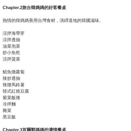
Chapter.2旅台韓媽媽的好客餐桌
熱情的韓媽媽善用台灣食材，演繹道地的韓國滋味。
涼拌海帶芽
涼拌透抽
油菜泡菜
炒小魚乾
涼拌菠菜
鯖魚燉蘿蔔
辣炒透抽
辣燉馬鈴薯
韓式紅燒豆腐
紫菜飯捲
冷拌麵
雜菜
黑豆飯
Chapter.3首爾鄭媽媽的濃情餐桌