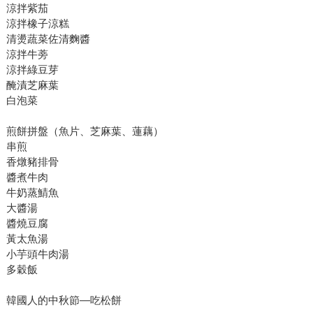
涼拌紫茄
涼拌橡子涼糕
清燙蔬菜佐清麴醬
涼拌牛蒡
涼拌綠豆芽
醃漬芝麻葉
白泡菜
煎餅拼盤（魚片、芝麻葉、蓮藕）
串煎
香燉豬排骨
醬煮牛肉
牛奶蒸鯖魚
大醬湯
醬燒豆腐
黃太魚湯
小芋頭牛肉湯
多穀飯
韓國人的中秋節—吃松餅