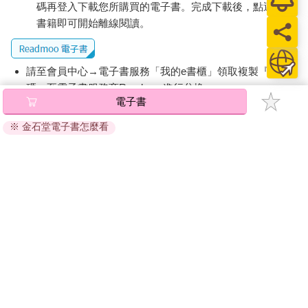
碼再登入下載您所購買的電子書。完成下載後，點選任一
書籍即可開始離線閱讀。
請至會員中心→電子書服務「我的e書櫃」領取複製『兌換
碼』至電子書服務商Readmoo進行兌換。
電子書
退換貨須知：
※ 金石堂電子書怎麼看
因版權保護，您在金石堂所購買的電子書僅能以金石堂專屬
的閱讀軟體開啟閱讀，無法以其他閱讀器或直接下載檔案。
依據「消費者保護法」第19條及行政院消費者保護處公告之
「通訊交易解除權合理例外情事適用準則」，非以有形媒介
提供之數位內容或一經提供即為完成之線上服務，經消費者
事先同意始提供。（如：電子書、電子雜誌、下載版軟體、
虛擬商品…等），
不受「網購服務需提供七日鑑賞期」的限
制
。為維護您的權益，建議您先使用「試閱」功能後再付款
購買。