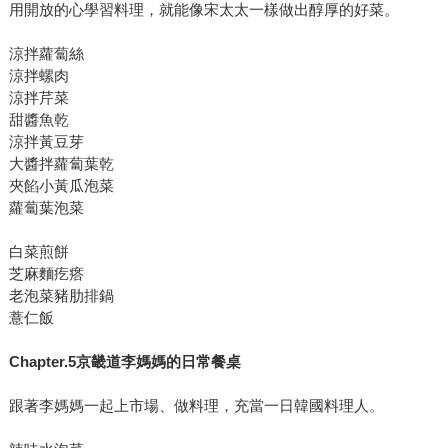
用開放的心學習料理，就能像宋太太一樣做出醇厚的好菜。
涼拌蘿蔔絲
涼拌螺肉
涼拌芹菜
甜醬魚乾
涼拌黃豆芽
大醬拌蘿蔔葉乾
夾餡小黃瓜泡菜
蘿蔔葉泡菜
白菜煎餅
芝麻麵疙瘩
老泡菜豬肋排鍋
薏仁飯
Chapter.5京畿道李媽媽的日常餐桌
跟著李媽媽一起上市場、做料理，充當一日韓國料理人。