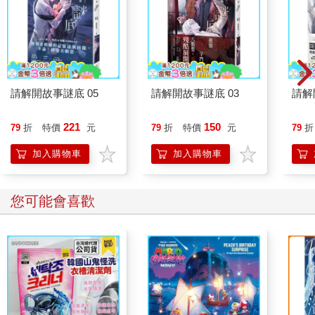
請解開故事謎底 05
請解開故事謎底 03
請解
221
150
79
折
特價
元
79
折
特價
元
79
折
加入購物車
加入購物車
您可能會喜歡