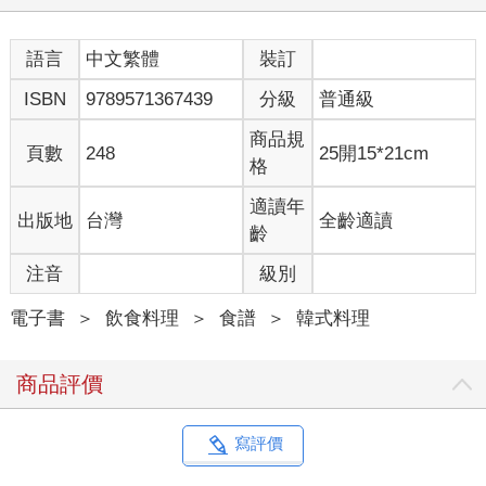
食物的冰箱，另一個冰箱是泡菜冰箱，專為放泡菜所設計，因為
許多泡菜味道重，且所需的溫度介於冷凍與冷藏間的-2～0°C，所
以不適合保存於一般冰箱中，有的人家甚至有兩個泡菜冰箱。
語言
中文繁體
裝訂
ISBN
9789571367439
分級
普通級
韓國製作大白菜泡菜的季節約為每年的立冬前後，到了大白菜泡
菜製作期，全韓國家家戶戶便開始動起來，在老家長輩呼喚下，
商品規
許多住在大城市的人，全家動員回老家做泡菜。這時期，大約
頁數
248
25開15*21cm
格
兩、三個星期，韓國的高速公路總是塞車，充滿回鄉車潮，尤其
周末塞車更是嚴重，大家都為了做泡菜而回家。做泡菜是家族大
適讀年
出版地
台灣
全齡適讀
事，並不僅僅是只有一家人的事，阿媽、大姨婆、小叔叔等，總
齡
之想得到的親戚，這時都齊聚一堂，大家一起做泡菜。在一些鄉
下地方，做泡菜更是全村的大事，是全村莊的人一起做的。
注音
級別
我在鄭媽媽家中做泡菜時，已過了立冬一個月，但還是大白菜泡
電子書
＞
飲食料理
＞
食譜
＞
韓式料理
菜最佳製作期，這時的大白菜肥大甜美，當時，白天氣溫約為0°C
至5°C。晚上睡前，將大白菜泡在鹽水中，直接放在陽台，晚上的
商品評價
溫度更低，陽台就是一個天然的冰箱。台灣溫度太高，泡鹽水脫
水的時間需要縮短，但天候溫度無法掌握，所以建議放在可以控
制溫度的冰箱冷藏約十至十二小時，使白菜慢慢脫水，需要的
寫評價
話，每過兩小時幫白菜翻面，使每一片葉子都均等脫水。