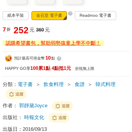
?
紙本平裝
金石堂 電子書
Readmoo 電子書
252
7
折
元
360
元
認購希望書包，幫助弱勢孩童上學不中斷！
10
預計最高可得金幣
點
?
100累1點 4點抵1元
HAPPY GO享
折抵無上限
分類：
電子書
＞
飲食料理
＞
食譜
＞
韓式料理
追蹤
作者：
郭靜黛Joyce
追蹤
出版社：
時報文化
追蹤
出版日：
2016/09/13