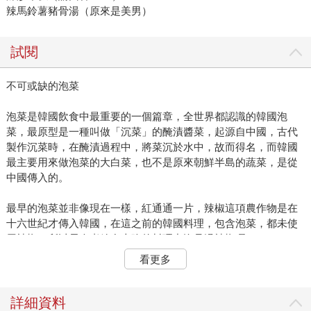
辣馬鈴薯豬骨湯（原來是美男）
試閱
不可或缺的泡菜
泡菜是韓國飲食中最重要的一個篇章，全世界都認識的韓國泡
菜，最原型是一種叫做「沉菜」的醃漬醬菜，起源自中國，古代
製作沉菜時，在醃漬過程中，將菜沉於水中，故而得名，而韓國
最主要用來做泡菜的大白菜，也不是原來朝鮮半島的蔬菜，是從
中國傳入的。
最早的泡菜並非像現在一樣，紅通通一片，辣椒這項農作物是在
十六世紀才傳入韓國，在這之前的韓國料理，包含泡菜，都未使
用辣椒，所以長今煮給皇上吃的料理中沒見過辣椒喔！
看更多
泡菜中最重要也最常見的，分別是大白菜泡菜與白蘿蔔泡菜，在
韓國，家家戶戶的冰箱中一定都有這兩種泡菜。說到冰箱，韓國
的家庭一般來說，都有兩個冰箱，一個是與我們相同、保存各種
詳細資料