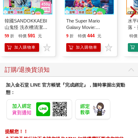
韓國SANDOKKAEBI
The Super Mario
水平
山鬼怪 洗衣槽清潔劑
Galaxy Movie:
落・
450公克-10包組
Peach`s Birthday
591
444
59
折
特價
元
9
折
特價
元
特價
Surprise: The Super
Mario Galaxy Movie
加入購物車
加入購物車
Storybook
訂購/退換貨須知
加入金石堂 LINE 官方帳號『完成綁定』，隨時掌握出貨動
態：
提醒您！！