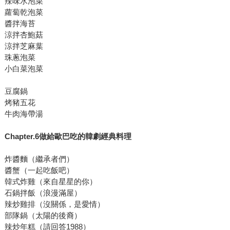
辣味水泡菜
蘿蔔乾泡菜
醬拌海苔
涼拌杏鮑菇
涼拌芝麻葉
珠蔥泡菜
小白菜泡菜
豆腐鍋
烤豬五花
牛肉海帶湯
Chapter.6做給歐巴吃的韓劇經典料理
炸醬麵（繼承者們）
醬蟹（一起吃飯吧）
韓式炸雞（來自星星的你）
石鍋拌飯（浪漫滿屋）
辣炒雞排（沒關係，是愛情）
部隊鍋（太陽的後裔）
辣炒年糕（請回答1988）