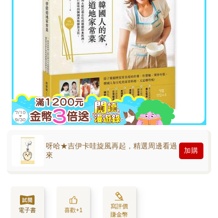
呀哈★吉伊卡哇旋風再起，精選周邊看過
加購
來
寫評價
電子書
喜歡+1
賺金幣