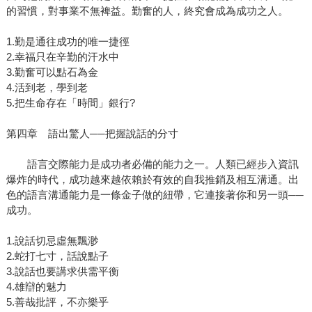
的習慣，對事業不無裨益。勤奮的人，終究會成為成功之人。
1.勤是通往成功的唯一捷徑
2.幸福只在辛勤的汗水中
3.勤奮可以點石為金
4.活到老，學到老
5.把生命存在「時間」銀行?
第四章 語出驚人──把握說話的分寸
語言交際能力是成功者必備的能力之一。人類已經步入資訊
爆炸的時代，成功越來越依賴於有效的自我推銷及相互溝通。出
色的語言溝通能力是一條金子做的紐帶，它連接著你和另一頭──
成功。
1.說話切忌虛無飄渺
2.蛇打七寸，話說點子
3.說話也要講求供需平衡
4.雄辯的魅力
5.善哉批評，不亦樂乎