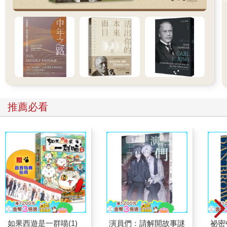
推薦必看
如果西遊是一群喵(1)
演員們：請解開故事謎
祕密