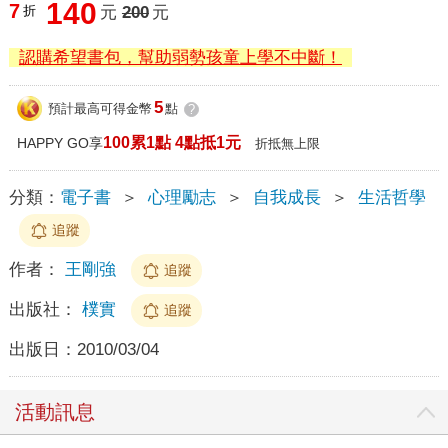
140
7
折
元
200
元
認購希望書包，幫助弱勢孩童上學不中斷！
5
預計最高可得金幣
點
?
100累1點 4點抵1元
HAPPY GO享
折抵無上限
分類：
電子書
＞
心理勵志
＞
自我成長
＞
生活哲學
追蹤
作者：
王剛強
追蹤
出版社：
樸實
追蹤
出版日：
2010/03/04
活動訊息