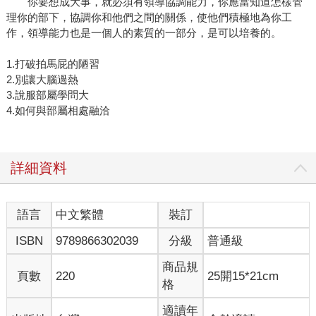
你要想成大事，就必須有領導協調能力，你應當知道怎樣管
理你的部下，協調你和他們之間的關係，使他們積極地為你工
作，領導能力也是一個人的素質的一部分，是可以培養的。
1.打破拍馬屁的陋習
2.別讓大腦過熱
3.說服部屬學問大
4.如何與部屬相處融洽
詳細資料
語言
中文繁體
裝訂
ISBN
9789866302039
分級
普通級
商品規
頁數
220
25開15*21cm
格
適讀年