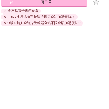
電子書
退換貨須知：
※ 金石堂電子書怎麼看
因版權保護，您在金石堂所購買的電子書僅能以金石堂專屬
※ FUNY冰晶渦輪手持製冷風扇全站加購價$490
的閱讀軟體開啟閱讀，無法以其他閱讀器或直接下載檔案。
依據「消費者保護法」第19條及行政院消費者保護處公告之
※ Q版企鵝安全隨身警報器全站不限金額加購價$99
「通訊交易解除權合理例外情事適用準則」，非以有形媒介
提供之數位內容或一經提供即為完成之線上服務，經消費者
事先同意始提供。（如：電子書、電子雜誌、下載版軟體、
虛擬商品…等），
不受「網購服務需提供七日鑑賞期」的限
制
。為維護您的權益，建議您先使用「試閱」功能後再付款
購買。