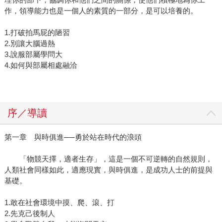
作，領導能力也是一個人的素質的一部分，是可以培養的。
1.打破拍馬屁的陋習
2.別讓大腦過熱
3.說服部屬學問大
4.如何與部屬相處融洽
序／導讀
第一章 與時俱進──勇於站在時代的浪頭
「物競天擇，適者生存」，這是一個不可逆轉的自然規則，
人類社會同樣如此，適應現實，與時俱進，是成功人士的前提與
基礎。
1.敢在社會環境中摸、爬、滾、打
2.先克己後制人