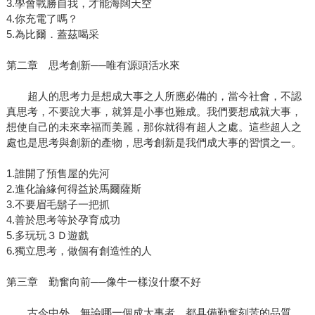
3.學會戰勝自我，才能海闊天空
4.你充電了嗎？
5.為比爾．蓋茲喝采
第二章 思考創新──唯有源頭活水來
超人的思考力是想成大事之人所應必備的，當今社會，不認
真思考，不要說大事，就算是小事也難成。我們要想成就大事，
想使自己的未來幸福而美麗，那你就得有超人之處。這些超人之
處也是思考與創新的產物，思考創新是我們成大事的習慣之一。
1.誰開了預售屋的先河
2.進化論緣何得益於馬爾薩斯
3.不要眉毛鬍子一把抓
4.善於思考等於孕育成功
5.多玩玩３Ｄ遊戲
6.獨立思考，做個有創造性的人
第三章 勤奮向前──像牛一樣沒什麼不好
古今中外，無論哪一個成大事者，都具備勤奮刻苦的品質，