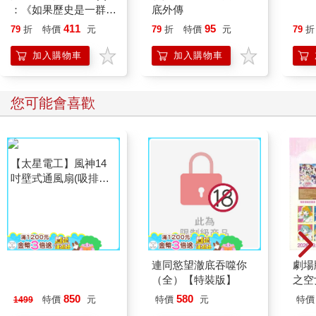
：《如果歷史是一群
底外傳
喵》作者最新力作，附
411
95
79
折
特價
元
79
折
特價
元
79
折
【首卷特典】拉頁
加入購物車
加入購物車
您可能會喜歡
【太星電工】風神14
連同慾望澈底吞噬你
劇場版
吋壁式通風扇(吸排風
（全）【特裝版】
之空
機)
樂部 
850
580
特價
元
特價
元
特價
1499
Pa