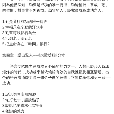
因為他們深知，勤奮是成功的唯一捷徑。勤能補拙，養成「勤」
的習慣，對事業不無裨益。勤奮的人，終究會成為成功之人。
1.勤是通往成功的唯一捷徑
2.幸福只在辛勤的汗水中
3.勤奮可以點石為金
4.活到老，學到老
5.把生命存在「時間」銀行?
第四章 語出驚人──把握說話的分寸
語言交際能力是成功者必備的能力之一。人類已經步入資訊
爆炸的時代，成功越來越依賴於有效的自我推銷及相互溝通。出
色的語言溝通能力是一條金子做的紐帶，它連接著你和另一頭──
成功。
1.說話切忌虛無飄渺
2.蛇打七寸，話說點子
3.說話也要講求供需平衡
4.雄辯的魅力