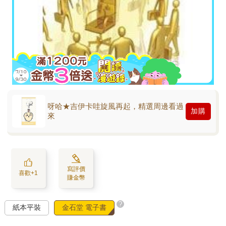
呀哈★吉伊卡哇旋風再起，精選周邊看過
加購
來
寫評價
喜歡+1
賺金幣
?
紙本平裝
金石堂 電子書