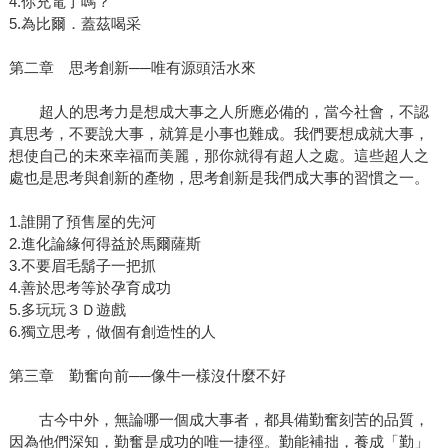
4.你充電了嗎？
5.為比爾．蓋茲喝采
第二章 思考創新──唯有源頭活水來
超人的思考力是想成大事之人所應必備的，當今社會，不認
真思考，不要說大事，就算是小事也難成。我們要想成就大事，
想使自己的未來幸福而美麗，那你就得有超人之處。這些超人之
處也是思考與創新的產物，思考創新是我們成大事的習慣之一。
1.誰開了預售屋的先河
2.進化論緣何得益於馬爾薩斯
3.不要眉毛鬍子一把抓
4.善於思考等於孕育成功
5.多玩玩３Ｄ遊戲
6.獨立思考，做個有創造性的人
第三章 勤奮向前──像牛一樣沒什麼不好
古今中外，無論哪一個成大事者，都具備勤奮刻苦的品質，
因為他們深知，勤奮是成功的唯一捷徑。勤能補拙，養成「勤」