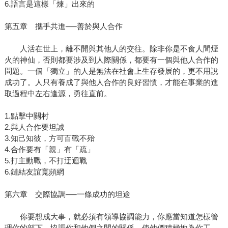
6.語言是這樣「煉」出來的
第五章 攜手共進──善於與人合作
人活在世上，離不開與其他人的交往。除非你是不食人間煙
火的神仙，否則都要涉及到人際關係，都要有一個與他人合作的
問題。一個「獨立」的人是無法在社會上生存發展的，更不用說
成功了。人只有養成了與他人合作的良好習慣，才能在事業的進
取過程中左右逢源，勇往直前。
1.點擊中關村
2.與人合作要坦誠
3.知己知彼，方可百戰不殆
4.合作要有「親」有「疏」
5.打主動戰，不打迂迴戰
6.鏈結友誼寬頻網
第六章 交際協調──一條成功的坦途
你要想成大事，就必須有領導協調能力，你應當知道怎樣管
理你的部下，協調你和他們之間的關係，使他們積極地為你工