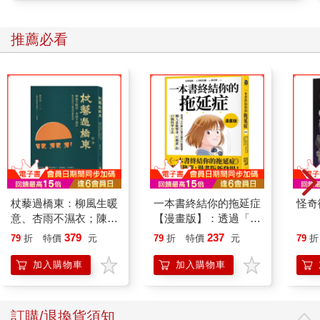
推薦必看
杖藜過橋東：柳風生暖
一本書終結你的拖延症
怪奇
意、杏雨不濕衣；陳亮
【漫畫版】：透過「小
恭談以心轉境的適齡漫
行動」打開大腦的行動
379
237
79
折
特價
元
79
折
特價
元
79
折
想
開關，懶人也能變身
「行動派」的37個科
加入購物車
加入購物車
學方法
訂購/退換貨須知