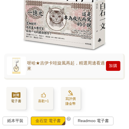
呀哈★吉伊卡哇旋風再起，精選周邊看過
加購
來
寫評價
電子書
喜歡+1
賺金幣
?
紙本平裝
金石堂 電子書
Readmoo 電子書