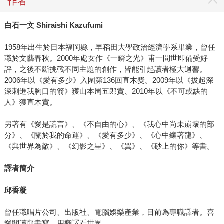
作者
白石一文
Shiraishi Kazufumi
1958年出生於日本福岡縣，早稻田大學政治經濟學系畢業，曾任
職於文藝春秋。2000年處女作《一瞬之光》甫一問世即備受好
評，之後不斷挑戰不同主題的創作，皆能引起讀者極大迴響。
2006年以《愛有多少》入圍第136回直木獎。2009年以《拔起深
深刺進我胸口的箭》獲山本周五郎賞、2010年以《不可或缺的
人》獲直木賞。
另著有《愛是謊言》、《不自由的心》、《我心中尚未崩壞的部
分》、《關於我的命運》、《愛有多少》、《心中鑲著龍》、
《與世界為敵》、《幻影之星》、《翼》、《砂上的你》等書。
譯者簡介
邱香凝
曾任職唱片公司、出版社、電腦娛樂產業，目前為專職譯者。喜
愛閱讀與書寫，用翻譯看世界。