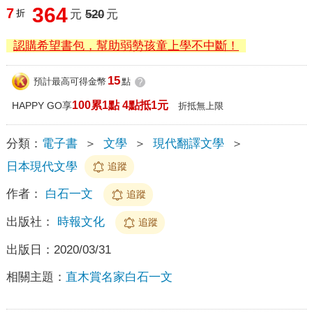
364
7
折
元
520
元
認購希望書包，幫助弱勢孩童上學不中斷！
15
預計最高可得金幣
點
?
100累1點 4點抵1元
HAPPY GO享
折抵無上限
分類：
電子書
＞
文學
＞
現代翻譯文學
＞
日本現代文學
追蹤
作者：
白石一文
追蹤
出版社：
時報文化
追蹤
出版日：
2020/03/31
相關主題：
直木賞名家白石一文