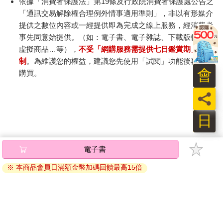
依據「消費者保護法」第19條及行政院消費者保護處公告之
「通訊交易解除權合理例外情事適用準則」，非以有形媒介
提供之數位內容或一經提供即為完成之線上服務，經消費者
事先同意始提供。（如：電子書、電子雜誌、下載版軟體、
虛擬商品…等），
不受「網購服務需提供七日鑑賞期」的限
制
。為維護您的權益，建議您先使用「試閱」功能後再付款
會
購買。
員
日
電子書
※ 本商品會員日滿額金幣加碼回饋最高15倍
關於我們
門市查詢
分紅大聯盟
客服中心