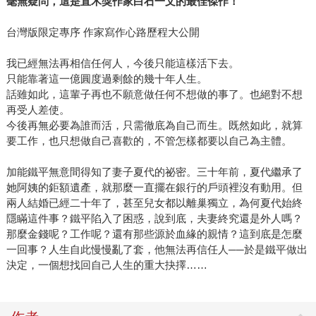
毫無疑問，這是直木獎作家白石一文的最佳傑作！
台灣版限定專序 作家寫作心路歷程大公開
我已經無法再相信任何人，今後只能這樣活下去。
只能靠著這一億圓度過剩餘的幾十年人生。
話雖如此，這輩子再也不願意做任何不想做的事了。也絕對不想
再受人差使。
今後再無必要為誰而活，只需徹底為自己而生。既然如此，就算
要工作，也只想做自己喜歡的，不管怎樣都要以自己為主體。
加能鐵平無意間得知了妻子夏代的祕密。三十年前，夏代繼承了
她阿姨的鉅額遺產，就那麼一直擺在銀行的戶頭裡沒有動用。但
兩人結婚已經二十年了，甚至兒女都以離巢獨立，為何夏代始終
隱瞞這件事？鐵平陷入了困惑，說到底，夫妻終究還是外人嗎？
那麼金錢呢？工作呢？還有那些源於血緣的親情？這到底是怎麼
一回事？人生自此慢慢亂了套，他無法再信任人──於是鐵平做出
決定，一個想找回自己人生的重大抉擇……