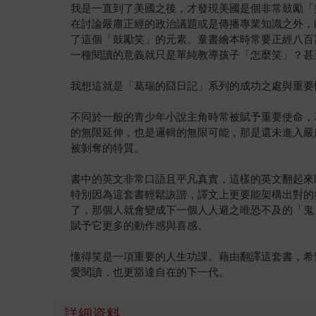
我是一直到了美國之後，才發現美國是個非常鼓勵「笑」
在討論嚴肅正經的政治議題或是傳播專業知識之外，
了這個「鼓勵笑」的元素。童書繪本時常要正經八百
一種閱讀的意義就只是單純教導孩子「怎麼笑」？甚
我想這就是「葛瑞的囧日記」系列的成功之處與重要
不同於一般的青少年小說主角時常被賦予重要使命，
的無限延伸，也是邏輯的無限可能，那是還未進入嚴
被剝奪的特質。
書中的英文非常口語且平凡真實，這樣的英文翻起來
特別因為這套書輕鬆詼諧，譯文上更要能架構出對的氛圍。
了，那個人就會變成下一個人人避之唯恐不及的「鬼」，
賦予它更多的動作感與喜感。
懂得笑是一項重要的人生功課。藉由翻譯這套書，希
愛閱讀，也更豁達自在的下一代。
詳細資料