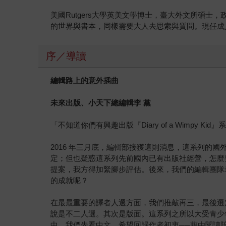
美國Rutgers大學英美文學博士，臺大外文所碩
的世界與書本，同樣需要大人去思索與質問。現任成人
序／導讀
編輯路上的意外插曲
未來出版、小天下總編輯李
黨
「不知道你們有興趣出版『Diary of a Wimpy Kid
2016 年三月底，編輯部接獲這則消息，這系列
定；但也疑惑這系列先前國內已有出版社經營，怎麼
提案，我方得加緊腳步評估。後來，我們的編輯團隊
的成就呢？
在最最重要的譯者人選方面，我們推敲再三，最後選
說是不二人選。其次是版面。這系列之所以大受青少
中，我們先看中文，希望回歸作者初衷──藉由閱讀