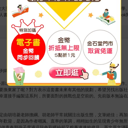
士，政大英語系學士。主修當代美國文學、種族研究、後殖民理論與文
書及童書書評人，書評及評論文章見於博客來OKAPI、Openbo
』系列嗎？」
的國外原出版社告知他們只徵詢三家臺灣出版社，將從中挑出一家來合
要換東家了呢？對方表示這套書未來有其他的規劃，希望另找出版社
幸運接手編製這系列，所要面對的挑戰也是空前的。先前版本無論在
定由胡培菱老師擔綱。胡老師平常就關注出版生態，文筆絕佳；再加
年歡迎，是因為作者嘲諷、直率的筆調，栩栩如生的呈現青少年無所
陪伴青春期孩子度過這段色彩繽紛卻又糗事連連的歲月。英文原文淺