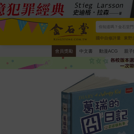
國中自修評量
東野
唯紅花綻放
奧德賽
會員獎勵
中文書
動漫ACG
親子