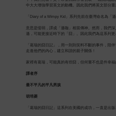
中大大增強學習英文的動機。因此我們將英文部分重
「Diary of a Wimpy Kid」系列先前在臺灣命名為「
意思是懦弱，譯成「遜咖」相當傳神。然而，我們深
遜，可能更接近時下的「囧」。因此我們為這系列更
「葛瑞的囧日記」，用一則則笑料不斷的事件，陪伴
走進他們的內心，建立和諧的親子關係！
家裡有葛瑞，可能真的有些囧，但何嘗不也是件幸福
譯者序
最不平凡的平凡男孩
胡培菱
「葛瑞的囧日記」這系列在美國的成功，一直是出版