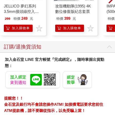
JELLICO 夢幻系列
攻殼機動隊(1995) 4K
IM
3.5mm接頭線控入耳
數位修復版紀念套票
(50
式耳機 JEE-X12-WT
IMC
249
399
特價
元
特價
元
特價
299
加入購物車
加入購物車
訂購/退換貨須知
加入金石堂 LINE 官方帳號『完成綁定』，隨時掌握出貨動
態：
提醒您！！
金石堂及銀行均不會請您操作ATM! 如接獲電話要求您前往
ATM提款機，請不要聽從指示，以免受騙上當！