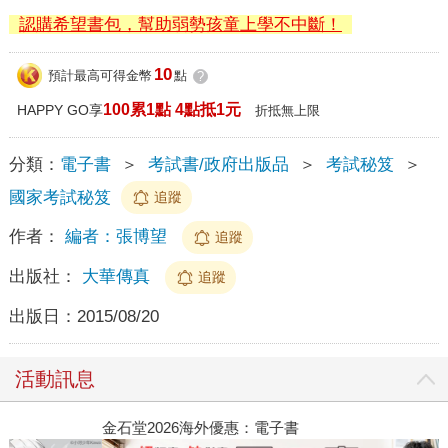
認購希望書包，幫助弱勢孩童上學不中斷！
10
預計最高可得金幣
點
?
100累1點 4點抵1元
HAPPY GO享
折抵無上限
分類：
電子書
＞
考試書/政府出版品
＞
考試秘笈
＞
國家考試秘笈
追蹤
作者：
編者：張博望
追蹤
出版社：
大華傳真
追蹤
出版日：
2015/08/20
活動訊息
金石堂2026海外優惠：電子書