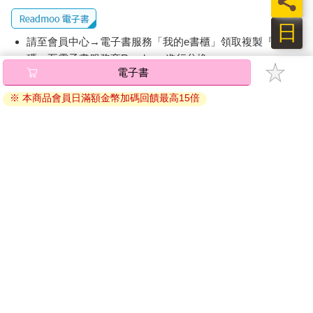
員
日
請至會員中心→電子書服務「我的e書櫃」領取複製『兌換
碼』至電子書服務商Readmoo進行兌換。
電子書
退換貨須知：
※ 本商品會員日滿額金幣加碼回饋最高15倍
因版權保護，您在金石堂所購買的電子書僅能以金石堂專屬
的閱讀軟體開啟閱讀，無法以其他閱讀器或直接下載檔案。
依據「消費者保護法」第19條及行政院消費者保護處公告之
「通訊交易解除權合理例外情事適用準則」，非以有形媒介
提供之數位內容或一經提供即為完成之線上服務，經消費者
事先同意始提供。（如：電子書、電子雜誌、下載版軟體、
虛擬商品…等），
不受「網購服務需提供七日鑑賞期」的限
制
。為維護您的權益，建議您先使用「試閱」功能後再付款
購買。