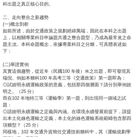
科出題之真正核心目的。
二、走向整合之新趨勢
(一)概念剖析
如前所述，由於交通政策之規劃經緯萬端，因此在本科之出題
上，以相關專業科目申論題共通之整合題型，乃成為最常見之命
題主流。本科命題概念，依據專業科目之分類，可具體表述如
下：
(二)舉證實例
其實這個趨勢，從近年（民國100 年後）來之出題，即可發現其
端倪。例如本類科100 年高考三等《交通政策》第一題即為：
◎試說明永續運輸政策的意義，包括那四個層面？請分別舉例說
明之。（25 分）
而在102 年地特三等《運輸學》第一題，則出現同一領域之試
題：
◎請說明永續運輸之定義與內涵。在環境永續發展前提下，請提
出本土化綠色運輸之定義，本土化的綠色運輸系統範疇包含那四
項類型？（25 分）
同樣地，102 年交通升資簡任交通技術類科中，其《運輸規劃學