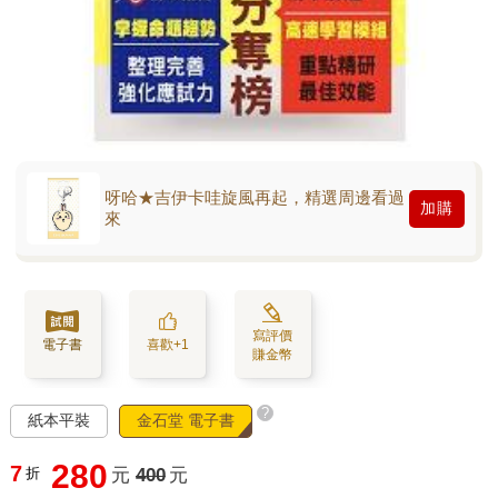
呀哈★吉伊卡哇旋風再起，精選周邊看過
加購
來
寫評價
電子書
喜歡+1
賺金幣
?
紙本平裝
金石堂 電子書
280
7
折
元
400
元