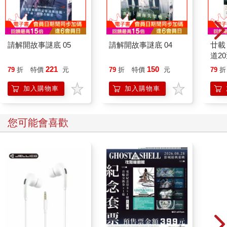
請解開故事謎底 05
請解開故事謎底 04
廿載
道2
221
150
79
折
特價
元
79
折
特價
元
79
折
加入購物車
加入購物車
您可能會喜歡