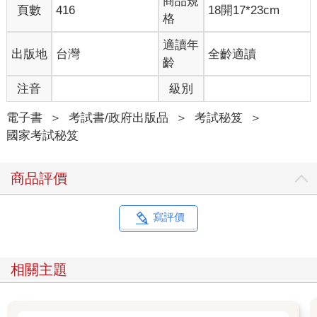
商品規
頁數
416
18開17*23cm
格
適讀年
出版地
台灣
全齡適讀
齡
注音
級別
電子書
＞
考試書/政府出版品
＞
考試秘笈
＞
國家考試秘笈
商品評價
寫評價
相關主題