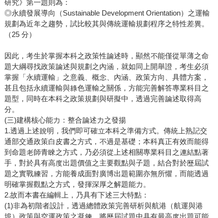
研究》第一題則為：
◎永續發展導向（Sustainable Development Orientation）之運輸
規劃為近年之趨勢，試比較其與傳統運輸規劃程序之特性差異。
（25 分）
因此，考生於掌握本科之政策性論述時，顯然不能僅從單薄之命
題大綱尋找政策論述與規劃之內涵，就如同上開舉證，考生必須
掌握「永續運輸」之意義、概念、內涵、政策方向、具體方案，
甚且包括永續運輸與綠色運輸之關係，方能完善解答專業科目之
題型，同時在本科之政策規劃與研擬中，透過完善論述取得高
分。
(三)建構核心能力：整合論述力之發揚
1.透過上述說明，我們即可確立本科之準備方式。傳統上熟記交
通部交通政策白皮書之方式，不過是基礎；本科真正有效而能得
到命題老師青睞之方式，乃必須從上述相關專業科目之連結點著
手，對於具有高度出題價值之主要觀點與子題，結合對於歷屆試
題之實戰練習，方能養成面對廣博出題範圍亦無所懼，而能透過
明確掌握觀點之方式，發揮深厚之解題能力。
2.故而本書在編輯上，乃具有下述三大特點：
(1)非為初階者設計，透過總體政策完善研析與航港（航運與港
埠）政策與空運政策之凝鍊，將歷屆試題中具有最高度出題可能