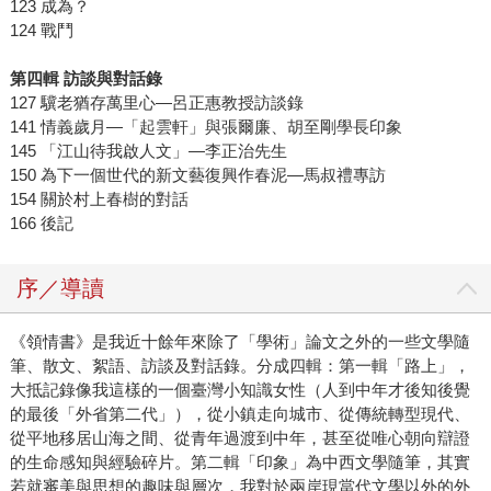
123 成為？
124 戰鬥
第四輯
訪談與對話錄
127 驥老猶存萬里心―呂正惠教授訪談錄
141 情義歲月―「起雲軒」與張爾廉、胡至剛學長印象
145 「江山待我啟人文」―李正治先生
150 為下一個世代的新文藝復興作春泥―馬叔禮專訪
154 關於村上春樹的對話
166 後記
序／導讀
《領情書》是我近十餘年來除了「學術」論文之外的一些文學隨
筆、散文、絮語、訪談及對話錄。分成四輯：第一輯「路上」，
大抵記錄像我這樣的一個臺灣小知識女性（人到中年才後知後覺
的最後「外省第二代」），從小鎮走向城市、從傳統轉型現代、
從平地移居山海之間、從青年過渡到中年，甚至從唯心朝向辯證
的生命感知與經驗碎片。第二輯「印象」為中西文學隨筆，其實
若就審美與思想的趣味與層次，我對於兩岸現當代文學以外的外