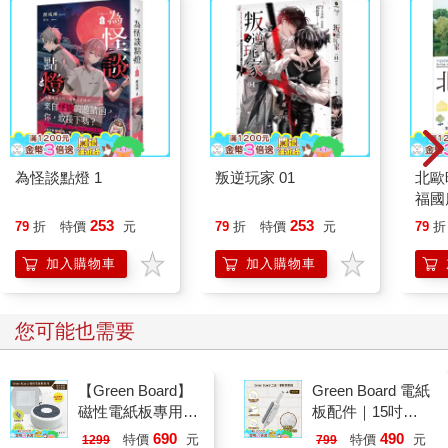
為怪談點燈 1
叛逆玩家 01
北歐
福國
253
253
79
折
特價
元
79
折
特價
元
79
折
加入購物車
加入購物車
您可能也需要
【Green Board】
Green Board 電紙
磁性電紙板專用 -
板配件｜15吋
二合一圓形速擦激
ECO專用 三合一
690
490
特價
元
特價
元
1299
799