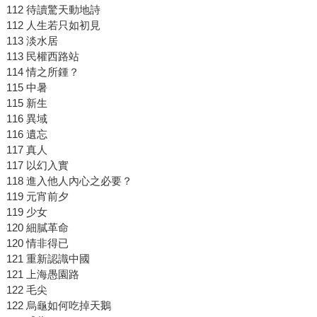
112 待讀驚天動地詩
112 人生若只如初見
113 淡水居
113 民權西路站
114 情之所鍾？
115 中暑
115 新生
116 異域
116 遺忘
117 真人
117 以幻入實
118 進入他人內心之必要？
119 元宵前夕
119 少女
120 細膩革命
120 情非得已
121 重新認識中國
121 上海愚園路
122 毛尖
122 烏龜如何吃掉天鵝