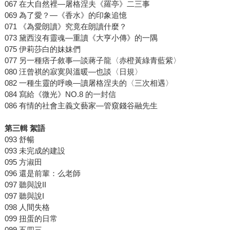
067 在大自然裡―屠格涅夫《羅亭》二三事
069 為了愛？―《香水》的印象追憶
071 《為愛朗讀》究竟在朗讀什麼？
073 黛西沒有靈魂―重讀《大亨小傳》的一隅
075 伊莉莎白的妹妹們
077 另一種痞子敘事―談蔣子龍〈赤橙黃綠青藍紫〉
080 汪曾祺的寂寞與溫暖―也談〈日規〉
082 一種生靈的呼喚―讀屠格涅夫的〈三次相遇〉
084 寫給《微光》NO.8 的一封信
086 有情的社會主義文藝家―管窺錢谷融先生
第三輯
絮語
093 舒暢
093 未完成的建設
095 方淑田
096 還是前輩：么老師
097 聽與說II
097 聽與說I
098 人間失格
099 扭蛋的日常
099 五四三