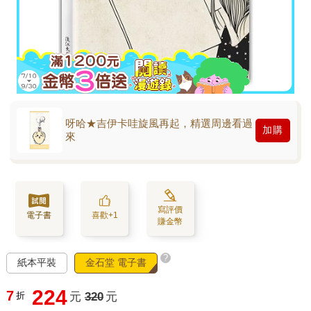
呀哈★吉伊卡哇旋風再起，精選周邊看過
加購
來
寫評價
電子書
喜歡+1
賺金幣
?
紙本平裝
金石堂 電子書
224
7
折
元
320
元