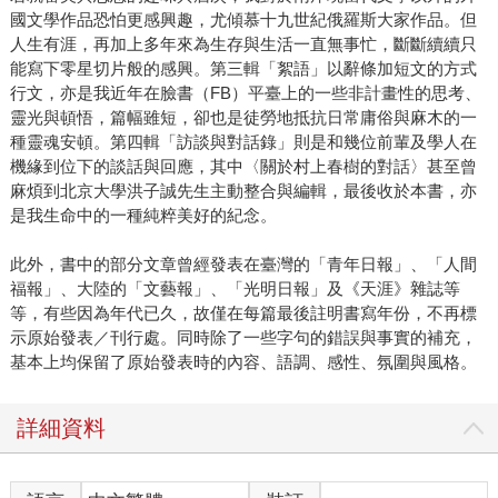
國文學作品恐怕更感興趣，尤傾慕十九世紀俄羅斯大家作品。但
人生有涯，再加上多年來為生存與生活一直無事忙，斷斷續續只
能寫下零星切片般的感興。第三輯「絮語」以辭條加短文的方式
行文，亦是我近年在臉書（FB）平臺上的一些非計畫性的思考、
靈光與頓悟，篇幅雖短，卻也是徒勞地抵抗日常庸俗與麻木的一
種靈魂安頓。第四輯「訪談與對話錄」則是和幾位前輩及學人在
機緣到位下的談話與回應，其中〈關於村上春樹的對話〉甚至曾
麻煩到北京大學洪子誠先生主動整合與編輯，最後收於本書，亦
是我生命中的一種純粹美好的紀念。
此外，書中的部分文章曾經發表在臺灣的「青年日報」、「人間
福報」、大陸的「文藝報」、「光明日報」及《天涯》雜誌等
等，有些因為年代已久，故僅在每篇最後註明書寫年份，不再標
示原始發表／刊行處。同時除了一些字句的錯誤與事實的補充，
基本上均保留了原始發表時的內容、語調、感性、氛圍與風格。
詳細資料