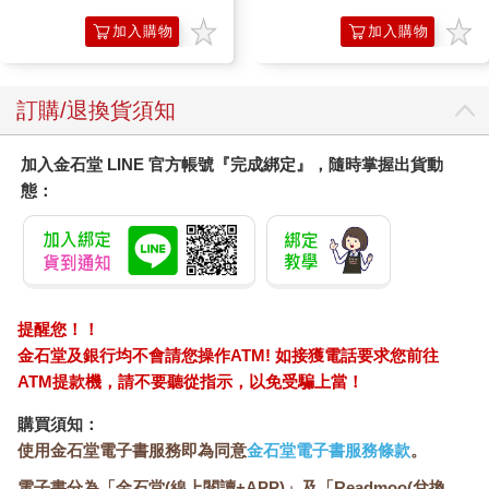
活板擦 E8M 台灣
筆擦組｜磁性手寫
專利設計
板 替換筆 板擦
加入購物
加入購物
車
車
訂購/退換貨須知
加入金石堂 LINE 官方帳號『完成綁定』，隨時掌握出貨動
態：
提醒您！！
金石堂及銀行均不會請您操作ATM! 如接獲電話要求您前往
ATM提款機，請不要聽從指示，以免受騙上當！
購買須知：
使用金石堂電子書服務即為同意
金石堂電子書服務條款
。
電子書分為「金石堂(線上閱讀+APP)」及「Readmoo(兌換