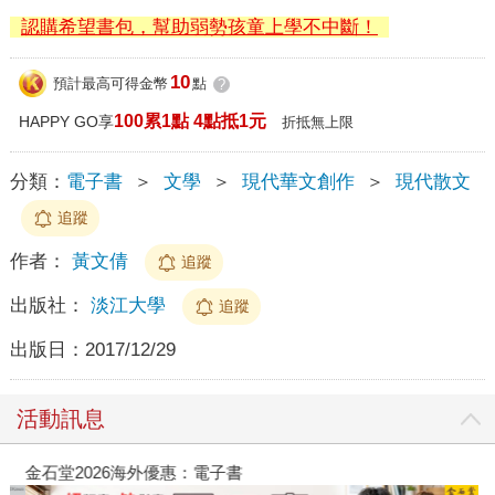
認購希望書包，幫助弱勢孩童上學不中斷！
10
預計最高可得金幣
點
?
100累1點 4點抵1元
HAPPY GO享
折抵無上限
分類：
電子書
＞
文學
＞
現代華文創作
＞
現代散文
追蹤
作者：
黃文倩
追蹤
出版社：
淡江大學
追蹤
出版日：
2017/12/29
活動訊息
金石堂2026海外優惠：電子書