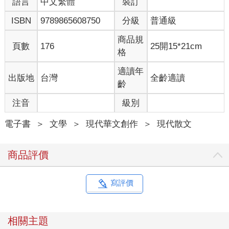
語言
中文繁體
裝訂
ISBN
9789865608750
分級
普通級
商品規
頁數
176
25開15*21cm
格
適讀年
出版地
台灣
全齡適讀
齡
注音
級別
電子書
＞
文學
＞
現代華文創作
＞
現代散文
商品評價
寫評價
相關主題