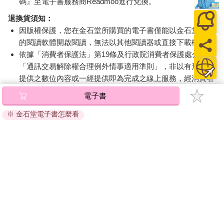
碼』至電子書服務商Readmoo進行兌換。
退換貨須知：
因版權保護，您在金石堂所購買的電子書僅能以金石堂專屬
的閱讀軟體開啟閱讀，無法以其他閱讀器或直接下載檔案。
依據「消費者保護法」第19條及行政院消費者保護處公告之
「通訊交易解除權合理例外情事適用準則」，非以有形媒介
提供之數位內容或一經提供即為完成之線上服務，經消費者
事先同意始提供。（如：電子書、電子雜誌、下載版軟體、
電子書
虛擬商品…等），
不受「網購服務需提供七日鑑賞期」的限
制
。為維護您的權益，建議您先使用「試閱」功能後再付款
※ 金石堂電子書怎麼看
購買。