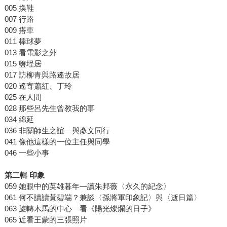
005 換鞋
007 行路
009 搭車
011 棒球夢
013 看電影之外
015 鹽埕居
017 訪柳青與路遙故居
020 遙寄蕭紅、丁玲
025 在人間
028 那些呂先生曾教我的事
034 綿延
036 非關師生之誼―與彥文同行
041 像他這樣的一位主任與同學
046 一些小事
第二輯
印象
059 她眼中的英雄暮年―讀朱邦薇〈永久的紀念〉
061 何不讀讀黃碧端？兼談〈孫將軍印象記〉與〈逝日篇〉
063 旋轉木馬的中心―看《陽光燦爛的日子》
065 近看王蒙的三張照片