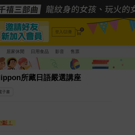
0
登入/註冊
電
居家休閒
日用食品
影音
售票
ippon所藏日語嚴選講座
 電子書
中斷！