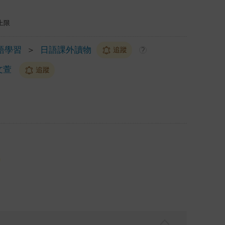
上限
語學習
＞
日語課外讀物
追蹤
?
文萱
追蹤