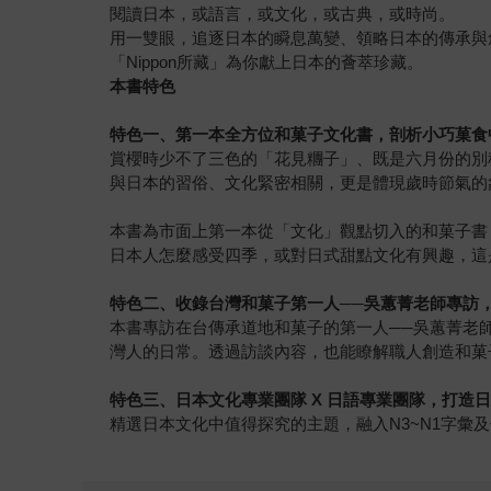
閱讀日本，或語言，或文化，或古典，或時尚。
用一雙眼，追逐日本的瞬息萬變、領略日本的傳承與
「Nippon所藏」為你獻上日本的薈萃珍藏。
本書特色
特色一、第一本全方位和菓子文化書，剖析小巧菓食
賞櫻時少不了三色的「花見糰子」、既是六月份的別稱
與日本的習俗、文化緊密相關，更是體現歲時節氣的
本書為市面上第一本從「文化」觀點切入的和菓子書
日本人怎麼感受四季，或對日式甜點文化有興趣，這
特色二、收錄台灣和菓子第一人──吳蕙菁老師專訪
本書專訪在台傳承道地和菓子的第一人──吳蕙菁老
灣人的日常。透過訪談內容，也能瞭解職人創造和菓
特色三、日本文化專業團隊 X 日語專業團隊，打造
精選日本文化中值得探究的主題，融入N3~N1字