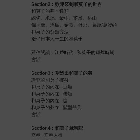
Section2：歡迎來到和菓子的世界
和菓子的基本種類
練切、求肥、最中、落雁、桃山
錦玉羹、浮島、金團、外郎、葛燒/葛饅頭
和菓子的分類方法
陪伴日本人一生的和菓子
延伸閱讀：江戶時代─和菓子的輝煌時期
會話
Section3：塑造出和菓子的美
講究的和菓子擺盤
和菓子的內在─豆類
和菓子的內在─粉類
和菓子的內在─糖
和菓子的外在─塑型器具
會話
Section4：和菓子歲時記
立春─立春大福