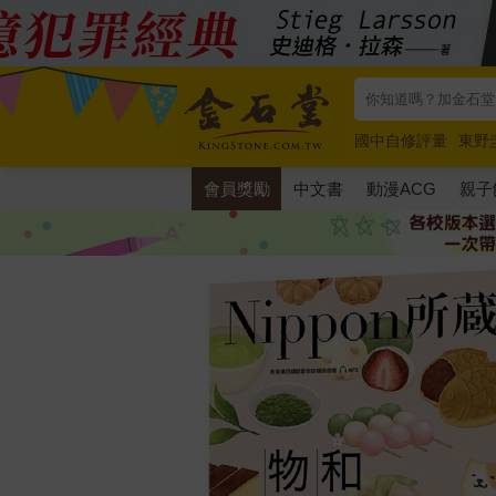
國中自修評量
東野
唯紅花綻放
奧德賽
會員獎勵
中文書
動漫ACG
親子