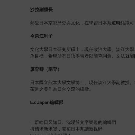
沙拉副糰長
熱愛日本京都歷史與文化，在學習日本茶道時結識可
今泉江利子
文化大學日本研究所碩士，現任政治大學、淡江大學
為目標，希望所有日語學習者以簡單詞彙、文法就能開口
廖育卿（宗育）
日本國立熊本大學文學博士、現任淡江大學副教授。
茶道之美作為日台交流的橋樑。
EZ Japan
編輯部
一群哈日又知日、沈浸於文字樂趣的編輯們
持續求新求變，開拓日本閱讀新視野