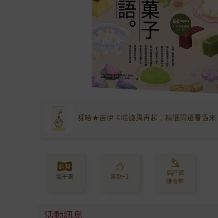
呀哈★吉伊卡哇旋風再起，精選周邊看過來
寫評價
電子書
喜歡+1
賺金幣
活動訊息