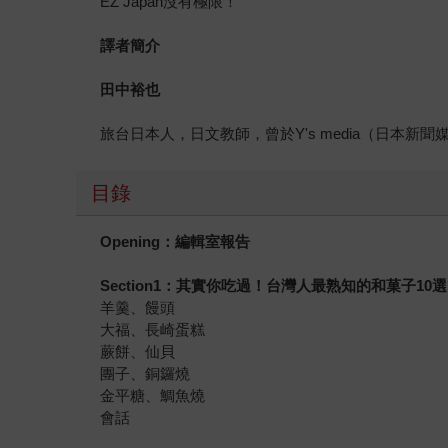
EZ Japan沒有極限！
譯者簡介
田中裕也
旅台日本人，日文教師，曾於Y's media（日本
目錄
Opening：編輯室報告
Section1：其實你吃過！台灣人最熟知的和菓子10選
羊羹、饅頭
大福、長崎蛋糕
蕨餅、仙貝
團子、銅鑼燒
金平糖、鯛魚燒
會話