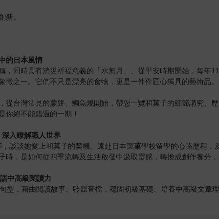
創新。
中的日本風情
，同時具有消災祈福意義的「水無月」、從平安時期開始，每年11月都
象徵之一。它們不只是漂亮的食物，更是一件件匠心獨具的藝術品。
，從台灣常見的蕨餅、鯛魚燒開始，帶您一覽和菓子的細節講究、歷
是你絕不能錯過的一期！
，深入瞭解職人世界
師，談談她愛上和菓子的契機、遠赴日本製菓學校留學的心路歷程，
子時，是如何從四季流轉及生活啟發中汲取靈感，轉換成創作養分，
日語中高級閱讀力
彙及句型，藉由閱讀故事、聆聽音檔，穩固初級基礎、培養中高級文章