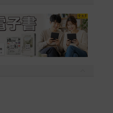
吃一點〉第二波
金石堂2026海