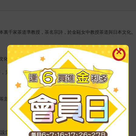
本裏千家茶道準教授，茶名宗詩，於金甌女中教授茶道與日本文化。
文化指導資格，茶道文化檢定一級合格，並擔任日本茶大使。
》等書，另有多本合著及譯作。
等主題。踏入媒體業十餘年，以「寫字的人」為職志。
設立“抹茶菓子鑑賞團”分享各種研究與試吃心得。