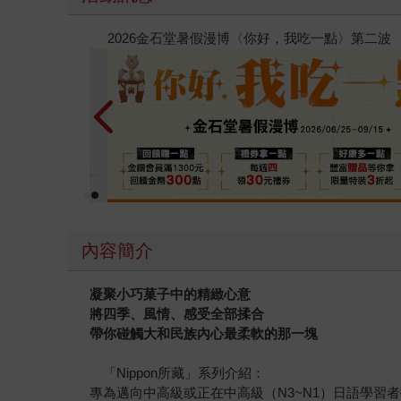
春光ｘ奇幻基地｜全書系展
內容簡介
凝聚小巧菓子中的精緻心意
將四季、風情、感受全部揉合
帶你碰觸大和民族內心最柔軟的那一塊
「Nippon所藏」系列介紹：
專為邁向中高級或正在中高級（N3~N1）日語學習者打