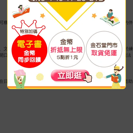
可糰長，兩人因此成為日本傳統文化的研究夥伴，以及彼此人生的伴
、文化大學、政大公企中心及ILI國際語文中心等兼任講師。致力於
說出日語。著有《N1-N5新制日檢聽解》、《Shadowing跟讀
在日求學時期即師事日本茶道裏千家師範，並取得茶名宗育與茶道助