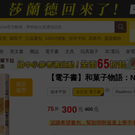
圭吾
楊双子
公益書包
16647續集
吉伊卡哇
高希均
通靈藥師
路邊攤新作
馬斯克
玩具總動員5
超慢跑
館
英文書
雜誌
電子書
文具
玩具親子
3C電玩
家
【電子書】和菓子物語：N
固定
版型
?
紙本平裝
金石堂 電子書
Readmoo
300
75
折
元
400
元
認購希望書包，幫助弱勢孩童上學不