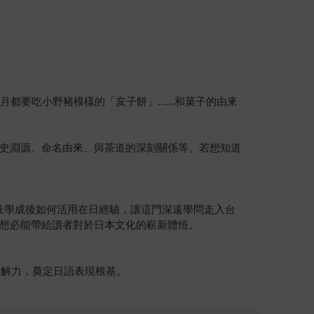
要吃小野豬模樣的「亥子餅」......和菓子的由來
史淵源、命名由來、與茶道的深刻關係等。若想知道
及學成後如何活用在日經驗，讓這門深遠學問走入台
想必能帶給讀者對於日本文化的嶄新體悟。
理解力，奠定日語表現根基。