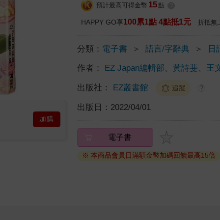
15
預計最高可得金幣
點
?
100累1點 4點抵1元
HAPPY GO享
折抵無
分類：
電子書
＞
語言/字辭典
＞
日
作者：
EZ Japan編輯部、黃詩斐、王
出版社：
EZ叢書館
追蹤
?
出版日：
2022/04/01
加購
電子書
※ 本商品會員日滿額金幣加碼回饋最高15倍