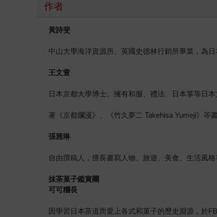
作者
黃詩斐
中山大學海洋資源所、英國史德林行銷所畢業，為日
王文萱
日本京都大學博士。擁有和服、禮法、日本箏等日本
著《京都爛漫》、《竹久夢二 Takehisa Yumeji
張雅琳
自由撰稿人，擅長書寫人物、旅遊、美食、生活風格
抹茶菓子鑑賞團
可可糰長
因學習日本茶道而愛上各式和菓子的歷史淵源，於FB