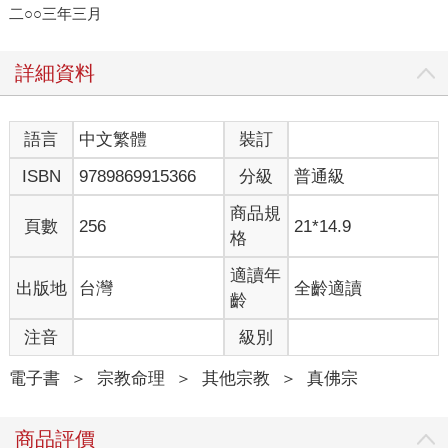
二○○三年三月
詳細資料
語言
中文繁體
裝訂
ISBN
9789869915366
分級
普通級
商品規
頁數
256
21*14.9
格
適讀年
出版地
台灣
全齡適讀
齡
注音
級別
電子書
＞
宗教命理
＞
其他宗教
＞
真佛宗
商品評價