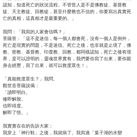
認知，知道死亡的狀況流程。不管世人是不是佛教徒、基督教
徒、天主教徒、回教徒，甚至什麼教也不信的，你要寫出真實死
亡的真相，這真相才是最重要的。」
我問：「我寫的人家會信嗎？」
菩薩答：「這不是迷信，每一個人都會死，沒有一個人是例外，
死亡是現實的問題，不是迷信。死亡之後，也非就是止境了，佛
教、密教、基督教、印度教、回教，都同樣認知，死亡之後有境
界，是可以證明的，靈魂世界實有，我們要你寫了出來，要你親
身去經歷，寫了出來，就可以救度眾生！」
「真能救度眾生？」我問。
觀世音菩薩說偈：
「讀即明白。
修即解脫。
信即得度。
解即了悟。」
我實實在在的告訴大家：
我穿上「神行鞋」之後，我就病了。我寫過「葉子湖的水變