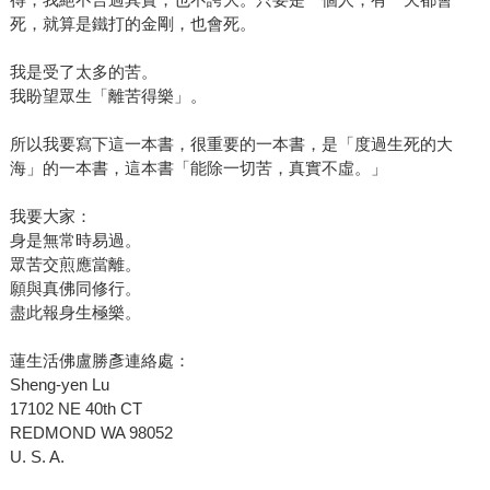
死，就算是鐵打的金剛，也會死。
我是受了太多的苦。
我盼望眾生「離苦得樂」。
所以我要寫下這一本書，很重要的一本書，是「度過生死的大
海」的一本書，這本書「能除一切苦，真實不虛。」
我要大家：
身是無常時易過。
眾苦交煎應當離。
願與真佛同修行。
盡此報身生極樂。
蓮生活佛盧勝彥連絡處：
Sheng-yen Lu
17102 NE 40th CT
REDMOND WA 98052
U. S. A.