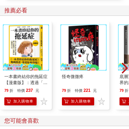
推薦必看
一本書終結你的拖延症
怪奇微微疼
底層
【漫畫版】：透過「小
界的
行動」打開大腦的行動
237
221
79
折
特價
元
79
折
特價
元
79
折
開關，懶人也能變身
「行動派」的37個科
加入購物車
加入購物車
學方法
您可能會喜歡