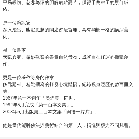
平易親切、慈悲為懷的開解病難憂苦，獲得千萬弟子的景仰皈
依。
是一位演說家
深入淺出、幽默風趣的闡述佛法哲理，具有獨樹一格的講演藝
術。
是一位畫家
天賦異稟、微妙觀察的書畫自然景物，成就自在任運的揮毫創
作。
更是一位著作等身的作家
多元題材、精勤撰寫的抒發心境體悟，紀錄親身經歷的數百冊文
集。
1967年第一本創作「淡煙集」問世。
1992年5月完成「第一百本文集」。
2008年5月出版第二百本文集「開悟一片片」。
他是當代能將佛法與藝術結合的第一人，精進與毅力不同凡響。