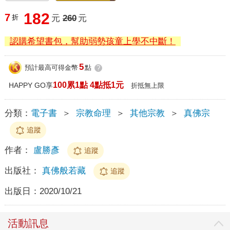
182
7
折
元
260
元
認購希望書包，幫助弱勢孩童上學不中斷！
5
預計最高可得金幣
點
?
100累1點 4點抵1元
HAPPY GO享
折抵無上限
分類：
電子書
＞
宗教命理
＞
其他宗教
＞
真佛宗
追蹤
作者：
盧勝彥
追蹤
出版社：
真佛般若藏
追蹤
出版日：
2020/10/21
活動訊息