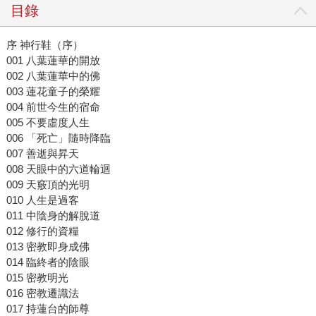
目錄
序 神行鞋（序）
001 八葉蓮華的開放
002 八葉蓮華中的佛
003 蓮花童子的榮耀
004 前世今生的宿命
005 不要虛度人生
006 「死亡」隨時降臨
007 善逝與昇天
008 天眼中的六道輪迴
009 天竅頂的光明
010 人生是過客
011 中陰身的解脫道
012 修行的資糧
013 密教即身成佛
014 臨終者的陰眼
015 密教明光
016 密教遷識法
017 持蓮台的師尊