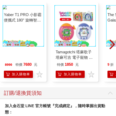
Yaber T1 PRO 小影霸
Tamagotchi 塔麻歌子
The 
便攜式 180° 旋轉智能
塔麻可吉 電子寵物 樂
Gala
投影機
園系列（熱帶橙果／極
Peac
7680
1850
特價
元
特價
元
9
折
8990
地冰雪）
Surpri
Mari
加入購物車
加入購物車
Stor
訂購/退換貨須知
加入金石堂 LINE 官方帳號『完成綁定』，隨時掌握出貨動
態：