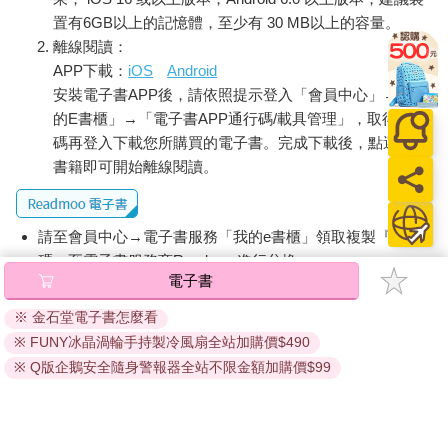
置有6GB以上的記憶體，至少有 30 MB以上的容量。
離線閱讀：
APP下載：
iOS
Android
安裝電子書APP後，請依照提示登入「會員中心」→「我
的E書櫃」→「電子書APP通行碼/載具管理」，取得通行
碼再登入下載您所購買的電子書。完成下載後，點選任一
書籍即可開始離線閱讀。
請至會員中心→電子書服務「我的e書櫃」領取複製『兌換
碼』至電子書服務商Readmoo進行兌換。
電子書
退換貨須知：
※ 金石堂電子書怎麼看
因版權保護，您在金石堂所購買的電子書僅能以金石堂專屬
※ FUNY冰晶渦輪手持製冷風扇全站加購價$490
的閱讀軟體開啟閱讀，無法以其他閱讀器或直接下載檔案。
依據「消費者保護法」第19條及行政院消費者保護處公告之
※ Q版企鵝安全隨身警報器全站不限金額加購價$99
「通訊交易解除權合理例外情事適用準則」，非以有形媒介
提供之數位內容或一經提供即為完成之線上服務，經消費者
事先同意始提供。（如：電子書、電子雜誌、下載版軟體、