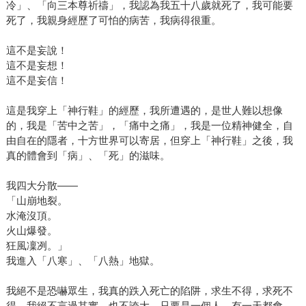
冷」、「向三本尊祈禱」，我認為我五十八歲就死了，我可能要
死了，我親身經歷了可怕的病苦，我病得很重。
這不是妄說！
這不是妄想！
這不是妄信！
這是我穿上「神行鞋」的經歷，我所遭遇的，是世人難以想像
的，我是「苦中之苦」，「痛中之痛」，我是一位精神健全，自
由自在的隱者，十方世界可以寄居，但穿上「神行鞋」之後，我
真的體會到「病」、「死」的滋味。
我四大分散——
「山崩地裂。
水淹沒頂。
火山爆發。
狂風凜冽。」
我進入「八寒」、「八熱」地獄。
我絕不是恐嚇眾生，我真的跌入死亡的陷阱，求生不得，求死不
得，我絕不言過其實，也不誇大。只要是一個人，有一天都會