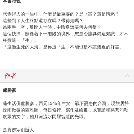
本書特色
您覺得人的一生中，什麼是最重要的？是財富？還是情慾？
這些到了人生終點還存在嗎？帶得走嗎？
當兩手一空，離開人世時，中陰身該要何去何從？
這個抉擇，關係著下一階段的境界，您是否該具備這知識，才不
枉費這一「生」。
「度過生死的大海」是你這「生」不能也是不該錯過的好書。
作者
盧勝彥
蓮生活佛盧勝彥，西元1945年生於二戰下憂患的台灣，現旅居於
煙雨微微的西雅圖，每日修行、寫作及繪畫，以實證和慈悲勾勒
度眾的文字，如月河流水閃耀智慧的光環。
是真佛宗創辦人