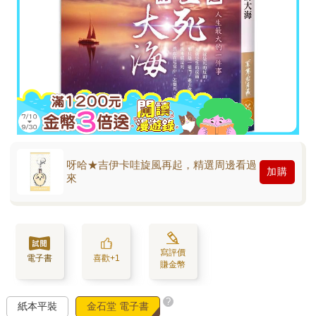
呀哈★吉伊卡哇旋風再起，精選周邊看過
加購
來
寫評價
電子書
喜歡+1
賺金幣
?
紙本平裝
金石堂 電子書