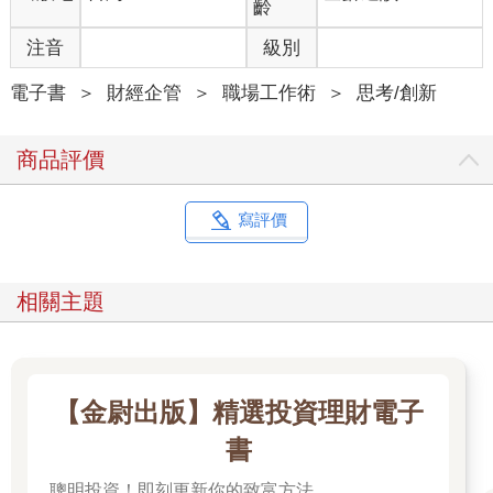
齡
期延續下去的事情，於是，在這門課程中，我講述了一些商業的
底層邏輯，因為只有底層邏輯才有生命力。在面臨變化的時候，
注音
級別
底層邏輯能夠應用到新的變化裡面，從而產生新的方法論。
什麼是「底層邏輯」？
電子書
＞
財經企管
＞
職場工作術
＞
思考/創新
2012年，馬雲和王健林設了一個「億元賭局」——如果10年之
後，電商在中國零售市場所占的份額超過50%，王健林就給馬雲1
商品評價
億元，如果沒超過50%，馬雲給王健林1億元。
今天，我們回看多年前的這個賭局，不得不深思：為什麼這兩個
人對各自代表的線上、線下經濟的看法，會有如此大的分歧？
寫評價
一方打敗另一方，是因為二者之間有天大的不同嗎？不是的。
是因為相同的地方更多，一方才有機會「幹掉」另一方。
以萬達為代表的線下經濟和以阿里巴巴為代表的線上經濟，在底
相關主題
層邏輯上沒有本質的區別。從本質上來說，二者都是流量、轉化
率、客單價和回購率四部分的不同組合。可能一方的做法與另一
方不一樣，但是雙方服務的客戶、提供的價值是一樣的。就好比
一個做鞋子的幹不掉一個賣水果的，因為他們之間沒有太多相同
之處。
【金尉出版】精選投資理財電子
兩個人發生爭執的時候，一定是因為他們之間有更多的相同之
書
處，而不是不同之處。完全不同的兩個人是吵不起來的。
事物間的共同點，就是底層邏輯。
聰明投資！即刻更新你的致富方法