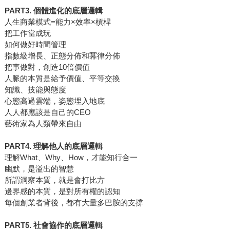
PART3. 個體進化的底層邏輯
人生商業模式=能力×效率×槓桿
把工作當成玩
如何做好時間管理
指數級增長、正態分佈和冪律分佈
把事做對，創造10倍價值
人脈的本質是給予價值、平等交換
知識、技能與態度
心態高過雲端，姿態埋入地底
人人都應該是自己的CEO
藝術家為人類帶來自由
PART4. 理解他人的底層邏輯
理解What、Why、How，才能知行合一
幽默，是溢出的智慧
所謂洞察本質，就是會打比方
邊界感的本質，是對所有權的認知
每個創業者背後，都有大量多巴胺的支撐
PART5. 社會協作的底層邏輯