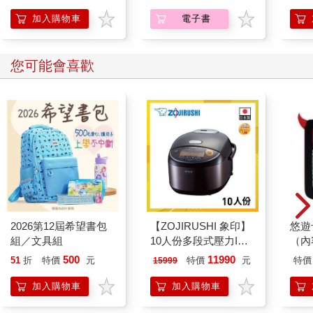
一個人心中，應該有三種「對錯觀」：①法學家的對錯觀，②經
加入購物車
電子書
濟學家的對錯觀，③商人的對錯觀。
舉個例子：壞人A誘騙好人B進入C的沒有鎖門的工地，B失足摔
您可能會喜歡
死了。請問，這是誰的錯？
法學家的對錯觀
對於上述情況，法學家可能會說：「這當然是A的錯，這就是蓄意
謀殺，還有什麼好討論的！」
是的，如果證據確鑿，在法學家眼中，這就是A的錯。但是，這種
「大快人心」的對錯觀，不一定能避免類似案件再度發生——法
學家做不到的事情，經濟學家也許能做到。
經濟學家的對錯觀
對於上述情況，經濟學家可能有不同看法：是C的錯。
2026第12屆希望書包
【ZOJIRUSHI 象印】
悠遊
也許有人會說：「啊？為什麼啊？C也太冤了吧？」
組／文具組
10人份多段式壓力IH
（內
經濟學家是這樣考慮的：整個社會為避免B被A誘騙進入C的工地
微電腦電子鍋(NP-
500
11990
51
折
特價
元
特價
元
特價
15999
要付出的成本，比C把工地的門鎖上的成本高得多，雖然懲罰C會
ZAF18)
讓其覺得冤，但是以後所有工地的擁有者就都會把門鎖上了，於
加入購物車
加入購物車
是這樣的事情會大量減少。經濟學家是從「社會總成本」的角度
來判斷一件事的對錯在誰。雖然有時這樣的判斷看上去不合理，