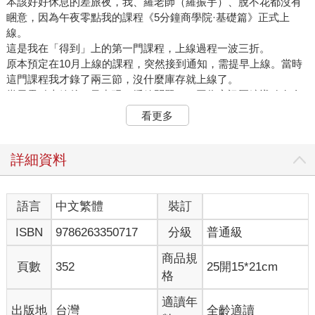
本該好好休息的差旅夜，我、羅老師（羅振宇）、脫不花都沒有
睏意，因為午夜零點我的課程《5分鐘商學院·基礎篇》正式上
線。
這是我在「得到」上的第一門課程，上線過程一波三折。
原本預定在10月上線的課程，突然接到通知，需提早上線。當時
這門課程我才錄了兩三節，沒什麼庫存就上線了。
當天零點上線後，又出現了播放問題——因為音訊壓縮導致有金
屬音。我馬上拿出隨身攜帶的錄音筆，重新錄了一遍，更換了音
看更多
訊，折騰到淩晨一兩點才最終完成。
第二天，也就是9月26日，我萬萬沒有想到，當天就有7000多人
訂閱了《5分鐘商學院》。
詳細資料
我非常高興，但也誠惶誠恐。自此，我終於開啟了一個承諾，一
個要花一整年交付的承諾。
2016年，是非常辛苦的一年。我有半年以上的時間都在出差的路
語言
中文繁體
裝訂
上，剩餘時間，每天都要花14個小時來做《5分鐘商學院》。
ISBN
9786263350717
分級
普通級
但是，一切都有了回報。一年後，這門課程已經有了14萬名學
員。
商品規
五年後的今天，這門課程已經有46萬人加入。
頁數
352
25開15*21cm
格
這也就意味著，有32萬名學員是在課程正式結束之後加入的，這
更令我高興。
適讀年
出版地
台灣
全齡適讀
因為我不希望這只是做一年就結束了的事。我希望做一件能夠長