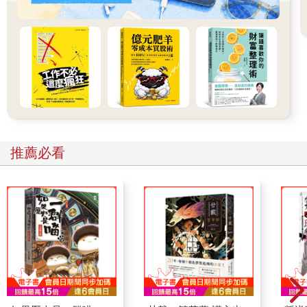
「底層邏輯」來源於不同中的相同，變化背後的不變。
「底層邏輯」並不局限於商業世界。希望你在看到千變萬化的世
界後，依然能心態平靜、不焦慮，能夠通過「底層邏輯+環境變
數」不斷創造新的方法論，看清世界的底牌，始終如魚得水。
一個人心中，應該有三種「對錯觀」
一位悍匪經過周密的計畫，綁架了首富的兒子。最終，首富以數
億元贖回了兒子。整個過程驚心動魄、跌宕起伏，不輸一部警匪
大片。其中，一段首富和綁匪的對話卻令人深思。
綁匪問首富：「你為什麼這麼冷靜？」
推薦必看
首富回答：「因為這次是我錯了。我們在當地知名度這麼高，但
是一點兒防備都沒有，比如我去打球，早上5點多自己開車出門，
在路上，幾部車就可以把我圍下來，而我竟然一點防備都沒有，
我要仔細檢討一下。」
什麼？首富說自己錯了！為什麼？明明是綁匪違反了法律，綁架
了他的兒子。
從法律上來說，肯定是綁匪錯了，所以綁匪要為他的行為坐牢，
接受法律的制裁。但我們站在首富的角度看，也許這種事情通過
加強安保等措施是可以避免的，他卻因為沒有做，導致兒子被綁
架，最終花了數億元贖回兒子。還好最終破財消災了，如果被撕