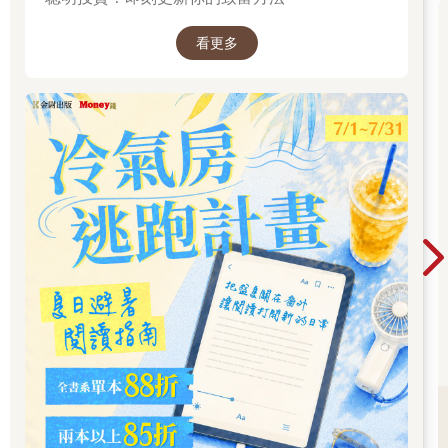
只有不同之中的相同之處、變化背後不變的東西，才是底層邏
輯。
看更多
只有底層邏輯，才是有生命力的。
只有底層邏輯，在我們面臨環境變化時，才能被應用到新的變化
中，從而產生適應新環境的方法論。
所以我們說：
底層邏輯+環境變數=方法論
如果只教給你各行各業的「乾貨」（方法論），那只是「授人以
魚」，一旦環境出現任何變化，「乾貨」就不再適用。
但如果教給你的是底層邏輯，那就是「授人以漁」，你可以通過
不變的底層邏輯，推演出順應時勢的方法論。
所以，只有掌握了底層邏輯，只有探尋到萬變中的不變，才能動
態地、持續地看清事物的本質。
在這本書中，我把在《5分鐘商學院》中講述的底層邏輯的內容進
行了總結，與你分享是非對錯、思考問題、個體進化、理解他
人、社會協作五個方面的底層邏輯，帶你看清世界的底牌。