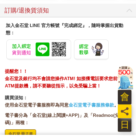
但會比從「純粹的道義」的角度更有「效果」。
訂購/退換貨須知
商人的對錯觀
加入金石堂 LINE 官方帳號『完成綁定』，隨時掌握出貨動
對於上述情況，商人可能這樣想：不管是A的錯還是C的錯，B都
態：
死了；不管讓誰承擔責任，B都無法起死回生——從個體利益最大
化的角度看，B只能怪自己。
也許B在生命的最後一刻，會想：「這是我的錯，我不該蠢到被A
誘騙至此。」
再看一個例子。一個人走在人行橫道上時，一輛卡車衝他疾馳而
提醒您！！
來，所有人都大聲呼喊，叫他讓開，他卻淡定地說：「他不能撞
金石堂及銀行均不會請您操作ATM! 如接獲電話要求您前往
我。他撞我是違反交通法規的，他要負全責。我就不讓。」最
ATM提款機，請不要聽從指示，以免受騙上當！
後，這個行人被卡車撞死了。
這是誰的錯，卡車司機的錯？當然。但是，這樣的判斷無法救回
會
購買須知：
行人的命。
使用金石堂電子書服務即為同意
金石堂電子書服務條款
。
行人那時應該這樣想：不讓，就是我錯，因為不讓開我就會死。
員
對於第一個例子，法學家認為A錯，經濟學家認為C錯，商人認為
電子書分為「金石堂(線上閱讀+APP)」及「Readmoo(兌換
B錯，這就是三種「對錯觀」。
日
碼)」兩種：
如果你是評論家，可以選擇法學家的立場；如果你是政策制定