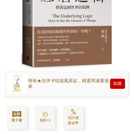
呀哈★吉伊卡哇旋風再起，精選周邊看過
加購
來
寫評價
電子書
喜歡+1
賺金幣