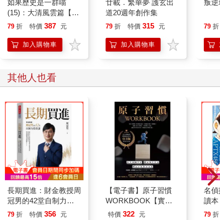
如果歷史是一群喵
廿載．繁華夢 護玄出
叛逆
票，那損失就更大了。到那時，即使用法律手段制裁了綁匪，又
(15)：大清風雲篇【萌
道20週年創作集
有什麼用？損失已經發生，且無法挽回。所以，首富這時說他錯
貓漫畫學歷史】
387
315
79
折
特價
元
79
折
特價
元
79
折
了，是他真覺得自己錯了，不是客氣。
首富的這種處事方法，在心理學領域，可由一個重要概念來解
加入購物車
加入購物車
釋，叫課題分離。
「課題分離」理論由奧地利心理學家阿爾弗雷德‧阿德勒(Alfred
其他人也看
Adler）提出，原意指「要解決人際關係的煩惱，就要區分什麼是
你的課題，什麼是我的課題」。綁架索要贖金，是綁匪的課題，
而因綁架遭受損失，是首富的課題。
比如，有人在地鐵裡踩了我一腳，誰的錯？我的錯。
明明是他踩了我，為什麼是我的錯呢？難道我不應該要求他道歉
嗎？我可以要求他道歉，但是，道歉有什麼用？而且，我要求他
道歉，不需要花時間嗎？他耍無賴和我吵起來，不是更需要花時
間嗎？我的時間難道沒地方花了嗎？對方還可能反咬一口：「你
怎麼把腳亂放啊？！」
那怎麼辦？我要說「我的錯，我的錯」，然後心平氣和地走到旁
長期買進：財金教授周
【電子書】原子習慣
名偵
邊。這是因為，我的時間比他的值錢，浪費同樣的時間，我的損
冠男的42堂自制力投
WORKBOOK【實踐
讀本
失大——「誰的損失大，就是誰的錯」。
資課
本‧附練習別冊】
356
322
79
折
特價
元
特價
元
79
折