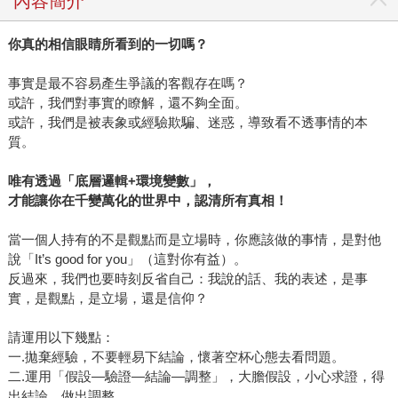
內容簡介
你真的相信眼睛所看到的一切嗎？
事實是最不容易產生爭議的客觀存在嗎？
或許，我們對事實的瞭解，還不夠全面。
或許，我們是被表象或經驗欺騙、迷惑，導致看不透事情的本
質。
唯有透過「底層邏輯+環境變數」，
才能讓你在千變萬化的世界中，認清所有真相！
當一個人持有的不是觀點而是立場時，你應該做的事情，是對他
說「It’s good for you」（這對你有益）。
反過來，我們也要時刻反省自己：我說的話、我的表述，是事
實，是觀點，是立場，還是信仰？
請運用以下幾點：
一.拋棄經驗，不要輕易下結論，懷著空杯心態去看問題。
二.運用「假設—驗證—結論—調整」，大膽假設，小心求證，得
出結論，做出調整。