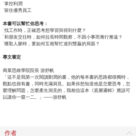
˙掌控利潤
˙留住優秀員工
本書可以幫忙你思考：
˙找工作時，正確思考想學習與得到什麼？
˙和朋友交往時，如何拉長時間觀察，不因小事而漸行漸遠？
˙獲取人脈時，要如何互相幫忙達到雙贏的局面？
專文審
定
商業思維學院院長 游舒帆
「這不是我第一次閱讀劉潤的書，他的每本書的思路都很獨特，
觀點也很有趣，同時充滿洞見。如果你想知道他是怎麼思考，怎
麼理解問題，怎麼產生洞見的，我相信這本《底層邏輯》應該可
以讓你一窺一二。」——游舒帆
作者