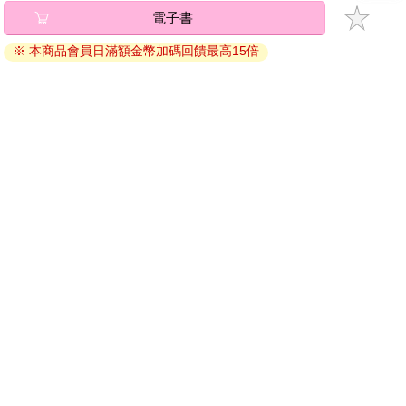
者，可以選擇經濟學家的立場；如果將要失足摔死的就是你自
電子書
將儲存於會員中心→電子書服務「我的e書櫃」，點選線上
己，我建議你選擇商人的立場——「我的錯，都是我的錯」，因
閱讀直接開啟閱讀。
為「我的損失最大」。
※ 本商品會員日滿額金幣加碼回饋最高15倍
線上閱讀：
總之，誰的損失大，就是誰的錯。
建議使用Chrome、Microsoft Edge 有較佳的線上瀏覽效
果， iOS 16 或以上版本，Android 6.0 以上版本，建議裝
小提示：
判斷損失發生後應該怪誰，就看誰因此損失大。
置有6GB以上的記憶體，至少有 30 MB以上的容量。
一件事情出現不好的結果時，責怪、埋怨、後悔都是無用的，它
離線閱讀：
們改變不了結果。
APP下載：
iOS
Android
如果自己有所損失，只能怪自己，也只有自己才能改變事情最終
安裝電子書APP後，請依照提示登入「會員中心」→「我
的結果——靠自己，自強者萬強。
的E書櫃」→「電子書APP通行碼/載具管理」，取得通行
碼再登入下載您所購買的電子書。完成下載後，點選任一
書籍即可開始離線閱讀。
請至會員中心→電子書服務「我的e書櫃」領取複製『兌換
碼』至電子書服務商Readmoo進行兌換。
退換貨須知：
因版權保護，您在金石堂所購買的電子書僅能以金石堂專屬