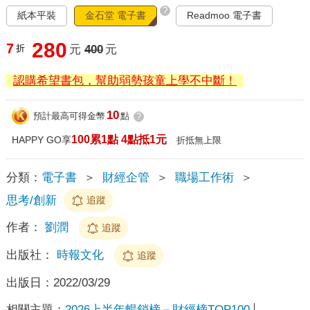
?
紙本平裝
金石堂 電子書
Readmoo 電子書
280
7
折
元
400
元
認購希望書包，幫助弱勢孩童上學不中斷！
10
預計最高可得金幣
點
?
100累1點 4點抵1元
HAPPY GO享
折抵無上限
分類：
電子書
＞
財經企管
＞
職場工作術
＞
思考/創新
追蹤
作者：
劉潤
追蹤
出版社：
時報文化
追蹤
出版日：
2022/03/29
相關主題：
2026上半年暢銷榜－財經榜TOP100