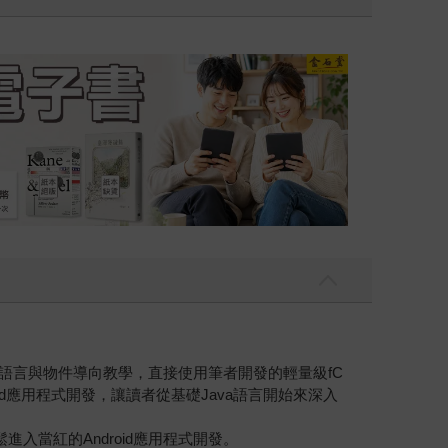
吃一點〉第二波
金石堂2026海
va程式語言與物件導向教學，直接使用筆者開發的輕量級fC
roid應用程式開發，讓讀者從基礎Java語言開始來深入
進入當紅的Android應用程式開發。