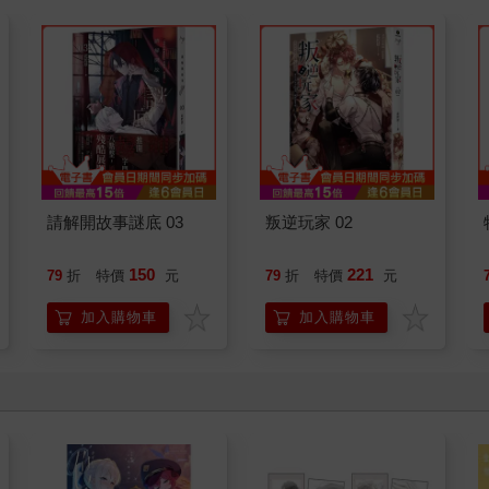
請解開故事謎底 03
叛逆玩家 02
150
221
79
折
特價
元
79
折
特價
元
加入購物車
加入購物車