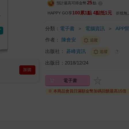
25
預計最高可得金幣
點
?
100累1點 4點抵1元
HAPPY GO享
折抵無
分類：
電子書
＞
電腦資訊
＞
APP
作者：
陳會安
追蹤
出版社：
碁峰資訊
追蹤
?
出版日：
2018/12/24
加購
電子書
※ 本商品會員日滿額金幣加碼回饋最高15倍