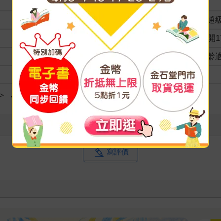
裝訂
分級
普通
商品規格
18開1
適讀年齡
全齡
級別
＞
Java
寫評價