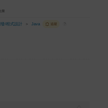
上限
開發/程式設計
＞
Java
追蹤
?