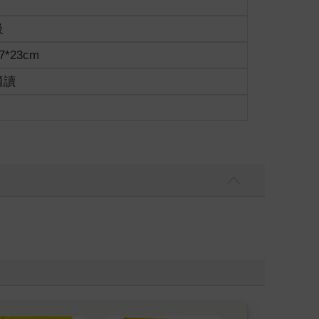
級
7*23cm
適讀