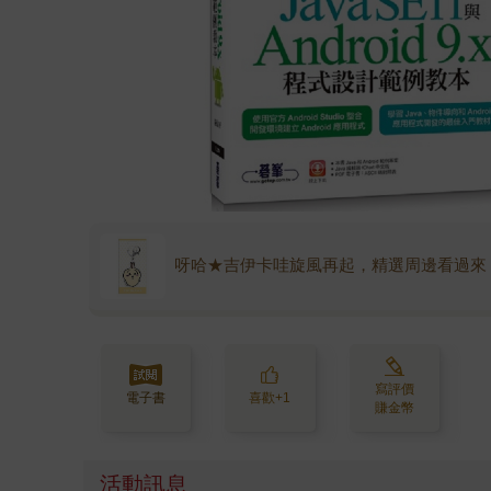
呀哈★吉伊卡哇旋風再起，精選周邊看過來
寫評價
電子書
喜歡+1
賺金幣
活動訊息