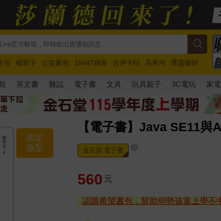
圭吾
楊双子
公益書包
16647續集
吉伊卡哇
高希均
通靈藥師
路邊攤新作
馬斯克
玩具總動員5
超慢跑
館
英文書
雜誌
電子書
文具
玩具親子
3C電玩
家
【電子書】Java SE11與A
固定
版型
?
金石堂 電子書
560
元
認購希望書包，幫助弱勢孩童上學不