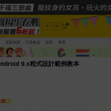
0
登入/註冊
電
居家休閒
日用食品
影音
售票
ndroid 9.x程式設計範例教本
中斷！