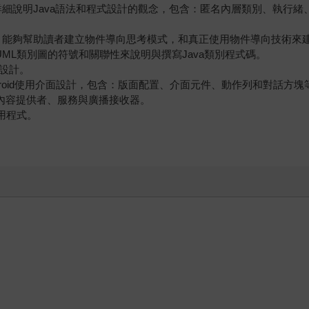
細說明Java語法和程式設計的觀念，包含：匿名內層類別、執行緒、
能夠幫助讀者建立物件導向思考模式，和真正使用物件導向技術來建立
UML類別圖的符號和關聯性來說明與撰寫Java類別程式碼。
式設計。
ndroid使用介面設計，包含：版面配置、介面元件、動作列和對話方塊
動、內容提供者、服務與廣播接收器。
應用程式。