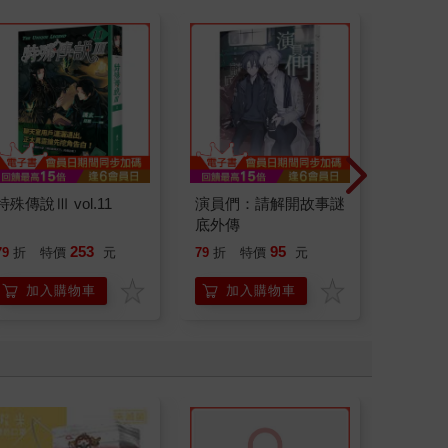
特殊傳說Ⅲ vol.11
演員們：請解開故事謎
為怪談點
底外傳
253
95
79
折
特價
元
79
折
特價
元
79
折
加入購物車
加入購物車
加