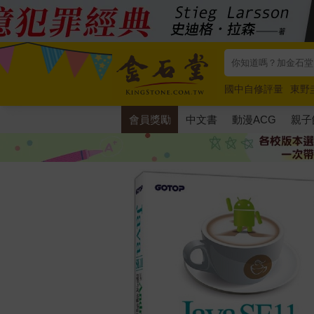
國中自修評量
東野
唯紅花綻放
奧德賽
會員獎勵
中文書
動漫ACG
親子