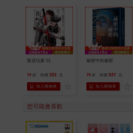
叛逆玩家 01
祕密中的祕密
253
537
79
折
特價
元
79
折
特價
元
加入購物車
加入購物車
您可能會喜歡