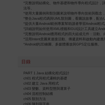
*完整說明結構化、物件基礎和物件導向程式設計，詳
法等。
*使用大量圖例和類別圖來說明物件導向技術與觀念，
*整合Java程式碼與UML類別圖，看圖說故事，配合
*提供大量Android範例專案幫助讀者學習Android程
*詳細說明如何使用XML標籤和GUI設計工具建立A
*完整說明Android應用程式的四大組成元件：活
*活用Intent意圖來連接活動、傳遞資料和啟動內建
*Android的2D繪圖、多媒體播放與GPS定位服務。
目錄
PART 1 Java 結構化程式設計
ch01 程式與程式邏輯的基礎
ch02 建立 Java 用程式
ch03 變數、資料型態與運算子
ch04 流程控制結構
ch05 類別方法
ch06 陣列與字串