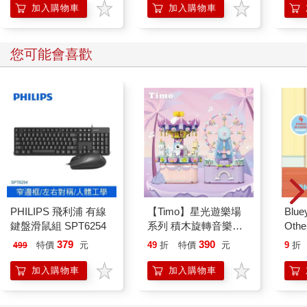
加入購物車
加入購物車
您可能會喜歡
PHILIPS 飛利浦 有線
【Timo】星光遊樂場
Blue
鍵盤滑鼠組 SPT6254
系列 積木旋轉音樂盒
Other
禮物
Stori
379
390
特價
元
49
折
特價
元
9
折
499
Hoor
加入購物車
加入購物車