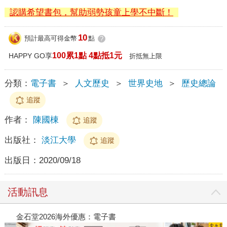
認購希望書包，幫助弱勢孩童上學不中斷！
10
預計最高可得金幣
點
?
100累1點 4點抵1元
HAPPY GO享
折抵無上限
分類：
電子書
＞
人文歷史
＞
世界史地
＞
歷史總論
追蹤
作者：
陳國棟
追蹤
出版社：
淡江大學
追蹤
出版日：
2020/09/18
活動訊息
金石堂2026海外優惠：電子書