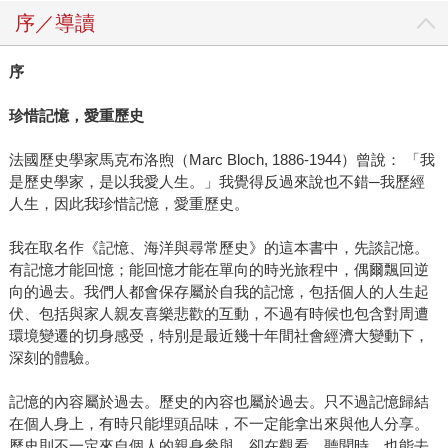
序／導讀
序
珍惜記憶，愛重歷史
法國歷史學家馬克布洛煦（Marc Bloch, 1886-1944）曾說： 「我
是歷史學家，是以我愛人生。」我覺得反過來說也不錯─我歷經
人生，因此我珍惜記憶，愛重歷史。
我在取名作《記憶、海洋與尋常歷史》的這本書中，先談記憶。
有記憶才能回憶；能回憶才能在單向的時光旅程中，偶爾飄回逆
向的過去。我們人都會保存屬於自我的記憶，包括個人的人生起
伏、包括與家人親友喜樂悲歡的互動，不過有時候也包含對周遭
環境變遷的切身感受，特別是最近幾十年間社會經濟大變動下，
深刻的體驗。
記憶的內容屬於過去。歷史的內容也屬於過去。只不過記憶歸結
在個人身上，有時只能埋頭品味，不一定能拿出來與他人分享。
歷史則不一定來自個人的親身參與，卻在觀看、聽聞時，也能去