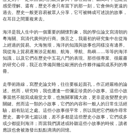
感受理解。還有，歷史不會只有當下的那一刻，它會伸向更遠的
過去。歷史一般更容易被眾人分享，它可被轉成可述說的故事，
在耳目之間重複來去。
海洋是我人生中的一個重要的關懷對象，我的學位論文寫清朝的
粵海關、寫清代廣州的行商。換言之，我最初的研究集中在從海
上經過的貿易。大海無垠，海洋的知識與故事也同樣沒有邊界。
我從海上貿易逐漸涉足船舶、航海、導航、島嶼……等等的海洋
知識，以及它們在歷史中五花八門的表現。那些很專業、很嚴肅
的研究心得，我正在準備與幾位歐洲的合作夥伴編寫成系列的專
冊。
走學術路線，寫歷史論文時，往往要板起面孔，作正經嚴格的論
述。然而，研究時，我也遭逢一些彌足珍貴的小故事。這些小故
事當然不能寫成廟堂文章，也無關軍國大政，更非是改變歷史的
關鍵。然而這一類的小故事，它們的內容和一般人的日常生活經
驗，頗有貼近之處。這些小故事很平常，所以我把它們稱作尋常
歷史。書中第七篇以後，差不多都是這些歷史小故事，它們或多
或少都提到海洋；而當我們講述或聆聽這些小故事的時候，讀者
應該也會被激發出點點滴滴的回憶。