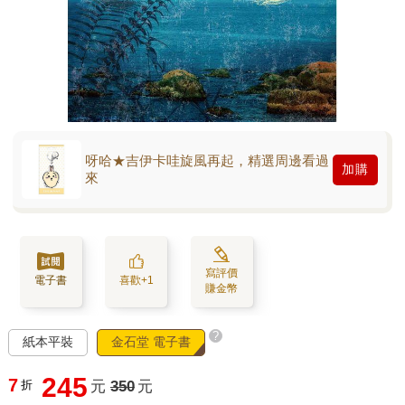
呀哈★吉伊卡哇旋風再起，精選周邊看過
加購
來
寫評價
電子書
喜歡+1
賺金幣
?
紙本平裝
金石堂 電子書
245
7
折
元
350
元