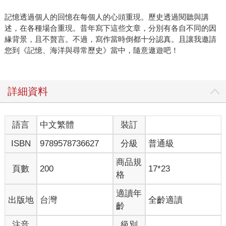
記憶透過個人的回憶在每個人的心頭重現。歷史透過閱聽與講
述，在各種場合重現。昔年寫下這些文章，分別有各自不同的因
緣背景，且不贅言。不過，寫作當時倒都十分認真。且讓我邀請
您到《記憶、海洋與尋常歷史》當中，隨意遨遊吧！
詳細資料
語言
中文繁體
裝訂
ISBN
9789578736627
分級
普通級
商品規
頁數
200
17*23
格
適讀年
出版地
台灣
全齡適讀
齡
注音
級別