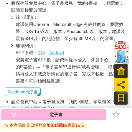
將儲存於會員中心→電子書服務「我的e書櫃」，點選線上
閱讀直接開啟閱讀。
線上閱讀：
建議使用Chrome、Microsoft Edge 有較佳的線上瀏覽效
果， iOS 16 或以上版本，Android 6.0 以上版本，建議裝
置有6GB以上的記憶體，至少有 30 MB以上的容量。
離線閱讀：
APP下載：
iOS
Android
安裝電子書APP後，請依照提示登入「會員中心」→「我
的E書櫃」→「電子書APP通行碼/載具管理」，取得通行
會
碼再登入下載您所購買的電子書。完成下載後，點選任一
書籍即可開始離線閱讀。
員
日
請至會員中心→電子書服務「我的e書櫃」領取複製『兌換
碼』至電子書服務商Readmoo進行兌換。
電子書
退換貨須知：
※ 本商品會員日滿額金幣加碼回饋最高15倍
因版權保護，您在金石堂所購買的電子書僅能以金石堂專屬