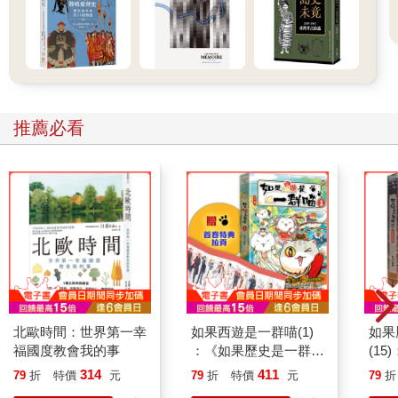
推薦必看
北歐時間：世界第一幸
如果西遊是一群喵(1)
如果
福國度教會我的事
：《如果歷史是一群
(1
喵》作者最新力作，附
貓漫
314
411
79
折
特價
元
79
折
特價
元
79
折
【首卷特典】拉頁