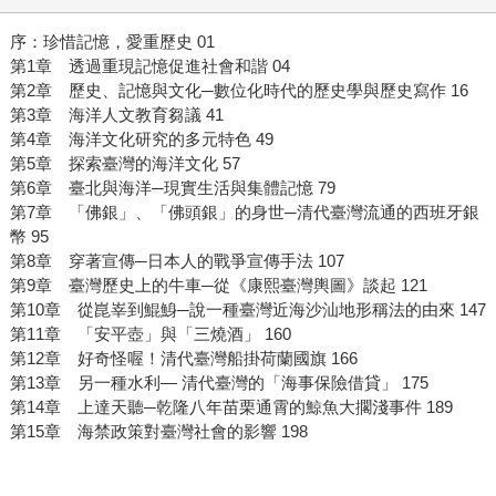
序：珍惜記憶，愛重歷史 01
第1章 透過重現記憶促進社會和諧 04
第2章 歷史、記憶與文化─數位化時代的歷史學與歷史寫作 16
第3章 海洋人文教育芻議 41
第4章 海洋文化研究的多元特色 49
第5章 探索臺灣的海洋文化 57
第6章 臺北與海洋─現實生活與集體記憶 79
第7章 「佛銀」、「佛頭銀」的身世─清代臺灣流通的西班牙銀
幣 95
第8章 穿著宣傳─日本人的戰爭宣傳手法 107
第9章 臺灣歷史上的牛車─從《康熙臺灣輿圖》談起 121
第10章 從崑峷到鯤鯓─說一種臺灣近海沙汕地形稱法的由來 147
第11章 「安平壺」與「三燒酒」 160
第12章 好奇怪喔！清代臺灣船掛荷蘭國旗 166
第13章 另一種水利― 清代臺灣的「海事保險借貸」 175
第14章 上達天聽─乾隆八年苗栗通霄的鯨魚大擱淺事件 189
第15章 海禁政策對臺灣社會的影響 198