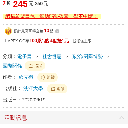
245
7
折
元
350
元
認購希望書包，幫助弱勢孩童上學不中斷！
10
預計最高可得金幣
點
?
100累1點 4點抵1元
HAPPY GO享
折抵無上限
分類：
電子書
＞
社會哲思
＞
政治/國際情勢
＞
國際關係
追蹤
作者：
鄧克禮
追蹤
出版社：
淡江大學
追蹤
出版日：
2020/06/19
活動訊息