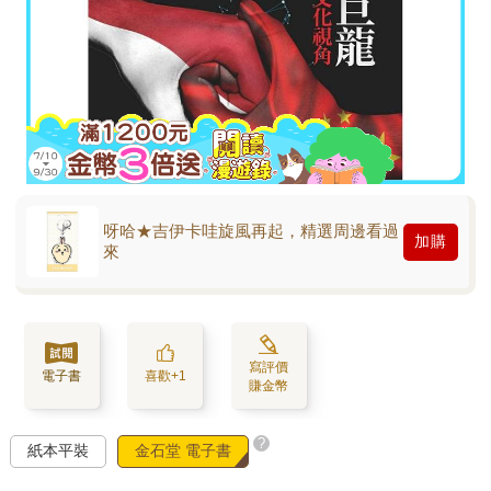
呀哈★吉伊卡哇旋風再起，精選周邊看過
加購
來
寫評價
電子書
喜歡+1
賺金幣
?
紙本平裝
金石堂 電子書