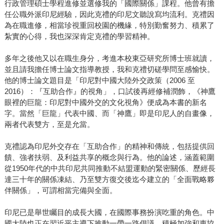
行政管理碩士學程進修並選修我的「國際關係」課程。他曾有擔
任公職外派印尼經驗，因此克禮的印尼文聽說寫均流利。克禮因
為在職進修，相當珍視重回校園的機緣，特別勤奮努力、積累了
紮實的心得，我也深深肯定克禮的學習精神。
多年之後他又以在職生身分，考進本校東亞研究所博士班就讀，
並且請我擔任博士論文指導教授，我和克禮切磋學問至感愉快。
他的博士論文題目是「印尼對中國大陸外交政策（2006 至
2016）：『互助合作』的視角」，口試後再經修補潤飾，《神鷹
眼裡的巨龍：印尼對中國外交的文化視角》便成為本書的新名
字。當然「巨龍」代表中國、而「神鷹」即是印尼人的自畫像，
兩者代表雙方，至是允當。
克禮認為印尼外交存在「互助合作」的精神和傳統，包括提供回
饋、強者扶弱、及利益共享的概念與行為。他的論述，涵蓋範圍
從1950年代的中共印尼共同推動不結盟運動的緊密關係、歷經長
達三十年的關係凍結、乃至雙方復交後迄今建立的「全面戰略夥
伴關係」，可謂相當完備與全面。
印尼已是舉世矚目的成長大國，在國際事務扮演吃重的角色。中
國大陸也正在習近平主導下推動一帶一路倡議，積極加強和東協