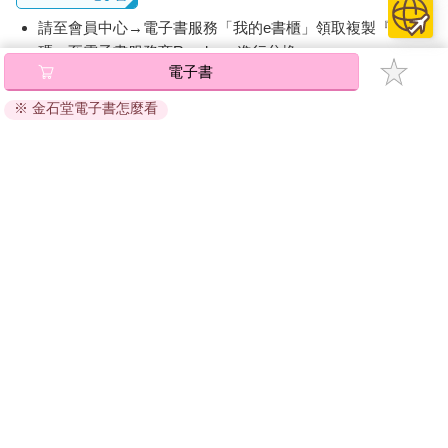
請至會員中心→電子書服務「我的e書櫃」領取複製『兌換
碼』至電子書服務商Readmoo進行兌換。
電子書
退換貨須知：
※ 金石堂電子書怎麼看
因版權保護，您在金石堂所購買的電子書僅能以金石堂專屬
的閱讀軟體開啟閱讀，無法以其他閱讀器或直接下載檔案。
依據「消費者保護法」第19條及行政院消費者保護處公告之
「通訊交易解除權合理例外情事適用準則」，非以有形媒介
提供之數位內容或一經提供即為完成之線上服務，經消費者
事先同意始提供。（如：電子書、電子雜誌、下載版軟體、
虛擬商品…等），
不受「網購服務需提供七日鑑賞期」的限
制
。為維護您的權益，建議您先使用「試閱」功能後再付款
購買。