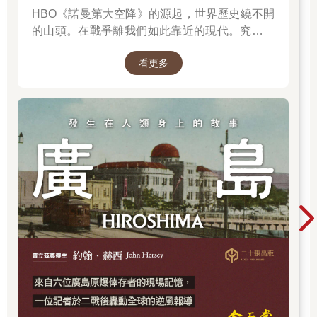
HBO《諾曼第大空降》的源起，世界歷史繞不開
的山頭。在戰爭離我們如此靠近的現代。究竟是
什麼力量驅動全球上億名男女，投入這場空前絕
看更多
後、影響至今的軍事衝突？我們站在世界和平的
中心，就更應了解二戰帶來和平的那群人與那個
理由。