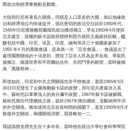
際政治和經濟事務動見觀瞻。
大陸與印尼有著長久關係，同樣是人口眾多的大國，加以地緣政
治和經濟地位均快速提升，彼此密切的政治交往始於1950年代。
1945年印尼甫脫離荷蘭殖民統治獲得獨立，早在1950年4月便與
北京建交，當權的蘇卡諾政府標榜和西方殖民主義維持距離，醞
釀包括中國、印尼、埃及、印度、緬甸等共三十個國家參加了
1955 年4 月的萬隆會議，是為第一次「亞非會議」。會議提出了
處理國際關係的十項原則，體現了亞非人民為反帝反殖、爭取民
族獨立、維護世界和平而團結合作、共同鬥爭的願望，當時被稱
為「萬隆精神」。
即使如此，印尼和中共之間關係也非平靜無波，蓋因1965年9月
30日印尼發生了企圖推翻蘇卡諾的政變，而印尼共產黨涉入其
中。蘇哈托以軍事強人的身分彌平政變，1967年蘇卡諾被解職、
蘇哈托擔任代理總統之後，旋於1967年擔任總統，並斷絕和中共
的外交關係。雅加達與北京在長時間的隔閡下，直至1990年8月才
恢復外交關係，兩國關係演變，我算略知一二。
我認識鄧克禮先生在十多年前，當時他在政治大學社會科學學院