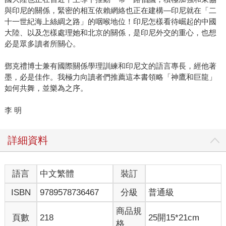
與印尼的關係，緊密的相互依賴網絡也正在建構—印尼就在「二
十一世紀海上絲綢之路」的咽喉地位！印尼怎樣看待崛起的中國
大陸、以及怎樣處理她和北京的關係，是印尼外交的重心，也想
必是眾多讀者所關心。
鄧克禮博士兼有國際關係學理訓練和印尼文的語言專長，經他著
墨，必是佳作。我極力向讀者們推薦這本書領略「神鷹和巨龍」
如何共舞，並樂為之序。
李 明
詳細資料
語言
中文繁體
裝訂
ISBN
9789578736467
分級
普通級
商品規
頁數
218
25開15*21cm
格