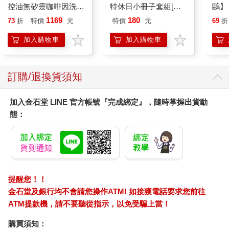
控油無矽靈咖啡因洗髮
特休日小冊子套組[限
鷗】
凝露375ml/瓶-C1強健
加購]
(8款
1169
180
73
折
特價
元
特價
元
69
折
髮根(護髮洗髮精/男士
Kit
調理頭皮洗髮液/0矽靈
企鵝
加入購物車
加入購物車
滋潤洗頭髮水/一般髮
質適用)
訂購/退換貨須知
加入金石堂 LINE 官方帳號『完成綁定』，隨時掌握出貨動
態：
提醒您！！
金石堂及銀行均不會請您操作ATM! 如接獲電話要求您前往
ATM提款機，請不要聽從指示，以免受騙上當！
購買須知：