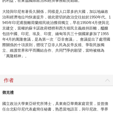
的利益，在東協國際政治和經濟事務動見觀瞻。
大陸與印尼有著長久關係，同樣是人口眾多的大國，加以地緣政
治和經濟地位均快速提升，彼此密切的政治交往始於1950年代。1
945年印尼甫脫離荷蘭殖民統治獲得獨立，早在1950年4月便與北
京建交，當權的蘇卡諾政府標榜和西方殖民主義維持距離，醞釀
包括中國、印尼、埃及、印度、緬甸等共三十個國家參加了1955
年4月的萬隆會議，是為第一次「亞非會議」。會議提出了處理國
際關係的十項原則，體現了亞非人民為反帝反殖、爭取民族獨
立、維護世界和平而團結合作、共同鬥爭的願望，當時被稱為
「萬隆精神」。
作者
鄧克禮
國立政治大學東亞研究所博士，具東南亞華裔家庭背景，並曾擔
任台北駐印尼代表處簡任秘書，熟悉當地語言，與印尼政、學界