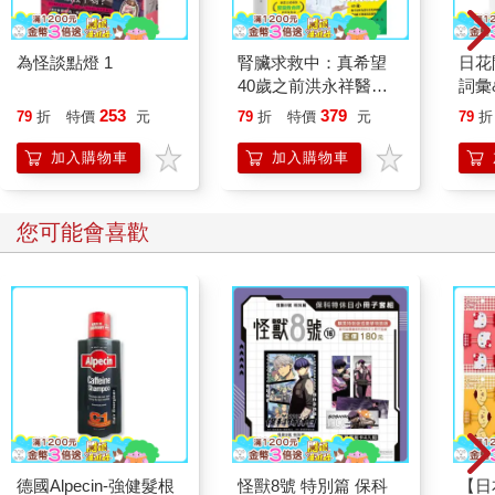
為怪談點燈 1
腎臟求救中：真希望
日花
40歲之前洪永祥醫師
詞彙
就告訴我這些事
253
379
79
折
特價
元
79
折
特價
元
79
折
加入購物車
加入購物車
您可能會喜歡
德國Alpecin-強健髮根
怪獸8號 特別篇 保科
【日本