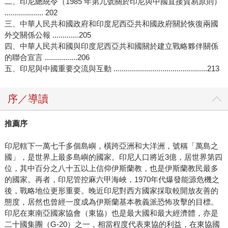
二、印尼總統令（1985 年第九號關於印尼與中國直接貿易原則）
................... 202
三、中華人民共和國政府和印度尼西亞共和國政府關於恢復兩國
外交關係公報 .............205
四、中華人民共和國與印度尼西亞共和國關於建立戰略夥伴關係
的聯合宣言 ................206
五、印尼與中國重要交流與互動 ..............................................213
序／導讀
推薦序
印尼轄下一萬七千多個島嶼，橫跨亞洲和大洋洲，號稱「萬島之
國」，是世界上最多島嶼的國家。印尼人口將近3億，居世界第四
位，其中百分之八十五以上信仰伊斯蘭教，也是伊斯蘭教民最多
的國家。再者，印尼管控麻六甲海峽，1970年代爆發能源危機之
後，戰略地位更形重要。晚近印尼對西方國家採取較開放友善的
態度，居然也曾經一度成為伊斯蘭基本教義派恐怖攻擊的目標。
印尼在東南亞國家協會（東協）也是最大國和最大經濟體，亦是
二十國集團（G-20）之一，相當程度代表東協的利益，在東協國