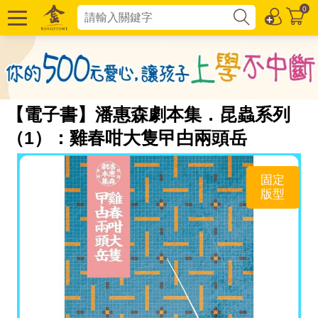
0
【電子書】潘惠森劇本集．昆蟲系列
（1）：雞春咁大隻曱甴兩頭岳
固定
版型