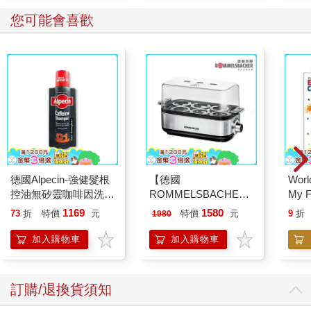
您可能會喜歡
德國Alpecin-強健髮根
【德國
World
控油無矽靈咖啡因洗髮
ROMMELSBACHE諾
My F
凝露375ml/瓶-C1強健
曼百赫】多功能煮蛋
Book
1169
1580
73
折
特價
元
特價
元
9
折
1980
髮根(護髮洗髮精/男士
器/可煮6顆蛋
調理頭皮洗髮液/0矽靈
ER600/ER-600
加入購物車
加入購物車
滋潤洗頭髮水/一般髮
質適用)
訂購/退換貨須知