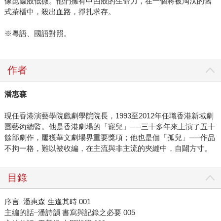
像昆蟲般低微。他們擁有曱甴般的生命力，在一個將被淘汰的舊
式茶檔中，殺出血路，掙扎求存。
※粵語、國語對照。
作者
潘惠森
現任香港演藝學院戲劇學院院長，1993至2012年任職香港新域劇
團藝術總監。他是香港劇場的「寵兒」──三十多年來上演了五十
餘部劇作，屢獲華文劇場界重要獎項；他也是個「孤兒」──作品
不拘一格，難以被收編，在主流與非主流的夾縫中，自闢方寸。
目錄
序言–潘惠森 生逢其時 001
主編的話–潘詩韻 書寫與記錄之必要 005