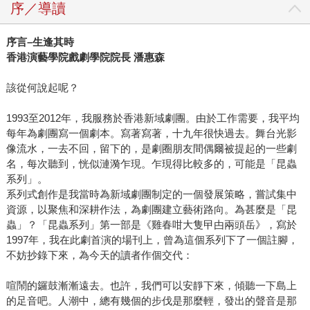
序／導讀
序言–生逢其時
香港演藝學院戲劇學院院長 潘惠森
該從何說起呢？
1993至2012年，我服務於香港新域劇團。由於工作需要，我平均
每年為劇團寫一個劇本。寫著寫著，十九年很快過去。舞台光影
像流水，一去不回，留下的，是劇圈朋友間偶爾被提起的一些劇
名，每次聽到，恍似漣漪乍現。乍現得比較多的，可能是「昆蟲
系列」。
系列式創作是我當時為新域劇團制定的一個發展策略，嘗試集中
資源，以聚焦和深耕作法，為劇團建立藝術路向。為甚麼是「昆
蟲」？「昆蟲系列」第一部是《雞春咁大隻曱甴兩頭岳》，寫於
1997年，我在此劇首演的場刊上，曾為這個系列下了一個註腳，
不妨抄錄下來，為今天的讀者作個交代：
喧鬧的鑼鼓漸漸遠去。也許，我們可以安靜下來，傾聽一下島上
的足音吧。人潮中，總有幾個的步伐是那麼輕，發出的聲音是那