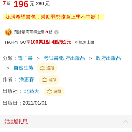
196
7
折
元
280
元
認購希望書包，幫助弱勢孩童上學不中斷！
5
預計最高可得金幣
點
?
100累1點 4點抵1元
HAPPY GO享
折抵無上限
分類：
電子書
＞
考試書/政府出版品
＞
政府出版品
＞
自然生態
追蹤
作者：
潘惠森
追蹤
出版社：
北藝大
追蹤
出版日：
2021/01/01
活動訊息