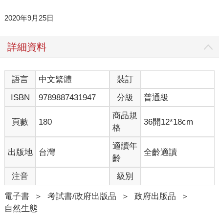
2020年9月25日
詳細資料
語言
中文繁體
裝訂
ISBN
9789887431947
分級
普通級
商品規
頁數
180
36開12*18cm
格
適讀年
出版地
台灣
全齡適讀
齡
注音
級別
電子書
＞
考試書/政府出版品
＞
政府出版品
＞
自然生態