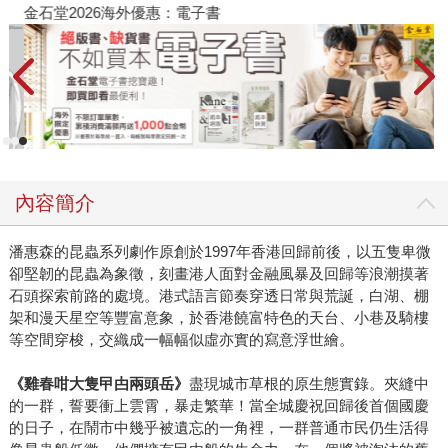
金石堂2026海外優惠：電子書
內容簡介
潘惠森的昆蟲系列劇作原創於1997年香港回歸前後，以五隻卑微
卻堅韌的昆蟲為象徵，刻畫港人面對金融風暴及回歸等浪潮摸著
石頭探索前路的處境。港式語言節奏穿透日常與荒誕，白湖、棚
架和漫天星空等豐富意象，於香港饒富特色的天台、小巷及騎樓
等空間穿梭，交織成一幅幅似虛亦實的寫意浮世繪。
《雞春咁大隻曱甴兩頭岳》
盡現城市草根的原生態實錄。夾縫中
的一群，誓要衝上雲霄，暴走繁華！當全城慶祝回歸後首個國慶
的日子，在鬧市中幾乎被遺忘的一角裡，一群普通市民仍生活得