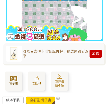
呀哈★吉伊卡哇旋風再起，精選周邊看過
加購
來
寫評價
電子書
喜歡+1
賺金幣
?
紙本平裝
金石堂 電子書