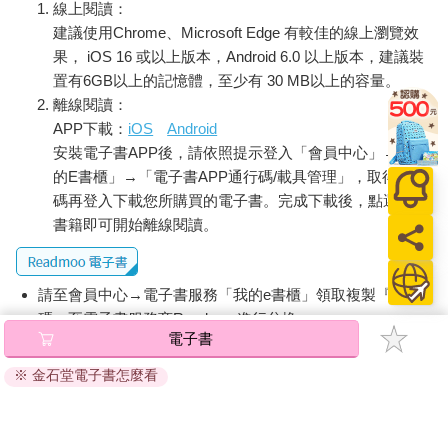
線上閱讀：
建議使用Chrome、Microsoft Edge 有較佳的線上瀏覽效
果， iOS 16 或以上版本，Android 6.0 以上版本，建議裝
置有6GB以上的記憶體，至少有 30 MB以上的容量。
離線閱讀：
APP下載：
iOS
Android
安裝電子書APP後，請依照提示登入「會員中心」→「我
的E書櫃」→「電子書APP通行碼/載具管理」，取得通行
碼再登入下載您所購買的電子書。完成下載後，點選任一
書籍即可開始離線閱讀。
請至會員中心→電子書服務「我的e書櫃」領取複製『兌換
碼』至電子書服務商Readmoo進行兌換。
電子書
退換貨須知：
※ 金石堂電子書怎麼看
因版權保護，您在金石堂所購買的電子書僅能以金石堂專屬
的閱讀軟體開啟閱讀，無法以其他閱讀器或直接下載檔案。
依據「消費者保護法」第19條及行政院消費者保護處公告之