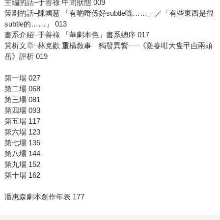
主編的話–于善祿 中間狀態 009
策劃的話–陳國慧 「有啲嘢係好subtle嘅……」／「有些東西是很
subtle的……」 013
書系介紹–于善祿 「華劇本色」書系總序 017
賞析文章–林克歡 重構敘事 獨發異響──《雞春咁大隻曱甴兩頭
岳》評析 019
第一場 027
第二場 068
第三場 081
第四場 093
第五場 117
第六場 123
第七場 135
第八場 144
第九場 152
第十場 162
潘惠森劇本創作年表 177