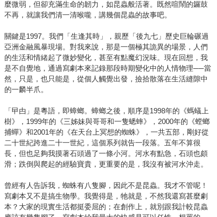
麼微弱，但卻充滿生命的韌力，如昆蟲般活著。既然喧鬧的鑼鼓
不再，就讓我們清一清喉嚨，講幾個昆蟲的故事吧。
關鍵是1997。我們「生逢其時」，親歷「後九七」歷史巨輪碾過
亞洲金融風暴現場。對我來說，那是一個極其詭異的場景，人們
的生活和情緒起了微妙變化，甚至有點魔幻況味。現在回想，我
是不自覺地，通過寫劇本來記錄那段時期變化中的人情物理──當
然，只是，也只能是，從個人觸覺出發，撿拾散落在生活縫隙中
的一麟半爪。
「曱甴」是粵語，即蟑螂。蟑螂之後，順序是1998年的《螞蟻上
樹》，1999年的《三姊妹與哥哥和一隻蟋蟀》，2000年的《螳螂
捕蟬》和2001年的《在天台上冥想的蜘蛛》，一共五部，剛好從
二十世紀跨進二十一世紀，這個系列就告一段落。五年不算很
長，但也足夠我摸著石頭過了一條小河。河水有點急，石頭也頗
滑；跌倒與爬起的經驗寶貴，更重要的是，我沒有被河水沖走。
曾經有人告訴我，蜘蛛有八隻腳，因此不是昆蟲。我才不管呢！
寫劇本又不是搞生物學。我覺得是，牠就是，不然我還寫甚麼劇
本？大家的現實生活都挺委屈的；在創作上，就別跟我計較昆蟲