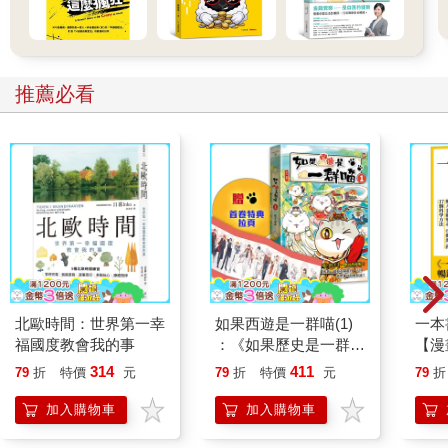
推薦必看
北歐時間：世界第一幸
如果西遊是一群喵(1)
一本
福國度教會我的事
：《如果歷史是一群
【漫
喵》作者最新力作，附
行動
314
411
79
折
特價
元
79
折
特價
元
79
折
【首卷特典】拉頁
開關
「行
加入購物車
加入購物車
學方