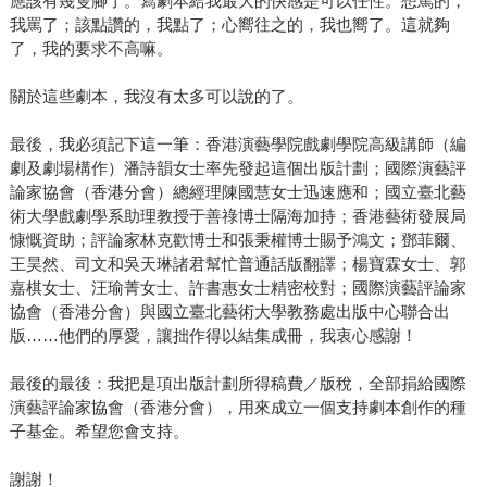
應該有幾隻腳了。寫劇本給我最大的快感是可以任性。想罵的，
我罵了；該點讚的，我點了；心嚮往之的，我也嚮了。這就夠
了，我的要求不高嘛。
關於這些劇本，我沒有太多可以說的了。
最後，我必須記下這一筆：香港演藝學院戲劇學院高級講師（編
劇及劇場構作）潘詩韻女士率先發起這個出版計劃；國際演藝評
論家協會（香港分會）總經理陳國慧女士迅速應和；國立臺北藝
術大學戲劇學系助理教授于善祿博士隔海加持；香港藝術發展局
慷慨資助；評論家林克歡博士和張秉權博士賜予鴻文；鄧菲爾、
王昊然、司文和吳天琳諸君幫忙普通話版翻譯；楊寶霖女士、郭
嘉棋女士、汪瑜菁女士、許書惠女士精密校對；國際演藝評論家
協會（香港分會）與國立臺北藝術大學教務處出版中心聯合出
版……他們的厚愛，讓拙作得以結集成冊，我衷心感謝！
最後的最後：我把是項出版計劃所得稿費／版稅，全部捐給國際
演藝評論家協會（香港分會），用來成立一個支持劇本創作的種
子基金。希望您會支持。
謝謝！