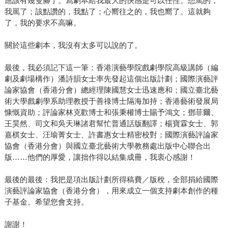
應該有幾隻腳了。寫劇本給我最大的快感是可以任性。想罵的，
我罵了；該點讚的，我點了；心嚮往之的，我也嚮了。這就夠
了，我的要求不高嘛。
關於這些劇本，我沒有太多可以說的了。
最後，我必須記下這一筆：香港演藝學院戲劇學院高級講師（編
劇及劇場構作）潘詩韻女士率先發起這個出版計劃；國際演藝評
論家協會（香港分會）總經理陳國慧女士迅速應和；國立臺北藝
術大學戲劇學系助理教授于善祿博士隔海加持；香港藝術發展局
慷慨資助；評論家林克歡博士和張秉權博士賜予鴻文；鄧菲爾、
王昊然、司文和吳天琳諸君幫忙普通話版翻譯；楊寶霖女士、郭
嘉棋女士、汪瑜菁女士、許書惠女士精密校對；國際演藝評論家
協會（香港分會）與國立臺北藝術大學教務處出版中心聯合出
版……他們的厚愛，讓拙作得以結集成冊，我衷心感謝！
最後的最後：我把是項出版計劃所得稿費／版稅，全部捐給國際
演藝評論家協會（香港分會），用來成立一個支持劇本創作的種
子基金。希望您會支持。
謝謝！