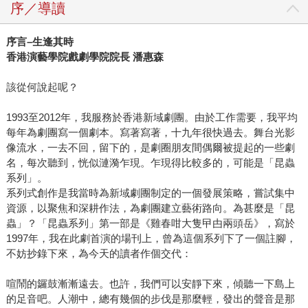
序／導讀
序言–生逢其時
香港演藝學院戲劇學院院長 潘惠森
該從何說起呢？
1993至2012年，我服務於香港新域劇團。由於工作需要，我平均
每年為劇團寫一個劇本。寫著寫著，十九年很快過去。舞台光影
像流水，一去不回，留下的，是劇圈朋友間偶爾被提起的一些劇
名，每次聽到，恍似漣漪乍現。乍現得比較多的，可能是「昆蟲
系列」。
系列式創作是我當時為新域劇團制定的一個發展策略，嘗試集中
資源，以聚焦和深耕作法，為劇團建立藝術路向。為甚麼是「昆
蟲」？「昆蟲系列」第一部是《雞春咁大隻曱甴兩頭岳》，寫於
1997年，我在此劇首演的場刊上，曾為這個系列下了一個註腳，
不妨抄錄下來，為今天的讀者作個交代：
喧鬧的鑼鼓漸漸遠去。也許，我們可以安靜下來，傾聽一下島上
的足音吧。人潮中，總有幾個的步伐是那麼輕，發出的聲音是那