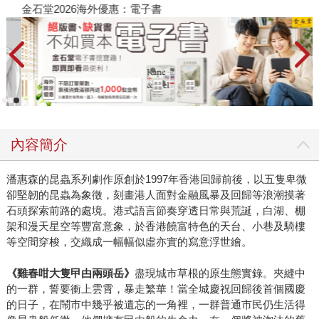
金石堂2026海外優惠：電子書
內容簡介
潘惠森的昆蟲系列劇作原創於1997年香港回歸前後，以五隻卑微
卻堅韌的昆蟲為象徵，刻畫港人面對金融風暴及回歸等浪潮摸著
石頭探索前路的處境。港式語言節奏穿透日常與荒誕，白湖、棚
架和漫天星空等豐富意象，於香港饒富特色的天台、小巷及騎樓
等空間穿梭，交織成一幅幅似虛亦實的寫意浮世繪。
《雞春咁大隻曱甴兩頭岳》
盡現城市草根的原生態實錄。夾縫中
的一群，誓要衝上雲霄，暴走繁華！當全城慶祝回歸後首個國慶
的日子，在鬧市中幾乎被遺忘的一角裡，一群普通市民仍生活得