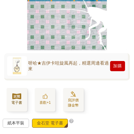
呀哈★吉伊卡哇旋風再起，精選周邊看過
加購
來
寫評價
電子書
喜歡+1
賺金幣
?
紙本平裝
金石堂 電子書