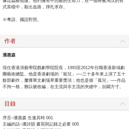
像昆蟲般低微。他們擁有曱甴般的生命力，在一個將被淘汰的舊
式茶檔中，殺出血路，掙扎求存。
※粵語、國語對照。
作者
潘惠森
現任香港演藝學院戲劇學院院長，1993至2012年任職香港新域劇
團藝術總監。他是香港劇場的「寵兒」──三十多年來上演了五十
餘部劇作，屢獲華文劇場界重要獎項；他也是個「孤兒」──作品
不拘一格，難以被收編，在主流與非主流的夾縫中，自闢方寸。
目錄
序言–潘惠森 生逢其時 001
主編的話–潘詩韻 書寫與記錄之必要 005