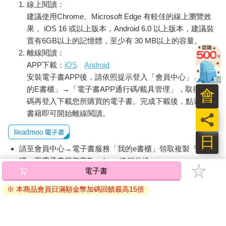
線上閱讀：
建議使用Chrome、Microsoft Edge 有較佳的線上瀏覽效
果， iOS 16 或以上版本，Android 6.0 以上版本，建議裝
置有6GB以上的記憶體，至少有 30 MB以上的容量。
離線閱讀：
APP下載：
iOS
Android
安裝電子書APP後，請依照提示登入「會員中心」→「我
的E書櫃」→「電子書APP通行碼/載具管理」，取得通行
會
碼再登入下載您所購買的電子書。完成下載後，點選任一
書籍即可開始離線閱讀。
員
日
請至會員中心→電子書服務「我的e書櫃」領取複製『兌換
碼』至電子書服務商Readmoo進行兌換。
電子書
退換貨須知：
※ 本商品會員日滿額金幣加碼回饋最高15倍
因版權保護，您在金石堂所購買的電子書僅能以金石堂專屬
的閱讀軟體開啟閱讀，無法以其他閱讀器或直接下載檔案。
依據「消費者保護法」第19條及行政院消費者保護處公告之