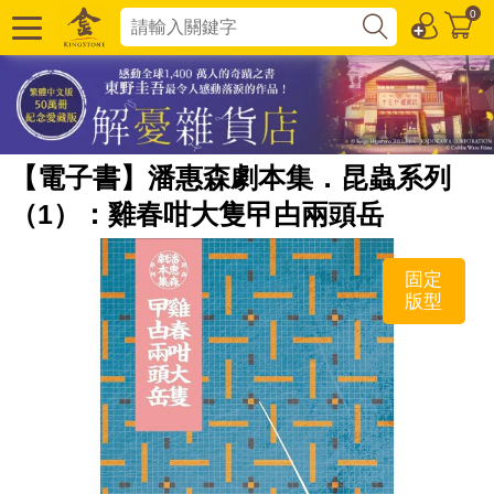
0
【電子書】潘惠森劇本集．昆蟲系列
（1）：雞春咁大隻曱甴兩頭岳
固定
版型