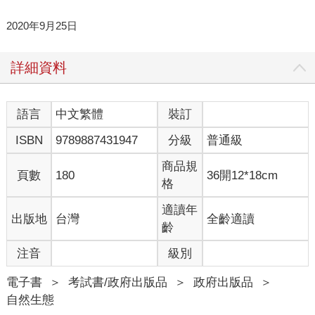
2020年9月25日
詳細資料
語言
中文繁體
裝訂
ISBN
9789887431947
分級
普通級
商品規
頁數
180
36開12*18cm
格
適讀年
出版地
台灣
全齡適讀
齡
注音
級別
電子書
＞
考試書/政府出版品
＞
政府出版品
＞
自然生態