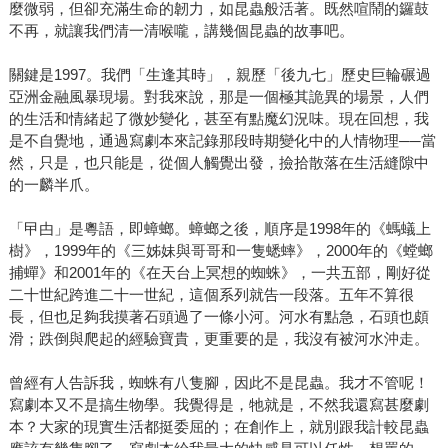
麼微弱，但卻充滿生命的韌力，如昆蟲般活著。既然喧鬧的鑼鼓
不再，就讓我們清一清喉嚨，講幾個昆蟲的故事吧。
關鍵是1997。我們「生逢其時」，親歷「後九七」歷史巨輪碾過
亞洲金融風暴現場。對我來說，那是一個極其詭異的場景，人們
的生活和情緒起了微妙變化，甚至有點魔幻況味。現在回想，我
是不自覺地，通過寫劇本來記錄那段時期變化中的人情物理──當
然，只是，也只能是，從個人觸覺出發，撿拾散落在生活縫隙中
的一麟半爪。
「曱甴」是粵語，即蟑螂。蟑螂之後，順序是1998年的《螞蟻上
樹》，1999年的《三姊妹與哥哥和一隻蟋蟀》，2000年的《螳螂
捕蟬》和2001年的《在天台上冥想的蜘蛛》，一共五部，剛好從
二十世紀跨進二十一世紀，這個系列就告一段落。五年不算很
長，但也足夠我摸著石頭過了一條小河。河水有點急，石頭也頗
滑；跌倒與爬起的經驗寶貴，更重要的是，我沒有被河水沖走。
曾經有人告訴我，蜘蛛有八隻腳，因此不是昆蟲。我才不管呢！
寫劇本又不是搞生物學。我覺得是，牠就是，不然我還寫甚麼劇
本？大家的現實生活都挺委屈的；在創作上，就別跟我計較昆蟲