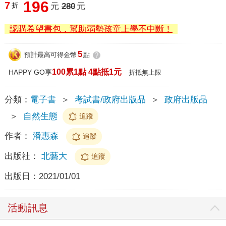
196
7
折
元
280
元
認購希望書包，幫助弱勢孩童上學不中斷！
5
預計最高可得金幣
點
?
100累1點 4點抵1元
HAPPY GO享
折抵無上限
分類：
電子書
＞
考試書/政府出版品
＞
政府出版品
＞
自然生態
追蹤
作者：
潘惠森
追蹤
出版社：
北藝大
追蹤
出版日：
2021/01/01
活動訊息