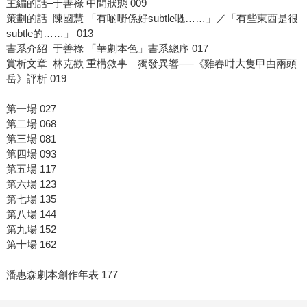
主編的話–于善祿 中間狀態 009
策劃的話–陳國慧 「有啲嘢係好subtle嘅……」／「有些東西是很
subtle的……」 013
書系介紹–于善祿 「華劇本色」書系總序 017
賞析文章–林克歡 重構敘事 獨發異響──《雞春咁大隻曱甴兩頭
岳》評析 019
第一場 027
第二場 068
第三場 081
第四場 093
第五場 117
第六場 123
第七場 135
第八場 144
第九場 152
第十場 162
潘惠森劇本創作年表 177